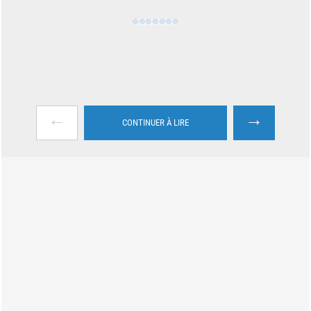
←
→
CONTINUER À LIRE