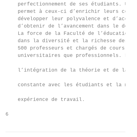
    perfectionnement de ses étudiants. Une 
    permet à ceux-ci d’enrichir leurs compé
    développer leur polyvalence et d’accroî
    d’obtenir de l’avancement dans le domai
    La force de la Faculté de l’éducation p
    dans la diversité et la richesse des co
    500 professeurs et chargés de cours, is
    universitaires que professionnels. L’en
                                           
    l’intégration de la théorie et de la pr
                                           
    constante avec les étudiants et la mise
                                           
    expérience de travail.

6