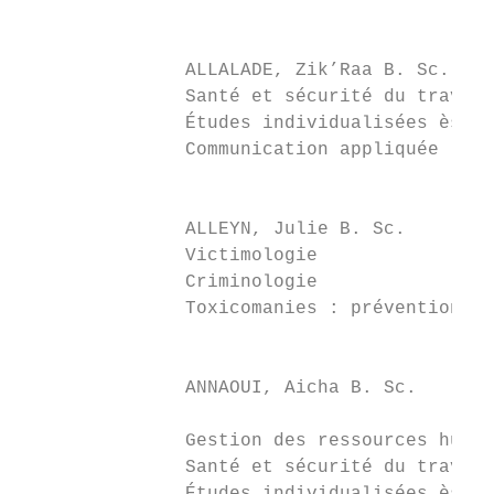
                                           
                                           
               ALLALADE, Zik’Raa B. Sc.    
               Santé et sécurité du travail
               Études individualisées ès sc
               Communication appliquée     
                                           
                                           
               ALLEYN, Julie B. Sc.        
               Victimologie                
               Criminologie                
               Toxicomanies : prévention et
                                           
                                           
               ANNAOUI, Aicha B. Sc.       
                                           
               Gestion des ressources humai
               Santé et sécurité du travail