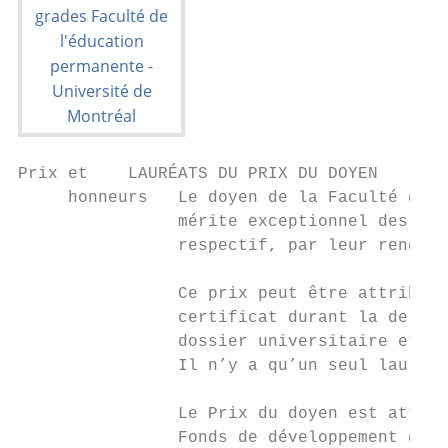
Prix et    LAURÉATS DU PRIX DU DOYEN

     honneurs   Le doyen de la Faculté de l
                mérite exceptionnel des étu
                respectif, par leur rendeme
                Ce prix peut être attribué 
                certificat durant la derniè
                dossier universitaire et se
                Il n’y a qu’un seul lauréat
                Le Prix du doyen est attrib
                Fonds de développement de l