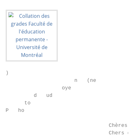
)

                      n   (ne

                  oye

         d   ud

      to

P   ho

                                 Chères dip
                                 Chers dipl