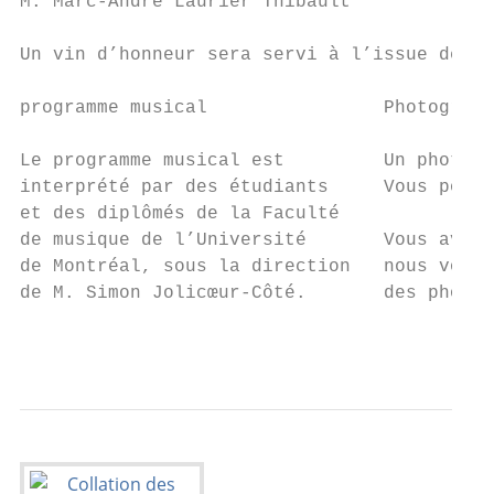
M. Marc-André Laurier Thibault

Un vin d’honneur sera servi à l’issue de la
programme musical                Photograph
Le programme musical est         Un photogr
interprété par des étudiants     Vous pourr
et des diplômés de la Faculté

de musique de l’Université       Vous avez 
de Montréal, sous la direction   nous vous 
de M. Simon Jolicœur-Côté.       des photog
                                           