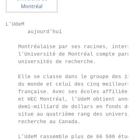
L’UdeM

       aujourd’hui

    Montréalaise par ses racines, internati
    l’Université de Montréal compte parmi l
    universités de recherche.              
                                           
    Elle se classe dans le groupe des 150 m
    du monde et celui des cinq meilleures u
    française. Avec ses écoles affiliées, P
    et HEC Montréal, l’UdeM obtient annuell
    demi-milliard de dollars en fonds de re
    situe au quatrième rang des universités
    recherche au Canada.                   
    L’UdeM rassemble plus de 66 500 étudian