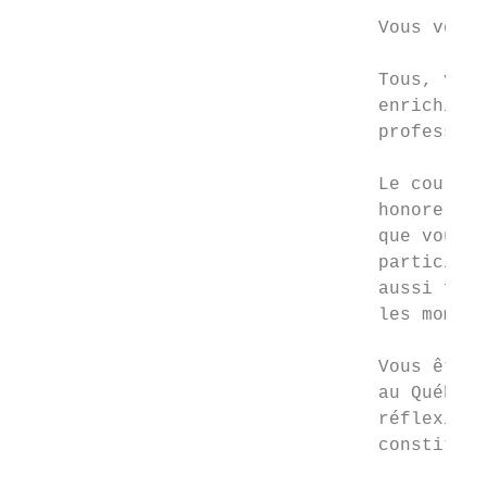
                                 Vous voilà
                                 Tous, vous
                                 enrichisse
                                 profession
                                 Le courage
                                 honore. Le
                                 que vous a
                                 participer
                                 aussi fait
                                 les moment
                                 Vous êtes 
                                 au Québec,
                                 réflexion 
                                 constituez