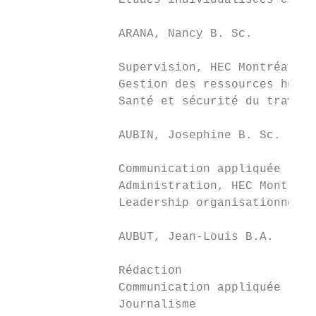
               Études individualisées ès sc
                                           
               ARANA, Nancy B. Sc.         
                                           
               Supervision, HEC Montréal   
               Gestion des ressources humai
               Santé et sécurité du travail
                                           
               AUBIN, Josephine B. Sc.

                                           
               Communication appliquée     
               Administration, HEC Montréal
               Leadership organisationnel, 
                                           
               AUBUT, Jean-Louis B.A.

                                           
               Rédaction                   
               Communication appliquée     
               Journalisme                 