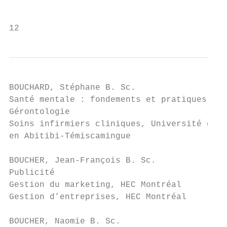
                                           
12
BOUCHARD, Stéphane B. Sc.                  
Santé mentale : fondements et pratiques d’i
Gérontologie                               
Soins infirmiers cliniques, Université du Q
en Abitibi-Témiscamingue

                                           
BOUCHER, Jean-François B. Sc.              
Publicité                                  
Gestion du marketing, HEC Montréal         
Gestion d’entreprises, HEC Montréal        
                                           
BOUCHER, Naomie B. Sc.                     