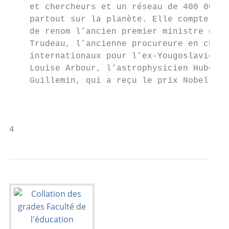
    et chercheurs et un réseau de 400 000 d
    partout sur la planète. Elle compte au 
    de renom l’ancien premier ministre du C
    Trudeau, l’ancienne procureure en chef 
    internationaux pour l’ex-Yougoslavie et
    Louise Arbour, l’astrophysicien Hubert 
    Guillemin, qui a reçu le prix Nobel de 
                                           
                                           
4