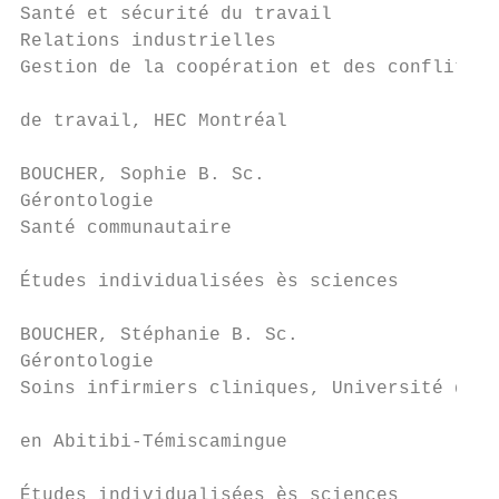
Santé et sécurité du travail               
Relations industrielles                    
Gestion de la coopération et des conflits e
                                           
de travail, HEC Montréal                   
                                           
BOUCHER, Sophie B. Sc.                     
Gérontologie                               
Santé communautaire                        
                                           
Études individualisées ès sciences         
                                           
BOUCHER, Stéphanie B. Sc.                  
Gérontologie                               
Soins infirmiers cliniques, Université du Q
                                           
en Abitibi-Témiscamingue                   
                                           
Études individualisées ès sciences
