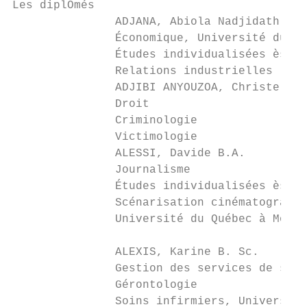
Les diplÔmés

               ADJANA, Abiola Nadjidath B. 
               Économique, Université du Qu
               Études individualisées ès sc
               Relations industrielles     
               ADJIBI ANYOUZOA, Christelle 
               Droit                       
               Criminologie                
               Victimologie                
               ALESSI, Davide B.A.         
               Journalisme                 
               Études individualisées ès ar
               Scénarisation cinématographi
               Université du Québec à Montr
                                           
               ALEXIS, Karine B. Sc.       
               Gestion des services de sant
               Gérontologie                
               Soins infirmiers, Université