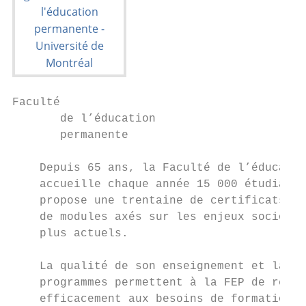
Faculté

       de l’éducation

       permanente

    Depuis 65 ans, la Faculté de l’éducatio
    accueille chaque année 15 000 étudiants
    propose une trentaine de certificats mu
    de modules axés sur les enjeux socioéco
    plus actuels.                          
                                           
    La qualité de son enseignement et la pe
    programmes permettent à la FEP de répon
    efficacement aux besoins de formation e