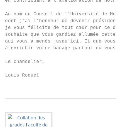
en contribuant à l’amélioration de notre so
                                           
Au nom du Conseil de l’Université de Montré
dont j’ai l’honneur de devenir président ce
je vous félicite de tout cœur pour ce diplô
souhaite que vous gardiez allumée cette cur
qui vous a menés jusqu’ici. Et que vous con
à enrichir votre bagage partout où vous pas
Le chancelier,                             
Louis Roquet                               
                                           