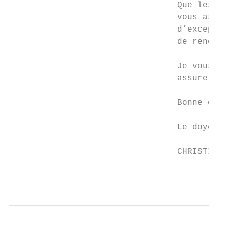
                                 Que les an
                                 vous aspir
                                 d’exceptio
                                 de renouve
                                 Je vous re
                                 assurer qu
                                 Bonne cont
                                 Le doyen,

                                 CHRISTIAN 
                                           