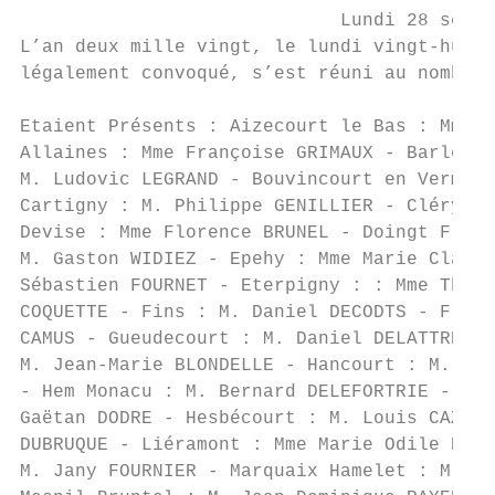
                             Lundi 28 septe
L’an deux mille vingt, le lundi vingt-huit 
légalement convoqué, s’est réuni au nombre 
Etaient Présents : Aizecourt le Bas : Mme F
Allaines : Mme Françoise GRIMAUX - Barleux 
M. Ludovic LEGRAND - Bouvincourt en Vermand
Cartigny : M. Philippe GENILLIER - Cléry su
Devise : Mme Florence BRUNEL - Doingt Flami
M. Gaston WIDIEZ - Epehy : Mme Marie Claude
Sébastien FOURNET - Eterpigny : : Mme Thérè
COQUETTE - Fins : M. Daniel DECODTS - Flauc
CAMUS - Gueudecourt : M. Daniel DELATTRE - 
M. Jean-Marie BLONDELLE - Hancourt : M. Phi
- Hem Monacu : M. Bernard DELEFORTRIE - Her
Gaëtan DODRE - Hesbécourt : M. Louis CAZIER
DUBRUQUE - Liéramont : Mme Marie Odile DUFL
M. Jany FOURNIER - Marquaix Hamelet : M. Cl