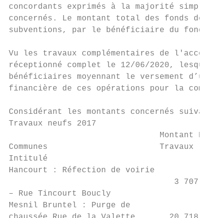
concordants exprimés à la majorité simple d
concernés. Le montant total des fonds de co
subventions, par le bénéficiaire du fonds d
Vu les travaux complémentaires de l'accord 
réceptionné complet le 12/06/2020, lesquels
bénéficiaires moyennant le versement d’un f
financière de ces opérations pour la commun
Considérant les montants concernés suivants
Travaux neufs 2017

                               Montant HT (
Communes                       Travaux     
Intitulé                                   
Hancourt : Réfection de voirie

                                  3 707.20 
– Rue Tincourt Boucly

Mesnil Bruntel : Purge de

chaussée Rue de la Valette       20 718.56 