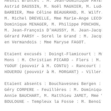
Mesnil Bruntel : M. Jean-Dominique PAYEN - 
Astrid DAUSSIN, M. Noël MAGNIER, M. Ludovic
BARBIER, Mme Céline BEAUGRAND, M. Wilfried 
M. Michel DREVELLE, Mme Marie-Ange LECOCQ, 
Dominique MENAGER, M. Philippe PONCHON, M. 
M. Jean-François D’HAUSSY, M. Jean-Jacques 
Gérard PARSY - Sorel le Grand : M. Jacques 
en Vermandois : Mme Maryse FAGOT.

Etaient excusés : Doingt-Flamicourt : Mme M
Mons : M. Christian PICARD - Flers : M. Pie
YGOUF (pouvoir à M. CONTU) - Rancourt : M. 
HOUEROU (pouvoir à M. MORGANT) - Villers Fa
Etaient absents : Bouchavesnes Bergen : M. 
Géry COMPERE - Feuillères : M. Dominique DE
Annie BAUCHART, M. Matthieu JAMET, Mme Valé
BOULOGNE - Templeux la Fosse : M. Benoit MA