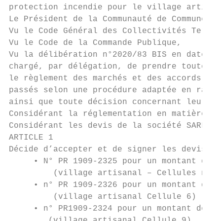
protection incendie pour le village artisan
Le Président de la Communauté de Communes d
Vu le Code Général des Collectivités Territ
Vu le Code de la Commande Publique,

Vu la délibération n°2020/83 BIS en date du
chargé, par délégation, de prendre toutes d
le règlement des marchés et des accords-cad
passés selon une procédure adaptée en raiso
ainsi que toute décision concernant leurs a
Considérant la réglementation en matière de
Considérant les devis de la société SARL M.
ARTICLE 1

Décide d’accepter et de signer les devis de
     • N° PR 1909-2325 pour un montant de 9
         (village artisanal – Cellules n° 2
     • n° PR 1909-2326 pour un montant de 2
         (village artisanal Cellule 6)

     • n° PR1909-2324 pour un montant de 16
        (village artisanal Cellule 9)
