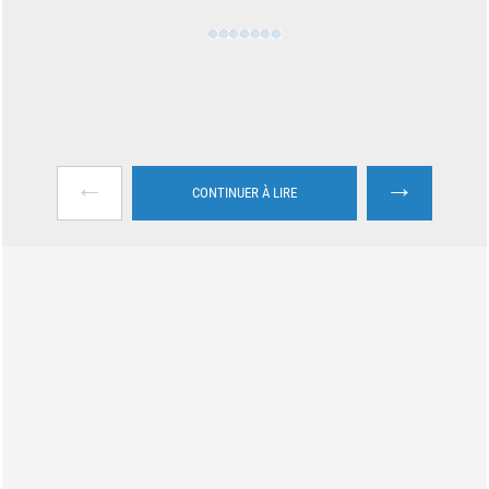
←
→
CONTINUER À LIRE