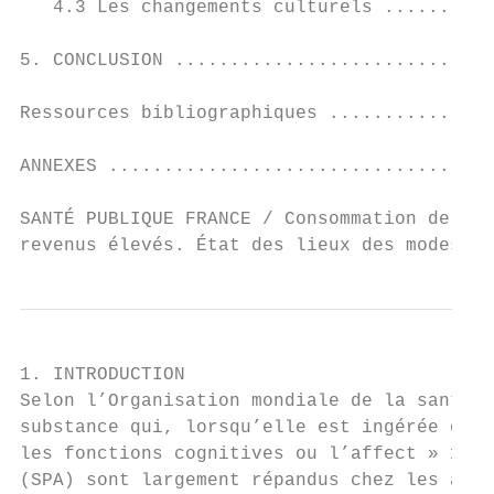
   4.3 Les changements culturels ..........
5. CONCLUSION .............................
Ressources bibliographiques ...............
ANNEXES ...................................
SANTÉ PUBLIQUE FRANCE / Consommation de sub
revenus élevés. État des lieux des modes et
1. INTRODUCTION

Selon l’Organisation mondiale de la santé, 
substance qui, lorsqu’elle est ingérée ou a
les fonctions cognitives ou l’affect » 1. L
(SPA) sont largement répandus chez les adol