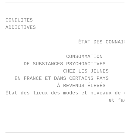
CONDUITES                                  
ADDICTIVES

                        ÉTAT DES CONNAISSAN
                    CONSOMMATION

      DE SUBSTANCES PSYCHOACTIVES

                   CHEZ LES JEUNES

   EN FRANCE ET DANS CERTAINS PAYS

                 À REVENUS ÉLEVÉS

État des lieux des modes et niveaux de cons
                                  et facteu
                                           