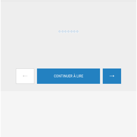
←
→
CONTINUER À LIRE