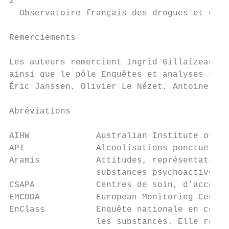
2

  Observatoire français des drogues et des 
Remerciements

Les auteurs remercient Ingrid Gillaizeau po
ainsi que le pôle Enquêtes et analyses stat
Éric Janssen, Olivier Le Nézet, Antoine Phi
Abréviations

AIHW             Australian Institute of He
API              Alcoolisations ponctuelles
Aramis           Attitudes, représentations
                 substances psychoactives

CSAPA            Centres de soin, d’accompa
EMCDDA           European Monitoring Centre
EnClass          Enquête nationale en collè
                 les substances. Elle regro