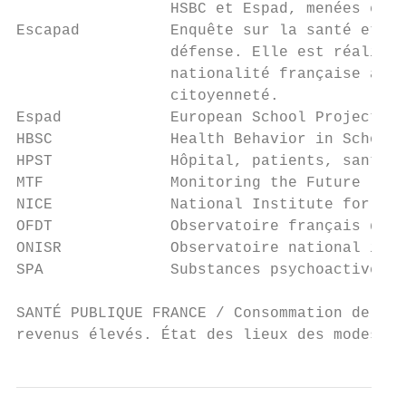
                 HSBC et Espad, menées en m
Escapad          Enquête sur la santé et le
                 défense. Elle est réalisée
                 nationalité française âgés
                 citoyenneté.

Espad            European School Project on
HBSC             Health Behavior in School-
HPST             Hôpital, patients, santé e
MTF              Monitoring the Future

NICE             National Institute for Hea
OFDT             Observatoire français des 
ONISR            Observatoire national inte
SPA              Substances psychoactives

SANTÉ PUBLIQUE FRANCE / Consommation de sub
revenus élevés. État des lieux des modes et