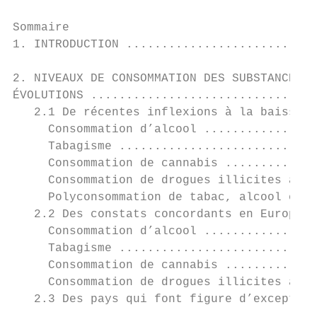
Sommaire

1. INTRODUCTION ...........................
2. NIVEAUX DE CONSOMMATION DES SUBSTANCES P
ÉVOLUTIONS ................................
   2.1 De récentes inflexions à la baisse e
     Consommation d’alcool ................
     Tabagisme ............................
     Consommation de cannabis .............
     Consommation de drogues illicites autr
     Polyconsommation de tabac, alcool et c
   2.2 Des constats concordants en Europe e
     Consommation d’alcool ................
     Tabagisme ............................
     Consommation de cannabis .............
     Consommation de drogues illicites autr
   2.3 Des pays qui font figure d’exception