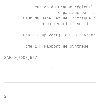
            Réunion du Groupe régional de t
                       organisée par le

        Club du Sahel et de l'Afrique de l'
               en partenariat avec la CEDEA
        Praia (Cap Vert), du 28 février au 
        Tome 1  Rapport de synthèse

SAH/D(2007)567                             
                    1
2