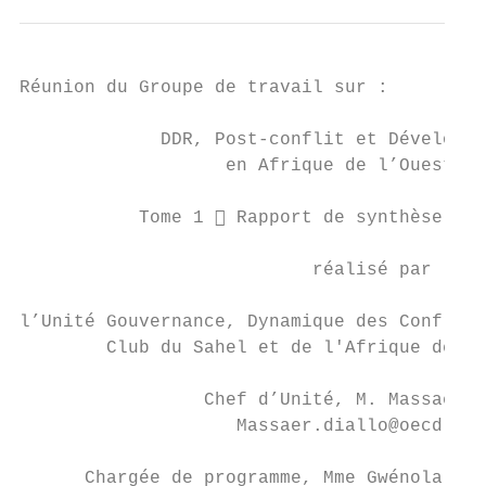
Réunion du Groupe de travail sur :

             DDR, Post-conflit et Développe
                   en Afrique de l’Ouest

           Tome 1  Rapport de synthèse

                           réalisé par

l’Unité Gouvernance, Dynamique des Conflits
        Club du Sahel et de l'Afrique de l'
                 Chef d’Unité, M. Massaër D
                    Massaer.diallo@oecd.org

      Chargée de programme, Mme Gwénola Pos