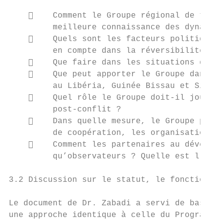
        Comment le Groupe régional de trav
         meilleure connaissance des dynamiq
        Quels sont les facteurs politiques
         en compte dans la réversibilité de
        Que faire dans les situations de b
        Que peut apporter le Groupe dans l
         au Libéria, Guinée Bissau et Sierr
        Quel rôle le Groupe doit-il jouer 
         post-conflit ?

        Dans quelle mesure, le Groupe peut
         de coopération, les organisations 
        Comment les partenaires au dévelop
         qu’observateurs ? Quelle est l’inc
3.2 Discussion sur le statut, le fonctionne
Le document de Dr. Zabadi a servi de base a
une approche identique à celle du Programme