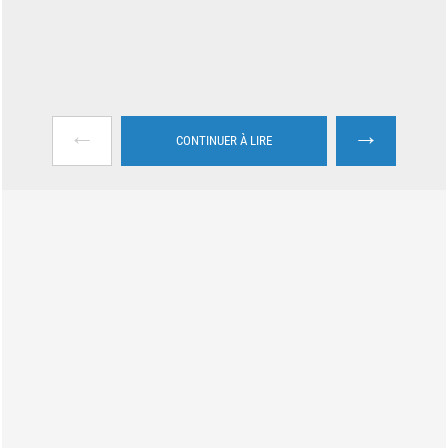
←
→
CONTINUER À LIRE