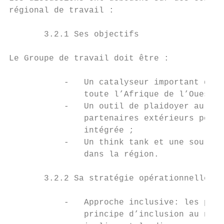
régional de travail :

       3.2.1 Ses objectifs

Le Groupe de travail doit être :

           -   Un catalyseur important dans
               toute l’Afrique de l’Ouest ;

           -   Un outil de plaidoyer au ser
               partenaires extérieurs pour 
               intégrée ;

           -   Un think tank et une source 
               dans la région.

       3.2.2 Sa stratégie opérationnelle

           -   Approche inclusive: les part
               principe d’inclusion au nive