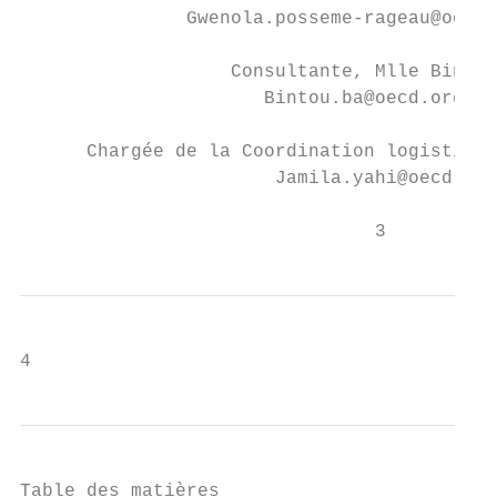
               Gwenola.posseme-rageau@oecd.
                   Consultante, Mlle Bintou
                      Bintou.ba@oecd.org

      Chargée de la Coordination logistique
                       Jamila.yahi@oecd.org

                                3
4
Table des matières
