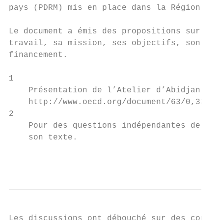
pays (PDRM) mis en place dans la Région des
Le document a émis des propositions sur les
travail, sa mission, ses objectifs, son man
financement.

1

    Présentation de l’Atelier d’Abidjan :

    http://www.oecd.org/document/63/0,3343,
2

    Pour des questions indépendantes de sa 
    son texte.

                                           
Les discussions ont débouché sur des conver