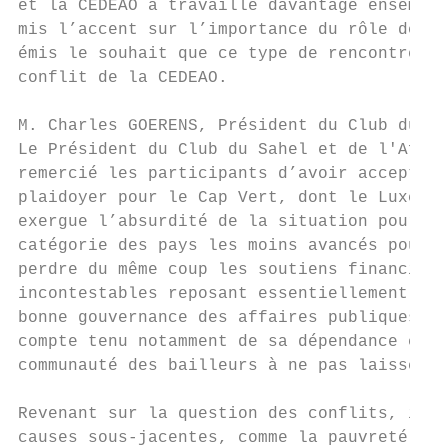
et la CEDEAO a travaillé davantage ensemble
mis l’accent sur l’importance du rôle des f
émis le souhait que ce type de rencontre pu
conflit de la CEDEAO.

M. Charles GOERENS, Président du Club du Sa
Le Président du Club du Sahel et de l'Afriq
remercié les participants d’avoir accepté d
plaidoyer pour le Cap Vert, dont le Luxembo
exergue l’absurdité de la situation pour un
catégorie des pays les moins avancés pour p
perdre du même coup les soutiens financiers
incontestables reposant essentiellement sur
bonne gouvernance des affaires publiques, i
compte tenu notamment de sa dépendance en m
communauté des bailleurs à ne pas laisser t
Revenant sur la question des conflits, il a
causes sous-jacentes, comme la pauvreté. Bi