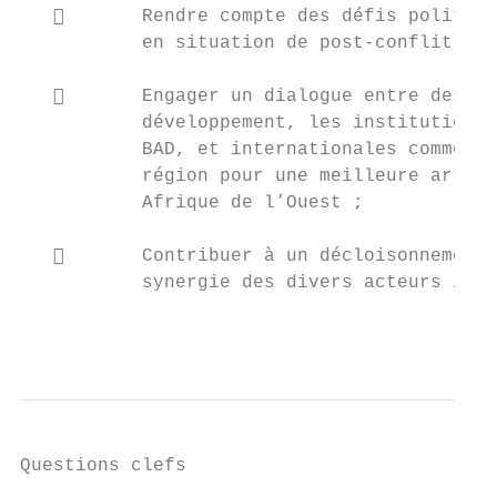
          Rendre compte des défis politiqu
           en situation de post-conflit en 
          Engager un dialogue entre des ac
           développement, les institutions 
           BAD, et internationales comme l’
           région pour une meilleure articu
           Afrique de l’Ouest ;

          Contribuer à un décloisonnement,
           synergie des divers acteurs inte
                                           
Questions clefs
