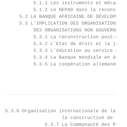
          5.1.1 Les instruments et mécanism
          5.1.2 Le NEPAD dans la reconstruc
     5.2 LA BANQUE AFRICAINE DE DÉVELOPPEME
     5.3 L’IMPLICATION DES ORGANISATIONS IN
          DES ORGANISATIONS NON GOUVERNEMEN
          5.3.1 La reconstruction post-conf
          5.3.2 L’Etat de droit et la justi
          5.3.3 L’éducation au service de l
          5.3.4 La Banque mondiale en Guiné
          5.3.5 La coopération allemande et
                                           
5.3.6 Organisation internationale de la Fra
                    la construction de la p
              5.3.7 La Communauté des Pays 