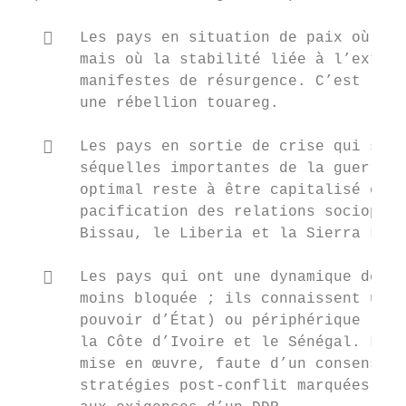
      Les pays en situation de paix où les
       mais où la stabilité liée à l’extinc
       manifestes de résurgence. C’est le c
       une rébellion touareg.

      Les pays en sortie de crise qui sont
       séquelles importantes de la guerre c
       optimal reste à être capitalisé en t
       pacification des relations sociopoli
       Bissau, le Liberia et la Sierra Leon
      Les pays qui ont une dynamique de so
       moins bloquée ; ils connaissent une 
       pouvoir d’État) ou périphérique (cri
       la Côte d’Ivoire et le Sénégal. Le D
       mise en œuvre, faute d’un consensus 
       stratégies post-conflit marquées à c