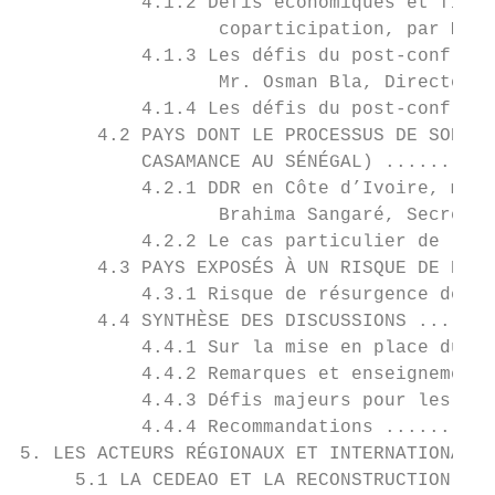
           4.1.2 Défis économiques et finan
                  coparticipation, par M. O
           4.1.3 Les défis du post-conflit 
                  Mr. Osman Bla, Directeur 
           4.1.4 Les défis du post-conflit 
       4.2 PAYS DONT LE PROCESSUS DE SORTIE
           CASAMANCE AU SÉNÉGAL) ..........
           4.2.1 DDR en Côte d’Ivoire, mise
                  Brahima Sangaré, Secrétai
           4.2.2 Le cas particulier de la C
       4.3 PAYS EXPOSÉS À UN RISQUE DE RÉVE
           4.3.1 Risque de résurgence de la
       4.4 SYNTHÈSE DES DISCUSSIONS .......
           4.4.1 Sur la mise en place du Gr
           4.4.2 Remarques et enseignements
           4.4.3 Défis majeurs pour les pay
           4.4.4 Recommandations ..........
5. LES ACTEURS RÉGIONAUX ET INTERNATIONAUX 
     5.1 LA CEDEAO ET LA RECONSTRUCTION POS