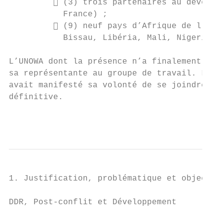
          (3) trois partenaires au dévelop
           France) ;

          (9) neuf pays d’Afrique de l’Oue
           Bissau, Libéria, Mali, Nigeria, 
L’UNOWA dont la présence n’a finalement pas
sa représentante au groupe de travail. L’US
avait manifesté sa volonté de se joindre à 
définitive.

                                           
1. Justification, problématique et objectif
DDR, Post-conflit et Développement
