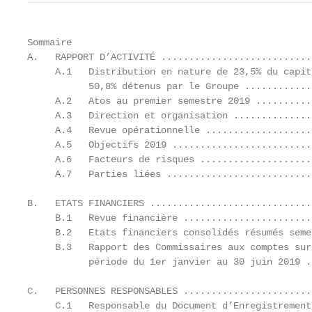
Sommaire

A.   RAPPORT D’ACTIVITÉ ...........................
     A.1   Distribution en nature de 23,5% du capit
           50,8% détenus par le Groupe ............
     A.2   Atos au premier semestre 2019 ..........
     A.3   Direction et organisation ..............
     A.4   Revue opérationnelle ...................
     A.5   Objectifs 2019 .........................
     A.6   Facteurs de risques ....................
     A.7   Parties liées ..........................
B.   ETATS FINANCIERS .............................
     B.1   Revue financière .......................
     B.2   Etats financiers consolidés résumés seme
     B.3   Rapport des Commissaires aux comptes sur
           période du 1er janvier au 30 juin 2019 .
C.   PERSONNES RESPONSABLES .......................
     C.1   Responsable du Document d’Enregistrement