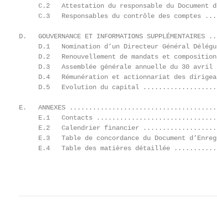
     C.2   Attestation du responsable du Document d
     C.3   Responsables du contrôle des comptes ...
D.   GOUVERNANCE ET INFORMATIONS SUPPLÉMENTAIRES ..
     D.1   Nomination d’un Directeur Général Délégu
     D.2   Renouvellement de mandats et composition
     D.3   Assemblée générale annuelle du 30 avril 
     D.4   Rémunération et actionnariat des dirigea
     D.5   Evolution du capital ...................
E.   ANNEXES ......................................
     E.1   Contacts ...............................
     E.2   Calendrier financier ...................
     E.3   Table de concordance du Document d’Enreg
     E.4   Table des matières détaillée ...........
                                                   