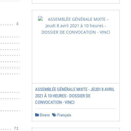
..... 3

...................... 3

..................... 6

......................... 12

......................... 19

............................ 33

.......................... 33

............................... 36

ASSEMBLÉE GÉNÉRALE MIXTE - JEUDI 8 AVRIL
........................... 37

2021 À 10 HEURES - DOSSIER DE
............... 44

CONVOCATION - VINCI
................... 69

Divers
Français
.... 71
