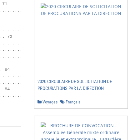
71

................ 71

.............. 72

. 72

.............. 73

................ 74

........................... 78

 84

.............................. 84

2020 CIRCULAIRE DE SOLLICITATION DE
........................... 84

PROCURATIONS PAR LA DIRECTION
 84

....................... 88

Voyages
Français