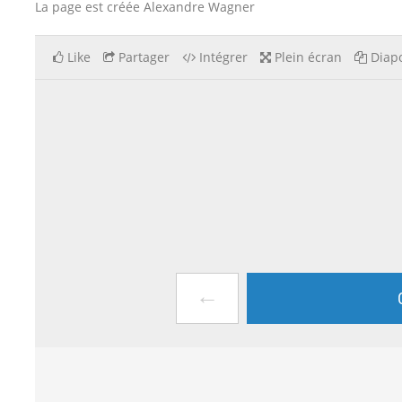
La page est créée Alexandre Wagner
Like
Partager
Intégrer
Plein écran
Diapo
←