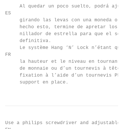
     Al quedar un poco suelto, podrá ajusta
ES

     girando las levas con una moneda o con
     hecho esto, termine de apretar los tor
     nillador de estrella para que el sopor
     definitiva.

     Le système Hang ‘N’ Lock n’étant que p
FR

     la hauteur et le niveau en tournant le
     de monnaie ou d’un tournevis à tête pl
     fixation à l’aide d’un tournevis Phili
     support en place.

                                           
Use a philips screwdriver and adjustable wr