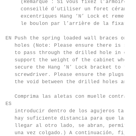
     (Remarque : Si vous fixez l’armoire su
     conseillé d’utiliser un foret céramiqu
     excentriques Hang ‘N’ Lock et remettre
     le boulon par l’arrière de la fixation
EN Push the spring loaded wall braces on th
   holes (Note: Please ensure there is suff
   to pass through the drilled hole in orde
   support the weight of the cabinet when h
   secure the Hang ‘N’ Lock bracket to the 
   screwdriver. Please ensure the plugs are
   the void between the drilled holes and t
                                           
   Comprima las aletas con muelle contra lo
ES

   introducir dentro de los agujeros taladr
   hay suficiente distancia para que las al
   llegar al otro lado, se abran, permitien
   una vez colgado.) A continuación, fije e