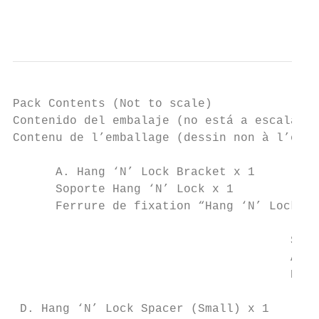
                                           
Pack Contents (Not to scale)

Contenido del embalaje (no está a escala)

Contenu de l’emballage (dessin non à l’éche
      A. Hang ‘N’ Lock Bracket x 1         
      Soporte Hang ‘N’ Lock x 1            
      Ferrure de fixation “Hang ‘N’ Lock” x
                                       Spir
                                       Alco
                                       Espr
 D. Hang ‘N’ Lock Spacer (Small) x 1       