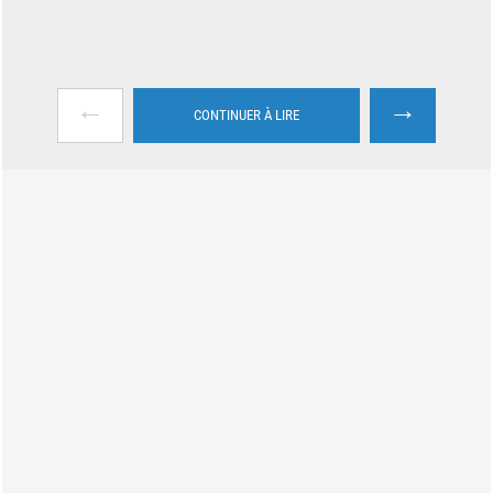
←
→
CONTINUER À LIRE