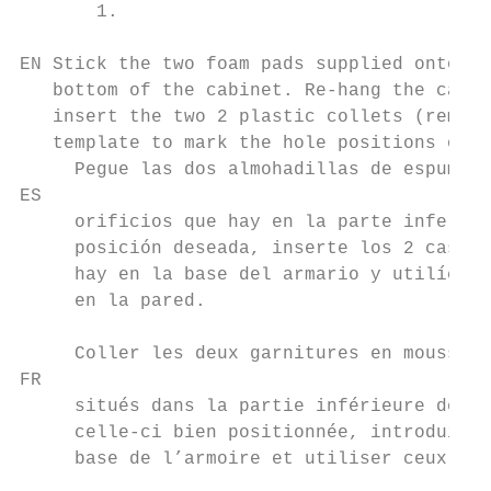
       1.

EN Stick the two foam pads supplied onto th
   bottom of the cabinet. Re-hang the cabin
   insert the two 2 plastic collets (removi
   template to mark the hole positions on t
     Pegue las dos almohadillas de espuma e
ES

     orificios que hay en la parte inferior
     posición deseada, inserte los 2 casqui
     hay en la base del armario y utilícelo
     en la pared.

     Coller les deux garnitures en mousse f
FR

     situés dans la partie inférieure de l’
     celle-ci bien positionnée, introduire 
     base de l’armoire et utiliser ceux-ci 