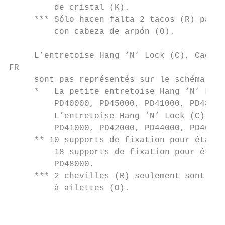
         de cristal (K).

     *** Sólo hacen falta 2 tacos (R) para 
         con cabeza de arpón (O).

     L’entretoise Hang ‘N’ Lock (C), Cache 
FR

     sont pas représentés sur le schéma ci-
     *   La petite entretoise Hang ‘N’ Lock
         PD40000, PD45000, PD41000, PD43000
         L’entretoise Hang ‘N’ Lock (C) n’e
         PD41000, PD42000, PD44000, PD46000
     ** 10 supports de fixation pour étagèr
         18 supports de fixation pour étagè
         PD48000.

     *** 2 chevilles (R) seulement sont néc
         à ailettes (O).

                                           