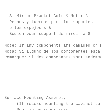
                                           
  S. Mirror Bracket Bolt & Nut x 8        T
  Pernos y tuercas para los soportes      E
  e los espejos x 8                       M
  Boulon pour support de miroir x 8

Note: If any components are damaged or miss
Nota: Si alguno de los componentes está dañ
Remarque: Si des composants sont endommagés
                                           
Surface Mounting Assembly

     (If recess mounting the cabinet turn t
     Montaje en superficie                 