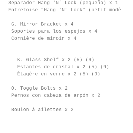
 Separador Hang ‘N’ Lock (pequeño) x 1     
 Entretoise “Hang ‘N’ Lock” (petit modèle) 
  G. Mirror Bracket x 4                 H. 
  Soportes para los espejos x 4         Esp
  Cornière de miroir x 4                Mir
                                           
    K. Glass Shelf x 2 (5) (9)             
    Estantes de cristal x 2 (5) (9)        
    Étagère en verre x 2 (5) (9)           
  O. Toggle Bolts x 2                      
  Pernos con cabeza de arpón x 2           
                                           
  Boulon à ailettes x 2

                                           
                                           