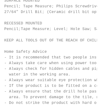
SURFACE MOUNTED

Pencil; Tape Measure; Philips Screwdriver; 
27/64” Drill Bit; (Ceramic drill bit option
RECESSED MOUNTED

Pencil;Tape Measure; Level; Hole Saw; Saw; 
KEEP ALL TOOLS OUT OF THE REACH OF CHILDREN

Home Safety Advice

- It is recommended that two people install
- Always take care when using power tools, 
- Always check for hidden cables and pipewo
  water in the working area.

- Always wear suitable eye protection when 
- If the product is to be fitted on a ceram
- Always ensure that the drill hole passes 
  area. To prevent damage to the tile, mask
- Do not strike the product with hard or sh