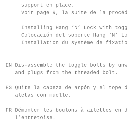
     support en place.

     Voir page 9, la suite de la procédure 
     Installing Hang ‘N’ Lock with toggle b
     Colocación del soporte Hang ‘N’ Lock m
     Installation du système de fixation à 
                                           
EN Dis-assemble the toggle bolts by unwindi
   and plugs from the threaded bolt.

ES Quite la cabeza de arpón y el tope de lo
   aletas con muelle.

FR Démonter les boulons à ailettes en dévis
   l’entretoise.

                                           