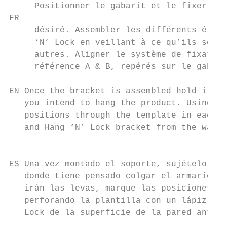
     Positionner le gabarit et le fixer à l
FR

     désiré. Assembler les différents éléme
     ‘N’ Lock en veillant à ce qu’ils soien
     autres. Aligner le système de fixation
     référence A & B, repérés sur le gabari
EN Once the bracket is assembled hold it ag
   you intend to hang the product. Using a 
   positions through the template in each c
   and Hang ‘N’ Lock bracket from the wall 
                                           
                                           
ES Una vez montado el soporte, sujételo con
   donde tiene pensado colgar el armario. A
   irán las levas, marque las posiciones de
   perforando la plantilla con un lápiz. Qu
   Lock de la superficie de la pared antes 