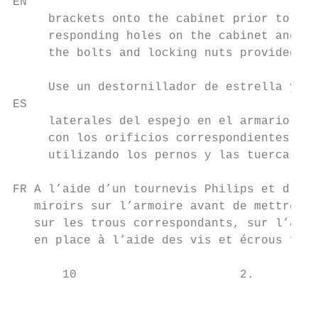
EN

     brackets onto the cabinet prior to han
     responding holes on the cabinet and se
     the bolts and locking nuts provided.

     Use un destornillador de estrella y un
ES

     laterales del espejo en el armario ant
     con los orificios correspondientes del
     utilizando los pernos y las tuercas in
FR A l’aide d’un tournevis Philips et d’une
   miroirs sur l’armoire avant de mettre ce
   sur les trous correspondants, sur l’armo
   en place à l’aide des vis et écrous four
       10                       2.

                                           