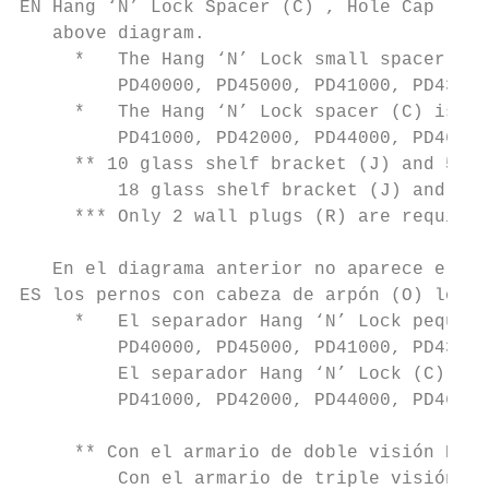
EN Hang ‘N’ Lock Spacer (C) , Hole Cap (Lar
   above diagram.

     *   The Hang ‘N’ Lock small spacer (D)
         PD40000, PD45000, PD41000, PD43000
     *   The Hang ‘N’ Lock spacer (C) is no
         PD41000, PD42000, PD44000, PD46000
     ** 10 glass shelf bracket (J) and 5 gl
         18 glass shelf bracket (J) and 9 g
     *** Only 2 wall plugs (R) are required
   En el diagrama anterior no aparece el se
ES los pernos con cabeza de arpón (O) los p
     *   El separador Hang ‘N’ Lock pequeño
         PD40000, PD45000, PD41000, PD43000
         El separador Hang ‘N’ Lock (C) no 
         PD41000, PD42000, PD44000, PD46000
     ** Con el armario de doble visión PD44
         Con el armario de triple visión PD