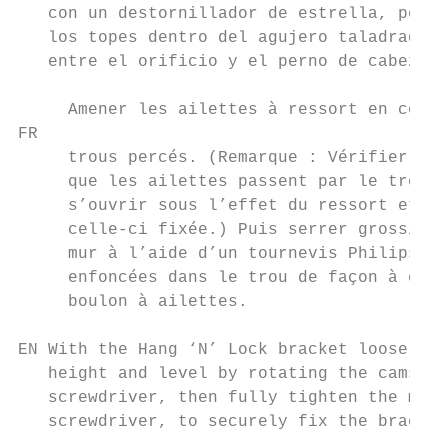
   con un destornillador de estrella, pero 
   los topes dentro del agujero taladrado p
   entre el orificio y el perno de cabeza d
     Amener les ailettes à ressort en conta
FR

     trous percés. (Remarque : Vérifier que
     que les ailettes passent par le trou p
     s’ouvrir sous l’effet du ressort et su
     celle-ci fixée.) Puis serrer grossière
     mur à l’aide d’un tournevis Philips. V
     enfoncées dans le trou de façon à comb
     boulon à ailettes.

EN With the Hang ‘N’ Lock bracket loosely a
   height and level by rotating the cams wi
   screwdriver, then fully tighten the moun
   screwdriver, to securely fix the bracket