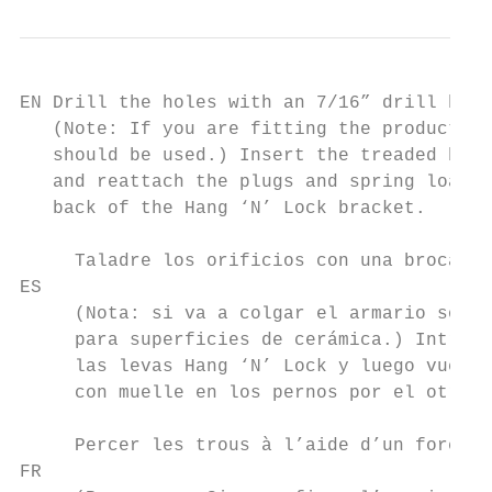
EN Drill the holes with an 7/16” drill bit.

   (Note: If you are fitting the product to
   should be used.) Insert the treaded bolt
   and reattach the plugs and spring loaded
   back of the Hang ‘N’ Lock bracket.

     Taladre los orificios con una broca de
ES

     (Nota: si va a colgar el armario sobre
     para superficies de cerámica.) Introdu
     las levas Hang ‘N’ Lock y luego vuelva
     con muelle en los pernos por el otro l
     Percer les trous à l’aide d’un foret d
FR
