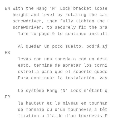
EN With the Hang ‘N’ Lock bracket loosely a
   height and level by rotating the cams wi
   screwdriver, then fully tighten the moun
   screwdriver, to securely fix the bracket
     Turn to page 9 to continue installatio
     Al quedar un poco suelto, podrá ajusta
ES

     levas con una moneda o con un destorni
     esto, termine de apretar los tornillos
     estrella para que el soporte quede bie
     Para continuar la instalación, vaya a 
     Le système Hang ‘N’ Lock n’étant que p
FR

     la hauteur et le niveau en tournant le
     de monnaie ou d’un tournevis à tête pl
     fixation à l’aide d’un tournevis Phili