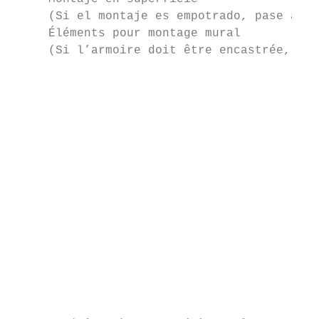
     (Si el montaje es empotrado, pase a la
     Éléments pour montage mural

     (Si l’armoire doit être encastrée, voi
                                           
                                           
                                           
                                           
                                           
                                           
                                           
                                           