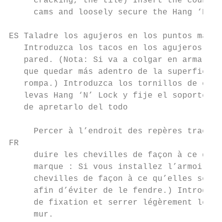
     cracking, the tile) Insert the counter
     cams and loosely secure the Hang ‘N’ L
                                           
ES Taladre los agujeros en los puntos marca
   Introduzca los tacos en los agujeros de 
   pared. (Nota: Si va a colgar en armario 
   que quedar más adentro de la superficie 
   rompa.) Introduzca los tornillos de cabe
   levas Hang ‘N’ Lock y fije el soporte Ha
   de apretarlo del todo

     Percer à l’endroit des repères tracés,
FR

     duire les chevilles de façon à ce qu’e
     marque : Si vous installez l’armoire s
     chevilles de façon à ce qu’elles soien
     afin d’éviter de le fendre.) Introduir
     de fixation et serrer légèrement le sy
     mur.
