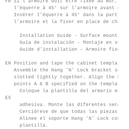
FR Si l’armoire doit être fixée au mur, il 
   l’équerre à 45° sur l’armoire avant d’in
   Insérer l’équerre à 45° dans la partie s
   l’armoire et la fixer en place de chaque
     Installation Guide - Surface mounting 
     Guía de instalación - Montaje en super
     Guide d’installation – Armoire fixée a
EN Position and tape the cabinet template i
   Assemble the Hang ‘N’ Lock bracket secti
   slotted tightly together. Align the Hang
   points A & B specified on the template.

     Coloque la plantilla del armario en la
ES

     adhesiva. Monte las diferentes seccion
     Cerciórese de que todas las piezas est
     Alinee el soporte Hang ‘N’ Lock con lo
     plantilla.
