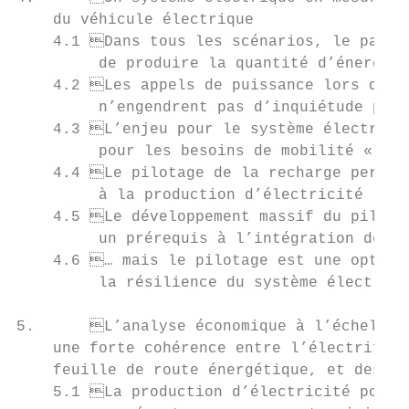
    du véhicule électrique                 
    4.1	Dans tous les scénarios, le parc de production français sera largement capable

         de produire la quantité d’énergie 
    4.2	Les appels de puissance lors des périodes de forts déplacements

         n’engendrent pas d’inquiétude pour
    4.3	L’enjeu pour le système électrique porte essentiellement sur la recharge

         pour les besoins de mobilité « du 
    4.4	Le pilotage de la recharge permet d’adapter la consommation

         à la production d’électricité reno
    4.5	Le développement massif du pilotage de la recharge ne constitue pas

         un prérequis à l’intégration de la
    4.6	… mais le pilotage est une option sans regret pour accroître

         la résilience du système électriqu
5.	L’analyse économique à l’échelle du système électrique :

    une forte cohérence entre l’électrifica
    feuille de route énergétique, et des le
    5.1	La production d’électricité pour la recharge des véhicules électriques
