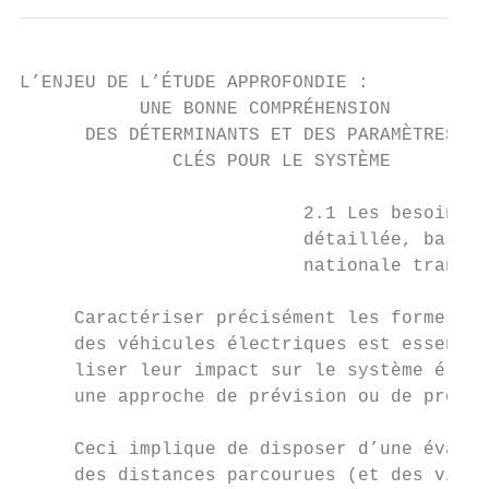
L’ENJEU DE L’ÉTUDE APPROFONDIE :

           UNE BONNE COMPRÉHENSION

      DES DÉTERMINANTS ET DES PARAMÈTRES

              CLÉS POUR LE SYSTÈME

                          2.1 Les besoins d
                          détaillée, basée 
                          nationale transpo
     Caractériser précisément les formes de
     des véhicules électriques est essentie
     liser leur impact sur le système électrique dans              
     une approche de prévision ou de prospe
                                           
     Ceci implique de disposer d’une évalua
     des distances parcourues (et des vites