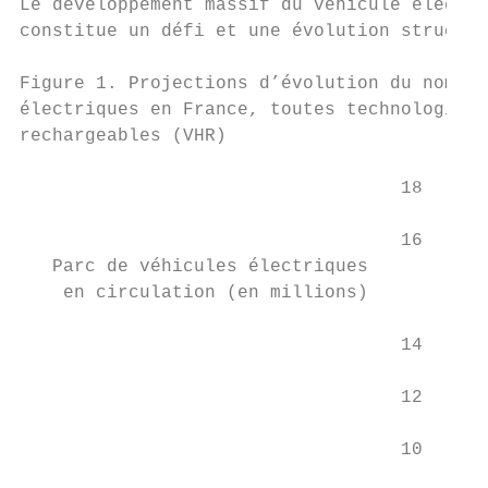
Le développement massif du véhicule électri
constitue un défi et une évolution structur
Figure 1. Projections d’évolution du nombre
électriques en France, toutes technologies 
rechargeables (VHR)

                                   18

                                   16

   Parc de véhicules électriques

    en circulation (en millions)

                                   14

                                   12

                                   10

                                           