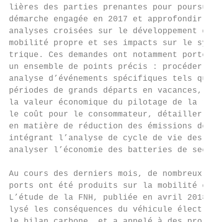
lières des parties prenantes pour poursuivr
démarche engagée en 2017 et approfondir les
analyses croisées sur le développement de l
mobilité propre et ses impacts sur le systè
trique. Ces demandes ont notamment porté su
un ensemble de points précis : procéder à u
analyse d’événements spécifiques tels que l
périodes de grands départs en vacances, pré
la valeur économique du pilotage de la rech
le coût pour le consommateur, détailler les
en matière de réduction des émissions de CO
intégrant l’analyse de cycle de vie des bat
analyser l’économie des batteries de second
                                           
Au cours des derniers mois, de nombreux rap
ports ont été produits sur la mobilité élec
L’étude de la FNH, publiée en avril 2018, a
lysé les conséquences du véhicule électriqu
le bilan carbone, et a appelé à des prolong