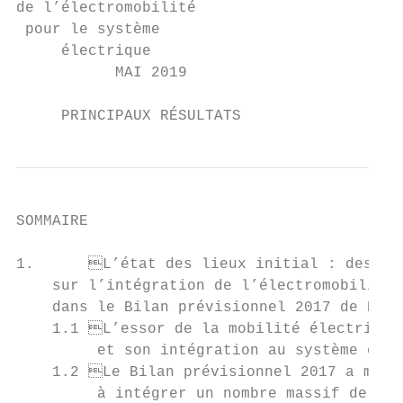
de l’électromobilité

 pour le système

     électrique

           MAI 2019

     PRINCIPAUX RÉSULTATS
SOMMAIRE

1.	L’état des lieux initial : des premiers enseignements

    sur l’intégration de l’électromobilité 
    dans le Bilan prévisionnel 2017 de RTE 
    1.1	L’essor de la mobilité électrique est désormais une certitude

         et son intégration au système élec
    1.2	Le Bilan prévisionnel 2017 a montré la faculté du système électrique

         à intégrer un nombre massif de véh