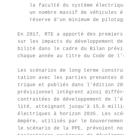
        la faculté du système électrique à 
        un nombre massif de véhicules élect
        réserve d’un minimum de pilotage de
    En 2017, RTE a apporté des premiers écl
    sur les impacts du développement de l’é
    bilité dans le cadre du Bilan prévision
    chaque année au titre du Code de l’éner
                                           
    Les scénarios de long terme construits 
    tation avec les parties prenantes du se
    trique et publiés dans l’édition 2017 d
    prévisionnel intègrent ainsi différente
    contrastées de développement de l’élect
    lité, atteignant jusqu’à 15,6 millions 
    électriques à horizon 2035. Les scénari
    Ampère, utilisés par le Gouvernement po
    le scénario de la PPE, prévoient notamm