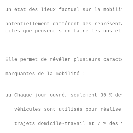
                                           
un état des lieux factuel sur la mobilité d
                                           
potentiellement différent des représentatio
cites que peuvent s’en faire les uns et les
                                           
                                           
                                           
Elle permet de révéler plusieurs caractéris
                                           
marquantes de la mobilité :                
                                           
                                           
uu Chaque jour ouvré, seulement 30 % des   
                                           
   véhicules sont utilisés pour réaliser de
                                           
   trajets domicile-travail et 7 % des véhi
                                           