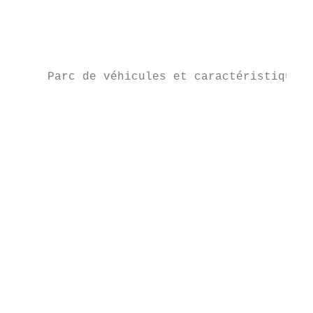
                                           
                                           
                                           
     Parc de véhicules et caractéristiques

                                           
                                           
                                           
                                           
                                           
                                           
                                           
                                           
                                           
                                           
                                           
                                           