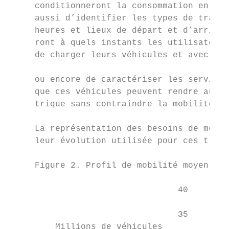
     conditionneront la consommation en énergie – mais            
     aussi d’identifier les types de trajet
     heures et lieux de départ et d’arrivée
     ront à quels instants les utilisateurs
     de charger leurs véhicules et avec quel
                                           
     ou encore de caractériser les services
     que ces véhicules peuvent rendre au sy
     trique sans contraindre la mobilité de
                                           
     La représentation des besoins de mobil
     leur évolution utilisée pour ces trava
     Figure 2. Profil de mobilité moyen des
                                 40

                                 35

         Millions de véhicules
