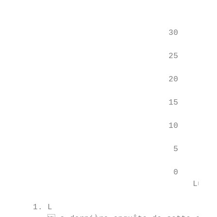
                                           
                                 30        
                                           
                                 25        
                                           
                                 20

                                           
                                 15        
                                           
                                 10        
                                           
                                  5        
                                           
                                  0

                                      Lundi
     1. L
