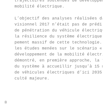
    trajectoires soutenues de développement
    mobilité électrique.                   
                                           
    L’objectif des analyses réalisées dans 
    visionnel 2017 n’était pas de prédire l
    de pénétration du véhicule électrique m
    la résilience du système électrique à u
    pement massif de cette technologie. En 
    les études menées sur le scénario « hau
    développement de la mobilité électrique
    démontré, en première approche, la facu
    du système à accueillir jusqu’à 15 mill
    de véhicules électriques d’ici 2035 san
    culté majeure.                         
                                           
                                           
8