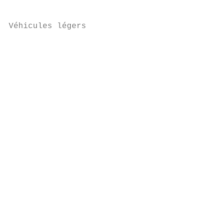
Véhicules légers

                                           
                                           
                                           
                                           
                                           
                                           
                                           
                                           
                                           
                                           
                                           
                                           
                                           
                                           
                                           