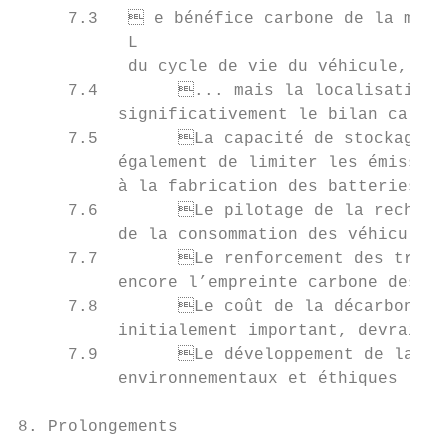
     7.3    e bénéfice carbone de la mobil
           L

           du cycle de vie du véhicule, y c
     7.4	... mais la localisation de la production des batteries en France améliore

          significativement le bilan carbon
     7.5	La capacité de stockage des batteries et les modes de recyclage permettent

          également de limiter les émission
          à la fabrication des batteries   
     7.6	Le pilotage de la recharge a un impact important sur le contenu CO2

          de la consommation des véhicules 
     7.7	Le renforcement des transports en commun et des mobilités douces réduit

          encore l’empreinte carbone des tr
     7.8	Le coût de la décarbonation via le développement de la mobilité électrique,

          initialement important, devrait à
     7.9	Le développement de la mobilité électrique soulève d’autres enjeux

          environnementaux et éthiques     
8. Prolongements                           