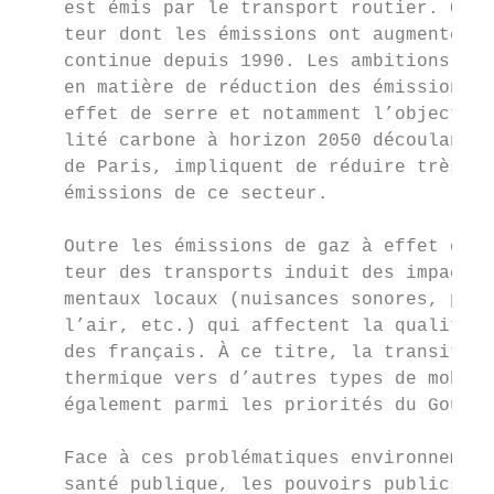
    est émis par le transport routier. C’es
    teur dont les émissions ont augmenté de
    continue depuis 1990. Les ambitions pub
    en matière de réduction des émissions d
    effet de serre et notamment l’objectif 
    lité carbone à horizon 2050 découlant d
    de Paris, impliquent de réduire très fo
    émissions de ce secteur.               
                                           
    Outre les émissions de gaz à effet de s
    teur des transports induit des impacts 
    mentaux locaux (nuisances sonores, poll
    l’air, etc.) qui affectent la qualité d
    des français. À ce titre, la transition
    thermique vers d’autres types de mobili
    également parmi les priorités du Gouver
                                           
    Face à ces problématiques environnement
    santé publique, les pouvoirs publics, a