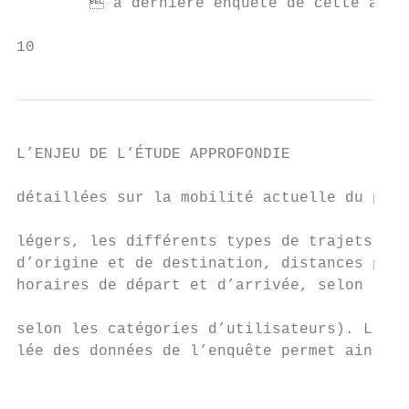
         a dernière enquête de cette ample
10
L’ENJEU DE L’ÉTUDE APPROFONDIE             
détaillées sur la mobilité actuelle du parc
                                           
légers, les différents types de trajets (mo
d’origine et de destination, distances parc
horaires de départ et d’arrivée, selon les 
                                           
selon les catégories d’utilisateurs). L’ana
lée des données de l’enquête permet ainsi d
                                           