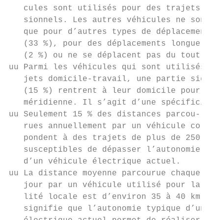
   cules sont utilisés pour des trajets pro
   sionnels. Les autres véhicules ne sont u
   que pour d’autres types de déplacements 
   (33 %), pour des déplacements longue dis
   (2 %) ou ne se déplacent pas du tout (28
uu Parmi les véhicules qui sont utilisés po
   jets domicile-travail, une partie signif
   (15 %) rentrent à leur domicile pour la 
   méridienne. Il s’agit d’une spécificité 
uu Seulement 15 % des distances parcou-    
   rues annuellement par un véhicule corres
   pondent à des trajets de plus de 250 km,
   susceptibles de dépasser l’autonomie typ
   d’un véhicule électrique actuel.        
uu La distance moyenne parcourue chaque    
   jour par un véhicule utilisé pour la mob
   lité locale est d’environ 35 à 40 km, ce
   signifie que l’autonomie typique d’un vé