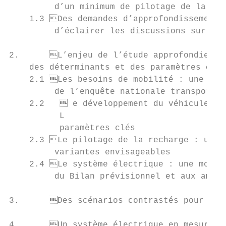
         d’un minimum de pilotage de la rec
    1.3	Des demandes d’approfondissements de la part des parties prenantes, qui permettent

         d’éclairer les discussions sur les
2.	L’enjeu de l’étude approfondie : une bonne compréhension

    des déterminants et des paramètres clés
    2.1	Les besoins de mobilité : une analyse détaillée, basée sur les données

         de l’enquête nationale transports 
    2.2    e développement du véhicule éle
          L

          paramètres clés                  
    2.3	Le pilotage de la recharge : une analyse systématique des différentes

         variantes envisageables           
    2.4	Le système électrique : une modélisation du mix conforme aux scénarios

         du Bilan prévisionnel et aux ambit
3.	Des scénarios contrastés pour le développement de la mobilité électrique                  19

4.	Un système électrique en mesure d’accueillir le développement
