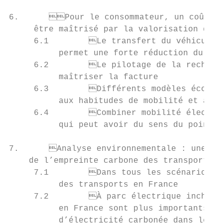
6.	Pour le consommateur, un coût de la mobilité électrique qui peut

     être maîtrisé par la valorisation de l
     6.1	Le transfert du véhicule thermique vers le véhicule électrique

          permet une forte réduction du coû
     6.2	Le pilotage de la recharge offre des opportunités supplémentaires pour

          maîtriser la facture             
     6.3	Différents modèles économiques pour la recharge réversible, conditionnés

          aux habitudes de mobilité et au c
     6.4	Combiner mobilité électrique et autoconsommation : une opération

          qui peut avoir du sens du point d
7.	Analyse environnementale : une réduction significative

    de l’empreinte carbone des transports  
     7.1	Dans tous les scénarios, une forte réduction des émissions du secteur

          des transports en France         
     7.2	À parc électrique inchangé, les effets baissiers sur les émissions des transports

          en France sont plus importants qu
          d’électricité carbonée dans les p