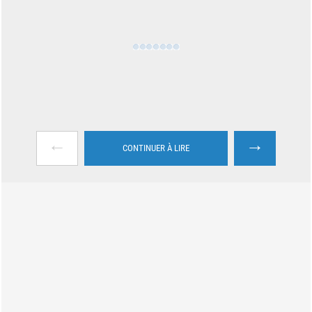
←
→
CONTINUER À LIRE