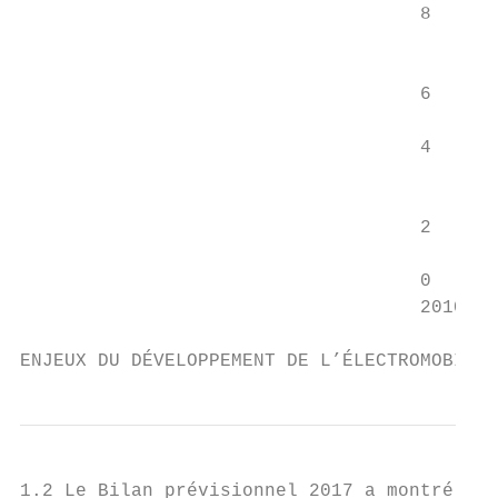
                                    8      
                                           
                                           
                                    6      
                                           
                                    4      
                                           
                                           
                                    2      
                                           
                                    0

                                    2010   
ENJEUX DU DÉVELOPPEMENT DE L’ÉLECTROMOBILIT
1.2 Le Bilan prévisionnel 2017 a montré
