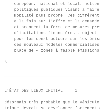
    européen, national et local, mettent en
    politiques publiques visant à faire éme
    mobilité plus propre. Ces différents ou
    à la fois sur l’offre et la demande de 
    et prennent la forme de mesures prescri
    d’incitations financières : objectifs c
    pour les constructeurs sur les émission
    des nouveaux modèles commercialisés, mi
    place de « zones à faible émissions » (
6
L’ÉTAT DES LIEUX INITIAL     1

désormais très probable que le véhicule éle
trique devrait se développer fortement au  