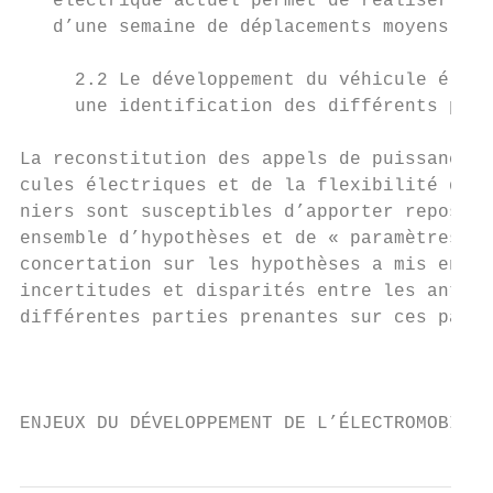
   électrique actuel permet de réaliser l’é
   d’une semaine de déplacements moyens.   
     2.2 Le développement du véhicule élect
     une identification des différents para
La reconstitution des appels de puissance d
cules électriques et de la flexibilité que 
niers sont susceptibles d’apporter repose s
ensemble d’hypothèses et de « paramètres cl
concertation sur les hypothèses a mis en lu
incertitudes et disparités entre les antici
différentes parties prenantes sur ces para
                                           
                                           
ENJEUX DU DÉVELOPPEMENT DE L’ÉLECTROMOBILIT