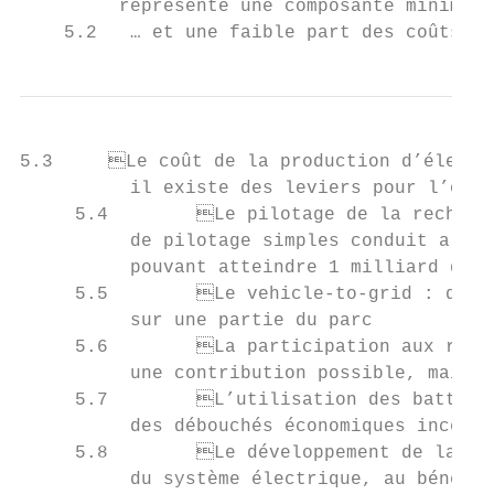
         représente une composante minime d
    5.2   … et une faible part des coûts to
5.3	Le coût de la production d’électricité est variable selon les scénarios :

          il existe des leviers pour l’opti
     5.4	Le pilotage de la recharge : le déploiement généralisé de dispositifs

          de pilotage simples conduit a des
          pouvant atteindre 1 milliard d’eu
     5.5	Le vehicle-to-grid : des gains supplémentaires, pour un déploiement

          sur une partie du parc           
     5.6	La participation aux réserves pour l’équilibrage du système électrique :

          une contribution possible, mais u
     5.7	L’utilisation des batteries de seconde vie comme solution de stockage :

          des débouchés économiques incerta
     5.8	Le développement de la mobilité électrique permet un meilleur équilibre

          du système électrique, au bénéfic