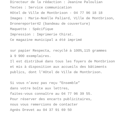
Directeur de la rédaction : Jeanine Paloulian

Textes : Service communication                     
Hôtel de Ville de Montbrison - 04 77 96 18 18      
Images : Marie-Noëlle Paliard, Ville de Montbrison,
Dronereporter42 (bandeau de couverture)            
Maquette : Spécifique                              
Impression : Imprimerie Chirat.                    
Ce magazine municipal a été imprimé

                                                   
sur papier Respecta, recyclé à 100%,115 grammes

à 9 900 exemplaires.                               
Il est distribué dans tous les foyers de Montbrison
et mis à disposition aux accueils des bâtiments    
publics, dont l’Hôtel de Ville de Montbrison.

                                                   
Si vous n’avez pas reçu “Ensemble”

dans votre boîte aux lettres,                      
faites-vous connaître au 04 77 96 39 55.           
Pour réserver des encarts publicitaires,

nous vous remercions de contacter                  
Agnès Drevet au 04 37 91 69 50
