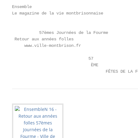
Ensemble

Le magazine de la vie montbrisonnaise              
                                                   
           57èmes Journées de la Fourme

 Retour aux années folles

     www.ville-montbrison.fr

                                                   
                               57

                                ÈME

                                      FÊTES DE LA F