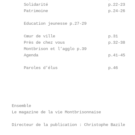
     Solidarité                         p.22-23    
     Patrimoine                         p.24-26    
                                                   
     Education jeunesse p.27-29

                                                   
     Cœur de ville                      p.31       
     Près de chez vous                  p.32-38    
     Montbrison et l’agglo p.39                    
     Agenda                             p.41-45    
                                                   
     Paroles d’élus                     p.46

                                                   
                                                   
                                                   
                                                   
                                                   
Ensemble                                           
Le magazine de la vie Montbrisonnaise

                                                   
Directeur de la publication : Christophe Bazile

                                                   