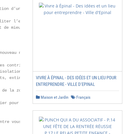
ion d’un nouveau Foyer de Jeunes

iter l’ensemble de ce site à Moingt

 de mieux mettre en avant cette

nouveau numéro l’ensemble

es contribuent au virage

isolation de nos bâtiments,

VIVRE À ÉPINAL - DES IDÉES ET UN LIEU POUR
ts, extinction de l’éclairage

ENTREPRENDRE - VILLE D'EPINAL
 de la zone 30 en centre-ville,

Maison et Jardin
Français
ier pour l’écriture du magazine

tre vous.
