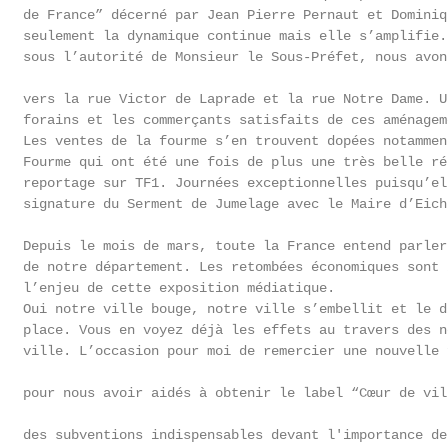
   de France” décerné par Jean Pierre Pernaut et Dominiq
   seulement la dynamique continue mais elle s’amplifie.
   sous l’autorité de Monsieur le Sous-Préfet, nous avon
   vers la rue Victor de Laprade et la rue Notre Dame. U
   forains et les commerçants satisfaits de ces aménageme
   Les ventes de la fourme s’en trouvent dopées notammen
   Fourme qui ont été une fois de plus une très belle ré
   reportage sur TF1. Journées exceptionnelles puisqu’el
   signature du Serment de Jumelage avec le Maire d’Eichs
   Depuis le mois de mars, toute la France entend parler
   de notre département. Les retombées économiques sont 
   l’enjeu de cette exposition médiatique.

   Oui notre ville bouge, notre ville s’embellit et le d
   place. Vous en voyez déjà les effets au travers des n
   ville. L’occasion pour moi de remercier une nouvelle 
   pour nous avoir aidés à obtenir le label “Cœur de vil
   des subventions indispensables devant l'importance des