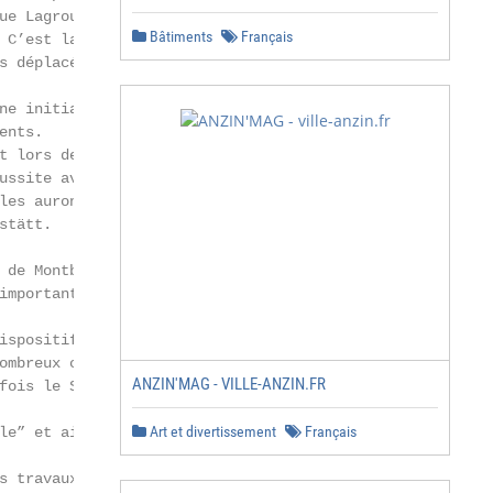
ue Lagrou Sempere. Non

Bâtiments
Français
 C’est la raison pour laquelle,

s déplacé et agrandi le marché

ne initiative partagée avec les

nts.

t lors des Journées de la

ussite avec la diffusion d’un

les auront été marquées par la

tätt.

 de Montbrison, du Forez et

importantes et c’est tout

ispositif Cœur de ville se met en

ombreux chantiers initiés dans la

ANZIN'MAG - VILLE-ANZIN.FR
fois le Sous-Préfet de Montbrison

Art et divertissement
Français
le” et ainsi nous permettre d’obtenir

 travaux:
