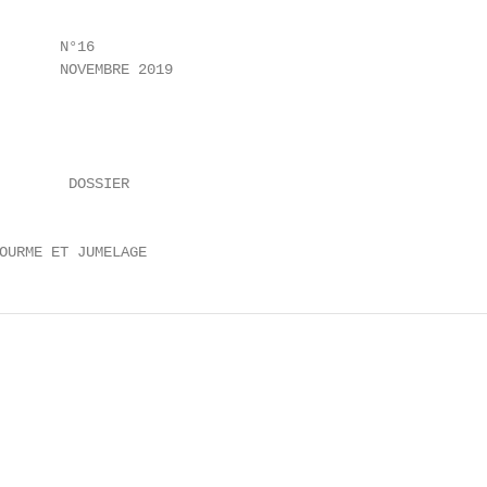
       N°16

       NOVEMBRE 2019

        DOSSIER

OURME ET JUMELAGE