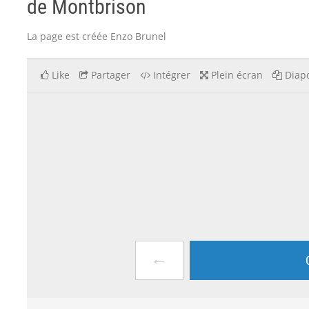
de Montbrison
La page est créée Enzo Brunel
Like
Partager
Intégrer
Plein écran
Diapo
←