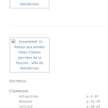
ÉDITORIAL

SOMMAIRE

     Actualités                         p.4-13

     Dossier                            p.15-19    
     Culture                            p.20-21    