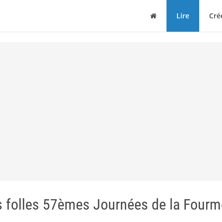
Maison
Lire
Cré
 folles 57èmes Journées de la Fourme 