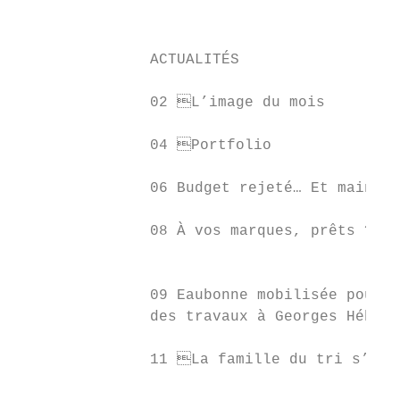
                                           
                                           
               ACTUALITÉS                  
                                           
               02 L’image du mois         
                                           
               04 Portfolio               
                                           
               06 Budget rejeté… Et mainten
                                           
               08 À vos marques, prêts ? Fo
                                           
                                           
               09 Eaubonne mobilisée pour l
               des travaux à Georges Hébert
                                           
               11 La famille du tri s’agra
                                           