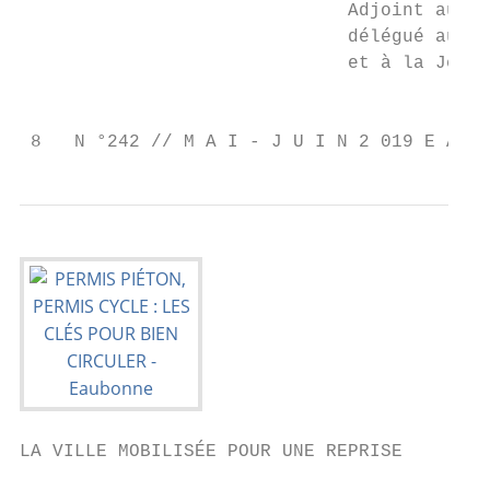
                              Adjoint au Ma
                              délégué aux S
                              et à la Jeune
                                           
 8   N °242 // M A I - J U I N 2 019 E A U 
LA VILLE MOBILISÉE POUR UNE REPRISE        
                                           