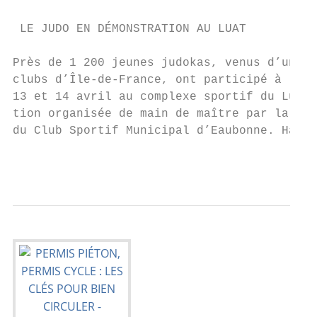
                                           
 LE JUDO EN DÉMONSTRATION AU LUAT

                                           
Près de 1 200 jeunes judokas, venus d’une q
clubs d’Île-de-France, ont participé à la C
13 et 14 avril au complexe sportif du Luat.
tion organisée de main de maître par la sec
du Club Sportif Municipal d’Eaubonne. Hajim
                                           