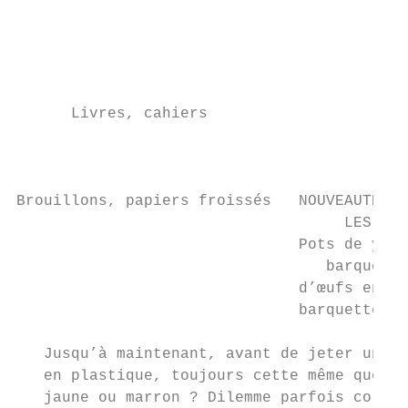
                                           
                                           
                                           
                                           
      Livres, cahiers                      
                                           
                                           
                                           
Brouillons, papiers froissés   NOUVEAUTÉ 20
                                    LES PET
                               Pots de yaou
                                  barquette
                               d’œufs en pl
                               barquettes d
                                           
   Jusqu’à maintenant, avant de jeter un em
   en plastique, toujours cette même questi
   jaune ou marron ? Dilemme parfois cornél