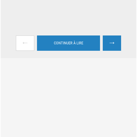
←
→
CONTINUER À LIRE