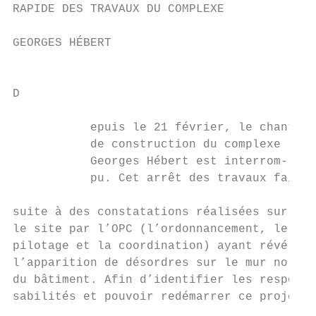
RAPIDE DES TRAVAUX DU COMPLEXE             
                                           
GEORGES HÉBERT                             
                                           
D

                                           
           epuis le 21 février, le chantier
           de construction du complexe     
           Georges Hébert est interrom-    
           pu. Cet arrêt des travaux fait

                                           
suite à des constatations réalisées sur    
le site par l’OPC (l’ordonnancement, le    
pilotage et la coordination) ayant révélé  
l’apparition de désordres sur le mur nord  
du bâtiment. Afin d’identifier les respon- 
sabilités et pouvoir redémarrer ce projet  
                                           