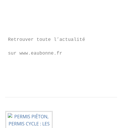
                                           
                                           
                                           
                                           
                                           
 Retrouver toute l’actualité               
                                           
 sur www.eaubonne.fr                       
                                           
                                           
                                           