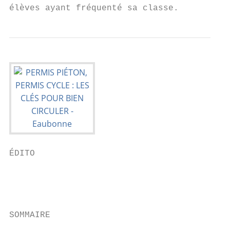
élèves ayant fréquenté sa classe.
ÉDITO

                                           
                                           
                                           
SOMMAIRE                                   
                                           