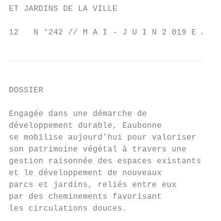
ET JARDINS DE LA VILLE

12   N °242 // M A I - J U I N 2 019 E A U 
DOSSIER

Engagée dans une démarche de

développement durable, Eaubonne

se mobilise aujourd’hui pour valoriser

son patrimoine végétal à travers une

gestion raisonnée des espaces existants

et le développement de nouveaux

parcs et jardins, reliés entre eux

par des cheminements favorisant

les circulations douces.
