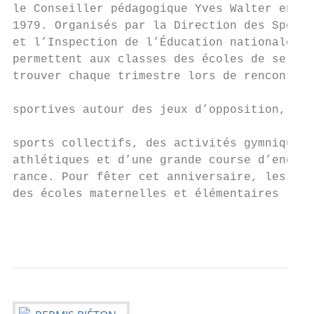
le Conseiller pédagogique Yves Walter en   
1979. Organisés par la Direction des Sports
et l’Inspection de l’Éducation nationale, i
permettent aux classes des écoles de se re-
trouver chaque trimestre lors de rencontres
                                           
sportives autour des jeux d’opposition, de 
                                           
sports collectifs, des activités gymniques 
athlétiques et d’une grande course d’endu- 
rance. Pour fêter cet anniversaire, les élè
des écoles maternelles et élémentaires     
                                           