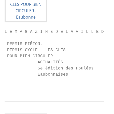
L E M A G A Z I N E D E L A V I L L E D ’ E
 PERMIS PIÉTON,

 PERMIS CYCLE : LES CLÉS

 POUR BIEN CIRCULER

             ACTUALITÉS                    
             5e édition des Foulées        
             Eaubonnaises                  
                                           