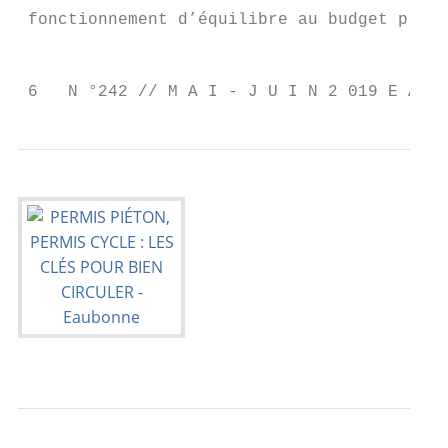
 fonctionnement d’équilibre au budget princ
                                           
 6   N °242 // M A I - J U I N 2 019 E A U 