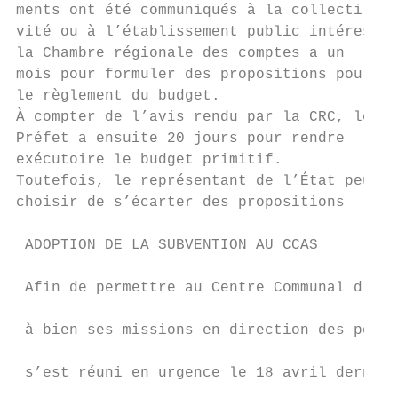
ments ont été communiqués à la collecti-   
vité ou à l’établissement public intéressé 
la Chambre régionale des comptes a un      
mois pour formuler des propositions pour   
le règlement du budget.                    
À compter de l’avis rendu par la CRC, le   
Préfet a ensuite 20 jours pour rendre      
exécutoire le budget primitif.             
Toutefois, le représentant de l’État peut  
choisir de s’écarter des propositions      
                                           
 ADOPTION DE LA SUBVENTION AU CCAS         
                                           
 Afin de permettre au Centre Communal d’Act
                                           
 à bien ses missions en direction des popul
                                           
 s’est réuni en urgence le 18 avril dernier
                                           