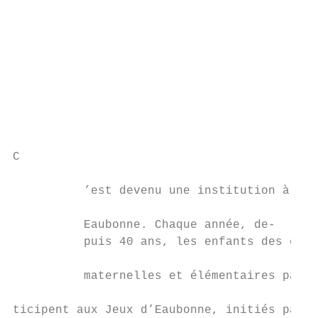
                                           
                                           
                                           
                                           
                                           
                                           
                                           
C

                                           
          ’est devenu une institution à    
                                           
          Eaubonne. Chaque année, de-      
          puis 40 ans, les enfants des écol
                                           
          maternelles et élémentaires par- 
                                           
ticipent aux Jeux d’Eaubonne, initiés par  