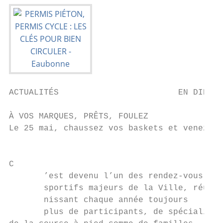
ACTUALITÉS                        EN DIRECT

À VOS MARQUES, PRÊTS, FOULEZ

Le 25 mai, chaussez vos baskets et venez vo
                                           
C

       ’est devenu l’un des rendez-vous    
       sportifs majeurs de la Ville, réu-  
       nissant chaque année toujours       
       plus de participants, de spécialiste