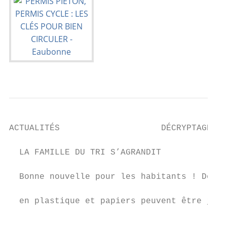
ACTUALITÉS                    DÉCRYPTAGE

  LA FAMILLE DU TRI S’AGRANDIT             
                                           
  Bonne nouvelle pour les habitants ! Depui
                                           
  en plastique et papiers peuvent être jeté
                                           
                                           