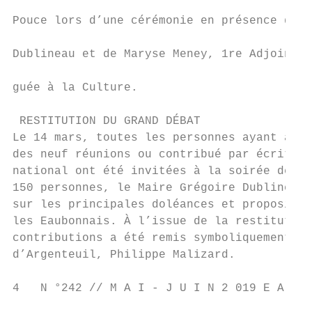
                                           
Pouce lors d’une cérémonie en présence du M
                                           
Dublineau et de Maryse Meney, 1re Adjointe 
                                           
guée à la Culture.

 RESTITUTION DU GRAND DÉBAT

Le 14 mars, toutes les personnes ayant assi
des neuf réunions ou contribué par écrit au
national ont été invitées à la soirée de re
150 personnes, le Maire Grégoire Dublineau 
sur les principales doléances et propositio
les Eaubonnais. À l’issue de la restitution
contributions a été remis symboliquement au
d’Argenteuil, Philippe Malizard.           
4   N °242 // M A I - J U I N 2 019 E A U B