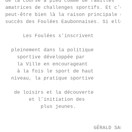
de la course à pied comme de familles      
amatrices de challenges sportifs. Et c’est 
peut-être bien là la raison principale du  
succès des Foulées Eaubonnaises. Si elle   
                                           
      Les Foulées s’inscrivent             
                                           
  pleinement dans la politique             
    sportive développée par                
    la Ville en encourageant               
    à la fois le sport de haut             
  niveau, la pratique sportive             
                                           
   de loisirs et la découverte             
        et l’initiation des                
            plus jeunes.                   
                                           
                                           
                              GÉRALD SARIZA