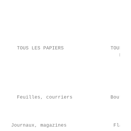
                                           
                                           
                                           
                                           
                                           
                                           
    TOUS LES PAPIERS                TOUS LE
                                       EN P
                                           
                                           
                                           
                                           
                                           
    Feuilles, courriers             Bouteil
                                           
                                           
                                           
  Journaux, magazines                Flacon