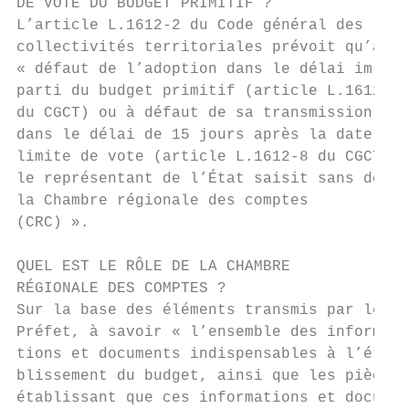
DE VOTE DU BUDGET PRIMITIF ?

L’article L.1612-2 du Code général des

collectivités territoriales prévoit qu’à   
« défaut de l’adoption dans le délai im-   
parti du budget primitif (article L.1612-2 
du CGCT) ou à défaut de sa transmission    
dans le délai de 15 jours après la date    
limite de vote (article L.1612-8 du CGCT), 
le représentant de l’État saisit sans délai
la Chambre régionale des comptes           
(CRC) ».                                   
                                           
QUEL EST LE RÔLE DE LA CHAMBRE             
RÉGIONALE DES COMPTES ?                    
Sur la base des éléments transmis par le   
Préfet, à savoir « l’ensemble des informa- 
tions et documents indispensables à l’éta- 
blissement du budget, ainsi que les pièces 
établissant que ces informations et docu-  