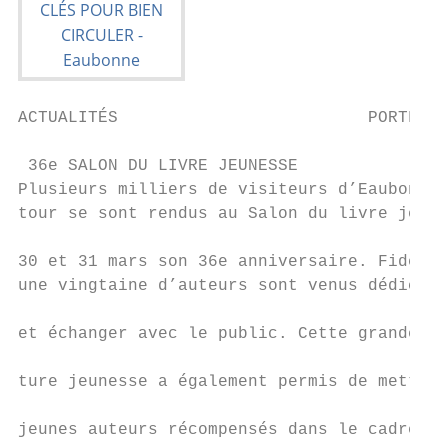
ACTUALITÉS                         PORTFOLI
 36e SALON DU LIVRE JEUNESSE

Plusieurs milliers de visiteurs d’Eaubonne 
tour se sont rendus au Salon du livre jeune
                                           
30 et 31 mars son 36e anniversaire. Fidèles
une vingtaine d’auteurs sont venus dédicace
                                           
et échanger avec le public. Cette grande fê
                                           
ture jeunesse a également permis de mettre 
                                           
jeunes auteurs récompensés dans le cadre du