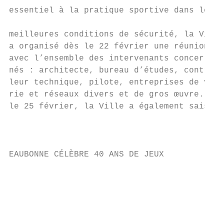
essentiel à la pratique sportive dans les  
                                           
meilleures conditions de sécurité, la Ville
a organisé dès le 22 février une réunion   
avec l’ensemble des intervenants concer-   
nés : architecte, bureau d’études, contrô- 
leur technique, pilote, entreprises de voi-
rie et réseaux divers et de gros œuvre. Dès
le 25 février, la Ville a également saisi l
                                           
                                           
EAUBONNE CÉLÈBRE 40 ANS DE JEUX            
                                           
                                           
                                           
                                           
                                           