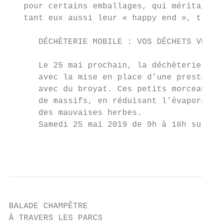
   pour certains emballages, qui méritaient
   tant eux aussi leur « happy end », trans
                                           
      DÉCHÈTERIE MOBILE : VOS DÉCHETS VERTS
                                           
      Le 25 mai prochain, la déchèterie mob
      avec la mise en place d’une prestatio
      avec du broyat. Ces petits morceaux d
      de massifs, en réduisant l’évaporatio
      des mauvaises herbes.

      Samedi 25 mai 2019 de 9h à 18h sur le
                                           
BALADE CHAMPÊTRE

À TRAVERS LES PARCS
