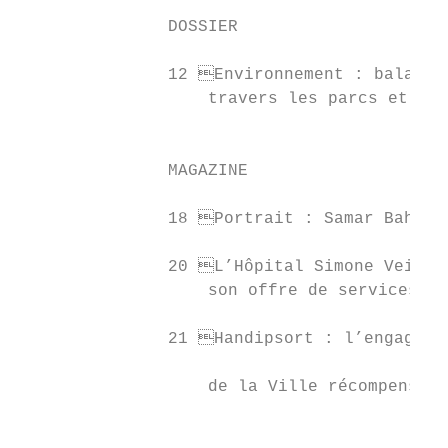
                                           
               DOSSIER                     
                                           
               12 Environnement : balade c
                   travers les parcs et jar
                                           
                                           
               MAGAZINE                    
                                           
               18 Portrait : Samar Bahri  
                                           
               20 L’Hôpital Simone Veil re
                   son offre de services   
                                           
               21 Handipsort : l’engagemen
                                           
                   de la Ville récompensé

                                           
                                           