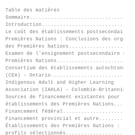
Table des matières

Sommaire...................................
Introduction...............................
Le coût des établissements postsecondaires 
Premières Nations : Conclusions des organis
des Premières Nations......................
Examen de l’ensignement postsecondaire des 
Premières Nations..........................
Consortium des établissements autochtones  
(CEA) – Ontario............................
Indigenous Adult and Higher Learning       
Association (IAHLA) – Colombie-Britannique.
Sources de financement existantes pour les 
établissements des Premières Nations.......
Financement fédéral........................
Financement provincial et autre............
Établissements des Premières Nations :     
profils sélectionnés.......................