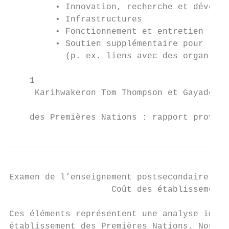
         • Innovation, recherche et dévelop
         • Infrastructures

         • Fonctionnement et entretien

         • Soutien supplémentaire pour les 
           (p. ex. liens avec des organisme
    1

     Karihwakeron Tom Thompson et Gayado:we
                                           
    des Premières Nations : rapport proviso
Examen de l’enseignement postsecondaire des
                    Coût des établissements

Ces éléments représentent une analyse impor
établissement des Premières Nations. Nous r