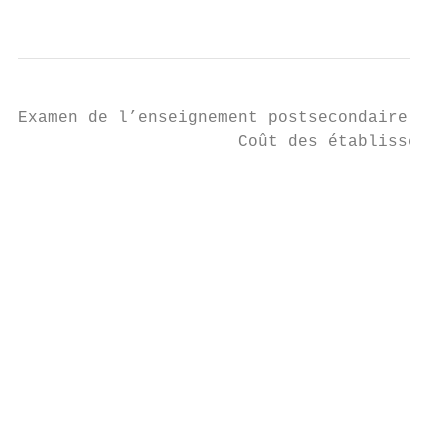
                                           
Examen de l’enseignement postsecondaire des
                      Coût des établissemen
                                           
                                           
                                           
                                           
                                           
                                           
                                           
                                           
                                           