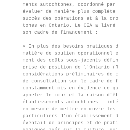
      ments autochtones, coordonné par le C
      évaluer de manière plus complète les 
      succès des opérations et à la croissa
      tones en Ontario. Le CEA a livré la m
      son cadre de financement :

      « En plus des besoins pratiques décri
      matière de soutien opérationnel et de
      ment des coûts sous-jacents définis d
      prise de position de l’Ontario (Roadm
      considérations préliminaires de ce pr
      de consultation sur le cadre de finan
      constamment mis en évidence ce que l’
      appeler le cœur et la raison d’être d
      établissements autochtones : intégrer
      en mesure de mettre en œuvre les obje
      particuliers d’un établissement dans 
      éventail de principes et de pratiques