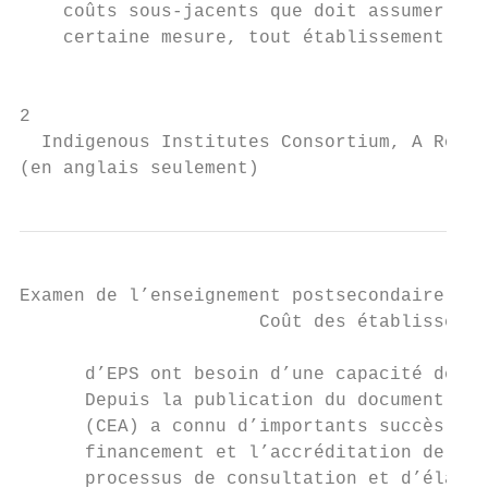
    coûts sous-jacents que doit assumer un 
    certaine mesure, tout établissement d’E
                                           
2

  Indigenous Institutes Consortium, A Roadm
(en anglais seulement)
Examen de l’enseignement postsecondaire des
                      Coût des établissemen
      d’EPS ont besoin d’une capacité de fi
      Depuis la publication du document Roa
      (CEA) a connu d’importants succès en 
      financement et l’accréditation de pro
      processus de consultation et d’élabor