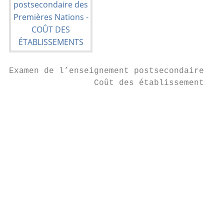
Examen de l’enseignement postsecondaire des
                 Coût des établissements

                                           
                                           
                                           
                                           
                                           
                                           
                                           
                                           
                                           
                                           