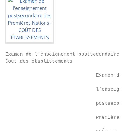
Examen de l’enseignement postsecondaire des
Coût des établissements

                               Examen de

                               l’enseigneme
                               postsecondai
                               Premières Na