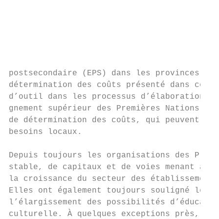
                                           
                                           
                                           
                                           
                                           
                                           
postsecondaire (EPS) dans les provinces can
détermination des coûts présenté dans ce ra
d’outil dans les processus d’élaboration de
gnement supérieur des Premières Nations, y 
de détermination des coûts, qui peuvent déf
besoins locaux.

Depuis toujours les organisations des Premi
stable, de capitaux et de voies menant à la
la croissance du secteur des établissements
Elles ont également toujours souligné le rô
l’élargissement des possibilités d’éducatio
culturelle. À quelques exceptions près, les