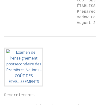
                               COÛT DES

                               ÉTABLISSEMEN
                               Prepared by:

                               Medow Consul
                               August 2018
Remerciements
