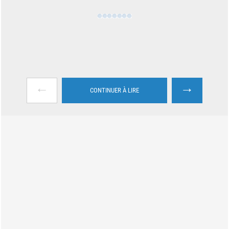
←
→
CONTINUER À LIRE