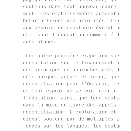
      gogiques axés sur la culture, qui doi
      soutenus dans tout nouveau cadre de f
      ment. Les établissements autochtones 
      Ontario fixent des priorités. Leur po
      aux besoins en constante évolution de
      utilisant l’éducation comme clé du su
      autochtones.

       Une autre première étape indispensab
      consultation sur le financement à ce 
      des principes et approches clés du fi
      rôle unique, actuel et futur, que jou
      réconciliation pour l’Ontario; les me
      et leur espoir de se voir offrir la p
      l’éducation, ainsi que leur soutien à
      dans la mise en œuvre des appels à l’
      réconciliation. L’exploration et l’ar
      gional soutenu par de multiples inter
      fondés sur les langues, les coutumes 