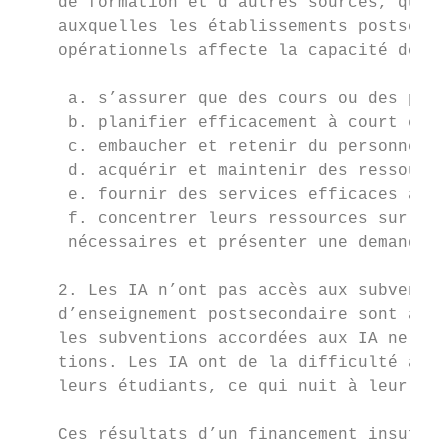
    de formation et d’autres sources, qui, 
    auxquelles les établissements postsecon
    opérationnels affecte la capacité des I
     a. s’assurer que des cours ou des prog
     b. planifier efficacement à court et à
     c. embaucher et retenir du personnel e
     d. acquérir et maintenir des ressource
     e. fournir des services efficaces aux 
     f. concentrer leurs ressources sur les
     nécessaires et présenter une demande d
    2. Les IA n’ont pas accès aux subventio
    d’enseignement postsecondaire sont admi
    les subventions accordées aux IA ne peu
    tions. Les IA ont de la difficulté à co
    leurs étudiants, ce qui nuit à leur cap
    Ces résultats d’un financement insuffis