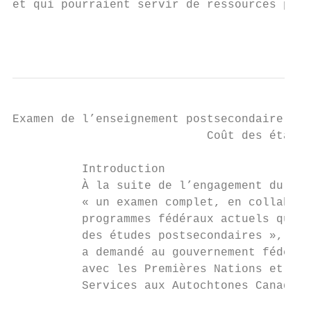
et qui pourraient servir de ressources pour
                                           
Examen de l’enseignement postsecondaire des
                            Coût des établi
          Introduction

          À la suite de l’engagement du gou
          « un examen complet, en collabora
          programmes fédéraux actuels qui s
          des études postsecondaires », la 
          a demandé au gouvernement fédéral
          avec les Premières Nations et men
          Services aux Autochtones Canada e