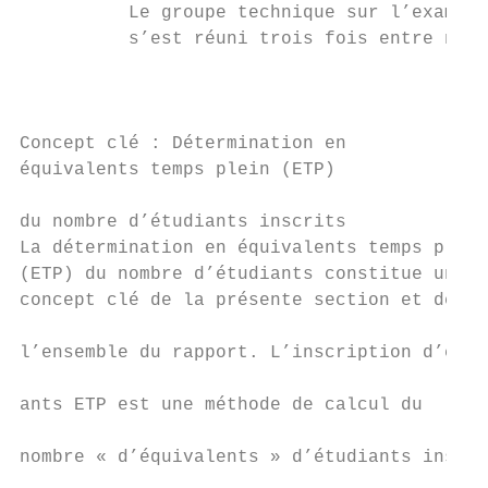
          Le groupe technique sur l’examen 
          s’est réuni trois fois entre nove
                                           
                                           
                                           
Concept clé : Détermination en             
équivalents temps plein (ETP)              
                                           
du nombre d’étudiants inscrits             
La détermination en équivalents temps plein
(ETP) du nombre d’étudiants constitue un   
concept clé de la présente section et de

                                           
l’ensemble du rapport. L’inscription d’étud
                                           
ants ETP est une méthode de calcul du

                                           
nombre « d’équivalents » d’étudiants inscri
                                           