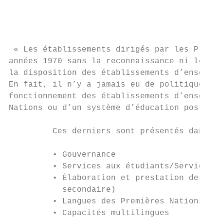
                                           
                                           
                                           
 « Les établissements dirigés par les Premi
années 1970 sans la reconnaissance ni le so
la disposition des établissements d’enseign
En fait, il n’y a jamais eu de politique fé
fonctionnement des établissements d’enseign
Nations ou d’un système d’éducation postsec
         Ces derniers sont présentés dans l
         • Gouvernance

         • Services aux étudiants/Services 
         • Élaboration et prestation des pr
           secondaire)

         • Langues des Premières Nations

         • Capacités multilingues
