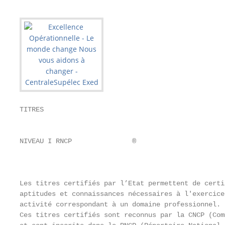
TITRES

                                                   
                                                   
NIVEAU I RNCP               ®

                                                   
                                                   
Les titres certifiés par l’Etat permettent de certi
aptitudes et connaissances nécessaires à l'exercice
activité correspondant à un domaine professionnel.

Ces titres certifiés sont reconnus par la CNCP (Com