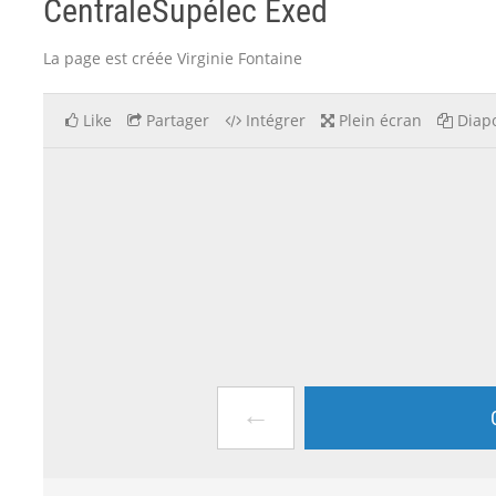
CentraleSupélec Exed
La page est créée Virginie Fontaine
Like
Partager
Intégrer
Plein écran
Diapo
←