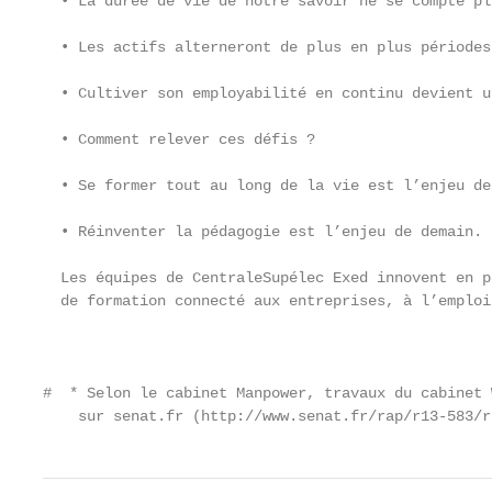
  • La durée de vie de notre savoir ne se compte pl
  • Les actifs alterneront de plus en plus périodes
  • Cultiver son employabilité en continu devient u
  • Comment relever ces défis ?

  • Se former tout au long de la vie est l’enjeu de 
  • Réinventer la pédagogie est l’enjeu de demain.

  Les équipes de CentraleSupélec Exed innovent en p
  de formation connecté aux entreprises, à l’emploi
                                                   
#  * Selon le cabinet Manpower, travaux du cabinet 
    sur senat.fr (http://www.senat.fr/rap/r13-583/r