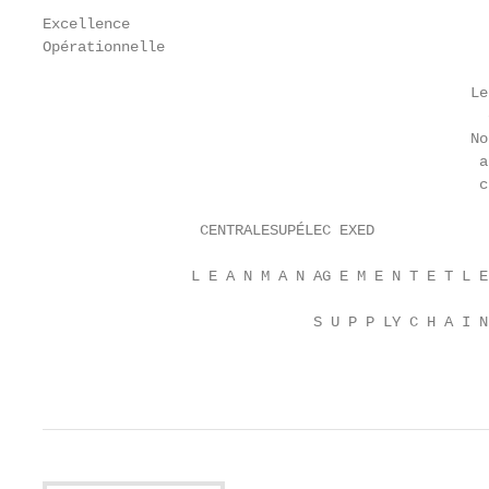
Excellence

Opérationnelle

                                                 Le 
                                                   c
                                                 Nou
                                                  ai
                                                  ch
                  CENTRALESUPÉLEC EXED             
                 L E A N M A N AG E M E N T E T L E
                               S U P P LY C H A I N
                                                   