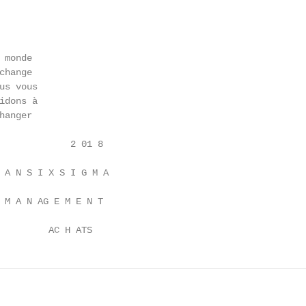
monde

hange

s vous

dons à

anger

             2 01 8

 A N S I X S I G M A

 M A N AG E M E N T

         AC H ATS