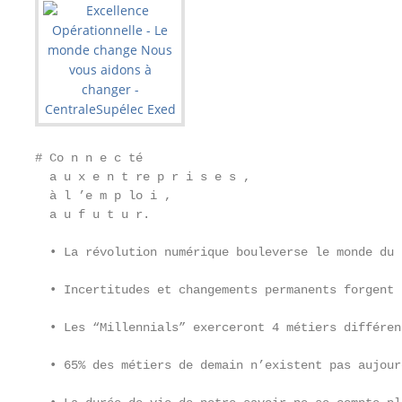
# Co n n e c té

  a u x e n t re p r i s e s ,

  à l ’e m p lo i ,

  a u f u t u r.

  • La révolution numérique bouleverse le monde du 
  • Incertitudes et changements permanents forgent 
  • Les “Millennials” exerceront 4 métiers différen
  • 65% des métiers de demain n’existent pas aujourd