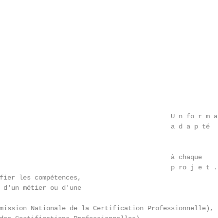
                                            U n fo r m a 
                                            a d a p té

                                            à chaque

                                            p ro j e t .

fier les compétences,

 d'un métier ou d'une

mission Nationale de la Certification Professionnelle),
