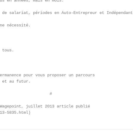
us en années, mais en mois.

 de salariat, périodes en Auto-Entrepreur et Indépendant.
ne nécessité.

tous.

ermanence pour vous proposer un parcours

 et au futur.

                     #

Wagepoint, juillet 2013 article publié

13-5835.html)