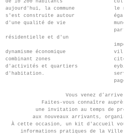
de 10 200 habitants                 culture
aujourd'hui, la commune             le nive
s'est construite autour             égaleme
d'une qualité de vie                mune à 
                                    partici
résidentielle et d'un

                                    importa
dynamisme économique                ville, 
combinant zones                     citoyen
d'activités et quartiers            eybinoi
d'habitation.                       service
                                    pages d
                    Vous venez d’arriver à 
            Faites-vous connaître auprès de
          une invitation au temps de présen
         aux nouveaux arrivants, organisé c
  À cette occasion, un kit d'accueil vous s
     informations pratiques de la Ville et 