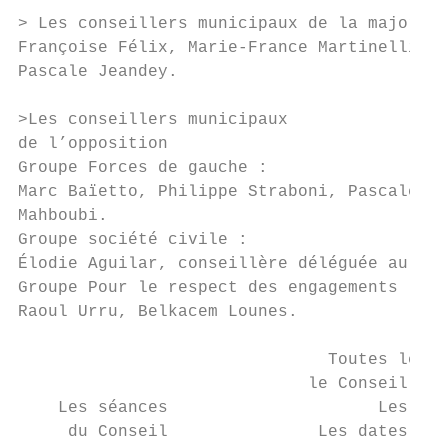
> Les conseillers municipaux de la majorité

Françoise Félix, Marie-France Martinelli, P
Pascale Jeandey.

>Les conseillers municipaux

de l’opposition

Groupe Forces de gauche :

Marc Baïetto, Philippe Straboni, Pascale Ve
Mahboubi.

Groupe société civile :

Élodie Aguilar, conseillère déléguée au bud
Groupe Pour le respect des engagements :

Raoul Urru, Belkacem Lounes.

                               Toutes les s
                             le Conseil mun
    Les séances                     Les séa
     du Conseil               Les dates et 