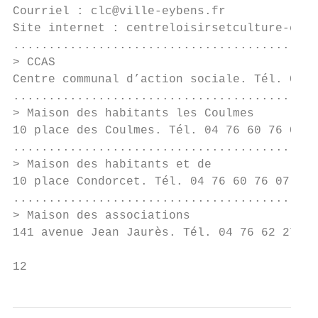
Courriel : clc@ville-eybens.fr

Site internet : centreloisirsetculture-eybe
...........................................
> CCAS

Centre communal d’action sociale. Tél. 04 7
...........................................
> Maison des habitants les Coulmes

10 place des Coulmes. Tél. 04 76 60 76 07.

...........................................
> Maison des habitants et de               
10 place Condorcet. Tél. 04 76 60 76 07.

...........................................
> Maison des associations

141 avenue Jean Jaurès. Tél. 04 76 62 27 74
12