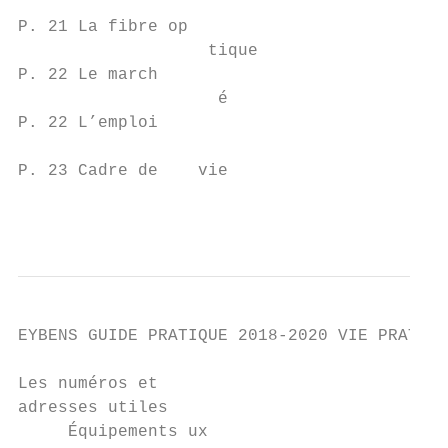
P. 21 La fibre op

                   tique

P. 22 Le march

                    é

P. 22 L’emploi

P. 23 Cadre de    vie

                                           
EYBENS GUIDE PRATIQUE 2018-2020 VIE PRATIQU
Les numéros et

adresses utiles

     Équipements ux
