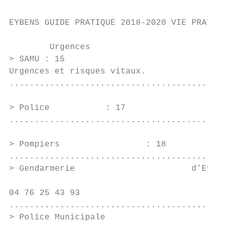
EYBENS GUIDE PRATIQUE 2018-2020 VIE PRATIQU
        Urgences

> SAMU : 15                                
Urgences et risques vitaux.                
...........................................
                                           
> Police           : 17                    
...........................................
> Pompiers                 : 18            
...........................................
> Gendarmerie                       d’Eyben
04 76 25 43 93                             
...........................................
> Police Municipale                        