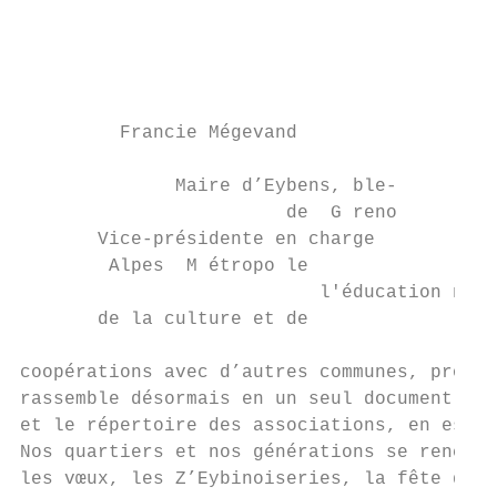
                                           
                                           
                                           
                                           
                                           
         Francie Mégevand                  
                                           
              Maire d’Eybens, ble-

                        de  G reno         
       Vice-présidente en charge

        Alpes  M étropo le                m
                           l'éducation nair
       de la culture et de

                                           
coopérations avec d’autres communes, proche
rassemble désormais en un seul document les
et le répertoire des associations, en est u
Nos quartiers et nos générations se rencont
les vœux, les Z’Eybinoiseries, la fête de l