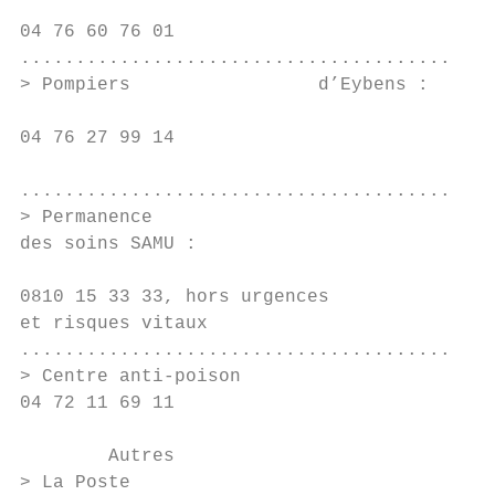
04 76 60 76 01                             
...........................................
> Pompiers                 d’Eybens :      
04 76 27 99 14                             
                                           
...........................................
> Permanence                               
des soins SAMU :                           
0810 15 33 33, hors urgences               
et risques vitaux                          
...........................................
> Centre anti-poison                       
04 72 11 69 11

        Autres

> La Poste                                 