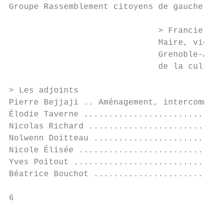
Groupe Rassemblement citoyens de gauche et 
                              > Francie Még
                              Maire, vice-p
                              Grenoble-Alpe
                              de la culture
> Les adjoints

Pierre Bejjaji .. Aménagement, intercommuna
Élodie Taverne ............................
Nicolas Richard ...........................
Nolwenn Doitteau ..........................
Nicole Élisée .............................
Yves Poitout ..............................
Béatrice Bouchot ..........................
6