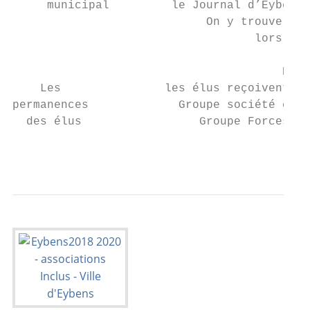
     municipal         le Journal d’Eybens 
                            On y trouve aus
                                   lors des
                                       Élus
    Les               les élus reçoivent su
permanences             Groupe société civi
  des élus                 Groupe Forces de
                                           