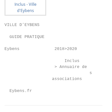
VILLE D’EYBENS

  GUIDE PRATIQUE

Eybens              2018>2020

                        Inclus

                    > Annuaire de

                                  s

                   associations

  Eybens.fr