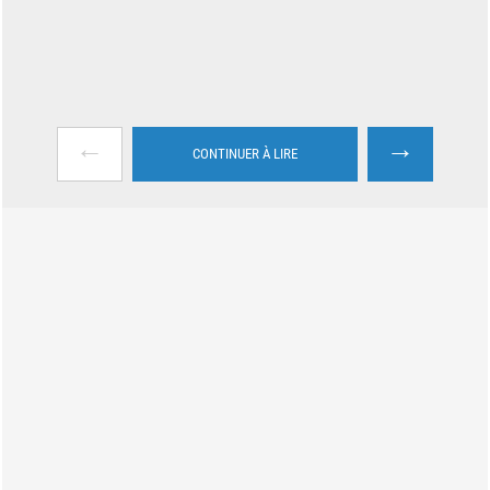
←
→
CONTINUER À LIRE