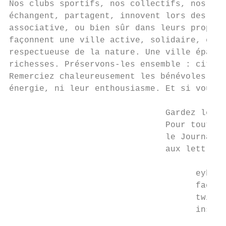
Nos clubs sportifs, nos collectifs, nos ass
échangent, partagent, innovent lors des con
associative, ou bien sûr dans leurs propres
façonnent une ville active, solidaire, équi
respectueuse de la nature. Une ville épanou
richesses. Préservons-les ensemble : citoye
Remerciez chaleureusement les bénévoles qui
énergie, ni leur enthousiasme. Et si vous l
                               Gardez le co
                               Pour tout sa
                               le Journal d
                               aux lettres 
                                     eybens
                                     facebo
                                     twitte
                                     instag