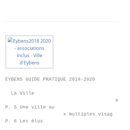
                                           
EYBENS GUIDE PRATIQUE 2018-2020

  La Ville

                                      es

P. 5 Une ville au

                    x multiples visag

P. 6 Les élus
