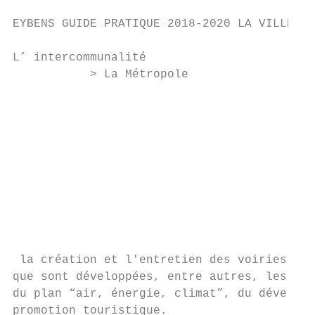
EYBENS GUIDE PRATIQUE 2018-2020 LA VILLE

L’ intercommunalité

           > La Métropole

                                           
                                           
                                           
                                           
                                           
                                           
                                           
                                           
                                           
 la création et l'entretien des voiries... 
que sont développées, entre autres, les pol
du plan “air, énergie, climat”, du développ
promotion touristique.
