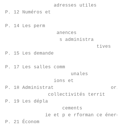
                 adresses utiles

P. 12 Numéros et

P. 14 Les perm

                  anences

                   s administra

                                tives

P. 15 Les demande

P. 17 Les salles comm

                       unales

                 ions et

P. 18 Administrat                    oriale
               collectivités territ

P. 19 Les dépla

                    cements

              ie et p e rforman ce énergéti
P. 21 Économ
