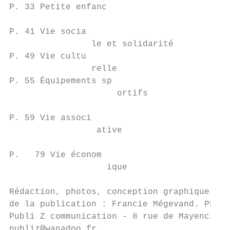
P. 33 Petite enfanc

P. 41 Vie socia

                le et solidarité

P. 49 Vie cultu

                relle

P. 55 Équipements sp

                     ortifs

P. 59 Vie associ

                 ative

P.   79 Vie économ

                   ique

Rédaction, photos, conception graphique : s
de la publication : Francie Mégevand. Photo
Publi Z communication - 8 rue de Mayencin, 
publiz@wanadoo.fr
