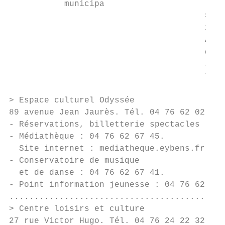
           municipa

                                       > Ma
                                       2 av
                                       Accu
                                       de 8
                                       Jeud
                                       Tél.
> Espace culturel Odyssée

89 avenue Jean Jaurès. Tél. 04 76 62 02 14.

- Réservations, billetterie spectacles : 04
- Médiathèque : 04 76 62 67 45.

  Site internet : mediatheque.eybens.fr

- Conservatoire de musique

  et de danse : 04 76 62 67 41.

- Point information jeunesse : 04 76 62 34 
...........................................
> Centre loisirs et culture

27 rue Victor Hugo. Tél. 04 76 24 22 32.
