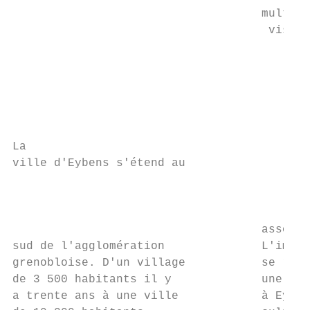
                                    multipl
                                     visage
                                           
                                           
                                           
                                           
                                           
La

ville d'Eybens s'étend au

                                           
                                           
                                           
                                    associa
sud de l'agglomération              L'impli
grenobloise. D'un village           se révè
de 3 500 habitants il y             une cen
a trente ans à une ville            à Eyben