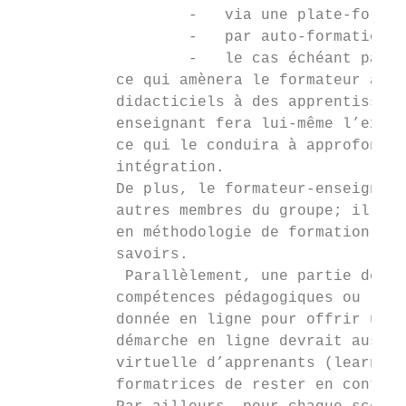
                   -   via une plate-forme 
                   -   par auto-formation,

                   -   le cas échéant par d
           ce qui amènera le formateur à co
           didacticiels à des apprentissage
           enseignant fera lui-même l’expér
           ce qui le conduira à approfondir
           intégration.

           De plus, le formateur-enseignant
           autres membres du groupe; il met
           en méthodologie de formation d’a
           savoirs.

            Parallèlement, une partie de la
           compétences pédagogiques ou les 
           donnée en ligne pour offrir une 
           démarche en ligne devrait aussi 
           virtuelle d’apprenants (learning
           formatrices de rester en contact