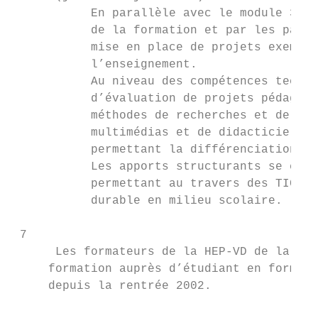
           En parallèle avec le module 3, d
           de la formation et par les parti
           mise en place de projets exempla
           l’enseignement.

           Au niveau des compétences techni
           d’évaluation de projets pédagogi
           méthodes de recherches et de sél
           multimédias et de didacticiels p
           permettant la différenciation av
           Les apports structurants se cent
           permettant au travers des TIC de
           durable en milieu scolaire.

 7

      Les formateurs de la HEP-VD de la pre
     formation auprès d’étudiant en formati
     depuis la rentrée 2002.