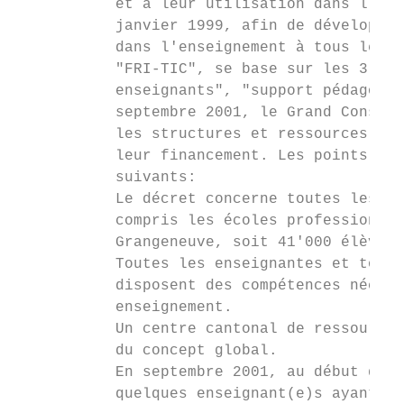
           et à leur utilisation dans l’ens
           janvier 1999, afin de développer
           dans l'enseignement à tous les d
           "FRI-TIC", se base sur les 3 pil
           enseignants", "support pédagogiq
           septembre 2001, le Grand Conseil
           les structures et ressources néc
           leur financement. Les points les
           suivants:

           Le décret concerne toutes les éc
           compris les écoles professionnel
           Grangeneuve, soit 41'000 élèves 
           Toutes les enseignantes et tous 
           disposent des compétences nécess
           enseignement.

           Un centre cantonal de ressources
           du concept global.

           En septembre 2001, au début du p
           quelques enseignant(e)s ayant su