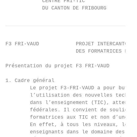
            CENTRE FRI-TIC

            DU CANTON DE FRIBOURG
F3 FRI-VAUD            PROJET INTERCANTONAL
                       DES FORMATRICES ET D
Présentation du projet F3 FRI-VAUD

1. Cadre général

        Le projet F3-FRI-VAUD a pour but de
        l’utilisation des nouvelles technol
        dans l’enseignement (TIC), attentes
        fédérales. Il convient de souligner
        formatrices aux TIC et non d’une fo
        En effet, à tous les niveaux, le ma
        enseignants dans le domaine des TIC