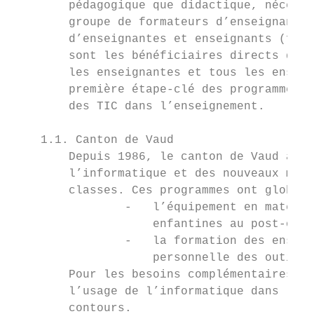
        pédagogique que didactique, nécessi
        groupe de formateurs d’enseignantes
        d’enseignantes et enseignants (form
        sont les bénéficiaires directs de l
        les enseignantes et tous les enseig
        première étape-clé des programmes d
        des TIC dans l’enseignement.

    1.1. Canton de Vaud

        Depuis 1986, le canton de Vaud a dé
        l’informatique et des nouveaux médi
        classes. Ces programmes ont globale
                -   l’équipement en matérie
                    enfantines au post-obli
                -   la formation des enseig
                    personnelle des outils 
        Pour les besoins complémentaires, l
        l’usage de l’informatique dans la s
        contours.
