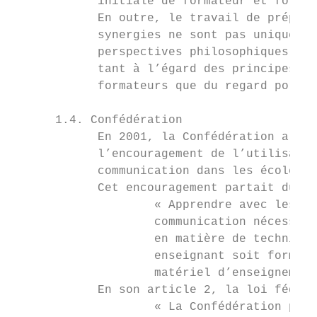
            initiale de formateur et format
            En outre, le travail de prépara
            synergies ne sont pas uniquemen
            perspectives philosophiques com
            tant à l’égard des principes de
            formateurs que du regard porté 
      1.4. Confédération

            En 2001, la Confédération a sou
            l’encouragement de l’utilisatio
            communication dans les écoles.2

            Cet encouragement partait du co
                    « Apprendre avec les no
                    communication nécessite
                    en matière de technique
                    enseignant soit formé à
                    matériel d’enseignement
            En son article 2, la loi fédéra
                    « La Confédération peut