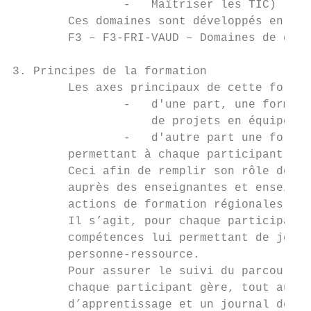
                -   Maîtriser les TIC)

        Ces domaines sont développés en dét
        F3 – F3-FRI-VAUD – Domaines de comp
3. Principes de la formation

        Les axes principaux de cette format
                -   d'une part, une formati
                    de projets en équipe et
                -   d'autre part une format
        permettant à chaque participant d'a
        Ceci afin de remplir son rôle de pe
        auprès des enseignantes et enseigna
        actions de formation régionales ou 
        Il s’agit, pour chaque participant,
        compétences lui permettant de jouer
        personne-ressource.

        Pour assurer le suivi du parcours i
        chaque participant gère, tout au lo
        d’apprentissage et un journal de bo