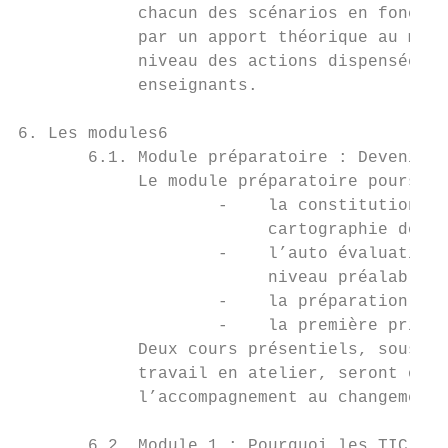
            chacun des scénarios en fonctio
            par un apport théorique au modu
            niveau des actions dispensées à
            enseignants.

6. Les modules6

       6.1. Module préparatoire : Devenir f
            Le module préparatoire poursuit
                    -    la constitution du
                         cartographie des c
                    -    l’auto évaluation 
                         niveau préalable ;

                    -    la préparation du 
                    -    la première prise 
            Deux cours présentiels, sous la
            travail en atelier, seront orga
            l’accompagnement au changement 
       6.2. Module 1 : Pourquoi les TIC à l