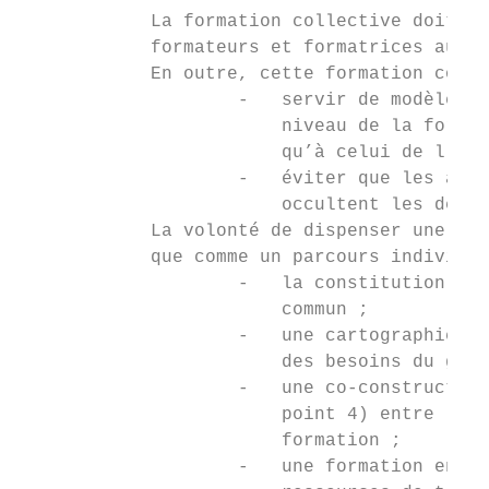
            La formation collective doit au
            formateurs et formatrices au bé
            En outre, cette formation colla
                    -   servir de modèle co
                        niveau de la format
                        qu’à celui de l’ens
                    -   éviter que les aspe
                        occultent les démar
            La volonté de dispenser une for
            que comme un parcours individua
                    -   la constitution d’u
                        commun ;

                    -   une cartographie de
                        des besoins du grou
                    -   une co-construction
                        point 4) entre le g
                        formation ;

                    -   une formation entre