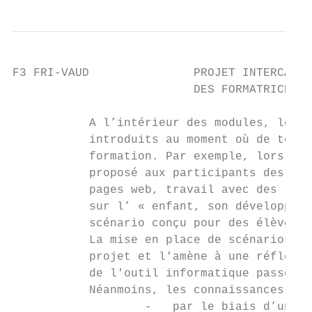
F3 FRI-VAUD               PROJET INTERCANTO
                          DES FORMATRICES E
           A l’intérieur des modules, les a
           introduits au moment où de telle
           formation. Par exemple, lors de 
           proposé aux participants des out
           pages web, travail avec des logi
           sur l’ « enfant, son développeme
           scénario conçu pour des élèves.

           La mise en place de scénarios pé
           projet et l'amène à une réflexio
           de l'outil informatique passe ai
           Néanmoins, les connaissances de 
                   -   par le biais d’une f