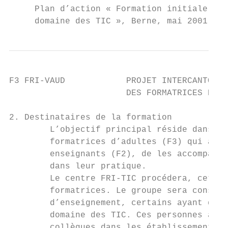
     Plan d’action « Formation initiale et 
     domaine des TIC », Berne, mai 2001, p.
F3 FRI-VAUD            PROJET INTERCANTONAL
                       DES FORMATRICES ET D
2. Destinataires de la formation

        L’objectif principal réside dans la
        formatrices d’adultes (F3) qui aura
        enseignants (F2), de les accompagne
        dans leur pratique.

        Le centre FRI-TIC procédera, cet au
        formatrices. Le groupe sera constit
        d’enseignement, certains ayant déjà
        domaine des TIC. Ces personnes assu
        collègues dans les établissements s