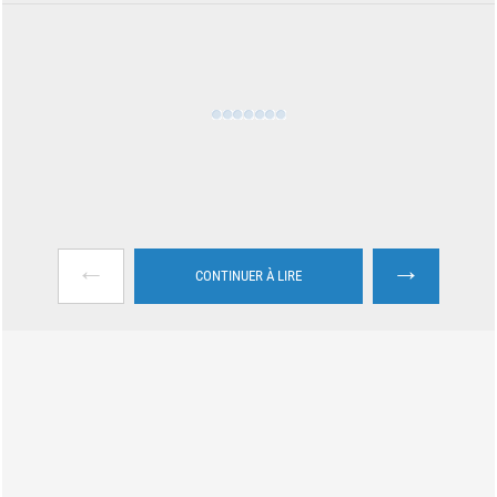
←
→
CONTINUER À LIRE