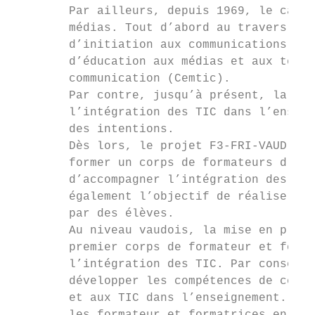
        Par ailleurs, depuis 1969, le canto
        médias. Tout d’abord au travers du 
        d’initiation aux communications de 
        d’éducation aux médias et aux techn
        communication (Cemtic).

        Par contre, jusqu’à présent, la for
        l’intégration des TIC dans l’enseig
        des intentions.

        Dès lors, le projet F3-FRI-VAUD s’i
        former un corps de formateurs d’ens
        d’accompagner l’intégration des TIC
        également l’objectif de réaliser de
        par des élèves.

        Au niveau vaudois, la mise en place
        premier corps de formateur et forma
        l’intégration des TIC. Par conséque
        développer les compétences de ces f
        et aux TIC dans l’enseignement. Enf