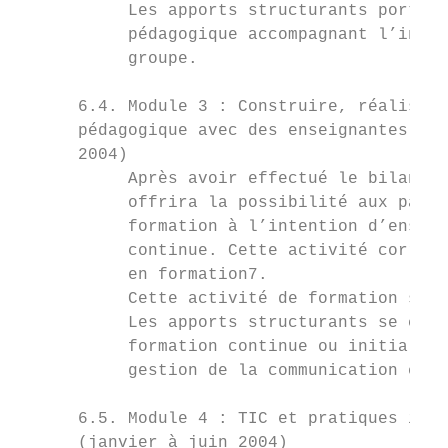
           Les apports structurants portero
           pédagogique accompagnant l’intég
           groupe.

      6.4. Module 3 : Construire, réaliser,
      pédagogique avec des enseignantes et 
      2004)

           Après avoir effectué le bilan de
           offrira la possibilité aux parti
           formation à l’intention d’enseig
           continue. Cette activité corresp
           en formation7.

           Cette activité de formation sera
           Les apports structurants se cent
           formation continue ou initiale, 
           gestion de la communication en t
      6.5. Module 4 : TIC et pratiques inno
      (janvier à juin 2004)
