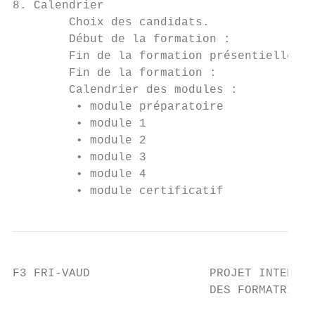
8. Calendrier

        Choix des candidats.               
        Début de la formation :            
        Fin de la formation présentielle : 
        Fin de la formation :              
        Calendrier des modules :

         • module préparatoire             
         • module 1

         • module 2                        
         • module 3

         • module 4                        
         • module certificatif            
F3 FRI-VAUD                 PROJET INTERCAN
                            DES FORMATRICES