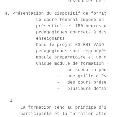
                        ressources de tous 
4. Présentation du dispositif de formation

            Le cadre fédéral impose un déco
            présentiels et 150 heures de sc
            pédagogiques concrets à destina
            enseignants.

            Dans le projet F3-FRI-VAUD , le
            pédagogiques sont regroupés au 
            module préparatoire et un modul
            Chaque module de formation asso
                    -   un scénario pédagog
                    -   une grille d’évalua
                    -   des cours présentie
                    -   plusieurs domaines 
  4

      La formation tend au principe d’isomo
      participants et la formation attendue