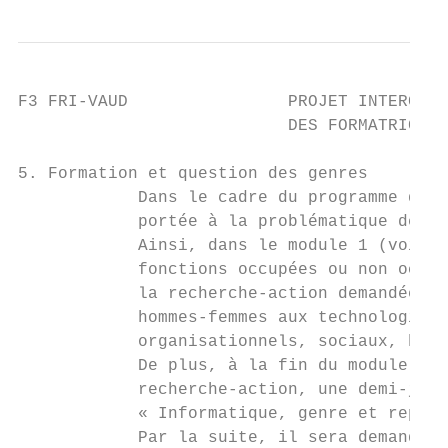
F3 FRI-VAUD                PROJET INTERCANT
                           DES FORMATRICES 
5. Formation et question des genres

            Dans le cadre du programme de f
            portée à la problématique des g
            Ainsi, dans le module 1 (voir s
            fonctions occupées ou non occup
            la recherche-action demandée in
            hommes-femmes aux technologies 
            organisationnels, sociaux, hist
            De plus, à la fin du module 1 e
            recherche-action, une demi-jour
            « Informatique, genre et représ
            Par la suite, il sera demandé a