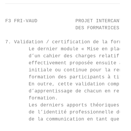
F3 FRI-VAUD             PROJET INTERCANTONA
                        DES FORMATRICES ET 
7. Validation / certification de la formati
        Le dernier module « Mise en place d
        d’un cahier des charges relatif à l
        effectivement proposée ensuite à de
        initiale ou continue pour la rentré
        formation des participants à titre 
        En outre, cette validation comprend
        d’apprentissage de chacun en relati
        formation.

        Les derniers apports théoriques se 
        de l’identité professionnelle du fo
        de la communication en tant que for