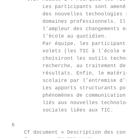
            Les participants sont amenés à 
            des nouvelles technologies non 
            domaines professionnels. Il s’a
            l’ampleur des changements en co
            l’école au quotidien.

            Par équipe, les participants ré
            volets (les TIC à l’école et le
            choisiront les outils technolog
            recherche, au traitement des do
            résultats. Enfin, le matériel d
            scolaire par l’entremise d’un s
            Les apports structurants porter
            phénomènes de communication méd
            liés aux nouvelles technologies
            sociales liées aux TIC.

  6

      Cf document « Description des contenu