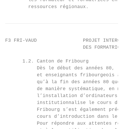
        les formateur et formatrices en TIC
        ressources régionaux.
F3 FRI-VAUD                PROJET INTERCANT
                           DES FORMATRICES 
      1.2. Canton de Fribourg

           Dès le début des années 80, le s
           et enseignants fribourgeois a pr
           qu’à la fin des années 80 que le
           de manière systématique, en maté
           l’installation d’ordinateurs dan
           institutionnalise le cours d’ini
           Fribourg s’est également préoccu
           cours d’introduction dans le dom
           Pour répondre aux attentes relat