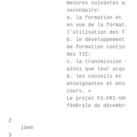
                    mesures suivantes appli
                    secondaire:

                    a. la formation et la f
                    en vue de la formation 
                    l’utilisation des TIC;

                    b. le développement et 
                    de formation continue d
                    des TIC;

                    c. la transmission de m
                    ainsi que leur acquisit
                    d. les conseils et l’as
                    enseignantes et enseign
                    cours. »

                    Le projet F3-FRI-VAUD s
                    fédérale de décembre 20
 2

     idem

 3
