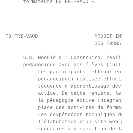
      formateurs F3 FRI-VAUD ».
F3 FRI-VAUD                   PROJET INTERC
                              DES FORMATRIC
      6.3. Module 2 : Construire, réaliser,
      pédagogique avec des élèves (juillet 
           Les participants mettront en œuv
           pédagogique) réalisée effectivem
           séquence d’apprentissage devra s
           active. De cette manière, les pa
           la pédagogie active intégrant le
           place des activités de formation
           Les compétences techniques des p
           l’élaboration d’un site web péda
           scénarios à disposition de la co