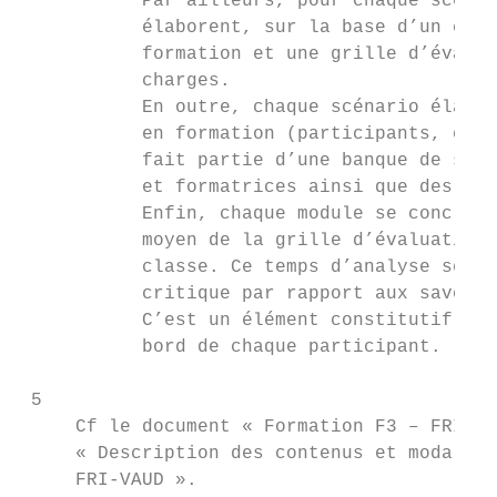
           Par ailleurs, pour chaque scénar
           élaborent, sur la base d’un cane
           formation et une grille d’évalua
           charges.

           En outre, chaque scénario élabor
           en formation (participants, ense
           fait partie d’une banque de scén
           et formatrices ainsi que des ens
           Enfin, chaque module se conclut 
           moyen de la grille d’évaluation 
           classe. Ce temps d’analyse se do
           critique par rapport aux savoir-
           C’est un élément constitutif du 
           bord de chaque participant.

 5

     Cf le document « Formation F3 – FRIVAU
     « Description des contenus et modalité
     FRI-VAUD ».