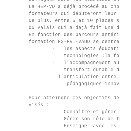
        La HEP-VD a déjà procédé au choix e
        formateurs qui débuteront leur form
        De plus, entre 5 et 10 places seron
        du Valais qui a déjà fait une deman
        En fonction des parcours antérieurs
        formation F3-FRI-VAUD se centrera s
                -   les aspects éducatifs, 
                    technologies ;la format
                -   l’accompagnement aux ch
                    transfert durable dans 
                - l’articulation entre nouv
                     pédagogiques innovante
        Pour atteindre ces objectifs de for
        visés :

                -   Connaître et gérer les 
                -   Gérer son rôle de forma
                -   Enseigner avec les TIC;
