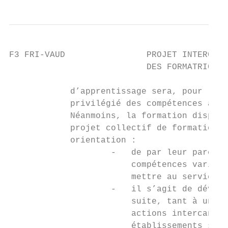
F3 FRI-VAUD                PROJET INTERCANT
                           DES FORMATRICES 
            d’apprentissage sera, pour les 
            privilégié des compétences atte
            Néanmoins, la formation dispens
            projet collectif de formation. 
            orientation :

                    -   de par leur parcour
                        compétences variées
                        mettre au service d
                    -   il s’agit de dévelo
                        suite, tant à un ni
                        actions intercanton
                        établissements scol