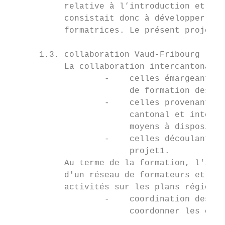
           relative à l’introduction et à l
           consistait donc à développer un 
           formatrices. Le présent projet e
      1.3. collaboration Vaud-Fribourg

           La collaboration intercantonale 
                   -    celles émargeant à 
                        de formation des ma
                   -    celles provenant de
                        cantonal et interca
                        moyens à dispositio
                   -    celles découlant de
                        projet1.

           Au terme de la formation, l'inte
           d'un réseau de formateurs et for
           activités sur les plans régionau
                   -    coordination des di
                        coordonner les cour