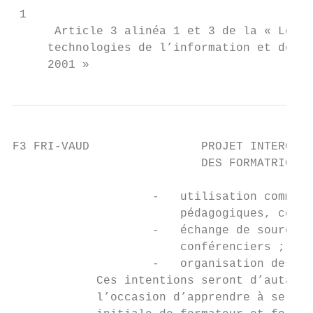
 1

      Article 3 alinéa 1 et 3 de la « Loi f
     technologies de l’information et de la
     2001 »
F3 FRI-VAUD                PROJET INTERCANT
                           DES FORMATRICES 
                    -   utilisation commune
                        pédagogiques, conce
                    -   échange de sources,
                        conférenciers ;

                    -   organisation des pr
            Ces intentions seront d’autant 
            l’occasion d’apprendre à se con