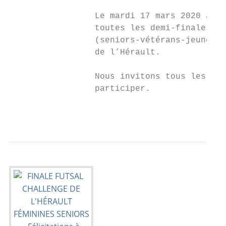
                 Le mardi 17 mars 2020 à 19
                 toutes les demi-finales de
                 (seniors-vétérans-jeunes-f
                 de l’Hérault.

                 Nous invitons tous les clu
                 participer.

                                           