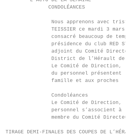
        L’ACTU DE LA SEMAINE

              CONDOLÉANCES

               Nous apprenons avec tristess
               TEISSIER ce mardi 3 mars. Mo
               consacré beaucoup de temps a
               présidence du club RED STAR 
               adjoint du Comité Directeur,
               District de l’Hérault de Foo
               Le Comité de Direction, les 
               du personnel présentent leur
               famille et aux proches

               Condoléances

               Le Comité de Direction, les 
               personnel s’associent à la p
               membre du Comité Directeur, 
TIRAGE DEMI-FINALES DES COUPES DE L’HÉRAULT
