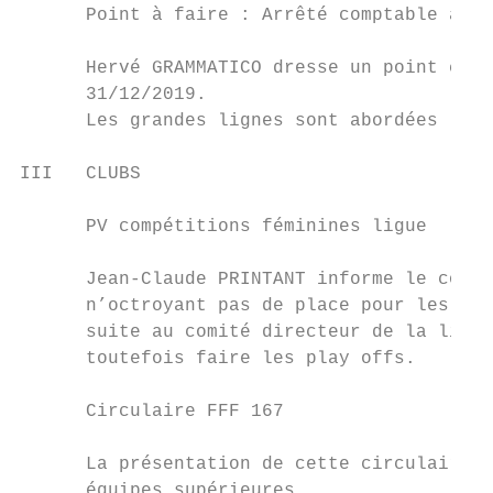
      Point à faire : Arrêté comptable au 3
      Hervé GRAMMATICO dresse un point comp
      31/12/2019.

      Les grandes lignes sont abordées : dé
III   CLUBS

      PV compétitions féminines ligue

      Jean-Claude PRINTANT informe le comit
      n’octroyant pas de place pour les pla
      suite au comité directeur de la ligue
      toutefois faire les play offs.

      Circulaire FFF 167

      La présentation de cette circulaire r
      équipes supérieures.
