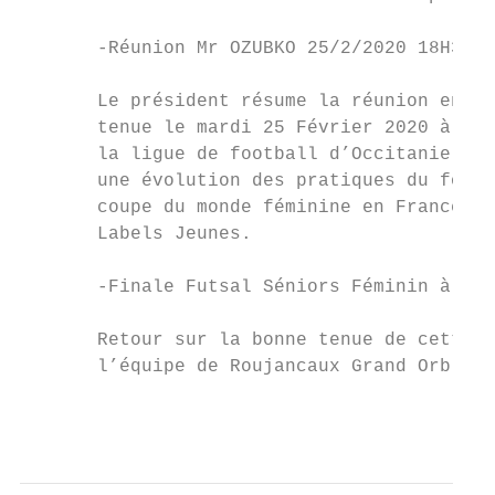
       -Réunion Mr OZUBKO 25/2/2020 18H30 (
       Le président résume la réunion en pr
       tenue le mardi 25 Février 2020 à la 
       la ligue de football d’Occitanie, en
       une évolution des pratiques du footb
       coupe du monde féminine en France d’
       Labels Jeunes.

       -Finale Futsal Séniors Féminin à Agd
       Retour sur la bonne tenue de cette f
       l’équipe de Roujancaux Grand Orb qui
                                           