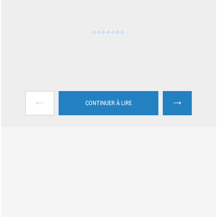
←
→
CONTINUER À LIRE