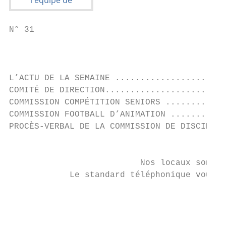
N° 31

                                           
                                           
L’ACTU DE LA SEMAINE ......................
COMITÉ DE DIRECTION........................
COMMISSION COMPÉTITION SENIORS ............
COMMISSION FOOTBALL D’ANIMATION ...........
PROCÈS-VERBAL DE LA COMMISSION DE DISCIPLIN
                                           
                          Nos locaux sont o
            Le standard téléphonique vous a
                                           
                                           
                                           
                                           