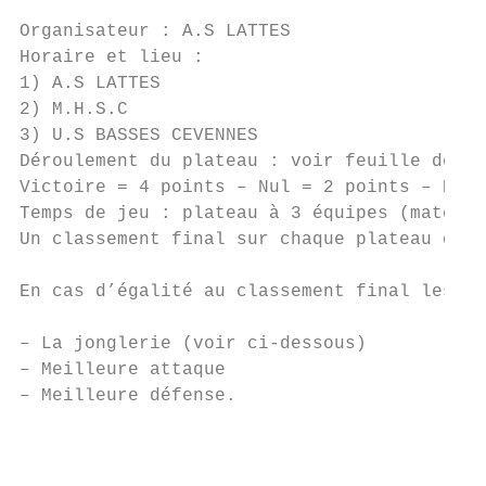
Organisateur : A.S LATTES

Horaire et lieu :

1) A.S LATTES

2) M.H.S.C

3) U.S BASSES CEVENNES

Déroulement du plateau : voir feuille de ma
Victoire = 4 points – Nul = 2 points – Défa
Temps de jeu : plateau à 3 équipes (match d
Un classement final sur chaque plateau déte
En cas d’égalité au classement final les éq
– La jonglerie (voir ci-dessous)

– Meilleure attaque

– Meilleure défense.

                                           