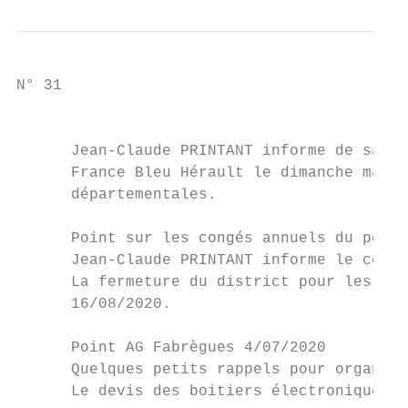
N° 31

                                           
      Jean-Claude PRINTANT informe de sa pa
      France Bleu Hérault le dimanche matin
      départementales.

      Point sur les congés annuels du perso
      Jean-Claude PRINTANT informe le comit
      La fermeture du district pour les Con
      16/08/2020.

      Point AG Fabrègues 4/07/2020

      Quelques petits rappels pour organisa
      Le devis des boitiers électroniques e