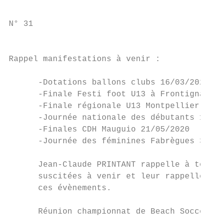
N° 31

                                           
Rappel manifestations à venir :

      -Dotations ballons clubs 16/03/2020 (
      -Finale Festi foot U13 à Frontignan 2
      -Finale régionale U13 Montpellier 2 e
      -Journée nationale des débutants 16/0
      -Finales CDH Mauguio 21/05/2020

      -Journée des féminines Fabrègues 31/0
      Jean-Claude PRINTANT rappelle à tous 
      suscitées à venir et leur rappelle l’
      ces évènements.

      Réunion championnat de Beach Soccer 2