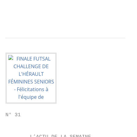
                                           
                                           
N° 31

                                           