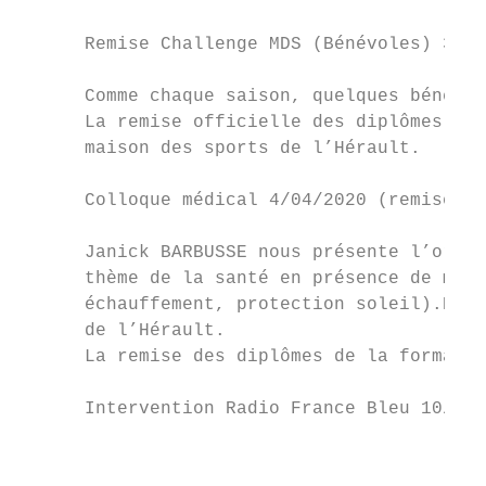
      Remise Challenge MDS (Bénévoles) 30/0
      Comme chaque saison, quelques bénévol
      La remise officielle des diplômes pou
      maison des sports de l’Hérault.

      Colloque médical 4/04/2020 (remise di
      Janick BARBUSSE nous présente l’organ
      thème de la santé en présence de méde
      échauffement, protection soleil).Elle
      de l’Hérault.

      La remise des diplômes de la formatio
      Intervention Radio France Bleu 10/05/
                                           