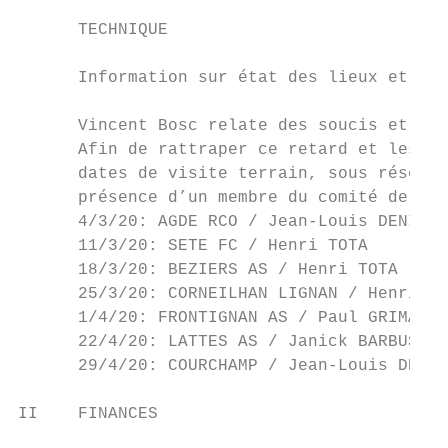
      TECHNIQUE

      Information sur état des lieux et éva
      Vincent Bosc relate des soucis et ret
      Afin de rattraper ce retard et les ré
      dates de visite terrain, sous réserve
      présence d’un membre du comité de dir
      4/3/20: AGDE RCO / Jean-Louis DENIZOT

      11/3/20: SETE FC / Henri TOTA

      18/3/20: BEZIERS AS / Henri TOTA

      25/3/20: CORNEILHAN LIGNAN / Henri TO
      1/4/20: FRONTIGNAN AS / Paul GRIMAUD

      22/4/20: LATTES AS / Janick BARBUSSE

      29/4/20: COURCHAMP / Jean-Louis DENIZ
II    FINANCES
