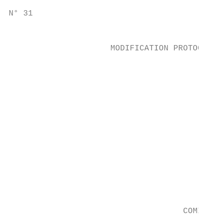
N° 31

                                           
                     MODIFICATION PROTOCOLE
                                           
                                           
                                           
                                           
                                           
                                           
                                           
                                           
                                           
                                           
                                           
                                    COMITÉ 