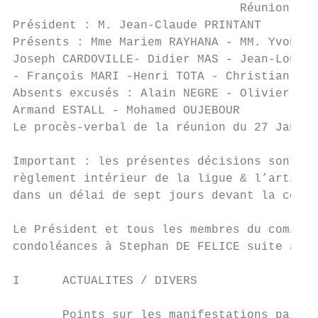
                                Réunion du 
Président : M. Jean-Claude PRINTANT

Présents : Mme Mariem RAYHANA - MM. Yvon AR
Joseph CARDOVILLE- Didier MAS - Jean-Louis 
- François MARI -Henri TOTA - Christian VID
Absents excusés : Alain NEGRE - Olivier SIM
Armand ESTALL - Mohamed OUJEBOUR

Le procès-verbal de la réunion du 27 Janvie
Important : les présentes décisions sont su
règlement intérieur de la ligue & l’article
dans un délai de sept jours devant la commi
Le Président et tous les membres du comité 
condoléances à Stephan DE FELICE suite au d
I      ACTUALITES / DIVERS

       Points sur les manifestations passée