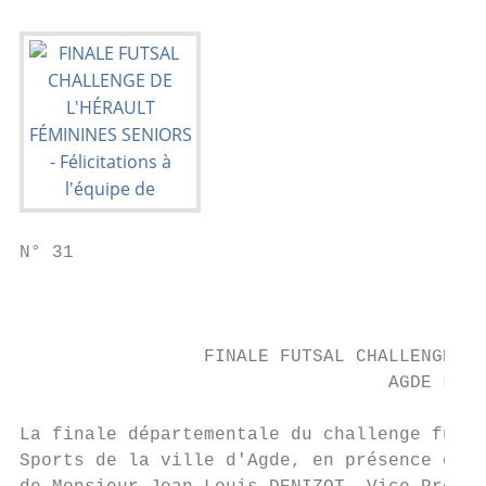
N° 31

                                           
                                           
                 FINALE FUTSAL CHALLENGE DE
                                  AGDE Le 1
La finale départementale du challenge futsa
Sports de la ville d'Agde, en présence de M