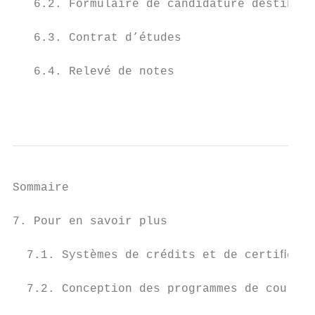
   6.2. Formulaire de candidature destiné a
   6.3. Contrat d’études                   
   6.4. Relevé de notes                    
                                           
Sommaire

7. Pour en savoir plus                     
  7.1. Systèmes de crédits et de certiﬁcati
  7.2. Conception des programmes de cours  