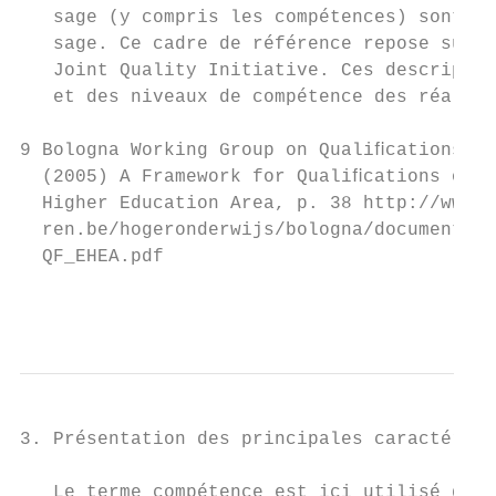
   sage (y compris les compétences) sont co
   sage. Ce cadre de référence repose sur l
   Joint Quality Initiative. Ces descripteu
   et des niveaux de compétence des réalisa
9 Bologna Working Group on Qualiﬁcations Fr
  (2005) A Framework for Qualiﬁcations of t
  Higher Education Area, p. 38 http://www.o
  ren.be/hogeronderwijs/bologna/documents/0
  QF_EHEA.pdf

                                           
3. Présentation des principales caractérist
   Le terme compétence est ici utilisé dans