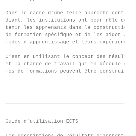
                                           
Dans le cadre d’une telle approche centrée 
diant, les institutions ont pour rôle de fa
tenir les apprenants dans la construction d
de formation spéciﬁque et de les aider à ex
modes d’apprentissage et leurs expériences 
                                           
C’est en utilisant le concept des résultats
et la charge de travail qui en découle que 
mes de formations peuvent être construits e
                                           
Guide d’utilisation ECTS
