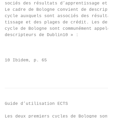
sociés des résultats d’apprentissage et des
Le cadre de Bologne convient de descripteur
cycle auxquels sont associés des résultats 
tissage et des plages de crédit. Les descri
cycle de Bologne sont communément appelés l
descripteurs de Dublin10 » :

                                           
                                           
                                           
10 Ibidem, p. 65                           
                                           
Guide d’utilisation ECTS

Les deux premiers cycles de Bologne sont as