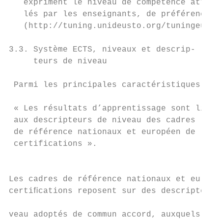
   expriment le niveau de compétence attein
   lés par les enseignants, de préférence s
   (http://tuning.unideusto.org/tuningeu ou
3.3. Système ECTS, niveaux et descrip-     
     teurs de niveau                       
                                           
 Parmi les principales caractéristiques :

                                           
 « Les résultats d’apprentissage sont liés 
 aux descripteurs de niveau des cadres     
 de référence nationaux et européen de     
 certifications ».                         
                                           
                                           
Les cadres de référence nationaux et europé
certiﬁcations reposent sur des descripteurs
                                           
veau adoptés de commun accord, auxquels son