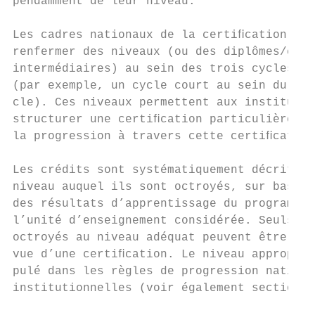
pendamment de leur niveau.                 
                                           
Les cadres nationaux de la certiﬁcation peu
renfermer des niveaux (ou des diplômes/cert
intermédiaires) au sein des trois cycles de
(par exemple, un cycle court au sein du pre
cle). Ces niveaux permettent aux institutio
structurer une certiﬁcation particulière et
la progression à travers cette certiﬁcation
                                           
Les crédits sont systématiquement décrits p
niveau auquel ils sont octroyés, sur base d
des résultats d’apprentissage du programme 
l’unité d’enseignement considérée. Seuls le
octroyés au niveau adéquat peuvent être cum
vue d’une certiﬁcation. Le niveau approprié
pulé dans les règles de progression nationa
institutionnelles (voir également section 4
                                           