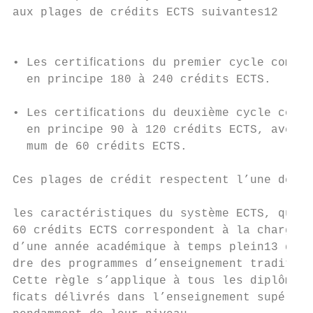
aux plages de crédits ECTS suivantes12 :

                                           
• Les certiﬁcations du premier cycle compre
  en principe 180 à 240 crédits ECTS.      
                                           
• Les certiﬁcations du deuxième cycle compr
  en principe 90 à 120 crédits ECTS, avec u
  mum de 60 crédits ECTS.

                                           
Ces plages de crédit respectent l’une des p
                                           
les caractéristiques du système ECTS, qui é
60 crédits ECTS correspondent à la charge d
d’une année académique à temps plein13 dans
dre des programmes d’enseignement tradition
Cette règle s’applique à tous les diplômes 
ﬁcats délivrés dans l’enseignement supérieu