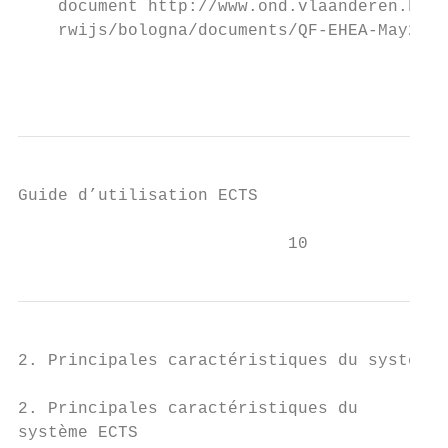
    document http://www.ond.vlaanderen.be/h
    rwijs/bologna/documents/QF-EHEA-May2005
                                           
Guide d’utilisation ECTS

                           10
2. Principales caractéristiques du système 
2. Principales caractéristiques du

système ECTS
