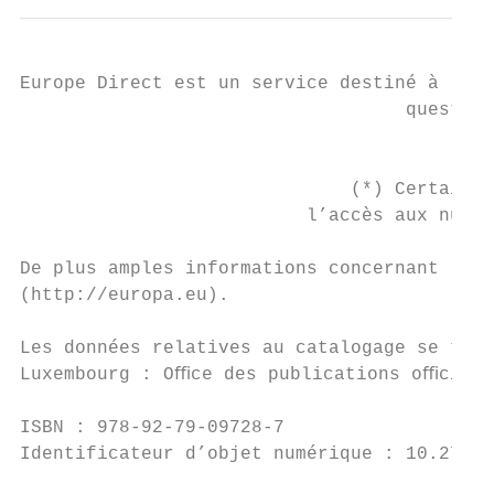
Europe Direct est un service destiné à répo
                                   question
                                         Nu
                              (*) Certains 
                          l’accès aux numér
De plus amples informations concernant l’Un
(http://europa.eu).

Les données relatives au catalogage se trou
Luxembourg : Oﬃce des publications oﬃcielle
ISBN : 978-92-79-09728-7

Identificateur d’objet numérique : 10.2766/