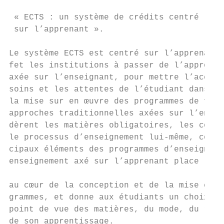
                                           
 « ECTS : un système de crédits centré

 sur l’apprenant ».                        
                                           
Le système ECTS est centré sur l’apprenant.
fet les institutions à passer de l’approche
axée sur l’enseignant, pour mettre l’accent
soins et les attentes de l’étudiant dans la
la mise sur en œuvre des programmes de form
approches traditionnelles axées sur l’ensei
dèrent les matières obligatoires, les conna
le processus d’enseignement lui-même, comme
cipaux éléments des programmes d’enseigneme
enseignement axé sur l’apprenant place l’ap
                                           
au cœur de la conception et de la mise en œ
grammes, et donne aux étudiants un choix pl
point de vue des matières, du mode, du ryth
de son apprentissage.                      