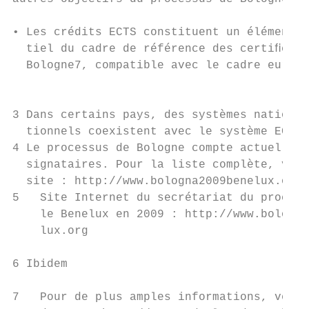
• Les crédits ECTS constituent un élément e
  tiel du cadre de référence des certiﬁcati
  Bologne7, compatible avec le cadre europé
                                           
3 Dans certains pays, des systèmes nationau
  tionnels coexistent avec le système ECTS.

4 Le processus de Bologne compte actuelleme
  signataires. Pour la liste complète, veui
  site : http://www.bologna2009benelux.org

5   Site Internet du secrétariat du process
    le Benelux en 2009 : http://www.bologna
    lux.org                                
                                           
6 Ibidem

                                           
7   Pour de plus amples informations, veuil