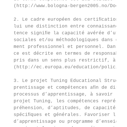
   (http://www.bologna-bergen2005.no/Docs/0
   2. Le cadre européen des certiﬁcations (
   lui une distinction entre connaissance, 
   tence signiﬁe la capacité avérée d’utili
   sociales et/ou méthodologiques dans des 
   ment professionnel et personnel. Dans le
   ce est décrite en termes de responsabili
   pris dans un sens plus restrictif, à sav
   (http://ec.europa.eu/education/policies/
   3. Le projet Tuning Educational Structur
   prentissage et compétences aﬁn de distin
   processus d’apprentissage, à savoir le p
   projet Tuning, les compétences représent
   préhension, d’aptitudes, de capacités et
   spéciﬁques et générales. Favoriser l’acq
   d’apprentissage ou programme d’enseignem