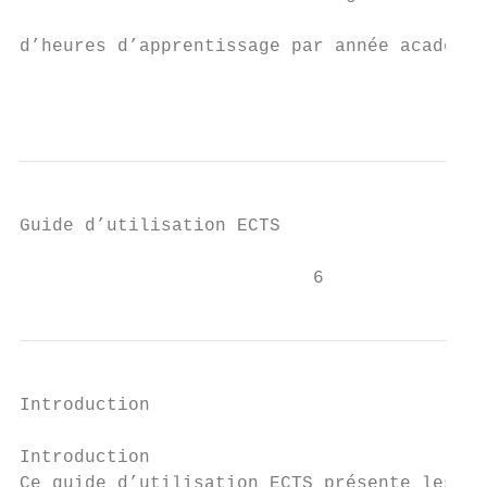
d’heures d’apprentissage par année académiq
                                           
Guide d’utilisation ECTS

                           6
Introduction

Introduction

Ce guide d’utilisation ECTS présente les mo