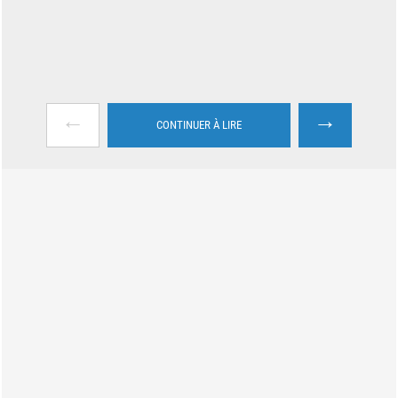
←
→
CONTINUER À LIRE