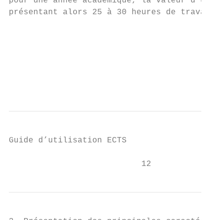
pour une année académique, la valeur d’un c
présentant alors 25 à 30 heures de travail.
                                           
                                           
                                           
                                           
                                           
Guide d’utilisation ECTS

                           12