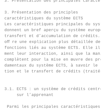
3. Présentation des principales caractérist
3. Présentation des principles

caractéristiques du système ECTS

Les caractéristiques principales du système
donnent un bref aperçu du système européen 
transfert et d’accumulation de crédits. Cet
oﬀ re une explication plus détaillée des co
fonctions liés au système ECTS. Elle illust
ment leur interaction, ainsi que la manière
complètent pour la mise en œuvre des proces
damentaux du système ECTS, à savoir le l’ac
tion et le transfert de crédits (traités à 
                                           
                                           
3.1. ECTS : un système de crédits centré

     sur l’apprenant                       
                                           
 Parmi les principales caractéristiques :  