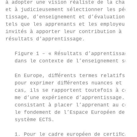
à adopter une vision réaliste de la charge 
et à judicieusement sélectionner les pédago
tissage, d’enseignement et d’évaluation. Le
tels que les apprenants et les employeurs p
invités à apporter leur contribution à la f
résultats d’apprentissage.

   Figure 1 – « Résultats d’apprentissage »
   dans le contexte de l’enseignement supér
   En Europe, diﬀérents termes relatifs aux
   pour exprimer diﬀérentes nuances et dans
   cas, ils se rapportent toutefois à ce qu
   me d’une expérience d’apprentissage. Leu
   consistant à placer l’apprenant au centr
   le fondement de l’Espace Européen de l’E
   système ECTS.

   1. Pour le cadre européen de certiﬁcatio