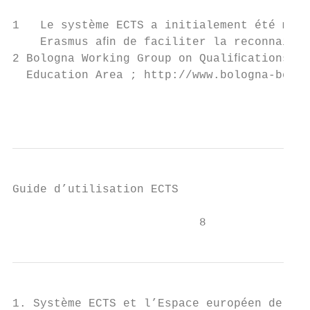
1   Le système ECTS a initialement été mis 
    Erasmus aﬁn de faciliter la reconnaissa
2 Bologna Working Group on Qualiﬁcations Fr
  Education Area ; http://www.bologna-berge
                                           
Guide d’utilisation ECTS

                           8
1. Système ECTS et l’Espace européen de l’e