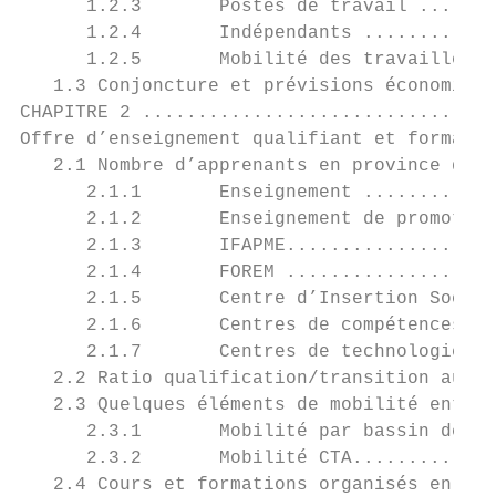
      1.2.3       Postes de travail .......
      1.2.4       Indépendants ............
      1.2.5       Mobilité des travailleurs
   1.3 Conjoncture et prévisions économique
CHAPITRE 2 ................................
Offre d’enseignement qualifiant et formatio
   2.1 Nombre d’apprenants en province de L
      2.1.1       Enseignement ............
      2.1.2       Enseignement de promotion
      2.1.3       IFAPME...................
      2.1.4       FOREM ...................
      2.1.5       Centre d’Insertion Socio-
      2.1.6       Centres de compétences (C
      2.1.7       Centres de technologie av
   2.2 Ratio qualification/transition au ni
   2.3 Quelques éléments de mobilité entre 
      2.3.1       Mobilité par bassin de do
      2.3.2       Mobilité CTA.............
   2.4 Cours et formations organisés en 201