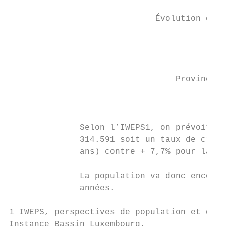
                             Évolution du n
                                           
                                           
                                           
                                 Province d
                                        Wal
                                        Bel
              Selon l’IWEPS1, on prévoit, e
              314.591 soit un taux de crois
              ans) contre + 7,7% pour la Wa
              La population va donc encore 
              années.

1 IWEPS, perspectives de population et de m
Instance Bassin Luxembourg.
