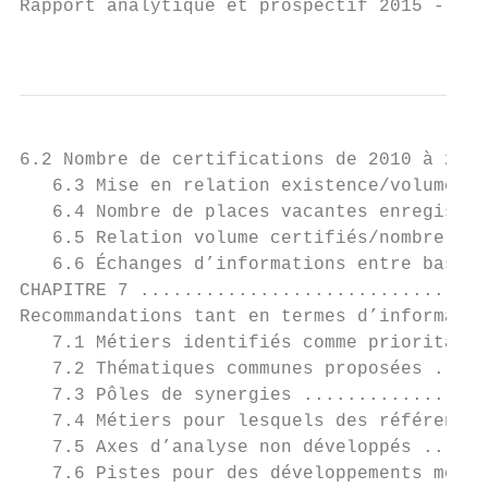
Rapport analytique et prospectif 2015 - Bas
                                          
6.2 Nombre de certifications de 2010 à 2013
   6.3 Mise en relation existence/volume de
   6.4 Nombre de places vacantes enregistré
   6.5 Relation volume certifiés/nombre de 
   6.6 Échanges d’informations entre bassin
CHAPITRE 7 ................................
Recommandations tant en termes d’informatio
   7.1 Métiers identifiés comme prioritaire
   7.2 Thématiques communes proposées .....
   7.3 Pôles de synergies .................
   7.4 Métiers pour lesquels des référentie
   7.5 Axes d’analyse non développés ......
   7.6 Pistes pour des développements métho