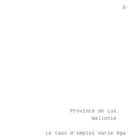
                                        Tau
                                      Sourc
                                           
                                           
                                           
                                           
                                           
                                           
                                           
                     Province de Lux.      
                            Wallonie       
             Le taux d’emploi varie égaleme