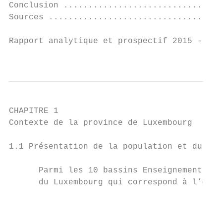
Conclusion ................................
Sources ...................................
Rapport analytique et prospectif 2015 - Bas
                                           
CHAPITRE 1

Contexte de la province de Luxembourg

1.1 Présentation de la population et du ter
      Parmi les 10 bassins Enseignement qua
      du Luxembourg qui correspond à l’ense
                                           
                                           