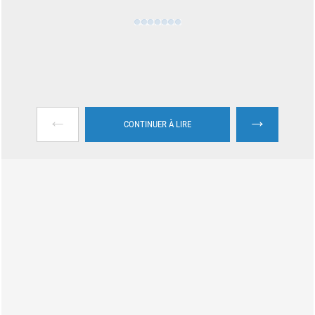
←
→
CONTINUER À LIRE