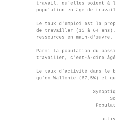
           travail, qu’elles soient à l’emp
           population en âge de travailler 
           Le taux d'emploi est la proporti
           de travailler (15 à 64 ans). Le 
           ressources en main-d'œuvre.

           Parmi la population du bassin du
           travailler, c’est-à-dire âgées d
           Le taux d’activité dans le bassi
           qu’en Wallonie (67,5%) et qu’en 
                               Synoptique d
                                     Source
                                Population 
                                           
                                  active   
                                           