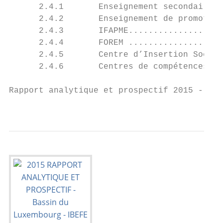
      2.4.1       Enseignement secondaire 3
      2.4.2       Enseignement de promotion
      2.4.3       IFAPME...................
      2.4.4       FOREM ...................
      2.4.5       Centre d’Insertion Socio-
      2.4.6       Centres de compétences (C
Rapport analytique et prospectif 2015 - Bas
                                           