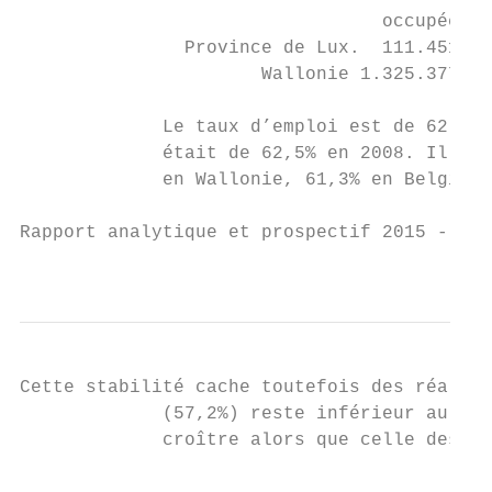
                                 occupée   
               Province de Lux.  111.451   
                      Wallonie 1.325.377   
             Le taux d’emploi est de 62,1% 
             était de 62,5% en 2008. Il est
             en Wallonie, 61,3% en Belgique
Rapport analytique et prospectif 2015 - Bas
                                           
Cette stabilité cache toutefois des réalité
             (57,2%) reste inférieur au tau
             croître alors que celle des ho