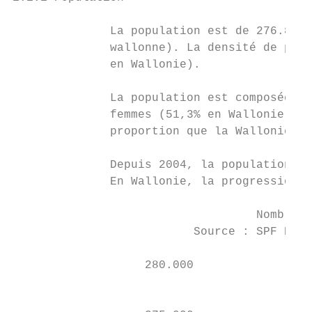
              La population est de 276.846 
              wallonne). La densité de popu
              en Wallonie).

              La population est composée de
              femmes (51,3% en Wallonie), s
              proportion que la Wallonie.

              Depuis 2004, la population de
              En Wallonie, la progression e
                                   Nombre d
                          Source : SPF Écon
                   280.000

                                           
                                           