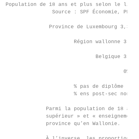
Population de 18 ans et plus selon le lieu 
               Source : SPF Économie, PME, 
              Province de Luxembourg 3,3% 1
                      Région wallonne 3,7% 
                             Belgique 3,1% 
                                      0%   
                      % pas de diplôme     
                      % ens post-sec non su
             Parmi la population de 18 ans 
             supérieur » et « enseignement 
             province qu’en Wallonie.

             À l’inverse, les proportions d