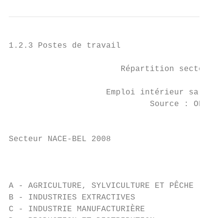
1.2.3 Postes de travail

                       Répartition sectorie
                    Emploi intérieur salari
                             Source : ONSS,
                                           
                                           
Secteur NACE-BEL 2008                      
                                           
                                           
                                          2
A - AGRICULTURE, SYLVICULTURE ET PÊCHE

B - INDUSTRIES EXTRACTIVES                 
C - INDUSTRIE MANUFACTURIÈRE             48