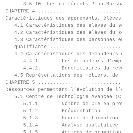
      3.5.10. Les différents Plan Marshall 
CHAPITRE 4 ................................
Caractéristiques des apprenants, élèves et 
   4.1 Caractéristiques des élèves du secon
   4.2 Caractéristiques des élèves du secon
   4.3 Caractéristiques des personnes en fo
   qualifiante ............................
   4.4 Caractéristiques des demandeurs d’em
      4.4.1.       Les demandeurs d’emploi 
      4.4.2.       Bénéficiaires du revenu 
   4.5 Représentations des métiers, de l’éc
CHAPITRE 5 ................................
Ressources permettant l’évolution de l’offr
   5.1 Centre de Technologie Avancée (CTA) 
      5.1.1        Nombre de CTA en provinc
      5.1.2        Fréquentation...........
      5.1.3        Heures de formation ....
      5.1.4        Analyse qualitative ....
      5.1.5        Actions de promotion des