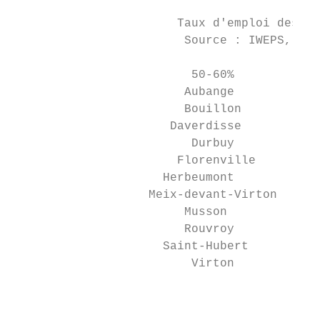
                       Taux d'emploi des 15
                        Source : IWEPS, Sou
                                           
                         50-60%            
                        Aubange            
                        Bouillon           
                      Daverdisse           
                         Durbuy            
                       Florenville         
                     Herbeumont            
                   Meix-devant-Virton      
                        Musson             
                        Rouvroy            
                     Saint-Hubert          
                         Virton            
                                           
                                           
                                           