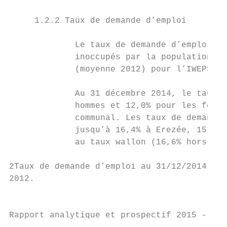
     1.2.2 Taux de demande d’emploi

             Le taux de demande d’emploi es
             inoccupés par la population ac
             (moyenne 2012) pour l’IWEPS.

             Au 31 décembre 2014, le taux d
             hommes et 12,0% pour les femme
             communal. Les taux de demande 
             jusqu’à 16,4% à Erezée, 15,5% 
             au taux wallon (16,6% hors Com
2Taux de demande d’emploi au 31/12/2014 = n
2012.

                                           
Rapport analytique et prospectif 2015 - Ba