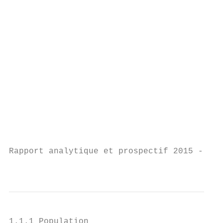
                                           
                                           
                                           
                                           
                                           
                                           
                                           
                                           
                                           
Rapport analytique et prospectif 2015 - Bas
                                           
1.1.1 Population
