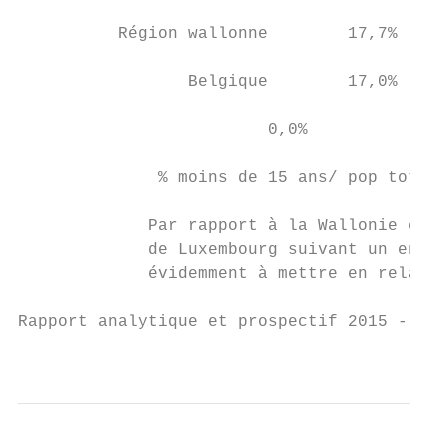
          Région wallonne        17,7%     
                 Belgique        17,0%     
                         0,0%             2
              % moins de 15 ans/ pop totale
             Par rapport à la Wallonie et à
             de Luxembourg suivant un ensei
             évidemment à mettre en relatio
Rapport analytique et prospectif 2015 - Bas
                                           