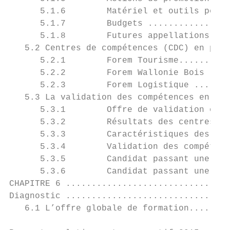
      5.1.6        Matériel et outils pédag
      5.1.7        Budgets ................
      5.1.8        Futures appellations des
   5.2 Centres de compétences (CDC) en prov
      5.2.1        Forem Tourisme..........
      5.2.2        Forem Wallonie Bois ....
      5.2.3        Forem Logistique .......
   5.3 La validation des compétences en pro
      5.3.1        Offre de validation en p
      5.3.2        Résultats des centres ..
      5.3.3        Caractéristiques des bén
      5.3.4        Validation des compétenc
      5.3.5        Candidat passant une val
      5.3.6        Candidat passant une val
CHAPITRE 6 ................................
Diagnostic ................................
   6.1 L’offre globale de formation........