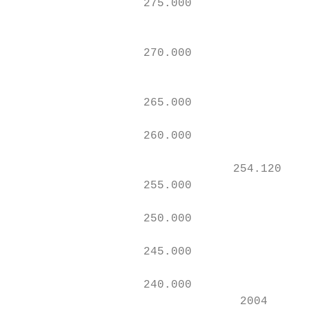
                   275.000

                                           
                                           
                   270.000

                                           
                                           
                   265.000

                                           
                   260.000                 
                                          2
                                254.120

                   255.000

                   250.000

                   245.000

                   240.000

                                 2004      