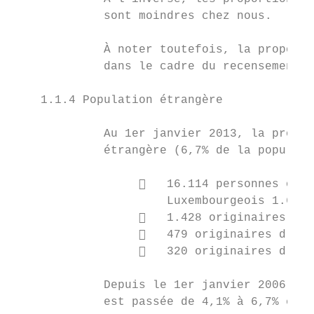
             sont moindres chez nous.

             À noter toutefois, la proporti
             dans le cadre du recensement 2
    1.1.4 Population étrangère

             Au 1er janvier 2013, la provin
             étrangère (6,7% de la populati
                     16.114 personnes orig
                      Luxembourgeois 1.678,
                     1.428 originaires d’A
                     479 originaires d’Asi
                     320 originaires d’Amé
             Depuis le 1er janvier 2006, la
             est passée de 4,1% à 6,7% en 2