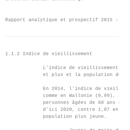
                                           
Rapport analytique et prospectif 2015 - Ba
1.1.2 Indice de vieillissement

             L’indice de vieillissement est
             et plus et la population des p
             En 2014, l’indice de vieilliss
             comme en Wallonie (0,99), soit
             personnes âgées de 60 ans et p
             d’ici 2020, contre 1,07 en Wal
             population plus jeune.
