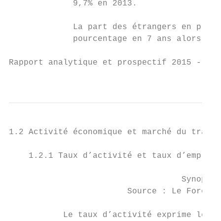
             9,7% en 2013.

             La part des étrangers en provi
             pourcentage en 7 ans alors qu’
Rapport analytique et prospectif 2015 - Bas
                                           
1.2 Activité économique et marché du travai
    1.2.1 Taux d’activité et taux d’emploi

                                   Synoptiq
                        Source : Le Forem, 
           Le taux d’activité exprime le po