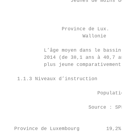
                      Jeunes de moins de 20
                                          v
                                           
                                           
                   Province de Lux.        
                          Wallonie         
             L’âge moyen dans le bassin du 
             2014 (de 38,1 ans à 40,7 ans e
             plus jeune comparativement à l
    1.1.3 Niveaux d’instruction

                               Population b
                                           
                            Source : SPF Éc
                                           
   Province de Luxembourg         19,2%    