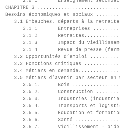
      2.9.1       Enseignement secondaire q
CHAPITRE 3 ................................
Besoins économiques et sociaux ............
   3.1 Embauches, départs à la retraite, fe
      3.1.1       Entreprises .............
      3.1.2       Retraites................
      3.1.3       Impact du vieillissement 
      3.1.4       Revue de presse (fermetur
   3.2 Opportunités d’emploi ..............
   3.3 Fonctions critiques ................
   3.4 Métiers en demande..................
   3.5 Métiers d’avenir par secteur en Wall
      3.5.1.      Bois ....................
      3.5.2.      Construction ............
      3.5.3.      Industries (industrie ali
      3.5.4.      Transports et logistique 
      3.5.5.      Éducation et formation ..
      3.5.6.      Santé ...................
      3.5.7.      Vieillissement - aide aux