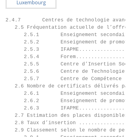
2.4.7       Centres de technologie avancée 
   2.5 Fréquentation actuelle de l’offre ..
      2.5.1       Enseignement secondaire q
      2.5.2       Enseignement de promotion
      2.5.3       IFAPME...................
      2.5.4       Forem....................
      2.5.5       Centre d’Insertion Socio-
      2.5.6       Centre de Technologie Ava
      2.5.7       Centre de Compétence (CDC
   2.6 Nombre de certificats délivrés par «
      2.6.1       Enseignement secondaire q
      2.6.2       Enseignement de promotion
      2.6.3       IFAPME...................
   2.7 Estimation des places disponibles pa
   2.8 Taux d’insertion ...................
   2.9 Classement selon le nombre de person