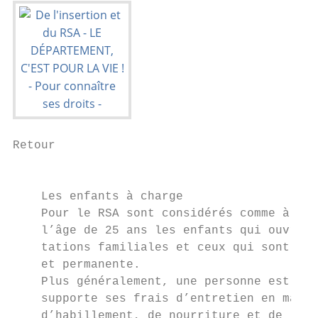
Retour

                                           
    Les enfants à charge                   
    Pour le RSA sont considérés comme à cha
    l’âge de 25 ans les enfants qui ouvrent
    tations familiales et ceux qui sont à c
    et permanente.                         
    Plus généralement, une personne est à c
    supporte ses frais d’entretien en matiè
    d’habillement, de nourriture et de loge