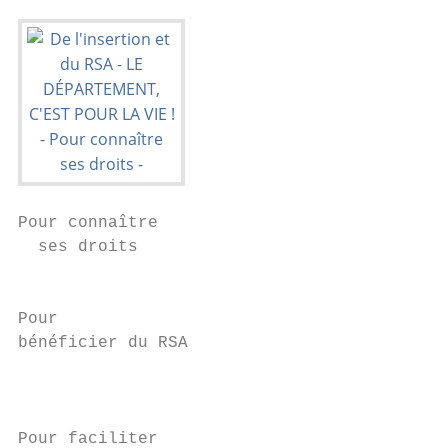
Pour connaître                             
  ses droits                               
                                           
Pour

bénéficier du RSA                          
                                           
                                           
Pour faciliter
