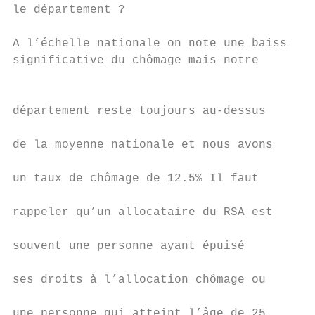
le département ?                           
                                           
A l’échelle nationale on note une baisse   
significative du chômage mais notre

                                           
                                           
département reste toujours au-dessus       
                                           
de la moyenne nationale et nous avons      
                                           
un taux de chômage de 12.5% Il faut        
                                           
rappeler qu’un allocataire du RSA est      
                                           
souvent une personne ayant épuisé          
                                           
ses droits à l’allocation chômage ou       
                                           
une personne qui atteint l’âge de 25       