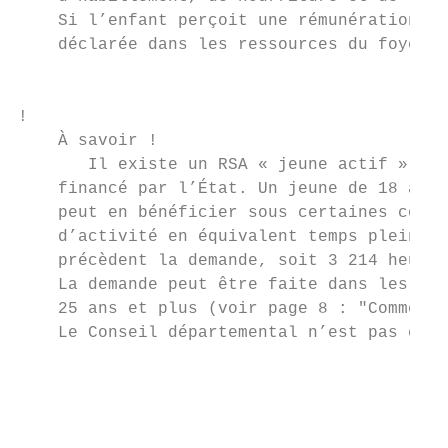
    Si l’enfant perçoit une rémunération, c
    déclarée dans les ressources du foyer. 
                                           
!

    À savoir !                             
       Il existe un RSA « jeune actif », gé
    financé par l’État. Un jeune de 18 à 25
    peut en bénéficier sous certaines condi
    d’activité en équivalent temps plein au
    précèdent la demande, soit 3 214 heures
    La demande peut être faite dans les mêm
    25 ans et plus (voir page 8 : "Comment 
    Le Conseil départemental n’est pas conc
                                           
                                           
                                           
                                           