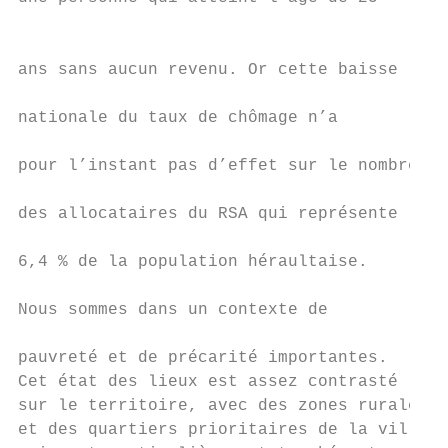
                                           
                                           
ans sans aucun revenu. Or cette baisse     
                                           
nationale du taux de chômage n’a           
                                           
pour l’instant pas d’effet sur le nombre   
                                           
des allocataires du RSA qui représente     
                                           
6,4 % de la population héraultaise.        
                                           
Nous sommes dans un contexte de            
                                           
pauvreté et de précarité importantes.      
Cet état des lieux est assez contrasté

sur le territoire, avec des zones rurales

et des quartiers prioritaires de la ville
