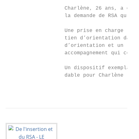
                   Charlène, 26 ans, a été 
                   la demande de RSA qu’ell
                   Une prise en charge rapi
                   tien d’orientation dans 
                   d’orientation et un rend
                   accompagnement qui convi
                   Un dispositif exemplaire
                   dable pour Charlène (en 
                                           