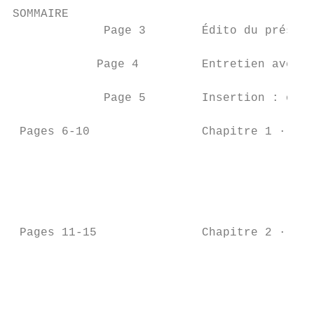
SOMMAIRE

             Page 3        Édito du préside
            Page 4         Entretien avec C
             Page 5        Insertion : obje
 Pages 6-10                Chapitre 1 · Le 
		                         Qu’est-ce que c’est ? Pour qui ?

		                         Comment savoir si on y a droit ?

		                         Comment et où faire sa demande ?

		                         Comprendre le calcul du RSA · Les montants du RSA

 Pages 11-15               Chapitre 2 · Je 
		                         Quels sont mes droits ? Quels sont mes devoirs ?

		                         La déclaration trimestrielle de ressources (DTR)

		                         Mon allocation est suspendue, pourquoi ?

		                         Les recours en cas de contestation
