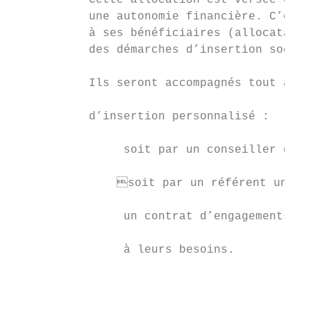
           Cette allocation est versée en a
           une autonomie financière. C’est 
           à ses bénéficiaires (allocataire
           des démarches d’insertion social
                                           
           Ils seront accompagnés tout au l
                                           
           d’insertion personnalisé :

                                           
                soit par un conseiller de P
                                           
               soit par un référent unique
                                           
                un contrat d’engagements, r
                                           
                à leurs besoins.

                                           
                                           
                                           