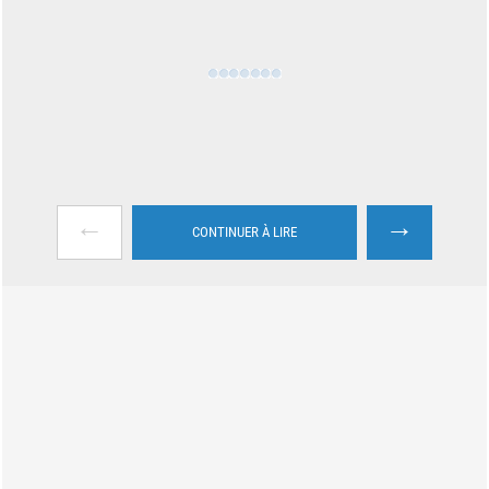
←
→
CONTINUER À LIRE