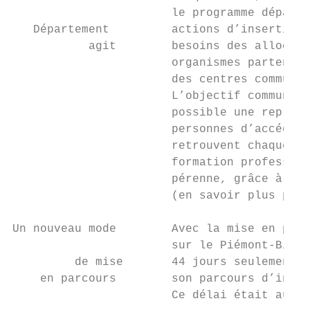
                       le programme départe
   Département         actions d’insertion 
           agit        besoins des allocata
                       organismes partenair
                       des centres communau
                       L’objectif commun à 
                       possible une reprise
                       personnes d’accéder 
                       retrouvent chaque an
                       formation profession
                       pérenne, grâce à ces
                       (en savoir plus page
Un nouveau mode        Avec la mise en plac
                       sur le Piémont-Biter
         de mise       44 jours seulement p
    en parcours        son parcours d’inser
                       Ce délai était aupar