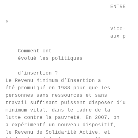
                                  ENTRETIEN
«

                                  Vice-prés
                                  aux polit
    Comment ont                            
    évolué les politiques                  
                                           
    d’insertion ?                          
Le Revenu Minimum d’Insertion a            
été promulgué en 1988 pour que les         
personnes sans ressources et sans          
travail suffisant puissent disposer d’un   
minimum vital, dans le cadre de la         
lutte contre la pauvreté. En 2007, on      
a expérimenté un nouveau dispositif,       
le Revenu de Solidarité Active, et         