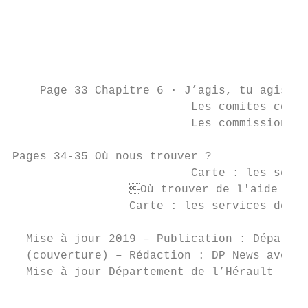
		                         Des services publics de proximité

		                         Des modes de transports économes

		                         Des lieux de rencontre et de solidarité

		                         Des sorties

    Page 33 Chapitre 6 · J’agis, tu agis, i
		          Les comites consultatifs

		          Les commissions d’équipes pluridisciplinaires (CEP)

Pages 34-35 Où nous trouver ?

		          Carte : les services départementaux insertion (SDI)

		 Où trouver de l'aide ?

		 Carte : les services départementaux des solidarités (SDS)

  Mise à jour 2019 – Publication : Départem
  (couverture) – Rédaction : DP News avec l
  Mise à jour Département de l’Hérault