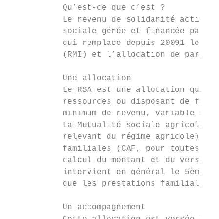
           Qu’est-ce que c’est ?           
           Le revenu de solidarité active (
           sociale gérée et financée par le
           qui remplace depuis 20091 le rev
           (RMI) et l’allocation de parent 
                                           
           Une allocation                  
           Le RSA est une allocation qui ga
           ressources ou disposant de faibl
           minimum de revenu, variable selo
           La Mutualité sociale agricole (M
           relevant du régime agricole) et 
           familiales (CAF, pour toutes les
           calcul du montant et du versemen
           intervient en général le 5ème jo
           que les prestations familiales e
                                           
           Un accompagnement               