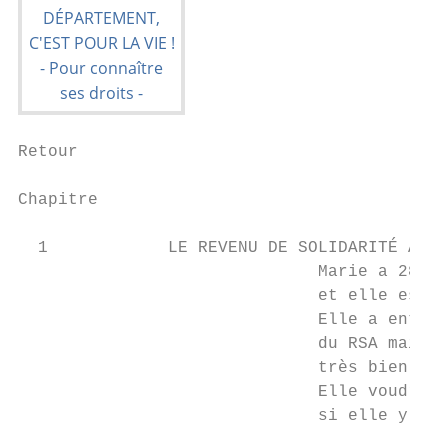
Retour

                                           
Chapitre

  1            LE REVENU DE SOLIDARITÉ ACTI
                              Marie a 28 an
                              et elle est s
                              Elle a entend
                              du RSA mais n
                              très bien ce 
                              Elle voudrait
                              si elle y a d