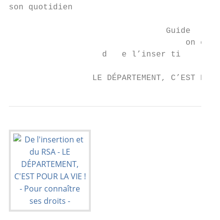
son quotidien

                                Guide      
                                    on e t 
                   d   e l’inser ti

                 LE DÉPARTEMENT, C’EST POUR