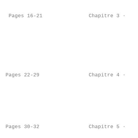
		                         La prime d'activité

 Pages 16-21               Chapitre 3 · Mon
		                         Le RSA : comment ça marche ?

		                         Qui est mon référent unique et quel est son rôle ?

		                         Le contrat d’engagements réciproques (CER)

		                         Comment aborder le rendez-vous avec mon référent unique ?

		                         Des plateformes d’orientation pour les nouveaux allocataires

		                         On me propose une réunion d’information collective ? J’y vais !

Pages 22-29                Chapitre 4 · Des
		                         Des accompagnements santé

		                         Des accompagnements logement

		                         Des accompagnements pour lever les freins à l’emploi

		                         Des accompagnements vers l’insertion professionnelle

		                         L'insertion par l'activité économique et l'économie sociale et solidaire

Pages 30-32                Chapitre 5 · Des
		                         Des aides financières
