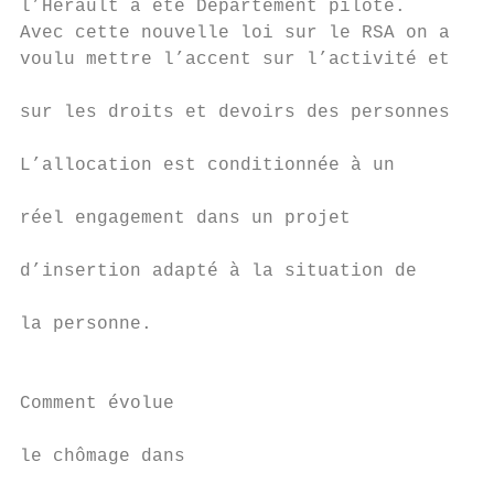
l’Hérault a été Département pilote.        
Avec cette nouvelle loi sur le RSA on a    
voulu mettre l’accent sur l’activité et    
                                           
sur les droits et devoirs des personnes.   
                                           
L’allocation est conditionnée à un         
                                           
réel engagement dans un projet             
                                           
d’insertion adapté à la situation de       
                                           
la personne.                               
                                           
Comment évolue                             
                                           
le chômage dans                            
                                           