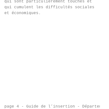
qui sont particulièrement touchés et

qui cumulent les difficultés sociales

et économiques.

                                           
                                           
                                           
                                           
                                           
                                           
                                           
                                           
                                           
                                           
                                           
                                           
                                           
                                           
page 4 - Guide de l’insertion - Département