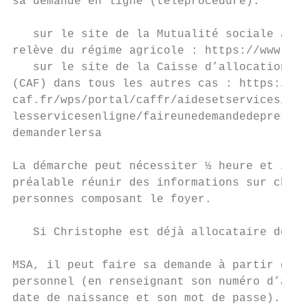
sa demande en ligne (téléprocédure).       
                                           
   sur le site de la Mutualité sociale agri
relève du régime agricole : https://www.msa
   sur le site de la Caisse d’allocations f
(CAF) dans tous les autres cas : https://ww
caf.fr/wps/portal/caffr/aidesetservices/   
lesservicesenligne/faireunedemandedeprestat
demanderlersa                              
                                           
La démarche peut nécessiter ½ heure et il f
préalable réunir des informations sur chacu
personnes composant le foyer.              
                                           
   Si Christophe est déjà allocataire de la
                                           
MSA, il peut faire sa demande à partir de s
personnel (en renseignant son numéro d’allo
date de naissance et son mot de passe). La 