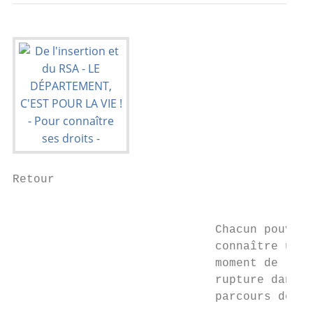
Retour

                                           
                             Chacun pouvant
                             connaître un  
                             moment de     
                             rupture dans s
                             parcours de vi