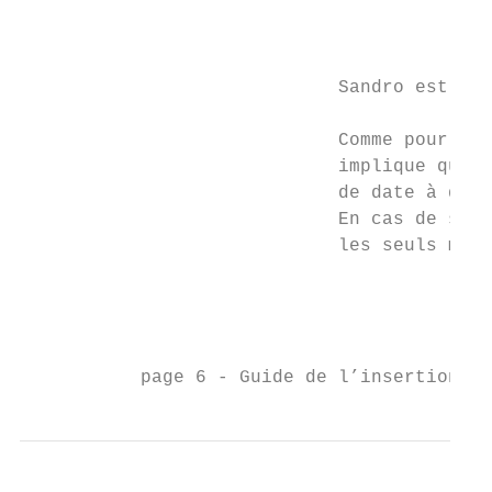
                                           
                                           
                             Sandro est ita
                             Comme pour tou
                             implique que l
                             de date à date
                             En cas de séjo
                             les seuls mois
                                           
                                           
           page 6 - Guide de l’insertion - 