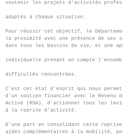
soutenir les projets d’activités profession
                                           
adaptés à chaque situation.

                                           
Pour réussir cet objectif, le Département p
la proximité avec une présence de ses servi
dans tous les bassins de vie, et une approc
                                           
individuelle prenant en compte l’ensemble d
                                           
difficultés rencontrées.

                                           
C’est cet état d’esprit qui nous permet, en
d’un soutien financier avec le Revenu de So
Active (RSA), d’actionner tous les leviers 
à la reprise d’activité.

D’une part en consolidant cette reprise par
aides complémentaires à la mobilité, pour l