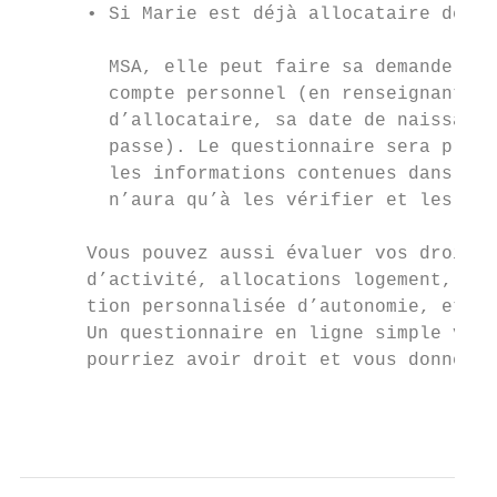
      • Si Marie est déjà allocataire de la
                                           
        MSA, elle peut faire sa demande à p
        compte personnel (en renseignant so
        d’allocataire, sa date de naissance
        passe). Le questionnaire sera pré-c
        les informations contenues dans son
        n’aura qu’à les vérifier et les val
      Vous pouvez aussi évaluer vos droits 
      d’activité, allocations logement, all
      tion personnalisée d’autonomie, etc.)
      Un questionnaire en ligne simple vous
      pourriez avoir droit et vous donne ac
                                           