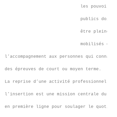
                                           
                             les pouvoirs

                                           
                             publics doiven
                                           
                             être pleinemen
                                           
                             mobilisés dans

                                           
l’accompagnement aux personnes qui connaiss
                                           
des épreuves de court ou moyen terme.

                                           
La reprise d’une activité professionnelle p
                                           
l’insertion est une mission centrale du Dép
                                           
en première ligne pour soulager le quotidie
                                           