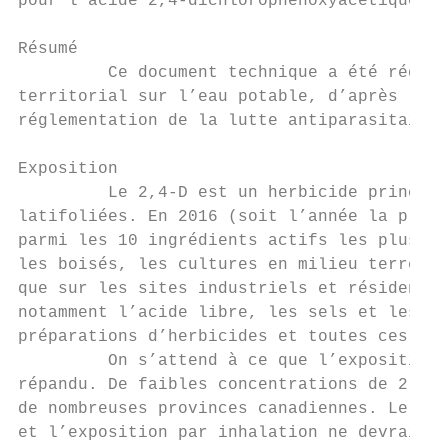
pour l’acide 2,4-dichlorophénoxyacétique (2
Résumé

         Ce document technique a été rédigé
territorial sur l’eau potable, d’après les 
réglementation de la lutte antiparasitaire 
Exposition

         Le 2,4-D est un herbicide principa
latifoliées. En 2016 (soit l’année la plus 
parmi les 10 ingrédients actifs les plus ve
les boisés, les cultures en milieu terrestr
que sur les sites industriels et résidentie
notamment l’acide libre, les sels et les es
préparations d’herbicides et toutes ces for
         On s’attend à ce que l’exposition 
répandu. De faibles concentrations de 2,4-D
de nombreuses provinces canadiennes. Le 2,4
et l’exposition par inhalation ne devrait p