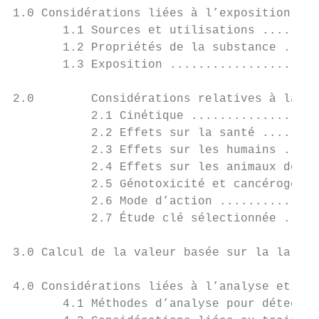
1.0 Considérations liées à l’exposition ...
       1.1 Sources et utilisations ........
       1.2 Propriétés de la substance .....
       1.3 Exposition .....................
2.0        Considérations relatives à la sa
           2.1 Cinétique ..................
           2.2 Effets sur la santé ........
           2.3 Effets sur les humains .....
           2.4 Effets sur les animaux de la
           2.5 Génotoxicité et cancérogénic
           2.6 Mode d’action ..............
           2.7 Étude clé sélectionnée .....
3.0 Calcul de la valeur basée sur la la san
4.0 Considérations liées à l’analyse et au 
       4.1 Méthodes d’analyse pour détecter