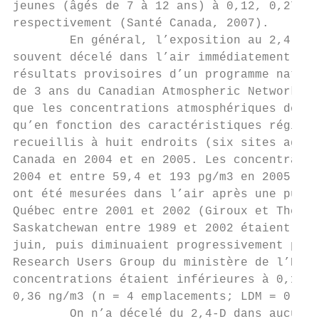
jeunes (âgés de 7 à 12 ans) à 0,12, 0,27 et
respectivement (Santé Canada, 2007).

        En général, l’exposition au 2,4-D d
souvent décelé dans l’air immédiatement apr
résultats provisoires d’un programme nation
de 3 ans du Canadian Atmospheric Network fo
que les concentrations atmosphériques de 2,
qu’en fonction des caractéristiques régiona
recueillis à huit endroits (six sites agric
Canada en 2004 et en 2005. Les concentratio
2004 et entre 59,4 et 193 pg/m3 en 2005 (LD
ont été mesurées dans l’air après une pulvé
Québec entre 2001 et 2002 (Giroux et Therri
Saskatchewan entre 1989 et 2002 étaient de 
juin, puis diminuaient progressivement par 
Research Users Group du ministère de l’Envi
concentrations étaient inférieures à 0,1 ng
0,36 ng/m3 (n = 4 emplacements; LDM = 0,05 
        On n’a décelé du 2,4-D dans aucun s