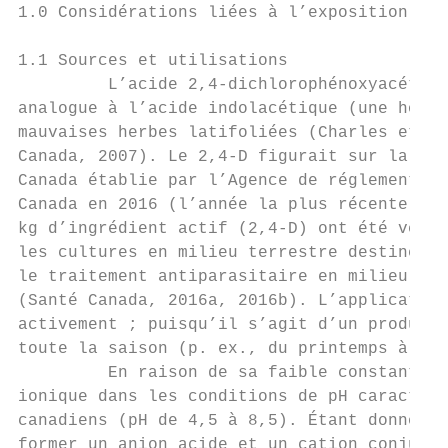
1.0 Considérations liées à l’exposition

1.1 Sources et utilisations

         L’acide 2,4-dichlorophénoxyacétiqu
analogue à l’acide indolacétique (une hormo
mauvaises herbes latifoliées (Charles et co
Canada, 2007). Le 2,4-D figurait sur la Lis
Canada établie par l’Agence de réglementati
Canada en 2016 (l’année la plus récente pou
kg d’ingrédient actif (2,4-D) ont été vendu
les cultures en milieu terrestre destinées 
le traitement antiparasitaire en milieu ind
(Santé Canada, 2016a, 2016b). L’application
activement ; puisqu’il s’agit d’un produit 
toute la saison (p. ex., du printemps à l’a
         En raison de sa faible constante d
ionique dans les conditions de pH caractéri
canadiens (pH de 4,5 à 8,5). Étant donné qu
former un anion acide et un cation conjugué