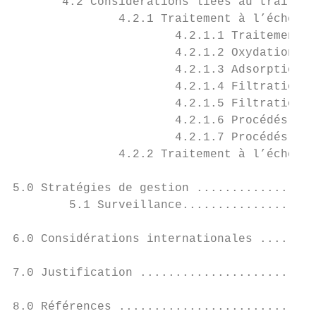
       4.2 Considérations liées au traiteme
               4.2.1 Traitement à l’échelle
                       4.2.1.1 Traitement c
                       4.2.1.2 Oxydation et
                       4.2.1.3 Adsorption..
                       4.2.1.4 Filtration b
                       4.2.1.5 Filtration s
                       4.2.1.6 Procédés de 
                       4.2.1.7 Procédés d’o
               4.2.2 Traitement à l’échelle
5.0 Stratégies de gestion .................
        5.1 Surveillance...................
6.0 Considérations internationales ........
7.0 Justification .........................
8.0 Références ............................