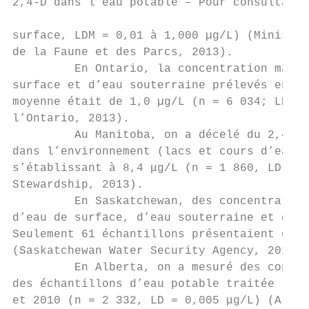
2,4-D dans l’eau potable – Pour consultatio
surface, LDM = 0,01 à 1,000 µg/L) (Ministèr
de la Faune et des Parcs, 2013).

         En Ontario, la concentration maxim
surface et d’eau souterraine prélevés entre
moyenne était de 1,0 µg/L (n = 6 034; LD no
l’Ontario, 2013).

         Au Manitoba, on a décelé du 2,4-D 
dans l’environnement (lacs et cours d’eau) 
s’établissant à 8,4 μg/L (n = 1 860, LD = 0
Stewardship, 2013).

         En Saskatchewan, des concentration
d’eau de surface, d’eau souterraine et d’ea
Seulement 61 échantillons présentaient des 
(Saskatchewan Water Security Agency, 2013).

         En Alberta, on a mesuré des concen
des échantillons d’eau potable traitée (75 
et 2010 (n = 2 332, LD = 0,005 μg/L) (Alber