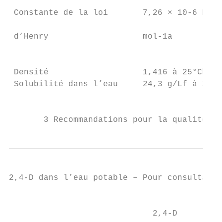
                                           
 Constante de la loi       7,26 × 10-6 Pa m
                                           
 d’Henry                   mol-1a

                                           
                                           
 Densité                   1,416 à 25°Cb   
 Solubilité dans l’eau     24,3 g/Lf à 20°C
                                           
       3 Recommandations pour la qualité de
2,4-D dans l’eau potable – Pour consultatio
                                           
                             2,4-D
