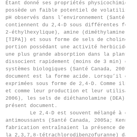
Étant donné ses propriétés physicochimiques
possède un faible potentiel de volatilisati
pH observés dans l’environnement (Santé Can
contiennent du 2,4-D sous différentes forme
2-éthylhexylique), amine (diméthylamine [DM
[TIPA]) et sous forme de sels de choline (S
portion possédant une activité herbicide ta
une plus grande absorption dans la plante (
dissocient rapidement (moins de 3 min) en a
systèmes biologiques (Santé Canada, 2007). 
document est la forme acide. Lorsqu’il est 
exprimées sous forme de 2,4-D. Comme ils ne
et comme leur production et leur utilisatio
2006), les sels de diéthanolamine (DEA) et 
présent document.

        Le 2,4-D est souvent mélangé à d’au
antimoussants (Santé Canada, 2005a; Kennepo
fabrication entraînaient la présence de dio
la 2,3,7,8-tétrachlorodibenzofuranne) dans 