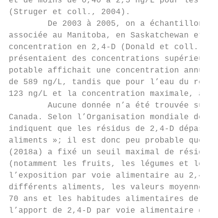
et de moins de 0,40 à 2,5 ng/L pour les lac
(Struger et coll., 2004).

        De 2003 à 2005, on a échantillonné 
associée au Manitoba, en Saskatchewan et en
concentration en 2,4-D (Donald et coll., 20
présentaient des concentrations supérieures
potable affichait une concentration annuell
de 589 ng/L, tandis que pour l’eau du réser
123 ng/L et la concentration maximale, à 1 
        Aucune donnée n’a été trouvée sur l
Canada. Selon l’Organisation mondiale de la
indiquent que les résidus de 2,4-D dépassen
aliments »; il est donc peu probable que le
(2018a) a fixé un seuil maximal de résidus 
(notamment les fruits, les légumes et les t
l’exposition par voie alimentaire au 2,4-D 
différents aliments, les valeurs moyennes d
70 ans et les habitudes alimentaires de la 
l’apport de 2,4-D par voie alimentaire de l