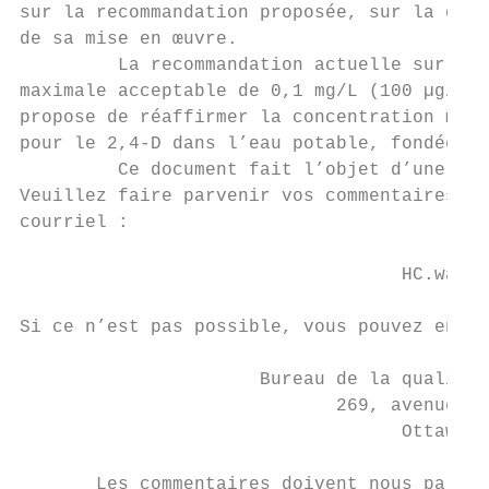
sur la recommandation proposée, sur la déma
de sa mise en œuvre.

         La recommandation actuelle sur le 
maximale acceptable de 0,1 mg/L (100 µg/L) 
propose de réaffirmer la concentration maxi
pour le 2,4-D dans l’eau potable, fondée su
         Ce document fait l’objet d’une con
Veuillez faire parvenir vos commentaires (a
courriel :

                                   HC.water
Si ce n’est pas possible, vous pouvez envoy
                      Bureau de la qualité 
                             269, avenue La
                                   Ottawa (
       Les commentaires doivent nous parven