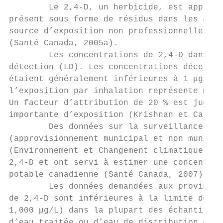
        Le 2,4-D, un herbicide, est appliqu
présent sous forme de résidus dans les alim
source d’exposition non professionnelle au 
(Santé Canada, 2005a).

        Les concentrations de 2,4-D dans l’
détection (LD). Les concentrations décelées
étaient généralement inférieures à 1 μg/L (
l’exposition par inhalation représente moin
Un facteur d’attribution de 20 % est jugé a
importante d’exposition (Krishnan et Carrie
        Des données sur la surveillance de 
(approvisionnement municipal et non municip
(Environnement et Changement climatique Can
2,4-D et ont servi à estimer une concentrat
potable canadienne (Santé Canada, 2007).

        Les données demandées aux provinces
de 2,4-D sont inférieures à la limite de dé
1,000 μg/L) dans la plupart des échantillon
d’eau traitée ou d’eau de distribution où i