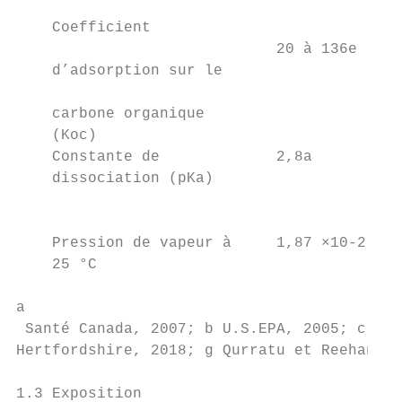
                                           
    Coefficient

                             20 à 136e     
    d’adsorption sur le

                                           
    carbone organique

    (Koc)

    Constante de             2,8a          
    dissociation (pKa)                     
                                           
                                           
    Pression de vapeur à     1,87 ×10-2 mPa
    25 °C                                  
                                           
a

 Santé Canada, 2007; b U.S.EPA, 2005; c HSD
Hertfordshire, 2018; g Qurratu et Reehan, 2
1.3 Exposition
