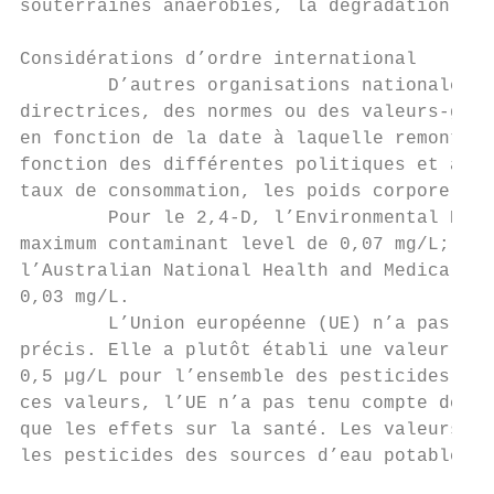
souterraines anaérobies, la dégradation bio
Considérations d’ordre international

        D’autres organisations nationales e
directrices, des normes ou des valeurs-guid
en fonction de la date à laquelle remonte l
fonction des différentes politiques et appr
taux de consommation, les poids corporels e
        Pour le 2,4-D, l’Environmental Prot
maximum contaminant level de 0,07 mg/L; l’O
l’Australian National Health and Medical Re
0,03 mg/L.

        L’Union européenne (UE) n’a pas de 
précis. Elle a plutôt établi une valeur de 
0,5 µg/L pour l’ensemble des pesticides pré
ces valeurs, l’UE n’a pas tenu compte des d
que les effets sur la santé. Les valeurs re
les pesticides des sources d’eau potable.
