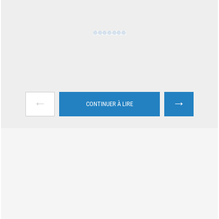
←
→
CONTINUER À LIRE