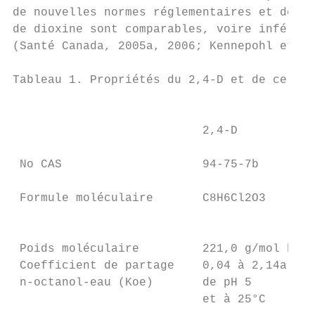
de nouvelles normes réglementaires et de mé
de dioxine sont comparables, voire inférieu
(Santé Canada, 2005a, 2006; Kennepohl et co
Tableau 1. Propriétés du 2,4-D et de certai
                                           
                           2,4-D

                                           
 No CAS                    94-75-7b        
                                           
 Formule moléculaire       C8H6Cl2O3       
                                           
                                           
 Poids moléculaire         221,0 g/mol b   
 Coefficient de partage    0,04 à 2,14a à u
 n-octanol-eau (Koe)       de pH 5         
                           et à 25°C       