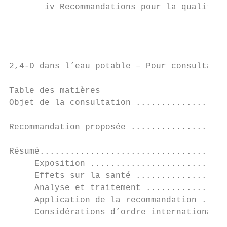
       iv Recommandations pour la qualité d
2,4-D dans l’eau potable – Pour consultatio
Table des matières

Objet de la consultation ..................
Recommandation proposée ...................
Résumé.....................................
     Exposition ...........................
     Effets sur la santé ..................
     Analyse et traitement ................
     Application de la recommandation .....
     Considérations d’ordre international..