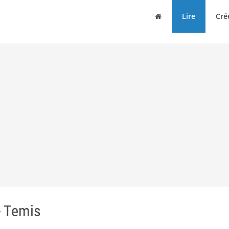
Maison
Lire
Cré
- Temis