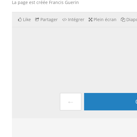
La page est créée Francis Guerin
Like
Partager
Intégrer
Plein écran
Diapo
←