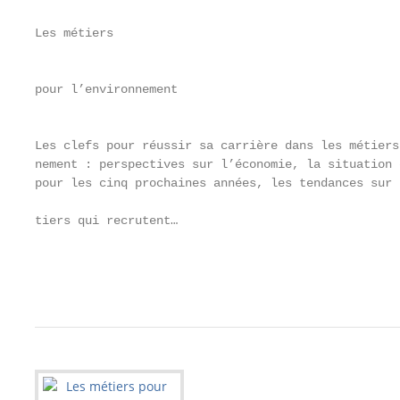
Les métiers                                        
                                                   
pour l’environnement                               
                                                   
Les clefs pour réussir sa carrière dans les métiers
nement : perspectives sur l’économie, la situation 
pour les cinq prochaines années, les tendances sur l
                                                   
tiers qui recrutent…

                                                   
                                                   