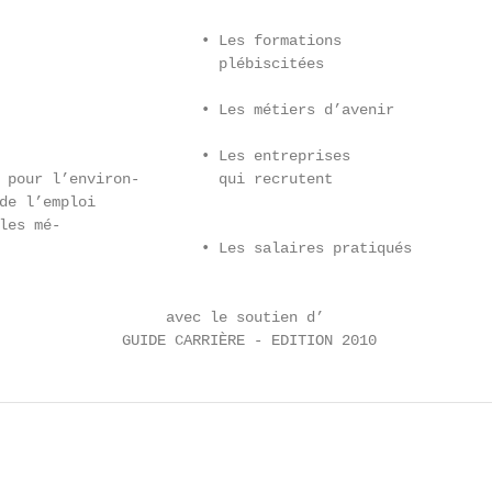
                       • Les formations

                         plébiscitées

                       • Les métiers d’avenir

                       • Les entreprises

 pour l’environ-         qui recrutent

de l’emploi

es mé-

                       • Les salaires pratiqués

                   avec le soutien d’

              GUIDE CARRIÈRE - EDITION 2010