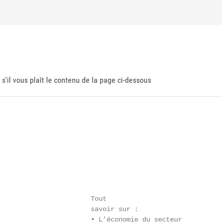
 s'il vous plaît le contenu de la page ci-dessous
                       Tout

                       savoir sur :

                       • L’économie du secteur
