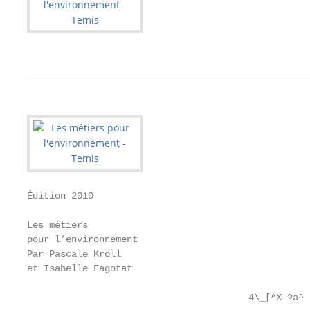
Édition 2010

Les métiers

pour l’environnement

Par Pascale Kroll

et Isabelle Fagotat

                                        4\_[^X-?a^
