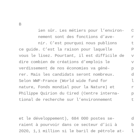
        B

                ien sûr. Les métiers pour l’environ-   C
                nement sont des fonctions d’ave-       r
                nir. C’est pourquoi nous publions      t
        ce guide. C’est la raison pour laquelle        P
        vous le lisez. Pourtant, il est difficile de   v
        dire combien de créations d’emplois le         v
        verdissement de nos économies va géné-         p
        rer. Mais les candidats seront nombreux.       d
        Selon WWF-France (World wide fund for          l
        nature, Fonds mondial pour la Nature) et       r
        Philippe Quirion du Cired (Centre interna-     p
        tional de recherche sur l’environnement        t
        et le développement), 684 000 postes se-       d
        raient à pourvoir dans ce secteur d’ici à      b
        2020, 1,1 million si le baril de pétrole at-   l