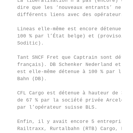
    La libéralisation n’a pas (encore) entr
    dire que les ‘nouveaux entrants’ ne son
    différents liens avec des opérateurs hi
    Lineas elle-même est encore détenue à h
    100 % par l’État belge) et (provisoirem
    Soditic).

    Tant SNCF Fret que Captrain sont détenu
    français). DB Schenker Nederland et Eur
    est elle-même détenue à 100 % par l’opé
    Bahn (DB).

    CFL Cargo est détenue à hauteur de 33 %
    de 67 % par la société privée Arcelor M
    par l’opérateur suisse BLS.

    Enfin, il y avait encore 5 entreprises 
    Railtraxx, Rurtalbahn (RTB) Cargo, Rott