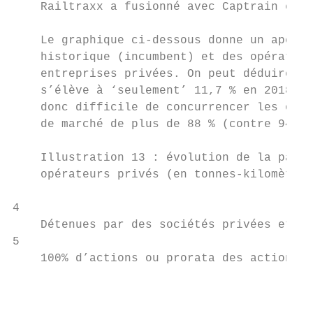
    Railtraxx a fusionné avec Captrain en a
    Le graphique ci-dessous donne un aperçu
    historique (incumbent) et des opérateur
    entreprises privées. On peut déduire du
    s’élève à ‘seulement’ 11,7 % en 2018, a
    donc difficile de concurrencer les opér
    de marché de plus de 88 % (contre 94,5 
    Illustration 13 : évolution de la part 
    opérateurs privés (en tonnes-kilomètres
4

    Détenues par des sociétés privées et/ou
5

    100% d’actions ou prorata des actions.

                                           