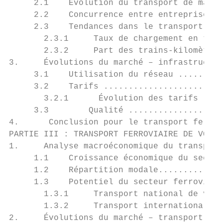
     2.1    Évolution du transport de march
     2.2    Concurrence entre entreprises f
     2.3    Tendances dans le transport fer
       2.3.1     Taux de chargement en tran
       2.3.2     Part des trains-kilomètres
3.     Évolutions du marché – infrastructur
     3.1    Utilisation du réseau .........
     3.2    Tarifs ........................
       3.2.1      Évolution des tarifs ....
     3.3        Qualité ...................
4.      Conclusion pour le transport ferrov
PARTIE III : TRANSPORT FERROVIAIRE DE VOYAG
1.     Analyse macroéconomique du transport
     1.1    Croissance économique du secteu
     1.2    Répartition modale.............
     1.3    Potentiel du secteur ferroviair
       1.3.1     Transport national de voya
       1.3.2     Transport international de
2.     Évolutions du marché – transport fer