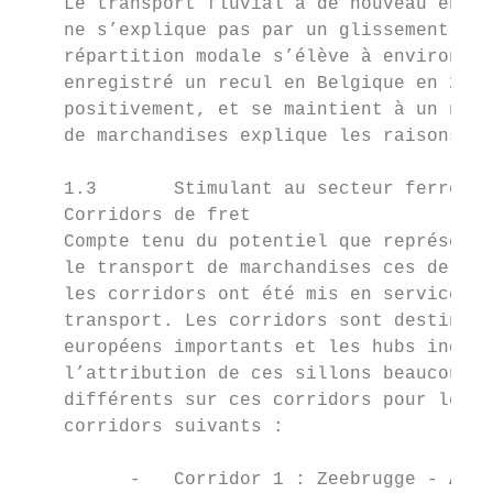
    Le transport fluvial a de nouveau enreg
    ne s’explique pas par un glissement ven
    répartition modale s’élève à environ 15
    enregistré un recul en Belgique en 2018
    positivement, et se maintient à un nive
    de marchandises explique les raisons de
    1.3       Stimulant au secteur ferrovia
    Corridors de fret

    Compte tenu du potentiel que représente
    le transport de marchandises ces derniè
    les corridors ont été mis en service en
    transport. Les corridors sont destinés 
    européens importants et les hubs indust
    l’attribution de ces sillons beaucoup p
    différents sur ces corridors pour le tr
    corridors suivants :

          -   Corridor 1 : Zeebrugge - Anve