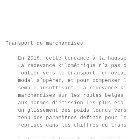
                                           
Transport de marchandises

    En 2018, cette tendance à la hausse - n
    La redevance kilométrique n’a pas décle
    routier vers le transport ferroviaire o
    modal s’opérer, et pour compenser le ma
    semble insuffisant. La redevance kilomé
    marchandises sur les routes belges (env
    aux normes d’émission les plus écologiq
    un glissement des poids lourds vers les
    tenu des paramètres définis pour le mon
    reprises dans les chiffres du transport