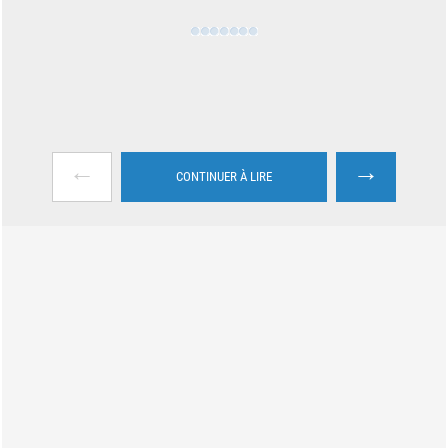
←
→
CONTINUER À LIRE