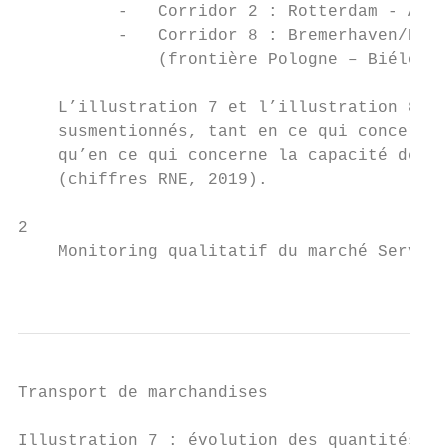
          -   Corridor 2 : Rotterdam - Anve
          -   Corridor 8 : Bremerhaven/Rott
              (frontière Pologne – Biélorus
    L’illustration 7 et l’illustration 8 ci
    susmentionnés, tant en ce qui concerne 
    qu’en ce qui concerne la capacité deman
    (chiffres RNE, 2019).

2

    Monitoring qualitatif du marché Service
                                           
Transport de marchandises

Illustration 7 : évolution des quantités tr