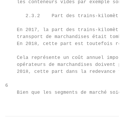
    les conteneurs vides par exemple sont é
       2.3.2    Part des trains-kilomètres 
    En 2017, la part des trains-kilomètres 
    transport de marchandises était tombée 
    En 2018, cette part est toutefois remon
    Cela représente un coût annuel importan
    opérateurs de marchandises doivent paye
    2018, cette part dans la redevance tota
6

    Bien que les segments de marché soient 
                                           