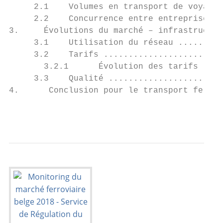
     2.1    Volumes en transport de voyageu
     2.2    Concurrence entre entreprises f
3.     Évolutions du marché – infrastructur
     3.1    Utilisation du réseau .........
     3.2    Tarifs ........................
       3.2.1      Évolution des tarifs ....
     3.3    Qualité .......................
4.      Conclusion pour le transport ferrov
                                           