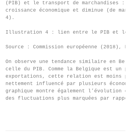
(PIB) et le transport de marchandises : le 
croissance économique et diminue (de manièr
4).

Illustration 4 : lien entre le PIB et le tr
Source : Commission européenne (2018), EU t
On observe une tendance similaire en Belgiq
celle du PIB. Comme la Belgique est un pays
exportations, cette relation est moins prop
nettement influencé par plusieurs économies
graphique montre également l’évolution du t
des fluctuations plus marquées par rapport 
                                           