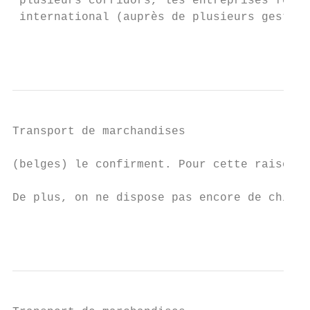
 plusieurs corridors, les entreprises ferro
 international (auprès de plusieurs gestion
                                           
Transport de marchandises

(belges) le confirment. Pour cette raison, 
De plus, on ne dispose pas encore de chiffr
                                           