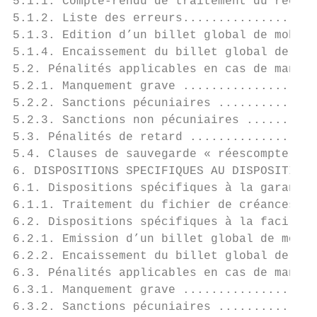
5.1.1. Compte-rendu de traitement du réesco
5.1.2. Liste des erreurs...................
5.1.3. Edition d’un billet global de mobili
5.1.4. Encaissement du billet global de mob
5.2. Pénalités applicables en cas de manque
5.2.1. Manquement grave ...................
5.2.2. Sanctions pécuniaires ..............
5.2.3. Sanctions non pécuniaires ..........
5.3. Pénalités de retard ..................
5.4. Clauses de sauvegarde « réescompte » .
6. DISPOSITIONS SPECIFIQUES AU DISPOSITIF D
6.1. Dispositions spécifiques à la garantie
6.1.1. Traitement du fichier de créances cé
6.2. Dispositions spécifiques à la facilité
6.2.1. Emission d’un billet global de mobil
6.2.2. Encaissement du billet global de mob
6.3. Pénalités applicables en cas de manque
6.3.1. Manquement grave ...................
6.3.2. Sanctions pécuniaires ..............