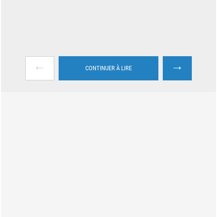
←
→
CONTINUER À LIRE