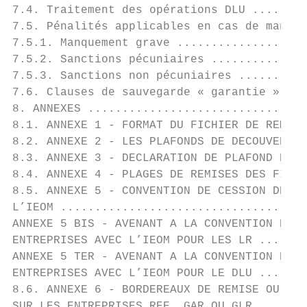
7.4. Traitement des opérations DLU ........
7.5. Pénalités applicables en cas de manque
7.5.1. Manquement grave ...................
7.5.2. Sanctions pécuniaires ..............
7.5.3. Sanctions non pécuniaires ..........
7.6. Clauses de sauvegarde « garantie » ...
8. ANNEXES ................................
8.1. ANNEXE 1 - FORMAT DU FICHIER DE REMISE
8.2. ANNEXE 2 - LES PLAFONDS DE DECOUVERT .
8.3. ANNEXE 3 - DECLARATION DE PLAFOND DE D
8.4. ANNEXE 4 - PLAGES DE REMISES DES FICHI
8.5. ANNEXE 5 - CONVENTION DE CESSION DE CR
L’IEOM ....................................
ANNEXE 5 BIS - AVENANT A LA CONVENTION DE C
ENTREPRISES AVEC L’IEOM POUR LES LR .......
ANNEXE 5 TER - AVENANT A LA CONVENTION DE C
ENTREPRISES AVEC L’IEOM POUR LE DLU .......
8.6. ANNEXE 6 - BORDEREAUX DE REMISE OU DE 
SUR LES ENTREPRISES REE, GAR OU GLR........