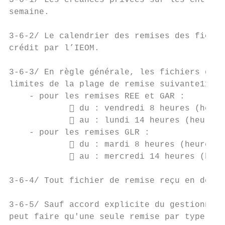
3-6-1/ Les créances privées sur les entrepr
semaine.

3-6-2/ Le calendrier des remises des fichie
crédit par l’IEOM.

3-6-3/ En règle générale, les fichiers de r
limites de la plage de remise suivante11 :

    - pour les remises REE et GAR :

             du : vendredi 8 heures (heure
             au : lundi 14 heures (heure l
    - pour les remises GLR :

             du : mardi 8 heures (heure lo
             au : mercredi 14 heures (heur
3-6-4/ Tout fichier de remise reçu en dehor
3-6-5/ Sauf accord explicite du gestionnair
peut faire qu'une seule remise par type de 