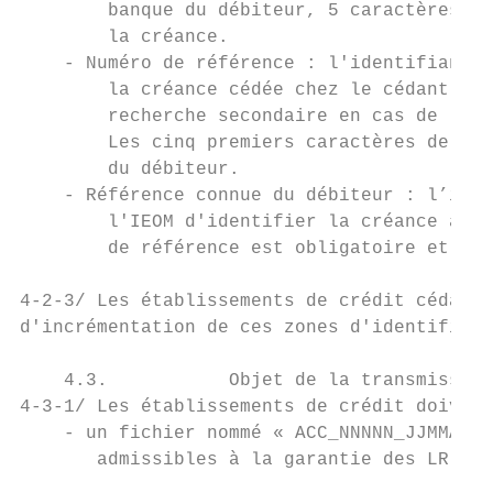
        banque du débiteur, 5 caractères ré
        la créance.

    - Numéro de référence : l'identifiant «
        la créance cédée chez le cédant. Ce
        recherche secondaire en cas de liti
        Les cinq premiers caractères de cet
        du débiteur.

    - Référence connue du débiteur : l’iden
        l'IEOM d'identifier la créance aupr
        de référence est obligatoire et uni
4-2-3/ Les établissements de crédit cédants
d'incrémentation de ces zones d'identificat
    4.3.           Objet de la transmission

4-3-1/ Les établissements de crédit doivent
    - un fichier nommé « ACC_NNNNN_JJMMAAAA
       admissibles à la garantie des LR et 