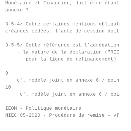
Monétaire et Financier, doit être établi, s
annexe 7.

3-5-4/ Outre certaines mentions obligatoire
créances cédées, l’acte de cession doit men
3-5-5/ Cette référence est l’agrégation des
    - la nature de la déclaration ("REE" po
       pour la ligne de refinancement) ;

9

    cf. modèle joint en annexe 6 / point n°
10

     cf. modèle joint en annexe 6 / point n
IEOM – Politique monétaire                 
NIEC 05-2020 - Procédure de remise - vf.doc