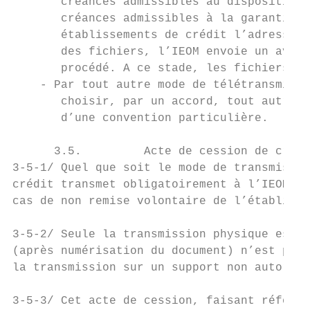
       créances admissibles au dispositif d
       créances admissibles à la garantie. 
       établissements de crédit l’adresse é
       des fichiers, l’IEOM envoie un avis 
       procédé. A ce stade, les fichiers tr
    - Par tout autre mode de télétransmissi
       choisir, par un accord, tout autre m
       d’une convention particulière.

      3.5.         Acte de cession de créan
3-5-1/ Quel que soit le mode de transmissio
crédit transmet obligatoirement à l’IEOM un
cas de non remise volontaire de l’établisse
3-5-2/ Seule la transmission physique est a
(après numérisation du document) n’est pas 
la transmission sur un support non autorisé
3-5-3/ Cet acte de cession, faisant référen