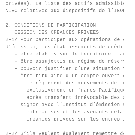
privées). La liste des actifs admissibles e
NIEC relatives aux dispositifs de l’IEOM.

2. CONDITIONS DE PARTICIPATION             
   CESSION DES CREANCES PRIVEES

2-1/ Pour participer aux opérations de cess
d’émission, les établissements de crédit do
   - être établis sur le territoire françai
   - être assujettis au régime de réserves 
   - pouvoir justifier d’une situation fina
   - être titulaire d’un compte ouvert dans
       le règlement des mouvements de fonds
       exclusivement en francs Pacifique, c
       après transfert irrévocable des acti
   - signer avec l’Institut d’émission une 
       entreprises et les avenants relatifs
       créances privées sur les entreprises
2-2/ S’ils veulent également remettre des c