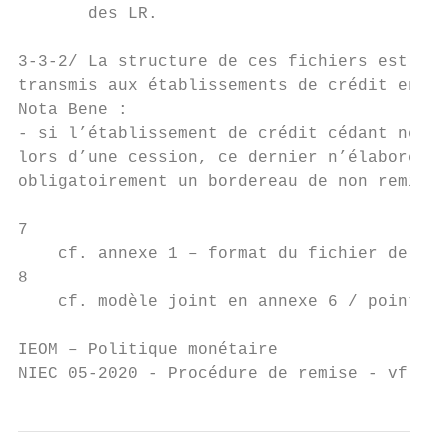
       des LR.

3-3-2/ La structure de ces fichiers est con
transmis aux établissements de crédit en 20
Nota Bene :

- si l’établissement de crédit cédant ne so
lors d’une cession, ce dernier n’élabore pa
obligatoirement un bordereau de non remise 
7

    cf. annexe 1 – format du fichier de rem
8

    cf. modèle joint en annexe 6 / point n°
IEOM – Politique monétaire                 
NIEC 05-2020 - Procédure de remise - vf.doc