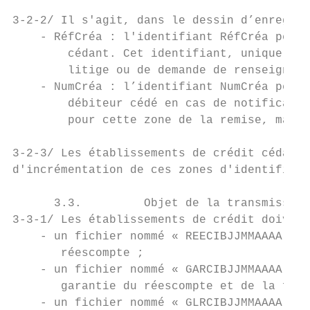
3-2-2/ Il s'agit, dans le dessin d’enregist
    - RéfCréa : l'identifiant RéfCréa perme
        cédant. Cet identifiant, unique, do
        litige ou de demande de renseigneme
    - NumCréa : l’identifiant NumCréa perme
        débiteur cédé en cas de notificatio
        pour cette zone de la remise, mais 
3-2-3/ Les établissements de crédit cédants
d'incrémentation de ces zones d'identificat
      3.3.         Objet de la transmission

3-3-1/ Les établissements de crédit doivent
    - un fichier nommé « REECIBJJMMAAAA.TXT
       réescompte ;

    - un fichier nommé « GARCIBJJMMAAAA.TXT
       garantie du réescompte et de la faci
    - un fichier nommé « GLRCIBJJMMAAAA.TXT