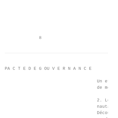
                                           
                                           
                                           
                                           
                                           
                                           
             8
PA C T E D E G OU V E R N A N C E

                                   Un effor
                                   de mettr
                                   2. Le pr
                                   nautaire
                                   Découlan