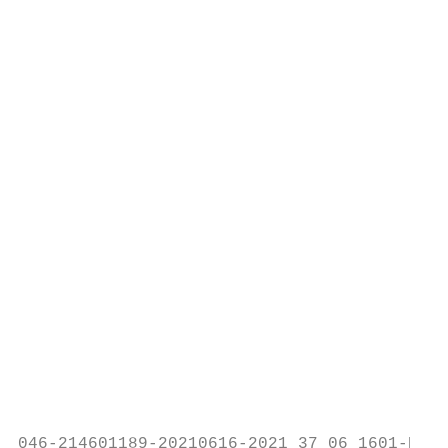
                                           
                                           
                                           
                                           
                                           
                                           
                                           
                                           
                                           
                                           
                                           
                                           
                                           
                                           
046-214601189-20210616-2021_37_06_1601-DE
