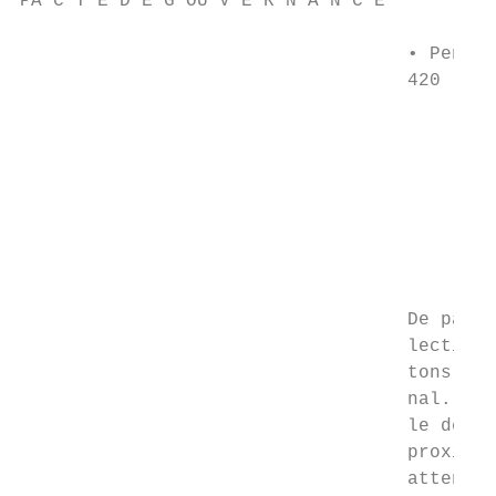
PA C T E D E G OU V E R N A N C E

                                   • Pensez
                                   420 répo
                                           
                                           
                                           
                                           
                                           
                                   De par s
                                   lectivit
                                   tons tou
                                   nal. For
                                   le déplo
                                   proximit
                                   attendu.