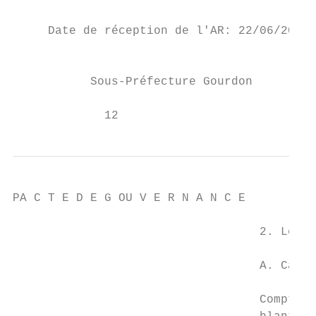
                                           
     Date de réception de l'AR: 22/06/2021

                                           
           Sous-Préfecture Gourdon

             12
PA C T E D E G OU V E R N A N C E

                                   2. Les b
                                   A. Carto
                                   Comptant