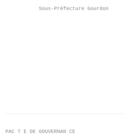
                                                  		        B. Débat public et accès à
           Sous-Préfecture Gourdon

                                           
                                           
                                                  		        l’harmonisation des compéten
                                           
                                           
                                           
                                           
                                           
                                           
                                           
PAC T E DE GOUVERNAN CE
