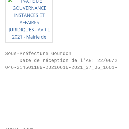
Sous-Préfecture Gourdon

     Date de réception de l'AR: 22/06/2021

046-214601189-20210616-2021_37_06_1601-DE

                                           
                                           
                                           
                                           
                                           