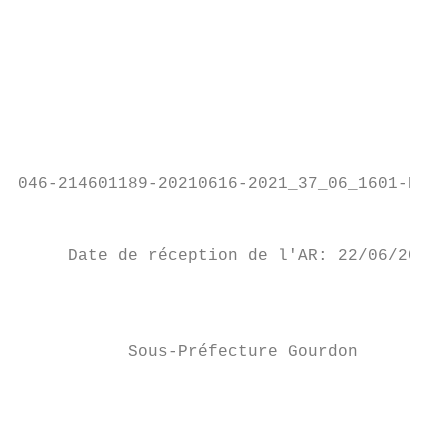
                                           
                                           
                                           
                                           
                                           
                                           
                                           
046-214601189-20210616-2021_37_06_1601-DE

                                           
     Date de réception de l'AR: 22/06/2021

                                           
                                           
           Sous-Préfecture Gourdon

                                           
                                           