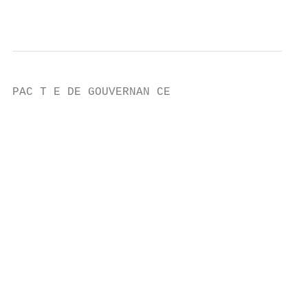
                                           
PAC T E DE GOUVERNAN CE

                                           
                                           
                                           
                                           
                                           
                                           
                                           
                                           
                                           
                                           
                                           