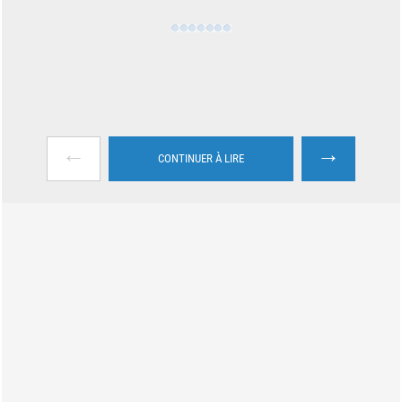
←
→
CONTINUER À LIRE