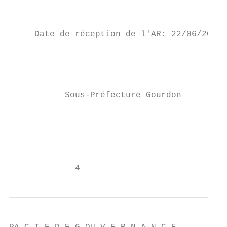
                                           
     Date de réception de l'AR: 22/06/2021

                                           
                                           
           Sous-Préfecture Gourdon

                                           
                                           
             4