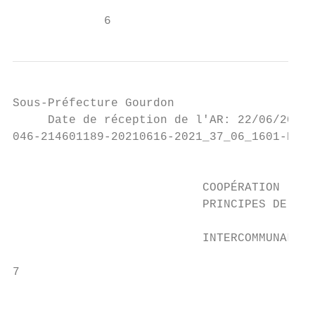
             6
Sous-Préfecture Gourdon

     Date de réception de l'AR: 22/06/2021

046-214601189-20210616-2021_37_06_1601-DE

                                           
                           COOPÉRATION

                           PRINCIPES DE LA

                           INTERCOMMUNALE

7

                                           