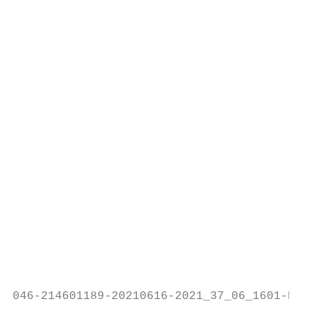
                                           
                                           
                                           
                                           
                                           
                                           
                                           
                                           
                                           
                                           
                                           
                                           
                                           
                                           
                                           
                                           
046-214601189-20210616-2021_37_06_1601-DE
