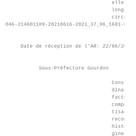
                                   elles-mê
                                   longs su
                                   circonst
046-214601189-20210616-2021_37_06_1601-DE

                                           
     Date de réception de l'AR: 22/06/2021

                                           
           Sous-Préfecture Gourdon

                                   Constitu
                                   dinaires
                                   facteur 
                                   composé 
                                   tisanal,
                                   reconnue
                                   historiq
                                   gines Hu