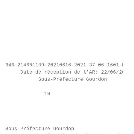
                                           
                                           
                                           
                                           
                                           
                                           
                                           
046-214601189-20210616-2021_37_06_1601-DE

     Date de réception de l'AR: 22/06/2021

           Sous-Préfecture Gourdon

             10
Sous-Préfecture Gourdon
