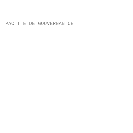
PAC T E DE GOUVERNAN CE

                                           
                                           
                                           
                                           
                                           
                                           
                                           
                                           
                                           
                                           
                                           