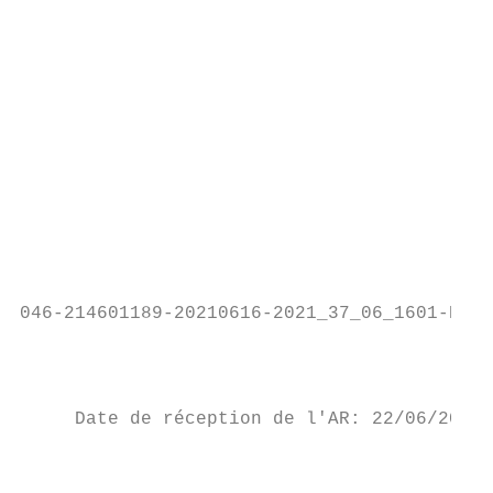
                                           
                                                  		        A. Le Conseil communautaire, une
                                                  		        B. Le bureau communautaire, une instanc
                                           
                                                  		        A. Le
                                                  		        B. L’exécutif, une instance de travail et de conce
                                           
                                                  		        A. Les commissions thématiques, organe
                                                  		        B. Les comités de cohésion
                                           
046-214601189-20210616-2021_37_06_1601-DE

                                           
                                           
     Date de réception de l'AR: 22/06/2021

                                                  		        A. Mise en œuvre de séminaire des élus et de la Con