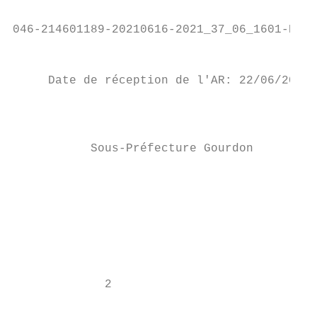
                                           
046-214601189-20210616-2021_37_06_1601-DE

                                           
     Date de réception de l'AR: 22/06/2021

                                           
                                           
           Sous-Préfecture Gourdon

                                           
                                           
                                           
                                           
                                           
             2