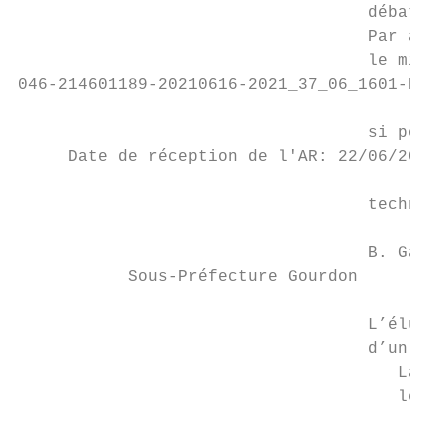
                                   débat co
                                   Par aill
                                   le mieux
046-214601189-20210616-2021_37_06_1601-DE

                                   si pouvo
     Date de réception de l'AR: 22/06/2021

                                   techniqu
                                   B. Garan
           Sous-Préfecture Gourdon

                                   L’élu, r
                                   d’un rôl
                                      La ga
                                      les i
                                           
                                           