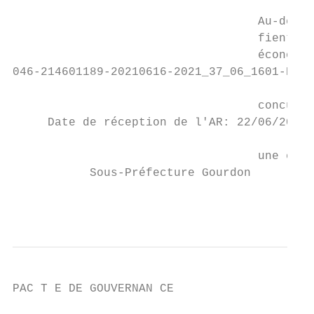
                                   Au-delà 
                                   fient l’
                                   économiq
046-214601189-20210616-2021_37_06_1601-DE

                                   concurre
     Date de réception de l'AR: 22/06/2021

                                   une éche
           Sous-Préfecture Gourdon

                                           
PAC T E DE GOUVERNAN CE
