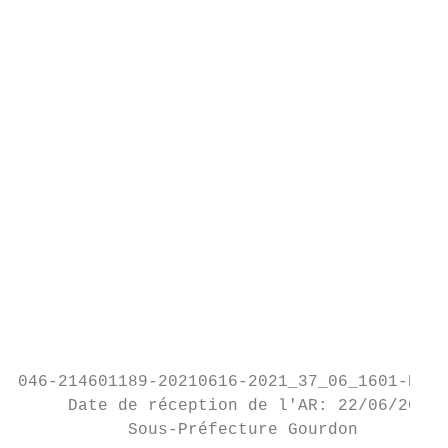
                                           
                                           
                                           
                                           
                                           
                                           
                                           
                                           
                                           
                                           
                                           
                                           
                                           
046-214601189-20210616-2021_37_06_1601-DE

     Date de réception de l'AR: 22/06/2021

           Sous-Préfecture Gourdon
