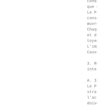
                                   conditio
                                   que ces 
                                   Le Prési
                                   conseil 
                                   œuvre au
                                   Chaque m
                                   et d’inf
                                   toyens, 
                                   L’implic
                                   Cauvaldo
                                   3. Respe
                                   intercom
                                   A. Inhér
                                   Le Prési
                                   stratégi
                                   l’action
                                   doivent 