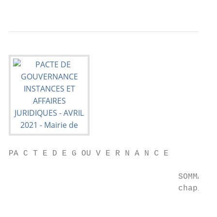
                                           
PA C T E D E G OU V E R N A N C E

                                   SOMMAIRE

                                   chapitre
                                           