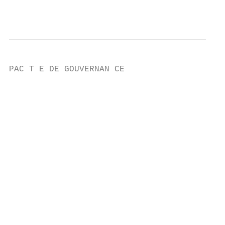
                                           
PAC T E DE GOUVERNAN CE

                                           
                                           
                                           
                                           
                                           
                                           
                                           
                                           
                                           
                                           