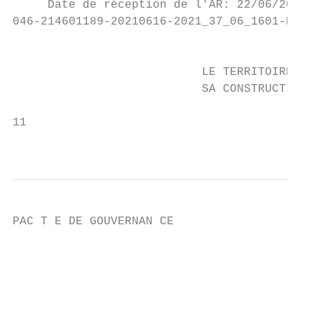
     Date de réception de l'AR: 22/06/2021

046-214601189-20210616-2021_37_06_1601-DE

                                           
                           LE TERRITOIRE,

                           SA CONSTRUCTION

11

                                           
PAC T E DE GOUVERNAN CE

                                           
                                           
                                           