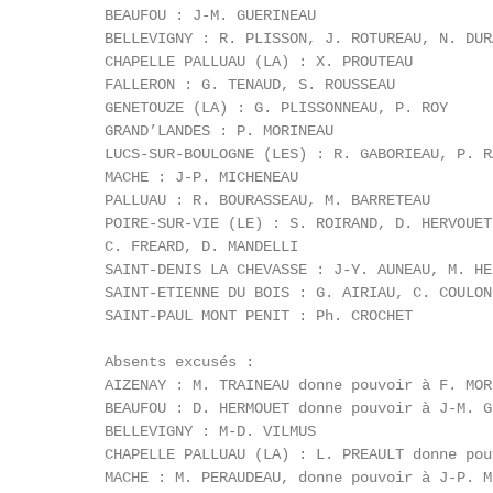
       BEAUFOU : J-M. GUERINEAU

       BELLEVIGNY : R. PLISSON, J. ROTUREAU, N. DUR
       CHAPELLE PALLUAU (LA) : X. PROUTEAU

       FALLERON : G. TENAUD, S. ROUSSEAU

       GENETOUZE (LA) : G. PLISSONNEAU, P. ROY

       GRAND’LANDES : P. MORINEAU

       LUCS-SUR-BOULOGNE (LES) : R. GABORIEAU, P. R
       MACHE : J-P. MICHENEAU

       PALLUAU : R. BOURASSEAU, M. BARRETEAU

       POIRE-SUR-VIE (LE) : S. ROIRAND, D. HERVOUET
       C. FREARD, D. MANDELLI

       SAINT-DENIS LA CHEVASSE : J-Y. AUNEAU, M. HE
       SAINT-ETIENNE DU BOIS : G. AIRIAU, C. COULON 
       SAINT-PAUL MONT PENIT : Ph. CROCHET

       Absents excusés :

       AIZENAY : M. TRAINEAU donne pouvoir à F. MORN
       BEAUFOU : D. HERMOUET donne pouvoir à J-M. G
       BELLEVIGNY : M-D. VILMUS

       CHAPELLE PALLUAU (LA) : L. PREAULT donne pou
       MACHE : M. PERAUDEAU, donne pouvoir à J-P. M