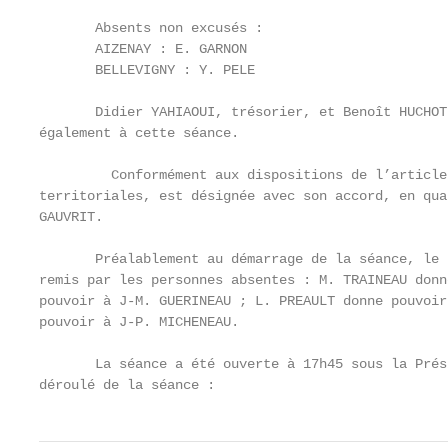
       Absents non excusés :

       AIZENAY : E. GARNON

       BELLEVIGNY : Y. PELE

       Didier YAHIAOUI, trésorier, et Benoît HUCHOT
également à cette séance.

         Conformément aux dispositions de l’article
territoriales, est désignée avec son accord, en qua
GAUVRIT.

       Préalablement au démarrage de la séance, le 
remis par les personnes absentes : M. TRAINEAU donn
pouvoir à J-M. GUERINEAU ; L. PREAULT donne pouvoir
pouvoir à J-P. MICHENEAU.

       La séance a été ouverte à 17h45 sous la Prés
déroulé de la séance :