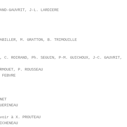
AND-GAUVRIT, J-L. LARDIERE

ABILLER, M. GRATTON, B. TRIMOUILLE

, C. ROIRAND, Ph. SEGUIN, P-M. GUICHOUX, J-C. GAUVRIT,

RMOUET, P. ROUSSEAU

FEBVRE

ET

UERINEAU

voir à X. PROUTEAU

ICHENEAU
