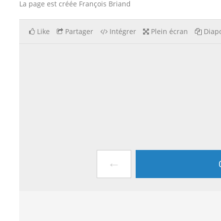
La page est créée François Briand
Like
Partager
Intégrer
Plein écran
Diapo
←