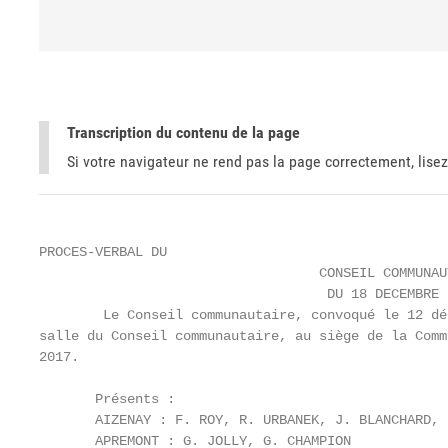
Transcription du contenu de la page
Si votre navigateur ne rend pas la page correctement, lisez
PROCES-VERBAL DU

                                   CONSEIL COMMUNAUT
                                    DU 18 DECEMBRE 2
        Le Conseil communautaire, convoqué le 12 dé
salle du Conseil communautaire, au siège de la Comm
2017.

       Présents :

       AIZENAY : F. ROY, R. URBANEK, J. BLANCHARD, 
       APREMONT : G. JOLLY, G. CHAMPION
