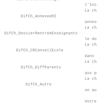
                                  l’Interne
                                  La charte
       DifCh_AnnexeeRI

                                  annexe au
                                  La charte
DifCh_DossierRentreeEnseignants

                                  le dossie
                                  La charte
     DifCh_CRConseilEcole

                                  dans le c
                                  La charte
       DifCh_DiffParents

                                  aux paren
                                  La charte
         DifCh_Autre

                                  un autre 
                                           
                                  Votre éco