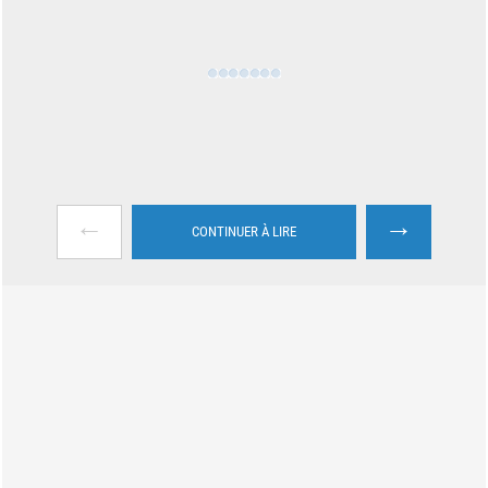
←
→
CONTINUER À LIRE