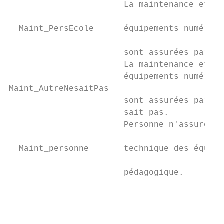
                       La maintenance et l'
                                           
  Maint_PersEcole      équipements numériqu
                                           
                       sont assurées par du
                       La maintenance et l'
                       équipements numériqu
Maint_AutreNesaitPas

                       sont assurées par un
                       sait pas.

                       Personne n'assure la
                                           
  Maint_personne       technique des équipe
                                           
                       pédagogique.

                                           
                                           