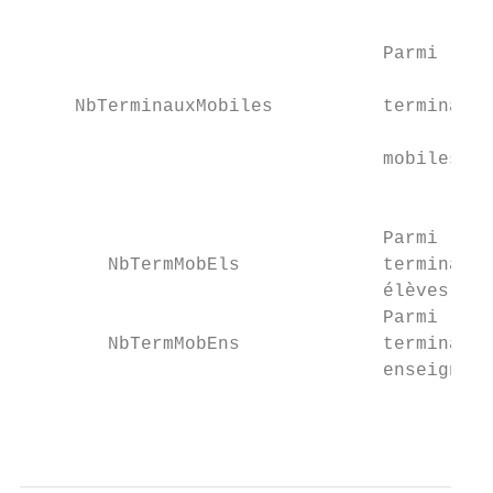
                                           
                                           
                                 Parmi le n
                                           
     NbTerminauxMobiles          terminaux 
                                           
                                 mobiles)

                                           
                                           
                                 Parmi le n
        NbTermMobEls             terminaux 
                                 élèves

                                 Parmi le n
        NbTermMobEns             terminaux 
                                 enseignant
                                           