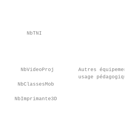
                                           
                                           
                                           
                                           
       NbTNI                               
                                           
                                           
                                           
                                           
     NbVideoProj        Autres équipements 
                        usage pédagogique :
    NbClassesMob                           
   NbImprimante3D                          
                                           
                                           