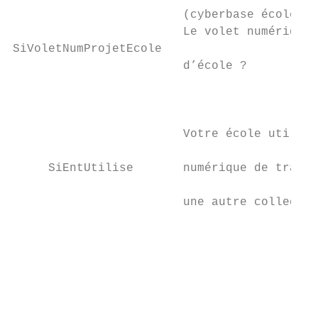
                        (cyberbase école, a
                        Le volet numérique 
SiVoletNumProjetEcole

                        d’école ?          
                                           
                                           
                                           
                        Votre école utilise
                                           
     SiEntUtilise       numérique de travai
                                           
                        une autre collectiv
                                           
                                           
                                           
                                           
                                           