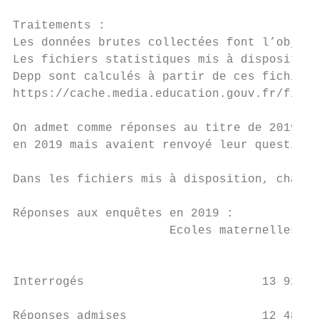
Traitements :

Les données brutes collectées font l’objet 
Les fichiers statistiques mis à disposition
Depp sont calculés à partir de ces fichiers
https://cache.media.education.gouv.fr/file/
On admet comme réponses au titre de 2019 le
en 2019 mais avaient renvoyé leur questionn
Dans les fichiers mis à disposition, chaque
Réponses aux enquêtes en 2019 :

                      Ecoles maternelles   
                                           
Interrogés                         13 928  
Réponses admises                   12 483  