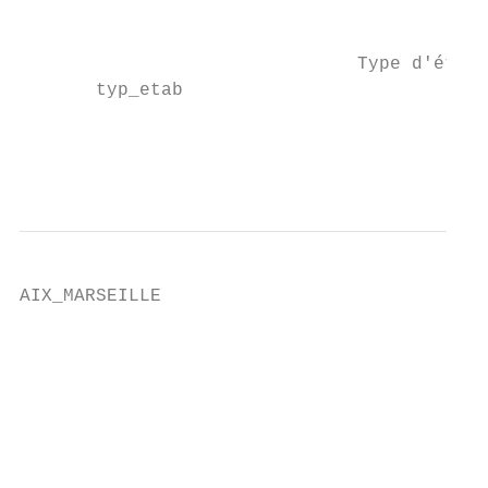
                                           
                                           
                               Type d'établ
       typ_etab                            
                                           
                                           
AIX_MARSEILLE

                                           
                                           
                                           
                                           
                                           
                                           
                                           