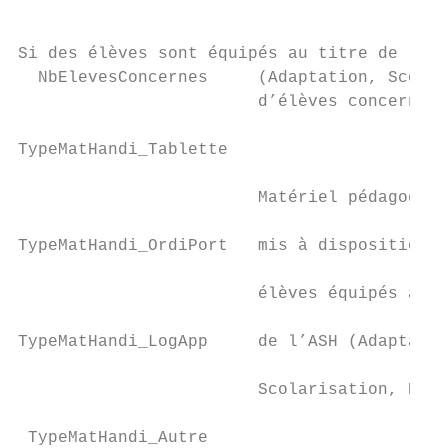
Si des élèves sont équipés au titre de l’AS
  NbElevesConcernes     (Adaptation, Scolar
                        d’élèves concernés

                                           
TypeMatHandi_Tablette                      
                                           
                        Matériel pédagogiqu
                                           
TypeMatHandi_OrdiPort   mis à disposition d
                                           
                        élèves équipés au t
                                           
TypeMatHandi_LogApp     de l’ASH (Adaptatio
                                           
                        Scolarisation, Hand
                                           
 TypeMatHandi_Autre                        