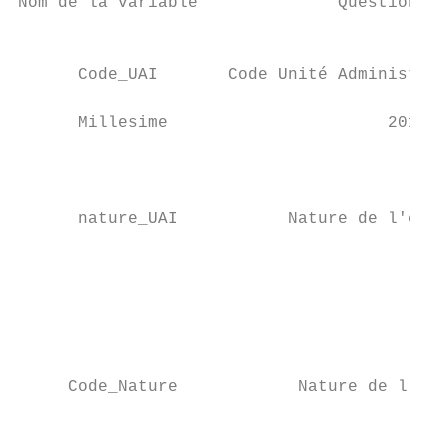
Nom de la variable              Questions  
                                           
      Code_UAI       Code Unité Administrat
      Millesime                      2019  
                                           
                                           
                                           
      nature_UAI           Nature de l'étab
                                           
                                           
                                           
                                           
                                           
                                           
     Code_Nature            Nature de l'éta
                                           
                                           