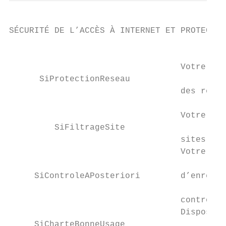
SÉCURITÉ DE L’ACCÈS À INTERNET ET PROTECTIO
                                           
                                  Votre éco
      SiProtectionReseau

                                  des résea
                                           
                                  Votre éco
         SiFiltrageSite

                                  sites web
                                  Votre éco
                                           
     SiControleAPosteriori        d’enregis
                                           
                                  contrôle 
                                  Disposez‐
     SiCharteBonneUsage
