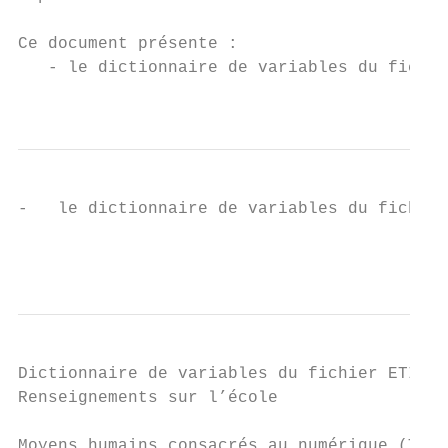
Ce document présente :

   - le dictionnaire de variables du fichie
                                           
-   le dictionnaire de variables du fichier
                                           
Dictionnaire de variables du fichier ETIC 1
Renseignements sur l’école

Moyens humains consacrés au numérique (TIC)
