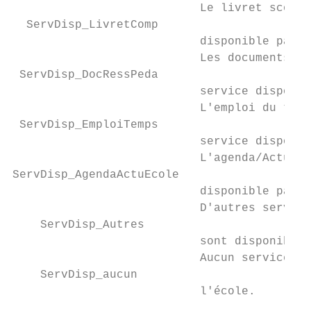
                           Le livret scolai
  ServDisp_LivretComp

                           disponible par i
                           Les documents et
 ServDisp_DocRessPeda

                           service disponib
                           L'emploi du temp
 ServDisp_EmploiTemps

                           service disponib
                           L'agenda/Actuali
ServDisp_AgendaActuEcole

                           disponible par i
                           D'autres service
    ServDisp_Autres

                           sont disponibles
                           Aucun service n'
    ServDisp_aucun

                           l'école.        
                                           