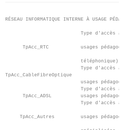
RÉSEAU INFORMATIQUE INTERNE À USAGE PÉDAGOG
                          Type d'accès à in
                                           
      TpAcc_RTC           usages pédagogiqu
                                           
                          téléphonique)

                          Type d'accès à in
TpAcc_CableFibreOptique

                          usages pédagogiqu
                          Type d'accès à in
      TpAcc_ADSL          usages pédagogiqu
                          Type d'accès à in
                                           
     TpAcc_Autres         usages pédagogiqu
                                           