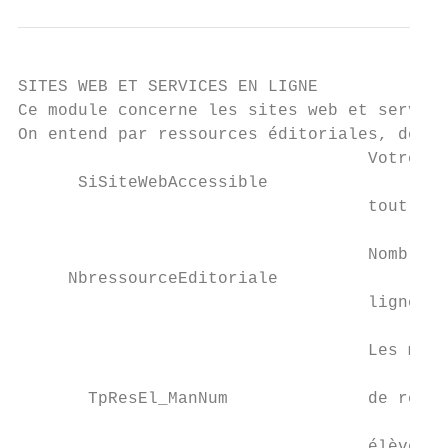
SITES WEB ET SERVICES EN LIGNE

Ce module concerne les sites web et service
On entend par ressources éditoriales, des r
                                   Votre éc
      SiSiteWebAccessible

                                   tout pub
                                           
                                   Nombre d
     NbressourceEditoriale                 
                                   ligne mi
                                           
                                   Les manu
                                           
       TpResEl_ManNum              de resso
                                           
                                   élèves.
