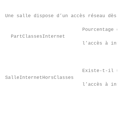
Une salle dispose d’un accès réseau dès

                                           
                           Pourcentage de s
  PartClassesInternet                      
                           l’accès à intern
                                           
                                           
                                           
                           Existe‐t‐il une 
SalleInternetHorsClasses

                           l’accès à intern
                                           
                                           
                                           