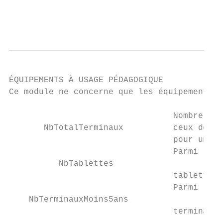
                                           
ÉQUIPEMENTS À USAGE PÉDAGOGIQUE

Ce module ne concerne que les équipements d
                                 Nombre tot
       NbTotalTerminaux          ceux des c
                                 pour un us
                                 Parmi le n
          NbTablettes                      
                                 tablettes

                                 Parmi le n
    NbTerminauxMoins5ans                   
                                 terminaux 