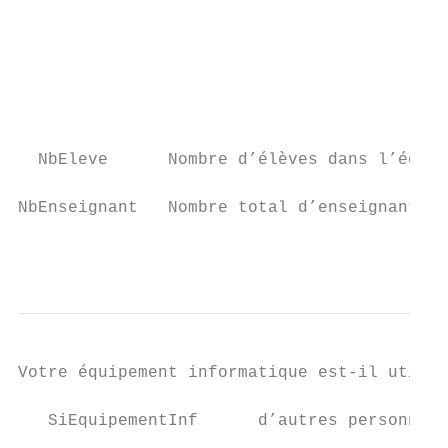
                                           
                                           
                                           
                                           
                                           
                                           
  NbEleve      Nombre d’élèves dans l’école
                                           
NbEnseignant   Nombre total d’enseignants d
                                           
                                           
Votre équipement informatique est‐il utilis
                                           
   SiEquipementInf      d’autres personnes 
                                           