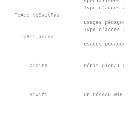
                          spécialisées sate
                          Type d'accès à in
   TpAcc_NeSaitPas

                          usages pédagogiqu
                          Type d'accès à in
     TpAcc_aucun

                          usages pédagogiqu
                                           
                                           
        DebitG            Débit global de l
                                           
                                           
                                           
        SiWifi            Un réseau WiFi es
                                           
                                           