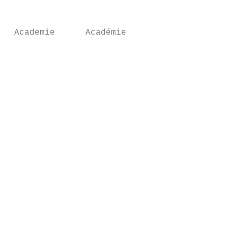
                                           
                                           
 Academie      Académie                    
                                           
                                           
                                           
                                           
                                           
                                           
                                           
                                           
                                           
                                           
                                           
                                           
                                           
                                           
                                           