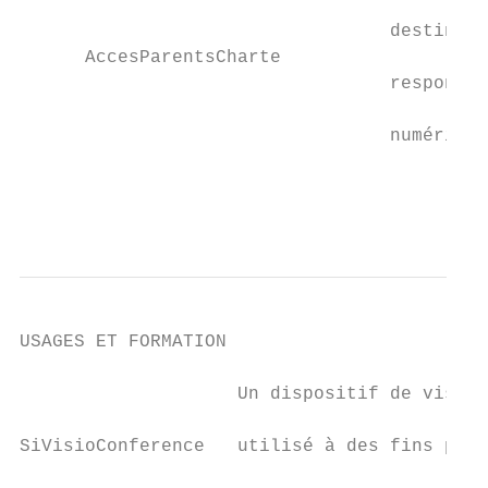
                                           
                                  destinati
      AccesParentsCharte                   
                                  responsab
                                           
                                  numérique
                                           
                                           
                                          
USAGES ET FORMATION

                    Un dispositif de visioc
                                           
SiVisioConference   utilisé à des fins péda
                                           