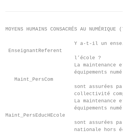
MOYENS HUMAINS CONSACRÉS AU NUMÉRIQUE (TIC)

                       Y a‐t‐il un enseigna
 EnseignantReferent

                       l’école ?           
                       La maintenance et l'
                       équipements numériqu
   Maint_PersCom

                       sont assurées par du
                       collectivité compéte
                       La maintenance et l'
                       équipements numériqu
Maint_PersEducHEcole

                       sont assurées par du
                       nationale hors école