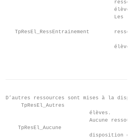
                                   ressourc
                                   élèves.

                                   Les ress
                                           
   TpResEl_RessEntrainement        ressourc
                                           
                                   élèves.

                                          
D’autres ressources sont mises à la disposi
     TpResEl_Autres

                           élèves.         
                           Aucune ressource
    TpResEl_Aucune

                           disposition des 