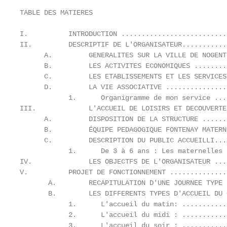
TABLE DES MATIERES

I.          INTRODUCTION ..........................
II.         DESCRIPTIF DE L'ORGANISATEUR...........
      A.         GENERALITES SUR LA VILLE DE NOGENT
      B.         LES ACTIVITES ECONOMIQUES ........
      C.         LES ETABLISSEMENTS ET LES SERVICES
      D.         LA VIE ASSOCIATIVE ...............
            1.      Organigramme de mon service ...
III.             L'ACCUEIL DE LOISIRS ET DECOUVERTE
      A.         DISPOSITION DE LA STRUCTURE ......
      B.         ÉQUIPE PEDAGOGIQUE FONTENAY MATERN
      C.         DESCRIPTION DU PUBLIC ACCUEILLI...
            1.      De 3 à 6 ans : Les maternelles 
IV.              LES OBJECTFS DE L'ORGANISATEUR ...
V.          PROJET DE FONCTIONNEMENT ..............
       A.        RECAPITULATION D'UNE JOURNEE TYPE 
       B.        LES DIFFERENTS TYPES D'ACCUEIL DU 
            1.      L'accueil du matin: ...........
            2.      L'accueil du midi : ...........
            3.      L'accueil du soir : ...........