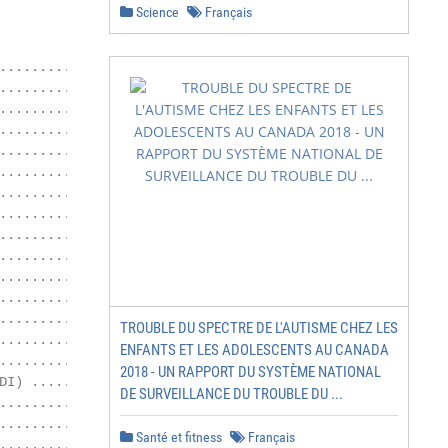
Science
Français
.........................................................
................................................... 4

.................................................. 4

.........................................................
.........................................................
.........................................................
.........................................................
.................................................... 7

.........................................................
.......................................... 8

.........................................................
.........................................................
.........................................................
TROUBLE DU SPECTRE DE L'AUTISME CHEZ LES
.........................................................
ENFANTS ET LES ADOLESCENTS AU CANADA
.........................................................
2018 - UN RAPPORT DU SYSTÈME NATIONAL
I) ........ 14

DE SURVEILLANCE DU TROUBLE DU ...
........................................................
........................................................
Santé et fitness
Français
........................................................