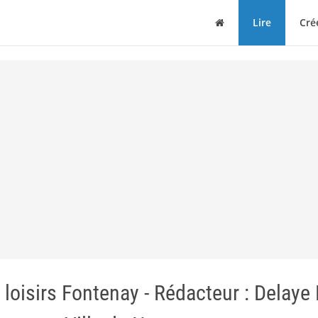
Maison
Lire
Cré
 loisirs Fontenay - Rédacteur : Delay