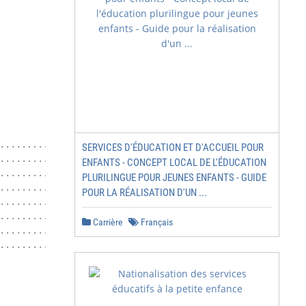
................................................. 30

SERVICES D'ÉDUCATION ET D'ACCUEIL POUR
.........................................................
ENFANTS - CONCEPT LOCAL DE L'ÉDUCATION
.........................................................
PLURILINGUE POUR JEUNES ENFANTS - GUIDE
.........................................................
POUR LA RÉALISATION D'UN ...
........................................................
.........................................................
Carrière
Français
.........................................................
..................................................... 35

                                                        