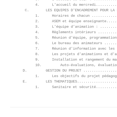
            4.      L'accueil du mercredi..........
       C.        LES EQUIPES D'ENCADREMENT POUR LA 
            1.      Horaires de chacun ............
            2.      ASEM et équipe enseignante.....
            3.      L'équipe d’animation : ........
            4.      Règlements intérieurs .........
            5.      Réunion d'équipe, programmation
            6.      Le bureau des animateurs ......
            7.      Réunion d'information avec les 
            8.      Les projets d'animations et d'a
            9.      Installation et rangement du ma
            10.         Auto-évaluations, évaluatio
      D.         GESTION DU PROJET ................
            1.      Les objectifs du projet pédagog
      E.         LES THEMATIQUES...................
            1.      Sanitaire et sécurité..........
                                                   