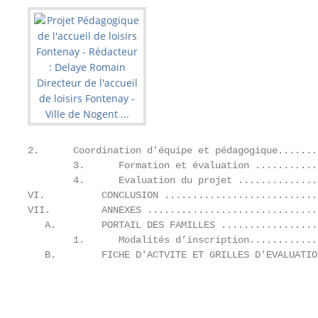
2.      Coordination d'équipe et pédagogique.......
        3.      Formation et évaluation ...........
        4.      Evaluation du projet ..............
VI.          CONCLUSION ...........................
VII.         ANNEXES ..............................
   A.        PORTAIL DES FAMILLES .................
        1.      Modalités d’inscription............
   B.        FICHE D'ACTVITE ET GRILLES D'EVALUATIO
                                                   