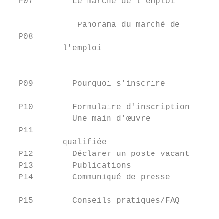
  P07        Le marché de l'emploi         
              Panorama du marché de        
  P08

           l'emploi                        
                                           
  P09        Pourquoi s'inscrire

                                           
  P10        Formulaire d'inscription      
             Une main d'œuvre              
  P11

           qualifiée                       
  P12        Déclarer un poste vacant      
  P13        Publications                  
  P14        Communiqué de presse          
                                           
  P15        Conseils pratiques/FAQ

                                           