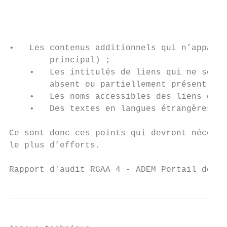
•   Les contenus additionnels qui n’apparai
        principal) ;

    •   Les intitulés de liens qui ne sont 
        absent ou partiellement présent dan
    •   Les noms accessibles des liens qui 
    •   Des textes en langues étrangères no
Ce sont donc ces points qui devront nécessi
le plus d’efforts.

Rapport d'audit RGAA 4 - ADEM Portail de l’