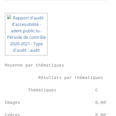
Moyenne par thématiques

             Résultats par thématiques

                                           
         Thématiques               C       
                                           
Images                             0,00%   
                                           
Cadres                             0,00%   