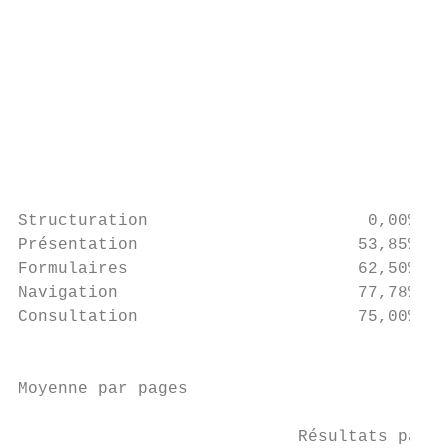
                                           
                                           
                                           
                                           
                                           
                                           
                                           
Structuration                      0,00%   
Présentation                      53,85%   
Formulaires                       62,50%   
Navigation                        77,78%   
Consultation                      75,00%   
                                           
Moyenne par pages

                            Résultats par p