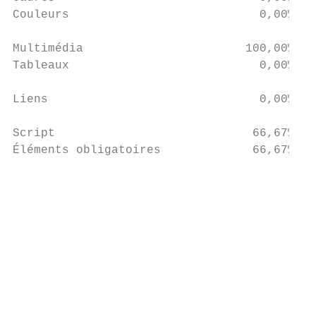
Couleurs                           0,00%   
                                           
Multimédia                       100,00%   
Tableaux                           0,00%   
                                           
Liens                              0,00%   
                                           
Script                            66,67%   
Éléments obligatoires             66,67%   
                                           
                                           
                                           
                                           
                                           
                                           