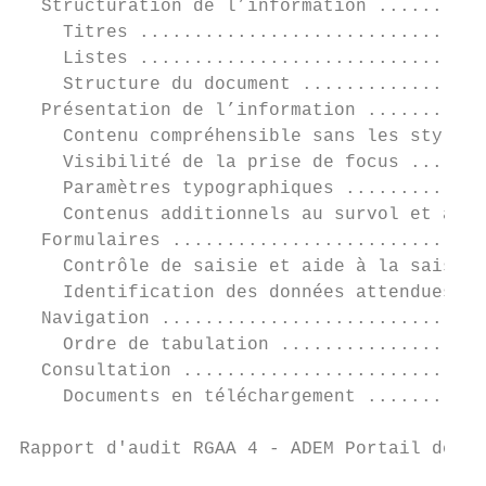
  Structuration de l’information ..........
    Titres ................................
    Listes ................................
    Structure du document .................
  Présentation de l’information ...........
    Contenu compréhensible sans les styles 
    Visibilité de la prise de focus .......
    Paramètres typographiques .............
    Contenus additionnels au survol et au f
  Formulaires .............................
    Contrôle de saisie et aide à la saisie 
    Identification des données attendues ..
  Navigation ..............................
    Ordre de tabulation ...................
  Consultation ............................
    Documents en téléchargement ...........
Rapport d'audit RGAA 4 - ADEM Portail de l’