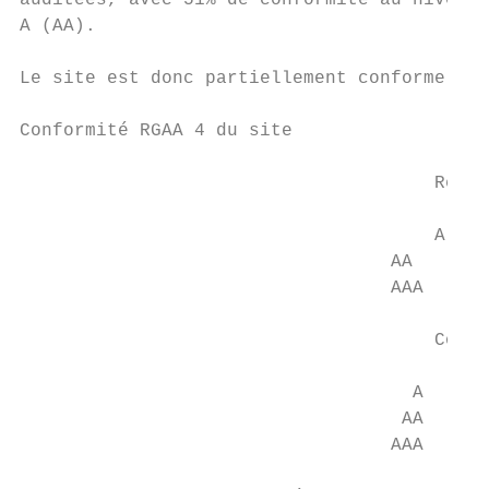
auditées, avec 51% de conformité au niveau 
A (AA).

Le site est donc partiellement conforme.

Conformité RGAA 4 du site

                                      Résul
                                           
                                      A    
                                  AA       
                                  AAA      
                                           
                                      Confo
                                           
                                    A      
                                   AA      
                                  AAA      