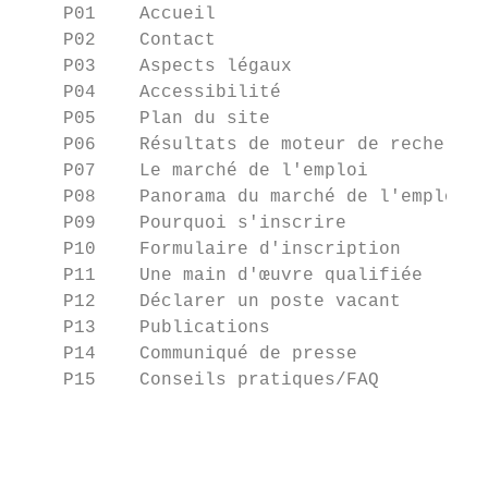
    P01    Accueil                         
    P02    Contact                         
    P03    Aspects légaux                  
    P04    Accessibilité                   
    P05    Plan du site                    
    P06    Résultats de moteur de recherche
    P07    Le marché de l'emploi           
    P08    Panorama du marché de l'emploi  
    P09    Pourquoi s'inscrire             
    P10    Formulaire d'inscription        
    P11    Une main d'œuvre qualifiée      
    P12    Déclarer un poste vacant        
    P13    Publications                    
    P14    Communiqué de presse            
    P15    Conseils pratiques/FAQ          
                                           
                                           
                                           
                                           