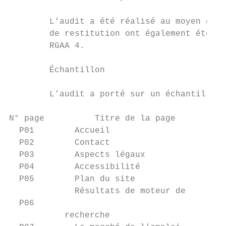
        L'audit a été réalisé au moyen de l
        de restitution ont également été ef
        RGAA 4.

        Échantillon

        L’audit a porté sur un échantillon 
N° page          Titre de la page          
  P01        Accueil                       
  P02        Contact                       
  P03        Aspects légaux                
  P04        Accessibilité                 
  P05        Plan du site                  
             Résultats de moteur de

  P06                                      
           recherche
