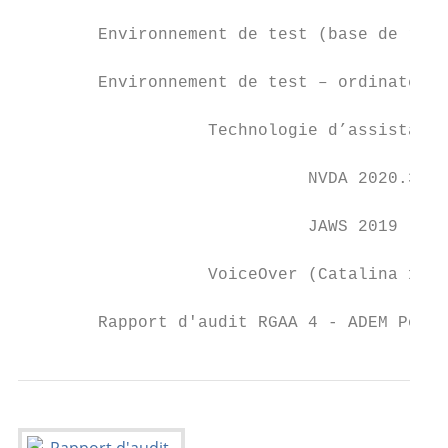
        Environnement de test (base de réfé
        Environnement de test – ordinateur

                   Technologie d’assistance
                             NVDA 2020.3   
                             JAWS 2019     
                   VoiceOver (Catalina 10.1
        Rapport d'audit RGAA 4 - ADEM Porta