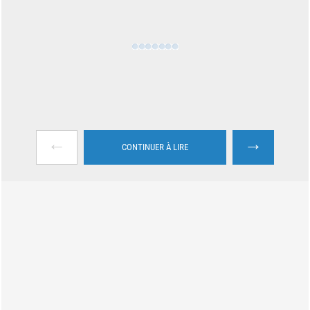
←
→
CONTINUER À LIRE