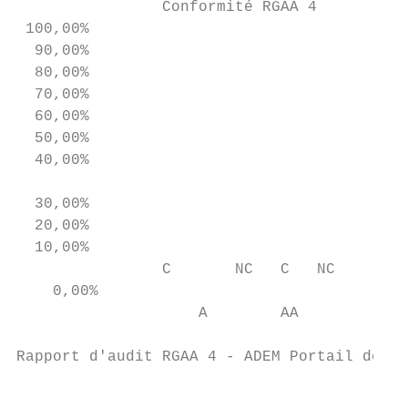
                Conformité RGAA 4          
 100,00%

  90,00%

  80,00%

  70,00%

  60,00%

  50,00%                                   
  40,00%                                   
  30,00%

  20,00%

  10,00%

                C       NC   C   NC        
    0,00%

                    A        AA           A
Rapport d'audit RGAA 4 - ADEM Portail de l’