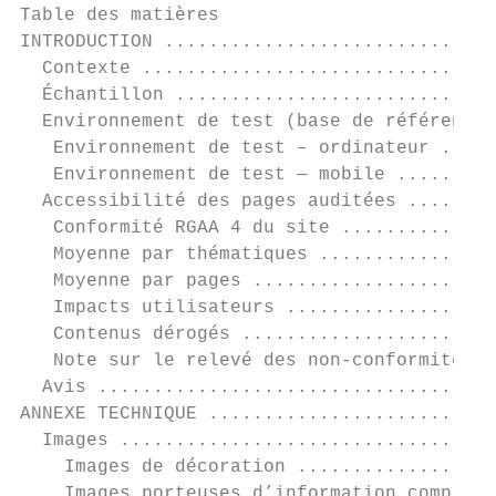
Table des matières

INTRODUCTION ..............................
  Contexte ................................
  Échantillon .............................
  Environnement de test (base de référence)
   Environnement de test – ordinateur .....
   Environnement de test — mobile .........
  Accessibilité des pages auditées ........
   Conformité RGAA 4 du site ..............
   Moyenne par thématiques ................
   Moyenne par pages ......................
   Impacts utilisateurs ...................
   Contenus dérogés .......................
   Note sur le relevé des non-conformités .
  Avis ....................................
ANNEXE TECHNIQUE ..........................
  Images ..................................
    Images de décoration ..................
    Images porteuses d’information complexe