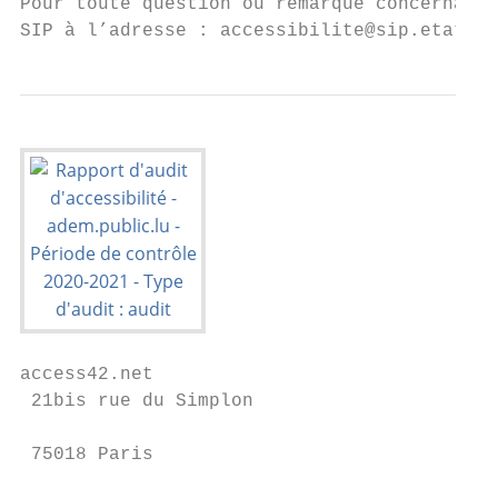
Pour toute question ou remarque concernant 
SIP à l’adresse : accessibilite@sip.etat.lu
access42.net

 21bis rue du Simplon

                                           
 75018 Paris

                                           