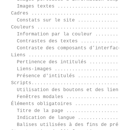
    Images textes .........................
  Cadres ..................................
    Constats sur le site ..................
  Couleurs ................................
    Information par la couleur ............
    Contrastes des textes .................
    Contraste des composants d’interface ..
  Liens ...................................
    Pertinence des intitulés ..............
    Liens-images ..........................
    Présence d'intitulés ..................
  Scripts..................................
    Utilisation des boutons et des liens ..
    Fenêtres modales ......................
  Éléments obligatoires ...................
    Titre de la page ......................
    Indication de langue ..................
    Balises utilisées à des fins de présent