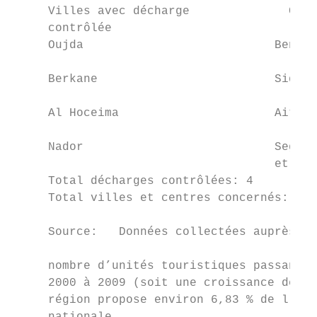
     Villes avec décharge              Cent
     contrôlée                             
     Oujda                           Beni D
     Berkane                         Sidi S
     Al Hoceima                      Ait Yo
     Nador                           Seghan
                                     et Ras
     Total décharges contrôlées: 4         
     Total villes et centres concernés: 18/
     Source:   Données collectées auprès de
     nombre d’unités touristiques passant d
     2000 à 2009 (soit une croissance de 65
     région propose environ 6,83 % de l’off