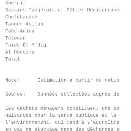
Guercif                                    
Bassins Tangérois et Côtier Méditerranéen

Chefchaouen                                
Tanger Asilah                              
Fahs-Anjra                                 
Tetouan                                    
Fnidq Et M’diq                             
Al Hoceima                                 
Total                                      
                                         To
Note:      Estimation à partir du ratio nat
Source:    Données collectées auprès des pa
Les déchets ménagers constituent une source
nuisances pour la santé publique et la viab
l’environnement, qui tend à s’accroître not
en cas de stockage dans des décharges sauva