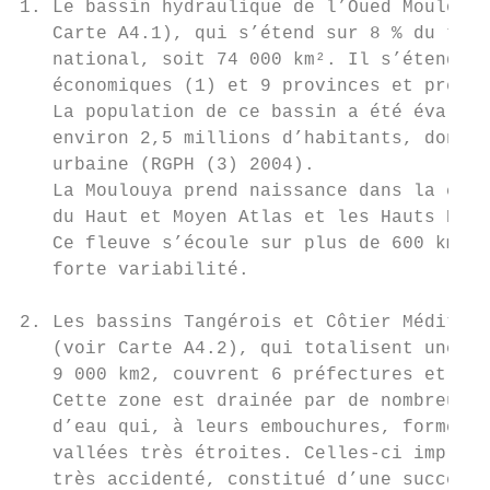
1. Le bassin hydraulique de l’Oued Moulouya
   Carte A4.1), qui s’étend sur 8 % du terr
   national, soit 74 000 km². Il s’étend su
   économiques (1) et 9 provinces et préfec
   La population de ce bassin a été évaluée
   environ 2,5 millions d’habitants, dont 5
   urbaine (RGPH (3) 2004).                
   La Moulouya prend naissance dans la chaî
   du Haut et Moyen Atlas et les Hauts Plat
   Ce fleuve s’écoule sur plus de 600 km, a
   forte variabilité.                      
                                           
2. Les bassins Tangérois et Côtier Méditerr
   (voir Carte A4.2), qui totalisent une su
   9 000 km2, couvrent 6 préfectures et pro
   Cette zone est drainée par de nombreux c
   d’eau qui, à leurs embouchures, forment 
   vallées très étroites. Celles-ci imprime
   très accidenté, constitué d’une successi