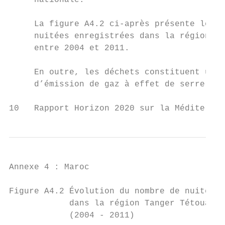
     nationale.                            
     La figure A4.2 ci-après présente le no
     nuitées enregistrées dans la région Ta
     entre 2004 et 2011.

                                           
     En outre, les déchets constituent une 
     d’émission de gaz à effet de serre res
10   Rapport Horizon 2020 sur la Méditerran
Annexe 4 : Maroc

Figure A4.2 Évolution du nombre de nuitées 
            dans la région Tanger Tétouan  
            (2004 - 2011)                  