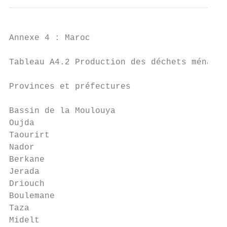
Annexe 4 : Maroc

Tableau A4.2 Production des déchets ménager
Provinces et préfectures                   
                                           
Bassin de la Moulouya

Oujda                                      
Taourirt                                   
Nador                                      
Berkane                                    
Jerada                                     
Driouch                                    
Boulemane                                  
Taza                                       
Midelt                                     