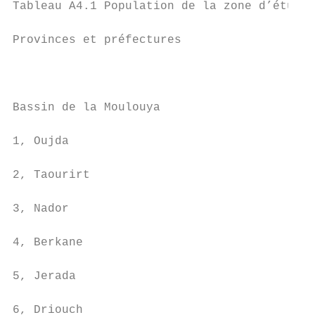
Tableau A4.1 Population de la zone d’étude

Provinces et préfectures                Pou
                                           
                                           
Bassin de la Moulouya

1, Oujda                                   
2, Taourirt                                
3, Nador                                   
4, Berkane                                 
5, Jerada                                  
6, Driouch                                 