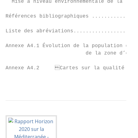
  Mise à niveau environnementale de la lagune de Marchica	���������������������
Références bibliographiques ...............
Liste des abréviations.....................
Annexe A4.1 Évolution de la population des 
		          de la zone d’étude................................................................................ 32

Annexe A4.2	Cartes sur la qualité des eaux de surface dans la zone d’étude............ 34

                                           