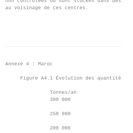
non contrôlées ou sont stockés dans des poi
au voisinage de ces centres.               
                                           
                                           
Annexe 4 : Maroc

     Figure A4.1 Évolution des quantités de
               Tonnes/an

               300 000

               250 000

               200 000
