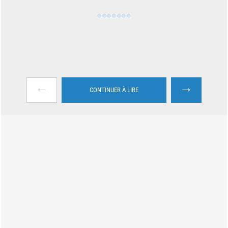
←
→
CONTINUER À LIRE