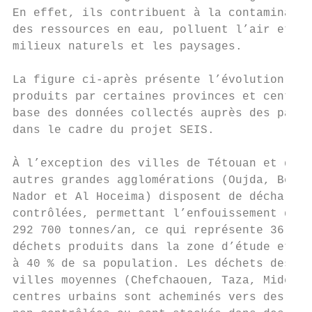
En effet, ils contribuent à la contaminatio
des ressources en eau, polluent l’air et dé
milieux naturels et les paysages.          
                                           
La figure ci-après présente l’évolution des
produits par certaines provinces et centres
base des données collectés auprès des parte
dans le cadre du projet SEIS.              
                                           
À l’exception des villes de Tétouan et de T
autres grandes agglomérations (Oujda, Berka
Nador et Al Hoceima) disposent de décharges
contrôlées, permettant l’enfouissement d’en
292 700 tonnes/an, ce qui représente 36 % d
déchets produits dans la zone d’étude et co
à 40 % de sa population. Les déchets des au
villes moyennes (Chefchaouen, Taza, Midelt,
centres urbains sont acheminés vers des déc