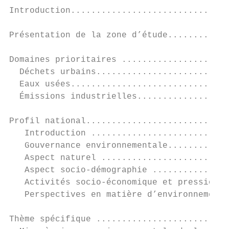
Introduction...............................
Présentation de la zone d’étude............
Domaines prioritaires .....................
  Déchets urbains..........................
  Eaux usées...............................
  Émissions industrielles..................
Profil national............................
   Introduction ...........................
   Gouvernance environnementale............
   Aspect naturel .........................
   Aspect socio-démographie ...............
   Activités socio-économique et pressions sur l’environnement	����������
   Perspectives en matière d’environnement et développement dur
Thème spécifique ..........................