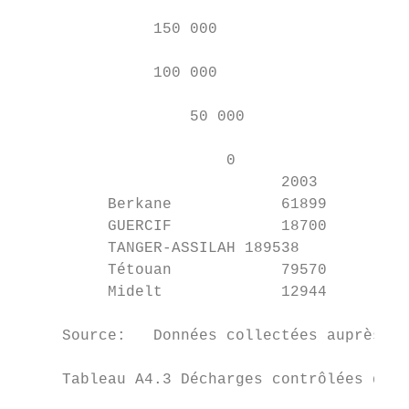
               150 000

               100 000

                   50 000

                       0

                             2003        20
          Berkane            61899       62
          GUERCIF            18700       21
          TANGER-ASSILAH 189538         208
          Tétouan            79570       82
          Midelt             12944       13
     Source:   Données collectées auprès de
     Tableau A4.3 Décharges contrôlées de l