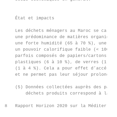
                                           
    État et impacts                        
                                           
    Les déchets ménagers au Maroc se caract
    une prédominance de matières organiques
    une forte humidité (65 à 70 %), une den
    un pouvoir calorifique faible (< 1000 k
    parfois composés de papiers/cartons (8 
    plastiques (6 à 10 %), de verres (1 à 3
    (1 à 4 %). Cela a pour effet d’accélére
    et ne permet pas leur séjour prolongé a
    (5) Données collectées auprès des parte
        déchets produits correspond à la po
8   Rapport Horizon 2020 sur la Méditerrané