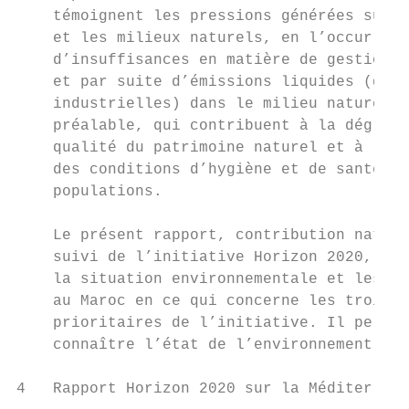
    témoignent les pressions générées sur l
    et les milieux naturels, en l’occurrenc
    d’insuffisances en matière de gestion d
    et par suite d’émissions liquides (dome
    industrielles) dans le milieu naturel s
    préalable, qui contribuent à la dégrada
    qualité du patrimoine naturel et à la d
    des conditions d’hygiène et de santé de
    populations.                           
    Le présent rapport, contribution nation
    suivi de l’initiative Horizon 2020, vis
    la situation environnementale et les pe
    au Maroc en ce qui concerne les trois t
    prioritaires de l’initiative. Il permet
    connaître l’état de l’environnement et 
4   Rapport Horizon 2020 sur la Méditerrané