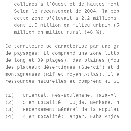
   collines à l’Ouest et de hautes montagne
   Selon le recensement de 2004, la populat
   cette zone s'élevait à 2,2 millions d´ha
   dont 1,5 million en milieu urbain (54 %)
   million en milieu rural (46 %).         
                                           
Ce territoire se caractérise par une grande
de paysages: il comprend une zone littorale
de long et 39 plages), des plaines (Moulouy
des plateaux désertiques (Guercif) et des z
montagneuses (Rif et Moyen Atlas). Il est r
ressources naturelles et comprend 41 Sites 
(1)   Oriental, Fès-Boulemane, Taza-Al Hoce
(2)   5 en totalité : Oujda, Berkane, Nador
(3)   Recensement Général de la Population 
(4)   4 en totalité: Tanger, Fahs Anjra, Té
                                           