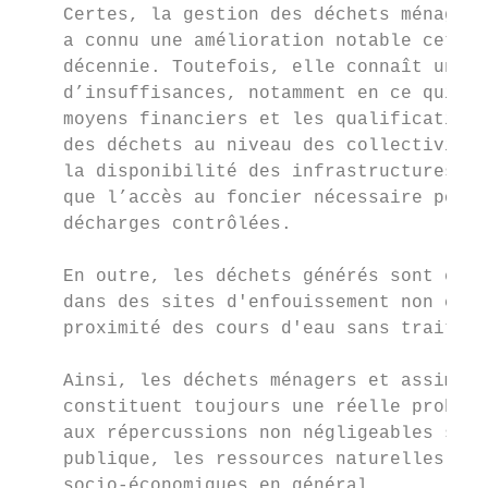
    Certes, la gestion des déchets ménagers
    a connu une amélioration notable cette 
    décennie. Toutefois, elle connaît un ce
    d’insuffisances, notamment en ce qui co
    moyens financiers et les qualifications
    des déchets au niveau des collectivités
    la disponibilité des infrastructures né
    que l’accès au foncier nécessaire pour 
    décharges contrôlées.                  
                                           
    En outre, les déchets générés sont en p
    dans des sites d'enfouissement non cont
    proximité des cours d'eau sans traiteme
                                           
    Ainsi, les déchets ménagers et assimilé
    constituent toujours une réelle problém
    aux répercussions non négligeables sur 
    publique, les ressources naturelles et 
    socio-économiques en général.          