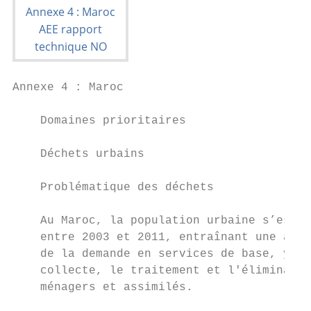
Annexe 4 : Maroc

    Domaines prioritaires

    Déchets urbains                        
                                           
    Problématique des déchets

                                           
    Au Maroc, la population urbaine s’est a
    entre 2003 et 2011, entraînant une augm
    de la demande en services de base, y co
    collecte, le traitement et l'éliminatio
    ménagers et assimilés.                 