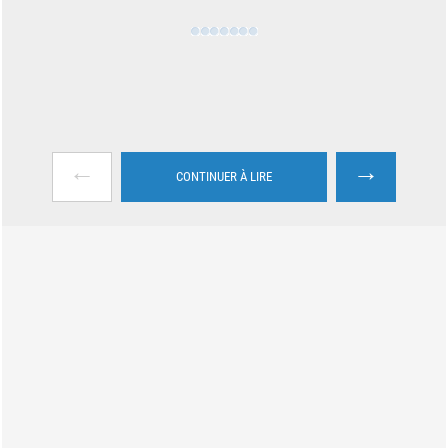
←
→
CONTINUER À LIRE