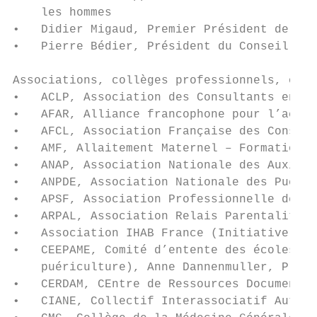
    les hommes

•   Didier Migaud, Premier Président de la 
•   Pierre Bédier, Président du Conseil dép
Associations, collèges professionnels, orga
•   ACLP, Association des Consultants en La
•   AFAR, Alliance francophone pour l’acouc
•   AFCL, Association Française des Consult
•   AMF, Allaitement Maternel – Formation, 
•   ANAP, Association Nationale des Auxilia
•   ANPDE, Association Nationale des Puéric
•   APSF, Association Professionnelle des S
•   ARPAL, Association Relais Parentalité A
•   Association IHAB France (Initiative Hôp
•   CEEPAME, Comité d’entente des écoles pr
    puériculture), Anne Dannenmuller, Prési
•   CERDAM, CEntre de Ressources Documentai
•   CIANE, Collectif Interassociatif Autour