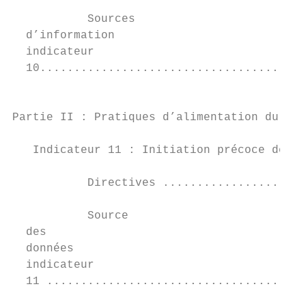
           Sources	

  d’information	

  indicateur	

  10.......................................
Partie II : Pratiques d’alimentation du nou
   Indicateur 11 : Initiation précoce de l’
           Directives .....................
           Source	

  des	

  données	

  indicateur	

  11 ......................................