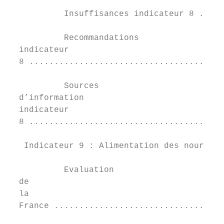
           Insuffisances indicateur 8 .....
           Recommandations	

  indicateur	

  8 .......................................
           Sources	

  d’information	

  indicateur	

  8 .......................................
   Indicateur 9 : Alimentation des nourriss
           Evaluation	

  de	

  la	

  France ..................................