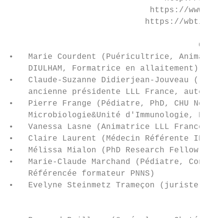
                             https://www.fa
                            https://wbtifra
                                       Comi
•   Marie Courdent (Puéricultrice, Animatri
    DIULHAM, Formatrice en allaitement)

•   Claude-Suzanne Didierjean-Jouveau (réda
    ancienne présidente LLL France, auteure
•   Pierre Frange (Pédiatre, PhD, CHU Necke
    Microbiologie&Unité d'Immunologie, Héma
•   Vanessa Lasne (Animatrice LLL France, m
•   Claire Laurent (Médecin Référente IHAB 
•   Mélissa Mialon (PhD Research Fellow Dep
•   Marie-Claude Marchand (Pédiatre, Consul
    Référencée formateur PNNS)

•   Evelyne Steinmetz Trameçon (juriste)

                                         Co