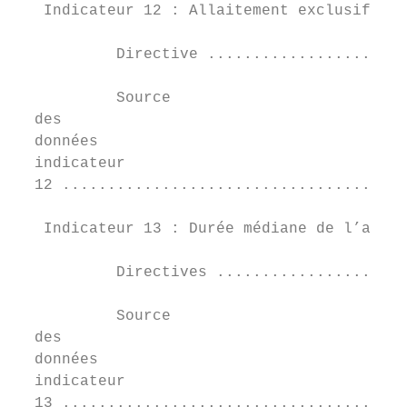
   Indicateur 12 : Allaitement exclusif pen
           Directive ......................
           Source	

  des	

  données	

  indicateur	

  12 ......................................
   Indicateur 13 : Durée médiane de l’allai
           Directives .....................
           Source	

  des	

  données	

  indicateur	

  13 ......................................