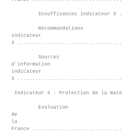
           Insuffisances indicateur 3 .....
           Recommandations	

  indicateur	

  3 .......................................
           Sources	

  d’information	

  indicateur	

  3 .......................................
   Indicateur 4 : Protection de la maternit
           Evaluation	

  de	

  la	

  France ..................................