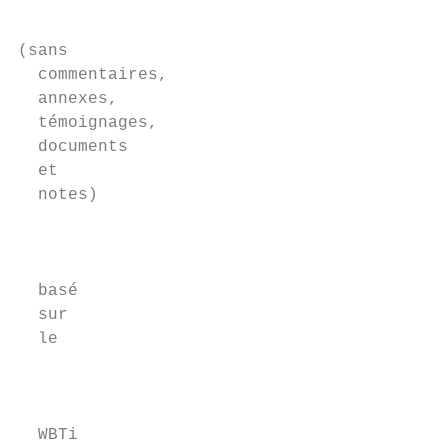
(sans	

  commentaires,	

  annexes,	

  témoignages,	

  documents	

  et	

  notes)	

                                            
  basé	

  sur	

  le	

                                            
  WBTi	
