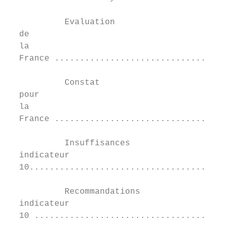
           Evaluation	

  de	

  la	

  France ..................................
           Constat	

  pour	

  la	

  France ..................................
           Insuffisances	

  indicateur	

  10.......................................
           Recommandations	

  indicateur	

  10 ......................................