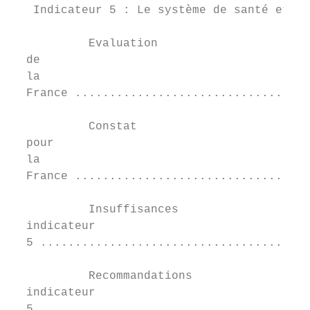
   Indicateur 5 : Le système de santé et de
           Evaluation	

  de	

  la	

  France ..................................
           Constat	

  pour	

  la	

  France ..................................
           Insuffisances	

  indicateur	

  5 .......................................
           Recommandations	

  indicateur	

  5 .......................................