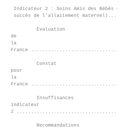
   Indicateur 2 : Soins Amis des Bébés et I
   succès de l’allaitement maternel).......
           Evaluation	

  de	

  la	

  France ..................................
           Constat	

  pour	

  la	

  France ..................................
           Insuffisances	

  indicateur	

  2 .......................................
           Recommandations	
