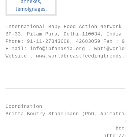
International Baby Food Action Network (IBF
BP-33, Pitam Pura, Delhi-110034, India

Phone: 91-11-27343608, 42683059 Fax : 91-11
E-mail: info@ibfanasia.org , wbti@worldbrea
Website : www.worldbreastfeedingtrends.org

                                           
Coordination

Britta Boutry-Stadelmann (PhD, Animatrice L
                                       wbti
                                    https:/
                                http://worl