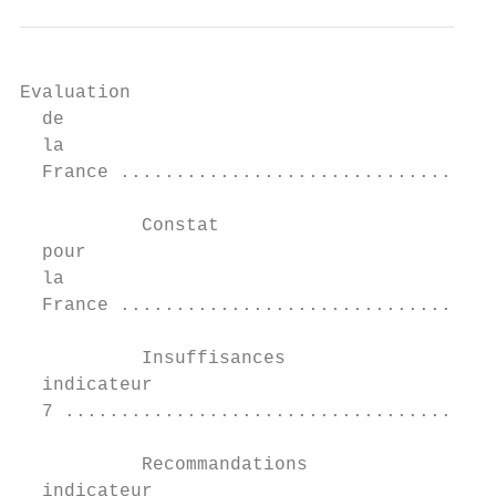
Evaluation	

  de	

  la	

  France ..................................
           Constat	

  pour	

  la	

  France ..................................
           Insuffisances	

  indicateur	

  7 .......................................
           Recommandations	

  indicateur	
