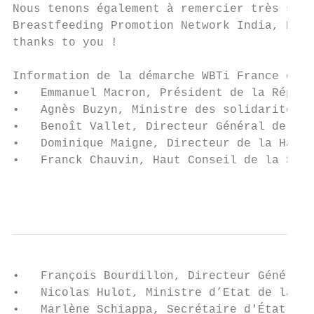
Nous tenons également à remercier très spéc
Breastfeeding Promotion Network India, Dr S
thanks to you !

Information de la démarche WBTi France envo
•   Emmanuel Macron, Président de la Républ
•   Agnès Buzyn, Ministre des solidarités e
•   Benoît Vallet, Directeur Général de la 
•   Dominique Maigne, Directeur de la Haute
•   Franck Chauvin, Haut Conseil de la Sant
                                           
•   François Bourdillon, Directeur Général 
•   Nicolas Hulot, Ministre d’Etat de la tr
•   Marlène Schiappa, Secrétaire d'État aup