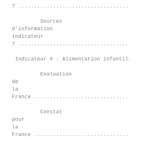
  7 .......................................
           Sources	

  d’information	

  indicateur	

  7 .......................................
   Indicateur 8 : Alimentation infantile et
           Evaluation	

  de	

  la	

  France ..................................
           Constat	

  pour	

  la	

  France ..................................