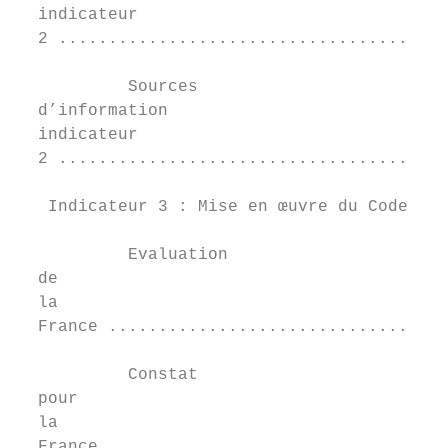
  indicateur	

  2 .......................................
           Sources	

  d’information	

  indicateur	

  2 .......................................
   Indicateur 3 : Mise en œuvre du Code int
           Evaluation	

  de	

  la	

  France ..................................
           Constat	

  pour	

  la	

  France ..................................