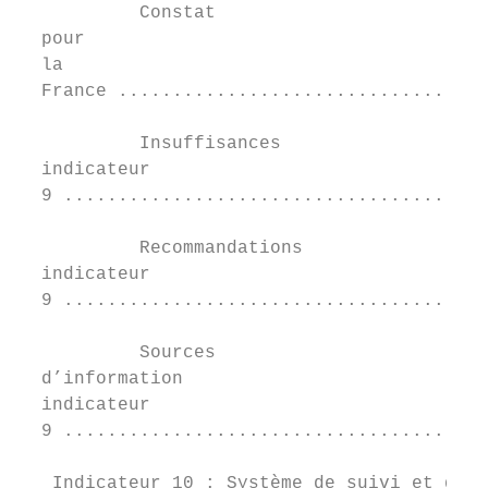
           Constat	

  pour	

  la	

  France ..................................
           Insuffisances	

  indicateur	

  9 .......................................
           Recommandations	

  indicateur	

  9 .......................................
           Sources	

  d’information	

  indicateur	

  9 .......................................
   Indicateur 10 : Système de suivi et d’év