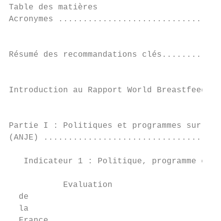
Table des matières

Acronymes .................................
Résumé des recommandations clés............
Introduction au Rapport World Breastfeeding
Partie I : Politiques et programmes sur l’A
(ANJE) ....................................
   Indicateur 1 : Politique, programme et c
           Evaluation	

  de	

  la	

  France ..................................