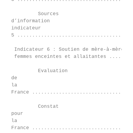
           Sources	

  d’information	

  indicateur	

  5 .......................................
   Indicateur 6 : Soutien de mère-à-mère et
   femmes enceintes et allaitantes ........
           Evaluation	

  de	

  la	

  France ..................................
           Constat	

  pour	

  la	

  France ..................................