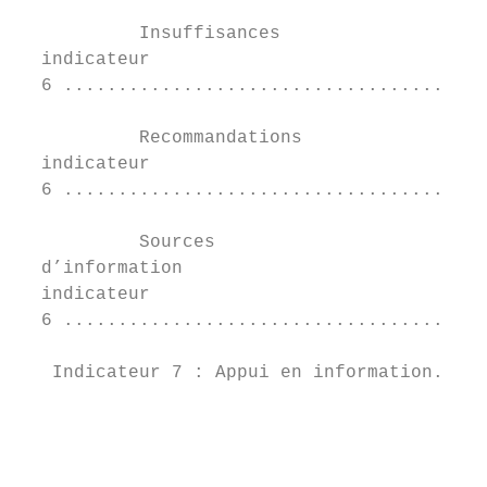
           Insuffisances	

  indicateur	

  6 .......................................
           Recommandations	

  indicateur	

  6 .......................................
           Sources	

  d’information	

  indicateur	

  6 .......................................
   Indicateur 7 : Appui en information.....
                                           