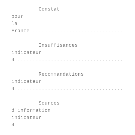
           Constat	

  pour	

  la	

  France ..................................
           Insuffisances	

  indicateur	

  4 .......................................
           Recommandations	

  indicateur	

  4 .......................................
           Sources	

  d'information	

  indicateur	

  4 .......................................