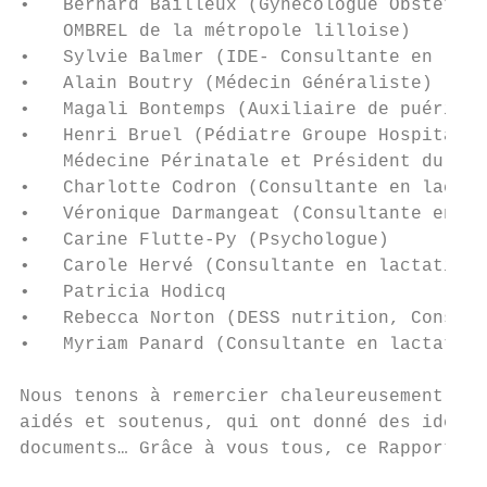
•   Bernard Bailleux (Gynécologue Obstétric
    OMBREL de la métropole lilloise)

•   Sylvie Balmer (IDE- Consultante en lact
•   Alain Boutry (Médecin Généraliste)

•   Magali Bontemps (Auxiliaire de puéricul
•   Henri Bruel (Pédiatre Groupe Hospitalie
    Médecine Périnatale et Président du Rés
•   Charlotte Codron (Consultante en lactat
•   Véronique Darmangeat (Consultante en la
•   Carine Flutte-Py (Psychologue)

•   Carole Hervé (Consultante en lactation 
•   Patricia Hodicq

•   Rebecca Norton (DESS nutrition, Consult
•   Myriam Panard (Consultante en lactation
Nous tenons à remercier chaleureusement tou
aidés et soutenus, qui ont donné des idées,
documents… Grâce à vous tous, ce Rapport WB