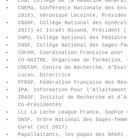
•   CMG, Collège de la Médecine Générale, P
•   CNEMa, Conférence Nationale des Enseign
    2016), Véronique Lecointe, Présidente (
•   CNGOF, Collège National des Gynécologue
    2017) et Israël Nisand, Président (juin
•   CNPU, Collège National des Pédiatres Un
•   CNSF, Collège National des Sages-femmes
•   COFAM, Coordination Française pour l’Al
•   CO-NAITRE, Organisme de formation, Gene
•   CREFAM, Centre de Recherche, d’Evaluati
    Lucas, Directrice

•   FFRSP, Fédération Française des Réseaux
•   IPA, Information Pour l’Allaitement – I
•   IRASF, Institut de Recherche et d’Actio
    Co-Présidentes

•   LLL La Leche League France, Sophie Chev
•   ONSF, Ordre National des Sages-femmes, 
    Curat (oct 2017)

•   Papallaitants, les papas des bébés alla