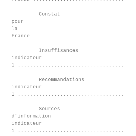
           Constat	

  pour	

  la	

  France ..................................
           Insuffisances	

  indicateur	

  1 .......................................
           Recommandations	

  indicateur	

  1 .......................................
           Sources	

  d’information	

  indicateur	

  1 .......................................