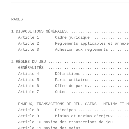
PAGES

1 DISPOSITIONS GÉNÉRALES............................
   Article 1       Cadre juridique ................
   Article 2       Règlements applicables et annexe
   Article 3       Adhésion aux règlements ........
2 RÈGLES DU JEU ...................................
   GÉNÉRALITÉS ....................................
   Article 4       Définitions ....................
   Article 5       Paris unitaires ................
   Article 6       Offre de paris..................
   Article 7       Cotes ..........................
   ENJEUX, TRANSACTIONS DE JEU, GAINS – MINIMA ET M
   Article 8       Principes.......................
   Article 9       Minima et maxima d’enjeux ......
   Article 10 Maxima des transactions de jeu.......
   Article 11 Maxima des gains ....................