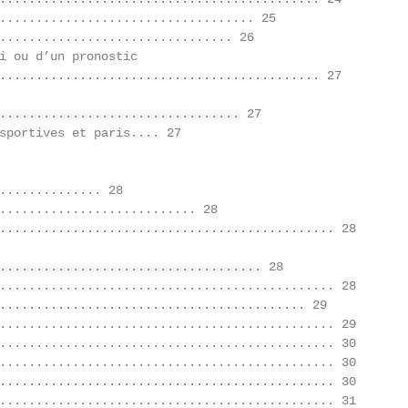
................................... 25

................................ 26

i ou d’un pronostic

............................................ 27

................................. 27

sportives et paris.... 27

.............. 28

........................... 28

.............................................. 28

.................................... 28

.............................................. 28

.......................................... 29

.............................................. 29

.............................................. 30

.............................................. 30

.............................................. 30

.............................................. 31
