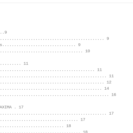
.9

............................................ 9

s............................... 9

................................... 10

......... 11

........................................ 11

............................................. 11

............................................ 12

........................................... 14

.............................................. 16

AXIMA . 17

............................................. 17

................................. 17

........................... 18

.................................. 18
