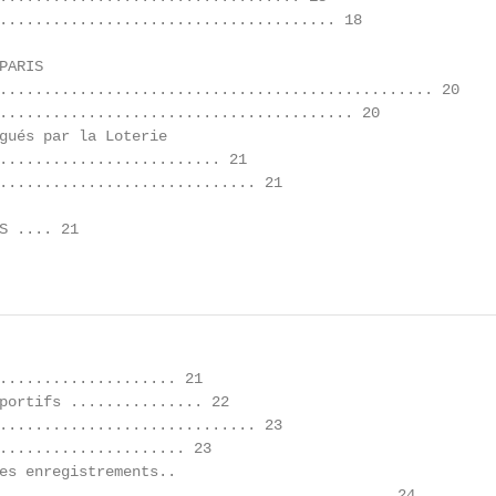
...................................... 18

ARIS

................................................. 20

........................................ 20

gués par la Loterie

......................... 21

............................. 21

S .... 21

.................... 21

portifs ............... 22

............................. 23

..................... 23

es enregistrements..

............................................ 24
