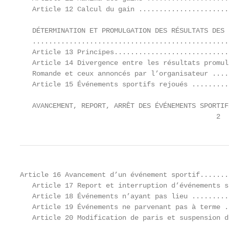
   Article 12 Calcul du gain ......................
   DÉTERMINATION ET PROMULGATION DES RÉSULTATS DES P
   ................................................
   Article 13 Principes............................
   Article 14 Divergence entre les résultats promul
   Romande et ceux annoncés par l’organisateur ....
   Article 15 Événements sportifs rejoués .........
   AVANCEMENT, REPORT, ARRÊT DES ÉVÉNEMENTS SPORTIF
                                                2
Article 16 Avancement d’un événement sportif.......
   Article 17 Report et interruption d’événements s
   Article 18 Événements n’ayant pas lieu .........
   Article 19 Événements ne parvenant pas à terme .
   Article 20 Modification de paris et suspension d
              .....................................