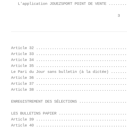
   L'application JOUEZSPORT POINT DE VENTE ........
                                               3
Article 32 ........................................
Article 33 ........................................
Article 34 ........................................
Article 35 ........................................
Le Pari du Jour sans bulletin (à la dictée) .......
Article 36 ........................................
Article 37 ........................................
Article 38 ........................................
ENREGISTREMENT DES SÉLECTIONS .....................
LES BULLETINS PAPIER ..............................
Article 39 ........................................
Article 40 ........................................