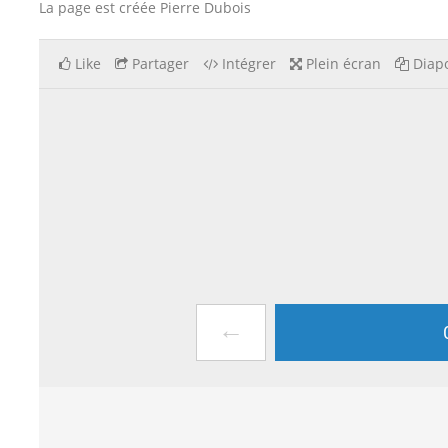
La page est créée Pierre Dubois
Like
Partager
Intégrer
Plein écran
Diapo
←