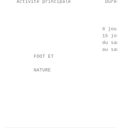
    Activité principale            Durée   
                                           
                                           
                                           
                                  8 jours /
                                  15 jours 
                                  du samedi
                                  au samedi
          FOOT ET                          
                                           
          NATURE                           
                                           
                                           
                                          W
                                           
                                           