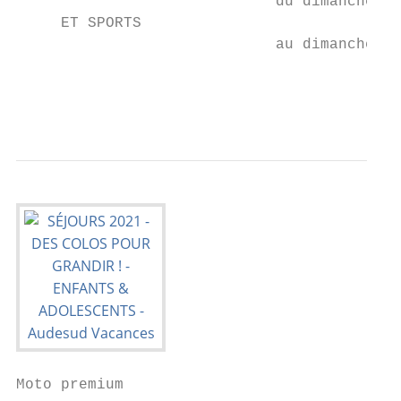
                             du dimanche   
     ET SPORTS                             
                             au dimanche   
                                           
                                           
Moto premium
