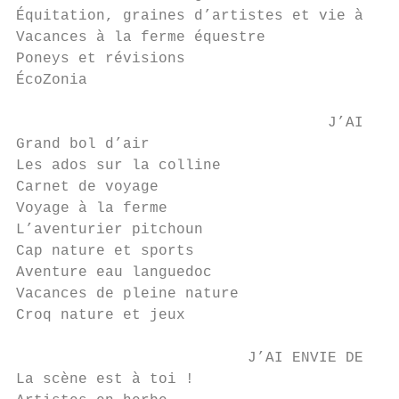
Équitation, graines d’artistes et vie à la 
Vacances à la ferme équestre               
Poneys et révisions                        
ÉcoZonia                                   
                                   J’AI ENV
Grand bol d’air                            
Les ados sur la colline                    
Carnet de voyage                           
Voyage à la ferme                          
L’aventurier pitchoun                      
Cap nature et sports                       
Aventure eau languedoc                     
Vacances de pleine nature                  
Croq nature et jeux                        
                          J’AI ENVIE DE CRÉ
La scène est à toi !                       