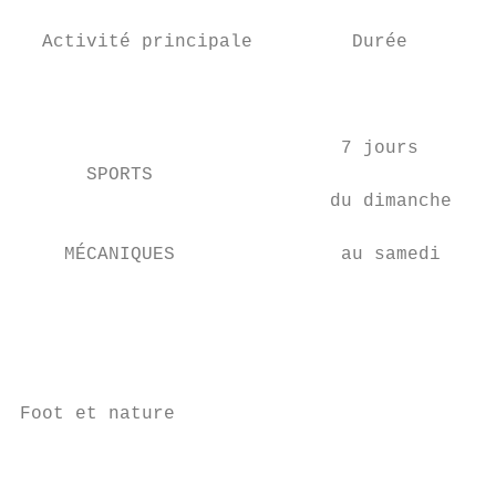
                                           
  Activité principale         Durée        
                                           
                                           
                                           
                             7 jours       
      SPORTS                               
                            du dimanche

                                           
    MÉCANIQUES               au samedi

                                           
                                           
                                           
                                           
Foot et nature

                                           
                                           
                                           