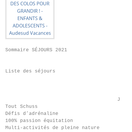
Sommaire SÉJOURS 2021                      
                                           
Liste des séjours                          
                                           
                                           
                                      J’AI 
Tout Schuss                                
Défis d’adrénaline                         
100% passion équitation                    
Multi-activités de pleine nature           