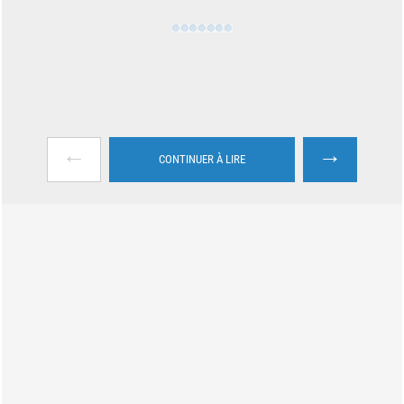
←
→
CONTINUER À LIRE