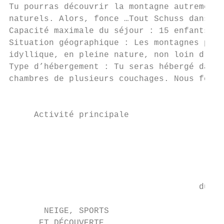
Tu pourras découvrir la montagne autrement,
naturels. Alors, fonce …Tout Schuss dans le
Capacité maximale du séjour : 15 enfants

Situation géographique : Les montagnes pyré
idyllique, en pleine nature, non loin d’une
Type d’hébergement : Tu seras hébergé dans 
chambres de plusieurs couchages. Nous feron
                                           
     Activité principale                   
                                           
                                           
                                           
                                           
                                      du di
                                           
       NEIGE, SPORTS                       
      ET DÉCOUVERTE                        