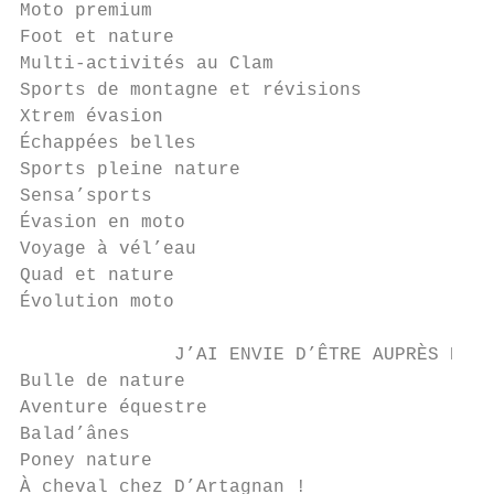
Moto premium                               
Foot et nature                             
Multi-activités au Clam                    
Sports de montagne et révisions            
Xtrem évasion                              
Échappées belles                           
Sports pleine nature                       
Sensa’sports                               
Évasion en moto                            
Voyage à vél’eau                           
Quad et nature                             
Évolution moto                             
              J’AI ENVIE D’ÊTRE AUPRÈS D’AN
Bulle de nature                            
Aventure équestre                          
Balad’ânes                                 
Poney nature                               
À cheval chez D’Artagnan !                 