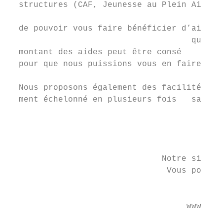
  structures (CAF, Jeunesse au Plein Air, c
                                           
  de pouvoir vous faire bénéficier d’aides 
                                     quen t
  montant des aides peut être consé

  pour que nous puissions vous en faire bén
                                           
  Nous proposons également des facilités de
  ment échelonné en plusieurs fois   sans f
                                           
                                           
                                           
                               Notre siège 
                                Vous pouvez
                                        soi
                                    www.aud