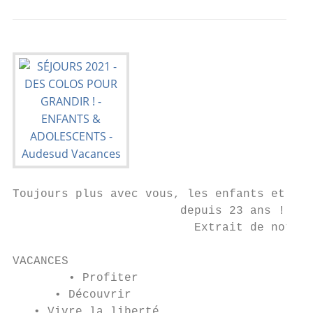
Toujours plus avec vous, les enfants et nos
                        depuis 23 ans !

                          Extrait de notre 
VACANCES                                   
        • Profiter                         
      • Découvrir                          
   • Vivre la liberté                      