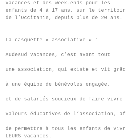
vacances et des week-ends pour les         
enfants de 4 à 17 ans, sur le territoire   
de l’Occitanie, depuis plus de 20 ans.     
                                           
                                           
La casquette « associative » :             
                                           
Audesud Vacances, c’est avant tout         
                                           
une association, qui existe et vit grâce   
                                           
à une équipe de bénévoles engagée,         
                                           
et de salariés soucieux de faire vivre les 
                                           
valeurs éducatives de l’association, afin  
                                           
de permettre à tous les enfants de vivre

LEURS vacances.
