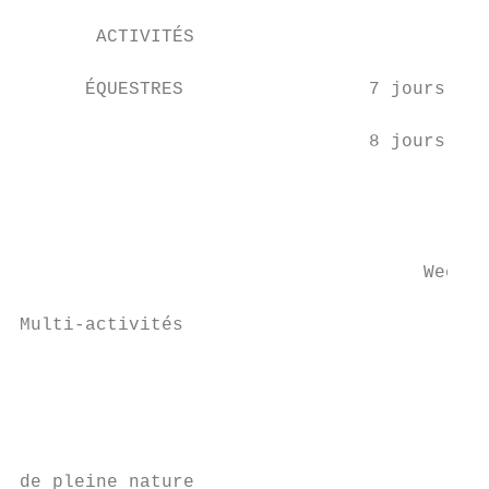
                                           
       ACTIVITÉS

                                           
      ÉQUESTRES                 7 jours    
                                           
                                8 jours    
                                           
                                           
                                           
                                     Week-e
Multi-activités

                                           
                                           
                                           
                                           
de pleine nature
