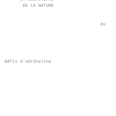
       DE LA NATURE

                                           
                                           
                                     du dim
                                           
                                           
                                           
Défis d’adrénaline

                                           
                                           
                                           
                                           
                                           
                                           
                                           