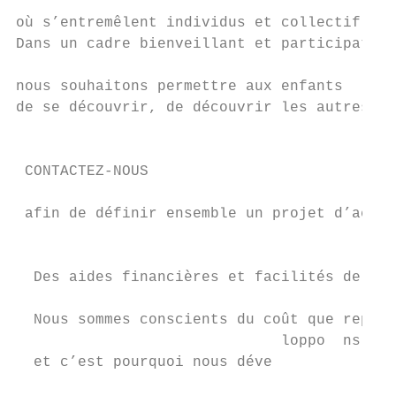
                                           
où s’entremêlent individus et collectif.   
Dans un cadre bienveillant et participatif,
                                           
nous souhaitons permettre aux enfants

de se découvrir, de découvrir les autres   
                                           
                                           
 CONTACTEZ-NOUS                            
                                           
 afin de définir ensemble un projet d’accue
                                           
                                           
  Des aides financières et facilités de pai
                                           
  Nous sommes conscients du coût que repré 
                              loppo  ns des
  et c’est pourquoi nous déve              
                                           