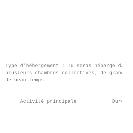
                                           
                                           
                                           
                                           
                                           
                                           
                                           
                                           
                                           
Type d’hébergement : Tu seras hébergé dans 
plusieurs chambres collectives, de grandes 
de beau temps.

                                           
     Activité principale            Durée  
                                           
                                           
                                           