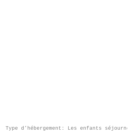
                                           
                                           
                                           
                                           
                                           
                                           
                                           
                                           
                                           
                                           
                                           
                                           
                                           
                                           
                                           
                                           
Type d’hébergement: Les enfants séjourneron