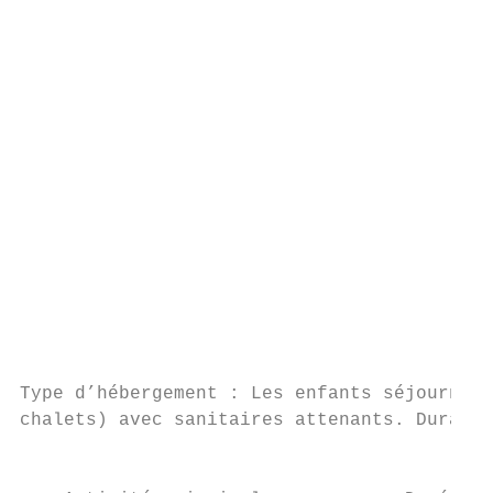
                                           
                                           
                                           
                                           
                                           
                                           
                                           
                                           
                                           
                                           
                                           
                                           
                                           
Type d’hébergement : Les enfants séjournero
chalets) avec sanitaires attenants. Durant 
                                           