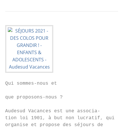
Qui sommes-nous et                         
                                           
que proposons-nous ?                       
                                           
Audesud Vacances est une associa-          
tion loi 1901, à but non lucratif, qui     
organise et propose des séjours de         