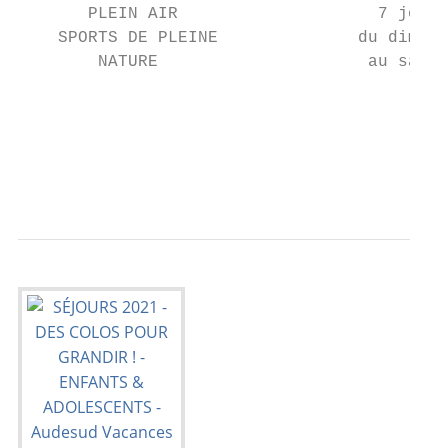
       PLEIN AIR                    7 jours
    SPORTS DE PLEINE              du dimanc
        NATURE                     au samed
                                           
                                           
                                           
                                           