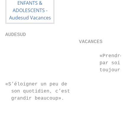
AUDESUD

                         VACANCES

                                «Prendre le
                                par soi-mêm
                                toujours un
«S’éloigner un peu de

  son quotidien, c’est

  grandir beaucoup».

                                           
                                           
                                           