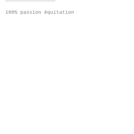
100% passion équitation

                                           
                                           
                                           
                                           
                                           
                                           
                                           
                                           
                                           
                                           
                                           
                                           
                                           
                                           
                                           