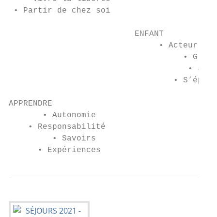
 • Partir de chez soi                      
                          ENFANT

                               • Acteur du 
                                    • Grand
                                     • Joue
                                  • S’épano
APPRENDRE                                  
       • Autonomie                         
    • Responsabilité                       
         • Savoirs                         
      • Expériences                        