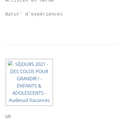
Artistes en herbe                          
                                           
Natur’ d’expériences                       
                                           
                                           
UR

                                           