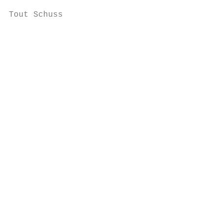
Tout Schuss

                                           
                                           
                                           
                                           
                                           
                                           
                                           
                                           
                                           
                                           
                                           
                                           
                                           
                                           
                                           
                                           