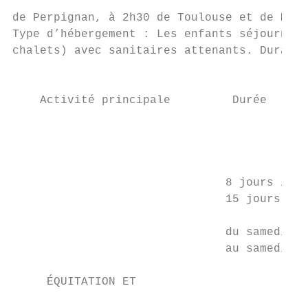
                                           
de Perpignan, à 2h30 de Toulouse et de Mont
Type d’hébergement : Les enfants séjournero
chalets) avec sanitaires attenants. Durant 
                                           
    Activité principale         Durée      
                                           
                                           
                                           
                               8 jours /   
                               15 jours    
                                           
                               du samedi

                               au samedi   
                                           
     ÉQUITATION ET                         
                                           