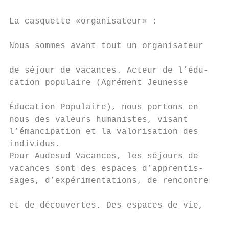
                                           
La casquette «organisateur» :              
                                           
Nous sommes avant tout un organisateur     
                                           
de séjour de vacances. Acteur de l’édu-    
cation populaire (Agrément Jeunesse        
                                           
Éducation Populaire), nous portons en

nous des valeurs humanistes, visant        
l’émancipation et la valorisation des      
individus.                                 
Pour Audesud Vacances, les séjours de      
vacances sont des espaces d’apprentis-     
sages, d’expérimentations, de rencontres   
                                           
et de découvertes. Des espaces de vie,     
                                           