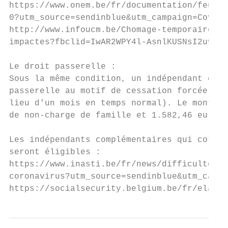
https://www.onem.be/fr/documentation/feuill
0?utm_source=sendinblue&utm_campaign=Covid1
http://www.infoucm.be/Chomage-temporaire-fo
impactes?fbclid=IwAR2WPY4l-AsnlKUSNsI2u9XQQ
Le droit passerelle :

Sous la même condition, un indépendant qui 
passerelle au motif de cessation forcée d’a
lieu d'un mois en temps normal). Le montant
de non-charge de famille et 1.582,46 euros 
Les indépendants complémentaires qui cotise
seront éligibles :

https://www.inasti.be/fr/news/difficultes-s
coronavirus?utm_source=sendinblue&utm_campa
https://socialsecurity.belgium.be/fr/elabor