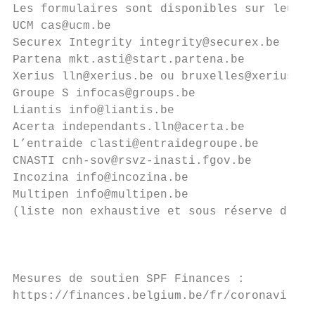
Les formulaires sont disponibles sur leur s
UCM cas@ucm.be

Securex Integrity integrity@securex.be

Partena mkt.asti@start.partena.be

Xerius lln@xerius.be ou bruxelles@xerius.be

Groupe S infocas@groups.be

Liantis info@liantis.be

Acerta independants.lln@acerta.be

L’entraide clasti@entraidegroupe.be

CNASTI cnh-sov@rsvz-inasti.fgov.be

Incozina info@incozina.be

Multipen info@multipen.be

(liste non exhaustive et sous réserve d'aut
                                           
Mesures de soutien SPF Finances :

https://finances.belgium.be/fr/coronavirus
