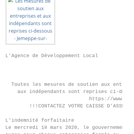
L'Agence de Développement Local

                                         so
                                         Ca
  Toutes les mesures de soutien aux entrepr
    aux indépendants sont reprises ci-desso
                            https://www.189
        !!!CONTACTEZ VOTRE CAISSE D'ASSURAN
L'indemnité forfaitaire

Le mercredi 18 mars 2020, le gouvernement w