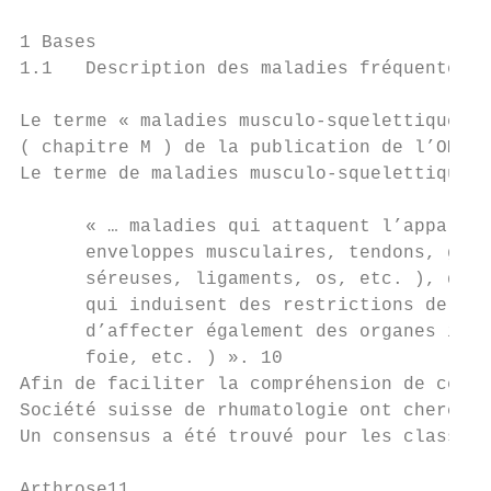
1 Bases

1.1   Description des maladies fréquentes  
Le terme « maladies musculo-squelettiques »
( chapitre M ) de la publication de l’OMS i
Le terme de maladies musculo-squelettiques 
      « … maladies qui attaquent l’appareil
      enveloppes musculaires, tendons, gain
      séreuses, ligaments, os, etc. ), qui 
      qui induisent des restrictions de la 
      d’affecter également des organes inte
      foie, etc. ) ». 10

Afin de faciliter la compréhension de ces m
Société suisse de rhumatologie ont cherché 
Un consensus a été trouvé pour les classifi
Arthrose11
