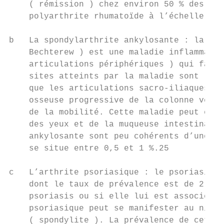
    ( rémission ) chez environ 50 % des per
    polyarthrite rhumatoïde à l’échelle mon
b   La spondylarthrite ankylosante : la spo
    Bechterew ) est une maladie inflammatoi
    articulations périphériques ) qui fait 
    sites atteints par la maladie sont les 
    que les articulations sacro-iliaques. C
    osseuse progressive de la colonne verté
    de la mobilité. Cette maladie peut égal
    des yeux et de la muqueuse intestinale.
    ankylosante sont peu cohérents d’une pu
    se situe entre 0,5 et 1 %.25

c   L’arthrite psoriasique : le psoriasis e
    dont le taux de prévalence est de 2 à 3
    psoriasis ou si elle lui est associée, 
    psoriasique peut se manifester au nivea
    ( spondylite ). La prévalence de cette 