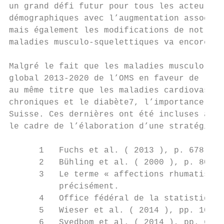
un grand défi futur pour tous les acteurs i
démographiques avec l’augmentation associée
mais également les modifications de notre m
maladies musculo-squelettiques va encore au
Malgré le fait que les maladies musculo-squ
global 2013-2020 de l’OMS en faveur de la p
au même titre que les maladies cardiovascul
chroniques et le diabète7, l’importance des
Suisse. Ces dernières ont été incluses au n
le cadre de l’élaboration d’une stratégie n
      1   Fuchs et al. ( 2013 ), p. 678.

      2   Bühling et al. ( 2000 ), p. 80.

      3   Le terme « affections rhumatismal
          précisément.

      4   Office fédéral de la statistique 
      5   Wieser et al. ( 2014 ), pp. 100-1
      6   Svedbom et al. ( 2014 ), pp. 6-7.
