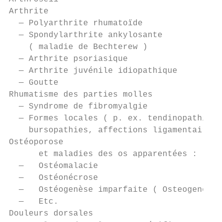
Arthrite

  — Polyarthrite rhumatoïde                
  — Spondylarthrite ankylosante            
    ( maladie de Bechterew )               
  — Arthrite psoriasique                   
  — Arthrite juvénile idiopathique         
  — Goutte

Rhumatisme des parties molles

  — Syndrome de fibromyalgie

  — Formes locales ( p. ex. tendinopathies,
    bursopathies, affections ligamentaires 
Ostéoporose

      et maladies des os apparentées :

  —   Ostéomalacie

  —   Ostéonécrose

  —   Ostéogenèse imparfaite ( Osteogenesis
  —   Etc.

Douleurs dorsales
