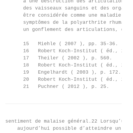
      à une destruction des articulations p
      des vaisseaux sanguins et des organes
      être considérée comme une maladie sys
      symptômes de la polyarthrite rhumatoï
      un gonflement des articulations, des 
      15   Miehle ( 2007 ), pp. 35-36.

      16   Robert Koch-Institut ( éd., 2013
      17   Theiler ( 2002 ), p. 560.

      18   Robert Koch-Institut ( éd., 2013
      19   Engelhardt ( 2003 ), p. 172.

      20   Robert Koch-Institut ( éd., 2013
      21   Puchner ( 2012 ), p. 25.
sentiment de malaise général.22 Lorsqu’un t
    aujourd’hui possible d’atteindre un éta