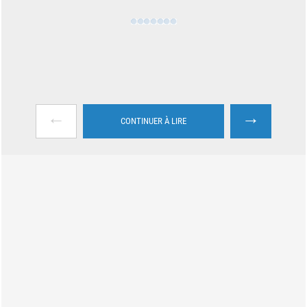
←
→
CONTINUER À LIRE