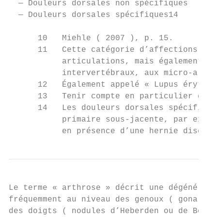
  — Douleurs dorsales non spécifiques

  — Douleurs dorsales spécifiques14

      10   Miehle ( 2007 ), p. 15.

      11   Cette catégorie d’affections inc
           articulations, mais également ce
           intervertébraux, aux micro-artic
      12   Également appelé « Lupus érythém
      13   Tenir compte en particulier des 
      14   Les douleurs dorsales spécifique
           primaire sous-jacente, par exemp
           en présence d’une hernie discale
Le terme « arthrose » décrit une dégénéresc
fréquemment au niveau des genoux ( gonarthr
des doigts ( nodules d’Heberden ou de Bouch