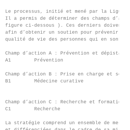
Le processus, initié et mené par la Ligue s
Il a permis de déterminer des champs d’acti
figure ci-dessous ). Ces derniers doivent o
afin d’obtenir un soutien pour prévenir les
qualité de vie des personnes qui en sont at
Champ d’action A : Prévention et dépistage 
A1        Prévention                       
Champ d’action B : Prise en charge et soins

B1        Médecine curative                
                                           
Champ d’action C : Recherche et formation

C1        Recherche                        
La stratégie comprend un ensemble de mesure