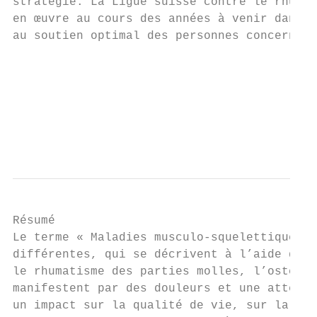
stratégie. La Ligue suisse contre le rhumat
en œuvre au cours des années à venir dans l
au soutien optimal des personnes concernées
                                           
                                           
                                           
                                           
Résumé

Le terme « Maladies musculo-squelettiques »
différentes, qui se décrivent à l’aide des 
le rhumatisme des parties molles, l’ostéopo
manifestent par des douleurs et une atteint
un impact sur la qualité de vie, sur la vie