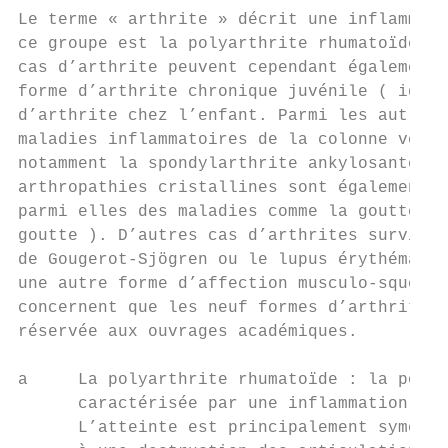
Le terme « arthrite » décrit une inflammati
ce groupe est la polyarthrite rhumatoïde ( 
cas d’arthrite peuvent cependant également 
forme d’arthrite chronique juvénile ( idiop
d’arthrite chez l’enfant. Parmi les autres 
maladies inflammatoires de la colonne verté
notamment la spondylarthrite ankylosante ( 
arthropathies cristallines sont également d
parmi elles des maladies comme la goutte ou
goutte ). D’autres cas d’arthrites survienn
de Gougerot-Sjögren ou le lupus érythémateu
une autre forme d’affection musculo-squelet
concernent que les neuf formes d’arthrites 
réservée aux ouvrages académiques.

a     La polyarthrite rhumatoïde : la polya
      caractérisée par une inflammation chr
      L’atteinte est principalement symétri