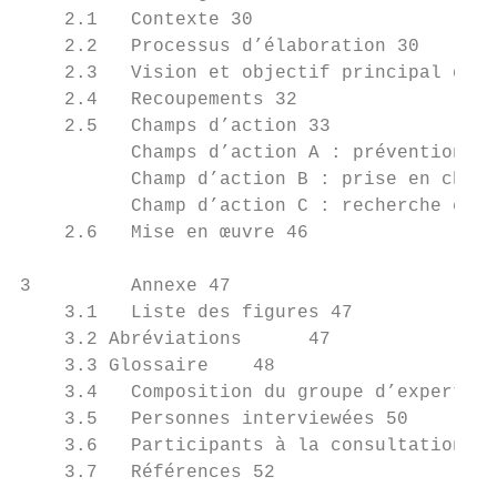
    2.1   Contexte 30

    2.2   Processus d’élaboration 30

    2.3   Vision et objectif principal de l
    2.4   Recoupements 32

    2.5   Champs d’action 33

          Champs d’action A : prévention et
          Champ d’action B : prise en charg
          Champ d’action C : recherche et f
    2.6   Mise en œuvre 46

3         Annexe 47

    3.1   Liste des figures 47

    3.2 Abréviations      47

    3.3 Glossaire    48

    3.4   Composition du groupe d’experts 5
    3.5   Personnes interviewées 50

    3.6   Participants à la consultation 51

    3.7   Références 52