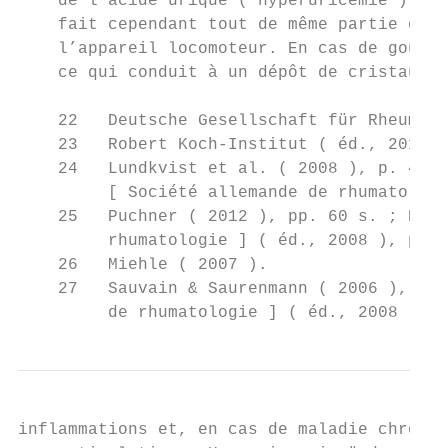
    de l’acide urique ( hyperuricémie ). El
    fait cependant tout de même partie du g
    l’appareil locomoteur. En cas de goutte
    ce qui conduit à un dépôt de cristaux d
    22   Deutsche Gesellschaft für Rheumato
    23   Robert Koch-Institut ( éd., 2010 )
    24   Lundkvist et al. ( 2008 ), p. 49 ;
         [ Société allemande de rhumatologi
    25   Puchner ( 2012 ), pp. 60 s. ; Deut
         rhumatologie ] ( éd., 2008 ), p. 1
    26   Miehle ( 2007 ).

    27   Sauvain & Saurenmann ( 2006 ), pp.
         de rhumatologie ] ( éd., 2008 ), p
inflammations et, en cas de maladie chroniq