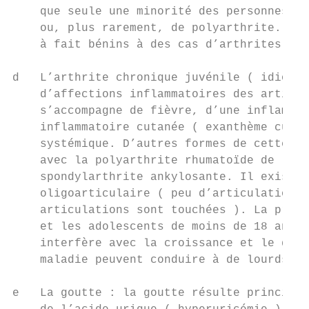
    que seule une minorité des personnes af
    ou, plus rarement, de polyarthrite. Le 
    à fait bénins à des cas d’arthrites mut
d   L’arthrite chronique juvénile ( idiopat
    d’affections inflammatoires des articul
    s’accompagne de fièvre, d’une inflammat
    inflammatoire cutanée ( exanthème cutan
    systémique. D’autres formes de cette ma
    avec la polyarthrite rhumatoïde de l’ad
    spondylarthrite ankylosante. Il existe 
    oligoarticulaire ( peu d’articulations 
    articulations sont touchées ). La préva
    et les adolescents de moins de 18 ans. 
    interfère avec la croissance et le déve
    maladie peuvent conduire à de lourds ha
e   La goutte : la goutte résulte principal