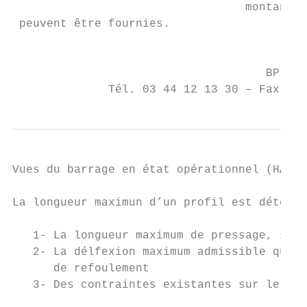
                                  montants 
 peuvent être fournies.

                                          M
                                     BP 706
              Tél. 03 44 12 13 30 – Fax 03 
Vues du barrage en état opérationnel (HAP o
La longueur maximun d’un profil est détermi
   1- La longueur maximum de pressage, soit
   2- La délfexion maximum admissible qui, 
      de refoulement

   3- Des contraintes existantes sur le sit