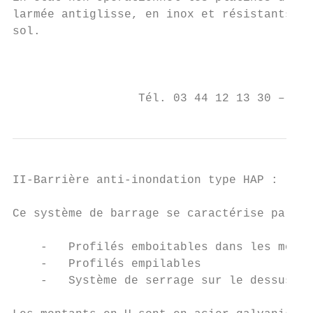
larmée antiglisse, en inox et résistants au
sol.

                                           
                                         BP
                  Tél. 03 44 12 13 30 – Fax
II-Barrière anti-inondation type HAP :

Ce système de barrage se caractérise par pl
    -   Profilés emboitables dans les monta
    -   Profilés empilables

    -   Système de serrage sur le dessus et