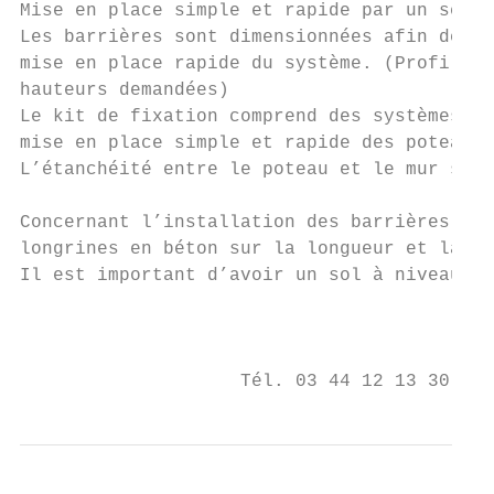
Mise en place simple et rapide par un serra
Les barrières sont dimensionnées afin de ne
mise en place rapide du système. (Profil de
hauteurs demandées)

Le kit de fixation comprend des systèmes de
mise en place simple et rapide des poteaux.
L’étanchéité entre le poteau et le mur se f
Concernant l’installation des barrières sur
longrines en béton sur la longueur et la la
Il est important d’avoir un sol à niveau af
                                           
                                           
                    Tél. 03 44 12 13 30 – F