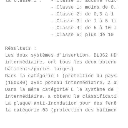
la classe 5 :   - Classe 0: aucune fuite

                - Classe 1: moins de 0,5 li
                - Classe 2: de 0,5 à 1 litr
                - Classe 3: de 1 à 5 litres
                - Classe 4: de 5 à 10 litre
                - Classe 5: plus de 10 litr
Résultats :

Les deux systèmes d’insertion, BL362 HDS (2
intermédiaire, ont tous les deux obtenu la 
bâtiments/portes larges).

Dans la catégorie L (protection du paysage)
(150x80) avec poteau intermédiaire, a aussi
Dans la même catégorie L le système de prot
intermédiaire, a obtenu la classification 2
La plaque anti-inondation pour des fenêtres
la catégorie 03 (protection des bâtiments/f
                                           