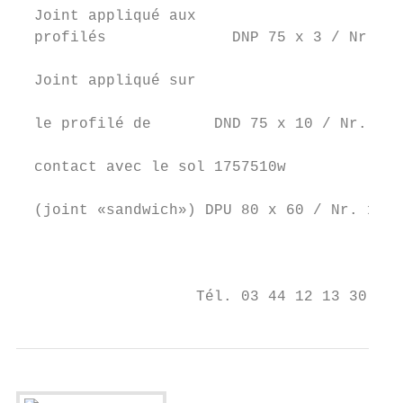
  Joint appliqué aux

  profilés              DNP 75 x 3 / Nr. 17
  Joint appliqué sur

                                           
  le profilé de       DND 75 x 10 / Nr.    
                                           
  contact avec le sol 1757510w             
                                           
  (joint «sandwich») DPU 80 x 60 / Nr. 1758
                                           
                                           
                    Tél. 03 44 12 13 30 – F