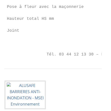
 Pose à fleur avec la maçonnerie           
 Hauteur total HS mm                       
 Joint                                     
                                           
                                        BP 
                 Tél. 03 44 12 13 30 – Fax 