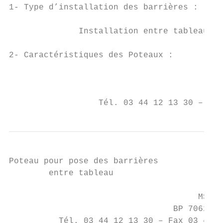
1- Type d’installation des barrières :

              Installation entre tableau   
2- Caractéristiques des Poteaux :

                                           
                                         BP
                  Tél. 03 44 12 13 30 – Fax
Poteau pour pose des barrières             
        entre tableau                      
                                      MSEI 
                                 BP 70625 –
          Tél. 03 44 12 13 30 – Fax 03 44 1