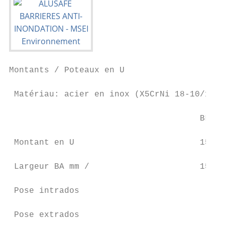
Montants / Poteaux en U

 Matériau: acier en inox (X5CrNi 18-10/1,43
                                      BL361
 Montant en U                         150 x
 Largeur BA mm /                      150  
 Pose intrados                             
 Pose extrados                             