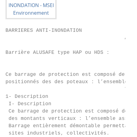
BARRIERES ANTI-INONDATION

                                       ALUS
Barrière ALUSAFE type HAP ou HDS :

                                        Typ
                                        Typ
Ce barrage de protection est composé de pro
positionnés des des poteaux : l’ensemble as
                                       Type
1- Description

 I- Description

 Ce barrage de protection est composé de pr
 des montants verticaux : l’ensemble assura
 Barrage entièrement démontable permettant 
 sites industriels, collectivités.
