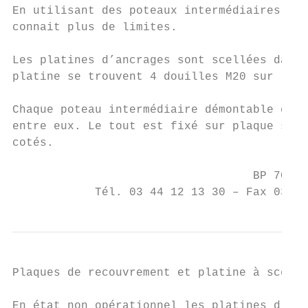
En utilisant des poteaux intermédiaires dém
connait plus de limites.

Les platines d’ancrages sont scellées dans 
platine se trouvent 4 douilles M20 sur lesq
Chaque poteau intermédiaire démontable cons
entre eux. Le tout est fixé sur plaque seme
cotés.

                                        MSE
                                   BP 70625
            Tél. 03 44 12 13 30 – Fax 03 44
Plaques de recouvrement et platine à scelle
En état non opérationnel les platines d’anc