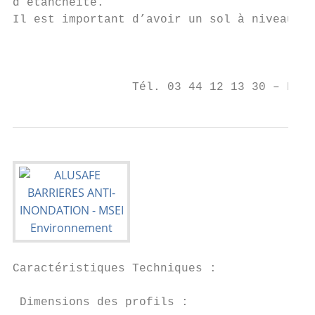
d’étanchéité.

Il est important d’avoir un sol à niveau af
                                           
                                        BP 
                 Tél. 03 44 12 13 30 – Fax 
Caractéristiques Techniques :

 Dimensions des profils :
