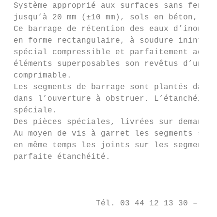
 Système approprié aux surfaces sans fentes
 jusqu’à 20 mm (±10 mm), sols en béton, ou 
 Ce barrage de rétention des eaux d’inondat
 en forme rectangulaire, à soudure ininterr
 spécial compressible et parfaitement adapt
 éléments superposables son revêtus d’un jo
 comprimable.

 Les segments de barrage sont plantés dans 
 dans l’ouverture à obstruer. L’étanchéité 
 spéciale.

 Des pièces spéciales, livrées sur demande,
 Au moyen de vis à garret les segments sont
 en même temps les joints sur les segments 
 parfaite étanchéité.

                                           
                                         BP
                  Tél. 03 44 12 13 30 – Fax