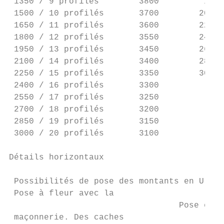
 1350 / 9 profilés        3800         1800
 1500 / 10 profilés       3700        2000 
 1650 / 11 profilés       3600        2200 
 1800 / 12 profilés       3550        2400 
 1950 / 13 profilés       3450        2600 
 2100 / 14 profilés       3400        2800 
 2250 / 15 profilés       3350        3000 
 2400 / 16 profilés       3300             
 2550 / 17 profilés       3250             
 2700 / 18 profilés       3200             
 2850 / 19 profilés       3150             
 3000 / 20 profilés       3100             
Détails horizontaux

 Possibilités de pose des montants en U

 Pose à fleur avec la

                                  Pose entr
 maçonnerie. Des caches
