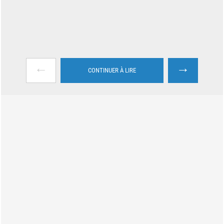
←
→
CONTINUER À LIRE