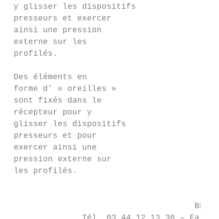
 y glisser les dispositifs

 presseurs et exercer

 ainsi une pression

 externe sur les

 profilés.

 Des éléments en

 forme d’ « oreilles »

 sont fixés dans le

 récepteur pour y

 glisser les dispositifs

 presseurs et pour

 exercer ainsi une

 pression externe sur

 les profilés.

                                           
                                      BP 70
               Tél. 03 44 12 13 30 – Fax 03