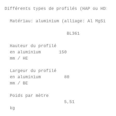
Différents types de profilés (HAP ou HDS)

  Matériau: aluminium (alliage: Al MgSi 0,5
                        BL361              
  Hauteur du profilé

  en aluminium       150                   
  mm / HE

  Largeur du profilé

  en aluminium         80                  
  mm / BE

  Poids par mètre

                       5,51                
  kg
