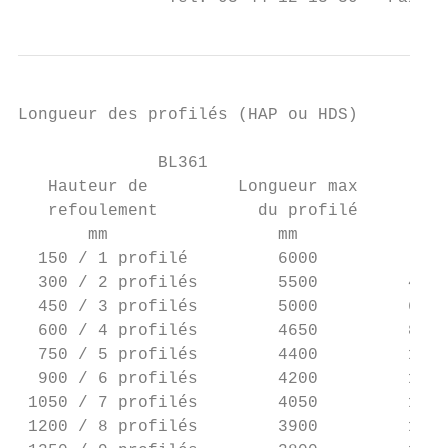
Longueur des profilés (HAP ou HDS)

              BL361                        
   Hauteur de         Longueur max       Ha
   refoulement          du profilé      ref
       mm                 mm               
  150 / 1 profilé         6000          200
  300 / 2 profilés        5500         400 
  450 / 3 profilés        5000         600 
  600 / 4 profilés        4650         800 
  750 / 5 profilés        4400         1000
  900 / 6 profilés        4200         1200
 1050 / 7 profilés        4050         1400
 1200 / 8 profilés        3900         1600