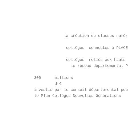
                                                   
                                                   
                                                   
                                                   
                       la création de classes numéri
                         

                        collèges  connectés à PLACE

                         

                        collèges  reliés aux hauts 
                          le réseau départemental P
          300      millions

                   d’€

          investis par le conseil départemental pou
          le Plan Collèges Nouvelles Générations   
                                                   
                                                   
                                                   
                                                   
                                                   