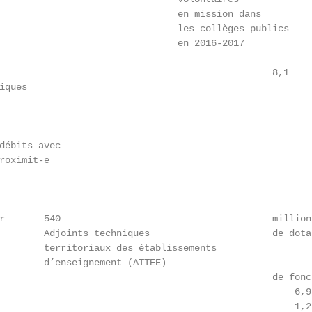
                                en mission dans

                                les collèges publics

                                en 2016-2017

                                                 8,1

ques

débits avec

roximit-e

r       540                                      millions
        Adjoints techniques                      de dotat
        territoriaux des établissements

        d’enseignement (ATTEE)

                                                 de fonct
                                                     6,9
                                                     1,2