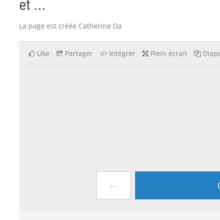
et ...
La page est créée Catherine Da
Like
Partager
Intégrer
Plein écran
Diapo
←