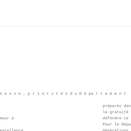
n e s s e , p r i o r i t é s d u D é pa r t e m e n t

                                            préparés dan
                                            la gratuité 
mour à                                      défendre ce 
                                            Pour le Dépa
excellence                                  Générations 