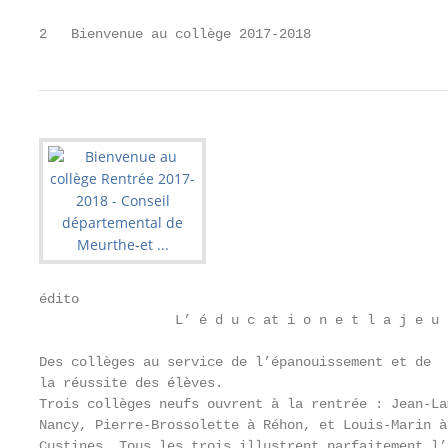
2   Bienvenue au collège 2017-2018
édito

                 L’ é d u c at i o n e t l a j e u 
Des collèges au service de l’épanouissement et de  
la réussite des élèves.                            
Trois collèges neufs ouvrent à la rentrée : Jean-La
Nancy, Pierre-Brossolette à Réhon, et Louis-Marin à
Custines. Tous les trois illustrent parfaitement l’