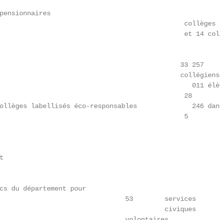
pensionnaires

                                               collèges p
                                               et 14 coll
                                              33 257

                                              collégiens

                                                 011 élè
                                              28

ollèges labellisés éco-responsables              246 dan
                                              5



cs du département pour

                                53        services

                                          civiques

                                volontaires
