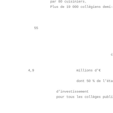
                    par 80 cuisiniers.

                    Plus de 19 000 collégiens demi-
                                                   
                                                   
            55

                                                   
                                                   
                                                   
                                                    
                                                  c
                                                    
         4,9                     millions d’€

                                 dont 50 % de l’état
                       d’investissement

                       pour tous les collèges publi
                                                   
                                                   
                                                   