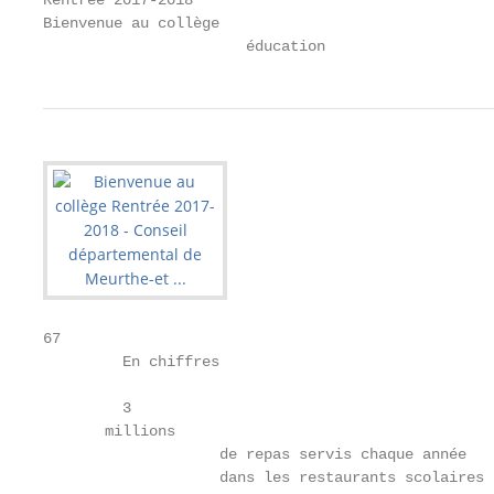
Rentrée 2017-2018

Bienvenue au collège

                       éducation
67

         En chiffres

         3

       millions

                    de repas servis chaque année

                    dans les restaurants scolaires 