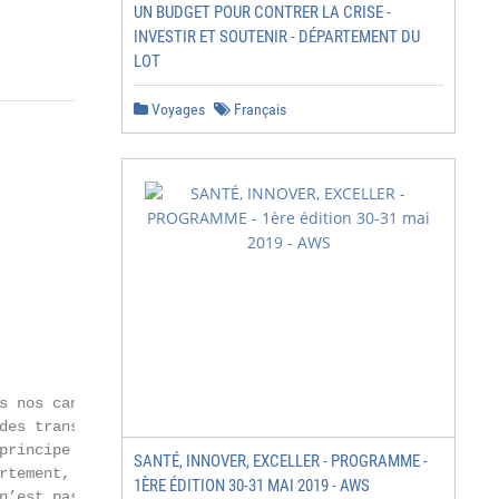
UN BUDGET POUR CONTRER LA CRISE -
INVESTIR ET SOUTENIR - DÉPARTEMENT DU
LOT
Voyages
Français
s nos cantines. L’accessibilité à l’école passe

des transports. Nous souhaitons agir pour

principe à l’échelle de la Région Grand Est.

SANTÉ, INNOVER, EXCELLER - PROGRAMME -
rtement, le Plan Collèges Nouvelles

1ÈRE ÉDITION 30-31 MAI 2019 - AWS
n’est pas qu’un simple investissement dans
