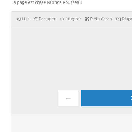
La page est créée Fabrice Rousseau
Like
Partager
Intégrer
Plein écran
Diapo
←