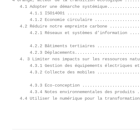
4 Orange, acteur de la transition écologique ......
   4.1 Adopter une démarche systémique.............
       4.1.1 ISO14001 .............................
       4.1.2 Economie circulaire ..................
   4.2 Réduire notre empreinte carbone ............
       4.2.1 Réseaux et systèmes d’information ....
       4.2.2 Bâtiments tertiaires .................
       4.2.3 Déplacements..........................
   4. 3 Limiter nos impacts sur les ressources natu
       4.3.1 Gestion des équipements électriques et
       4.3.2 Collecte des mobiles .................
       4.3.3 Eco-conception .......................
       4.3.4 Notes environnementales des produits .
   4.4 Utiliser le numérique pour la transformation
                                                   