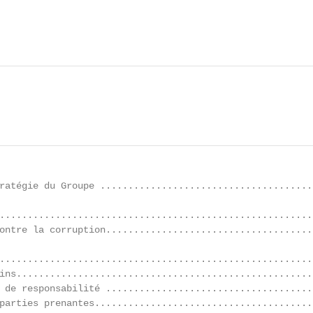
ratégie du Groupe ......................................
........................................................
ontre la corruption.....................................
........................................................
ins.....................................................
 de responsabilité .....................................
parties prenantes.......................................