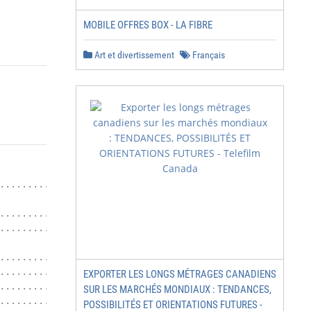
MOBILE OFFRES BOX - LA FIBRE
Art et divertissement
Français
.................... 5

..................................................... 6

......................... 6

........................................... 7

.................................. 7

EXPORTER LES LONGS MÉTRAGES CANADIENS
........................ 9

SUR LES MARCHÉS MONDIAUX : TENDANCES,
.................... 11

POSSIBILITÉS ET ORIENTATIONS FUTURES -