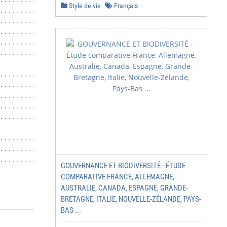
...................................... 33

Style de vie
Français
.................................... 33

........................................................ 
................................................. 33

........................................ 34

..................................... 35

.................................................. 36

................................................... 36

.............................. 37

........................ 38

................................................ 38

................................................... 39

.................................. 40

.......................... 40

GOUVERNANCE ET BIODIVERSITÉ - ÉTUDE
COMPARATIVE FRANCE, ALLEMAGNE,
                                                        
AUSTRALIE, CANADA, ESPAGNE, GRANDE-
BRETAGNE, ITALIE, NOUVELLE-ZÉLANDE, PAYS-
BAS ...