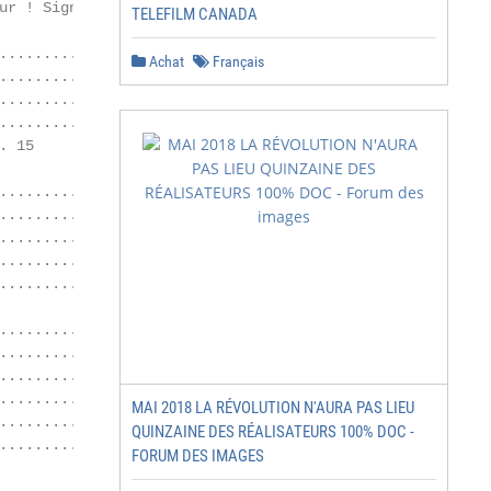
ur ! Signet non défini.

TELEFILM CANADA
........................................ 13

Achat
Français
............................................ 14

.......................... 14

.................................. 14

 15

.........................................................
............. 20

........................... 21

.................................... 24

...................... 26

.............. 26

..................................... 27

.............................. 27

.................. 28

MAI 2018 LA RÉVOLUTION N'AURA PAS LIEU
............................... 28

QUINZAINE DES RÉALISATEURS 100% DOC -
............................................... 30

FORUM DES IMAGES