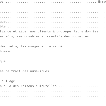
es ................................................ Erre
........................................................
........................................................
que.....................................................
ble ....................................................
fiance et aider nos clients à protéger leurs données ....
es sûrs, responsables et créatifs des nouvelles

........................................................
des radio, les usages et la santé.......................
humain .................................................
........................................................
que ....................................................
es de fractures numériques .............................
........................................................
 à l’âge ...............................................
n ou à des raisons culturelles .........................
 .......................................................
........................................................