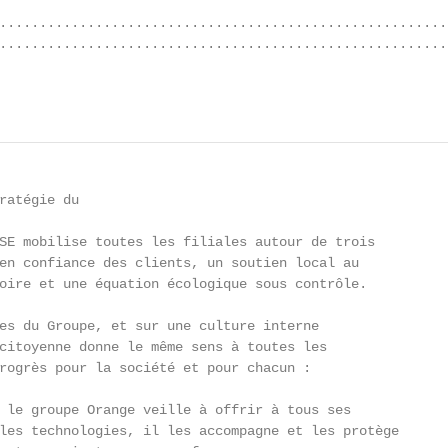
........................................................
........................................................
                                                        
ratégie du

SE mobilise toutes les filiales autour de trois

en confiance des clients, un soutien local au

oire et une équation écologique sous contrôle.

es du Groupe, et sur une culture interne

citoyenne donne le même sens à toutes les

rogrès pour la société et pour chacun :

 le groupe Orange veille à offrir à tous ses

les technologies, il les accompagne et les protège
