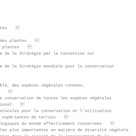
                                                       
ntes                                                  
                                                       
 des plantes                                          
s plantes                                             
e de la Stratégie par la Convention sur

                                                       
e de la Stratégie mondiale pour la conservation

                                                       
ble, des espèces végétales connues,

e                                                     
e conservation de toutes les espèces végétales

tional                                                
otocoles pour la conservation et l’utilisation

s expériences de terrain                              
ologiques du monde effectivement conservées           
 les plus importantes en matière de diversité végétale 