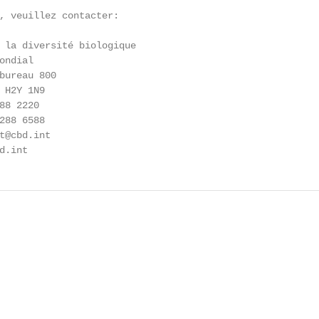
, veuillez contacter:

 la diversité biologique

ndial

bureau 800

 H2Y 1N9

8 2220

288 6588

t@cbd.int

d.int