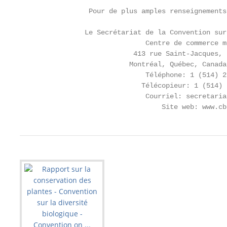
                 Pour de plus amples renseignements
                Le Secrétariat de la Convention sur
                               Centre de commerce mo
                            413 rue Saint-Jacques, 
                           Montréal, Québec, Canada
                               Téléphone: 1 (514) 28
                              Télécopieur: 1 (514) 
                               Courriel: secretaria
                                   Site web: www.cb