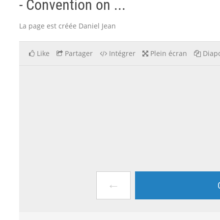
- Convention on ...
La page est créée Daniel Jean
Like
Partager
Intégrer
Plein écran
Diapo
←