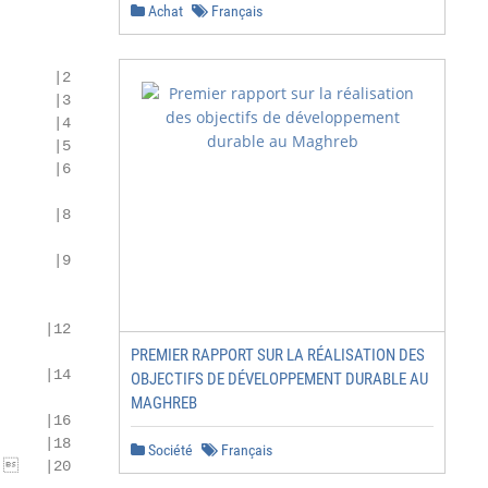
Achat
Français
      |2

      |3

      |4

      |5

      |6

      |8

      |9

     |12

PREMIER RAPPORT SUR LA RÉALISATION DES
     |14

OBJECTIFS DE DÉVELOPPEMENT DURABLE AU
MAGHREB
     |16

     |18

Société
Français
    |20
