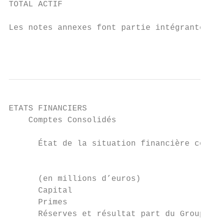
TOTAL ACTIF                                
Les notes annexes font partie intégrante de
                                           
ETATS FINANCIERS

    Comptes Consolidés

      État de la situation financière conso
                                           
      (en millions d’euros)                
      Capital                              
      Primes                               
      Réserves et résultat part du Groupe  