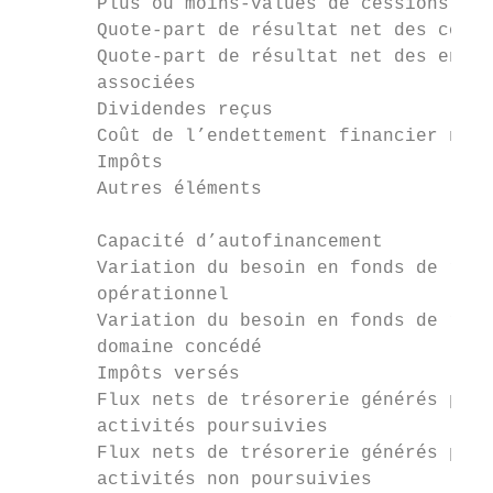
       Plus ou moins-values de cessions d’a
       Quote-part de résultat net des co-en
       Quote-part de résultat net des entre
       associées                           
       Dividendes reçus                    
       Coût de l’endettement financier net 
       Impôts                              
       Autres éléments                     
       Capacité d’autofinancement          
       Variation du besoin en fonds de roul
       opérationnel                        
       Variation du besoin en fonds de roul
       domaine concédé                     
       Impôts versés                       
       Flux nets de trésorerie générés par 
       activités poursuivies               
       Flux nets de trésorerie générés par 
       activités non poursuivies           