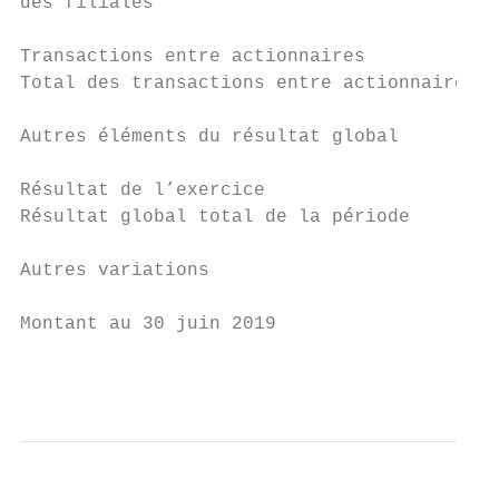
des filiales                               
Transactions entre actionnaires            
Total des transactions entre actionnaires  
Autres éléments du résultat global         
Résultat de l’exercice                     
Résultat global total de la période        
Autres variations                          
Montant au 30 juin 2019                    
                                           