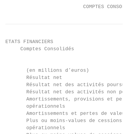
                          COMPTES CONSOLIDE
ETATS FINANCIERS

     Comptes Consolidés

                                           
       (en millions d’euros)               
       Résultat net                        
       Résultat net des activités poursuivi
       Résultat net des activités non pours
       Amortissements, provisions et pertes
       opérationnels                       
       Amortissements et pertes de valeurs 
       Plus ou moins-values de cessions d’a
       opérationnels                       