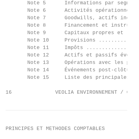
       Note 5      Informations par segment
       Note 6      Activités opérationnelle
       Note 7      Goodwills, actifs incorp
       Note 8      Financement et instrumen
       Note 9      Capitaux propres et résu
       Note 10     Provisions .............
       Note 11     Impôts .................
       Note 12     Actifs et passifs éventu
       Note 13     Opérations avec les part
       Note 14     Événements post-clôture 
       Note 15     Liste des principales so
16              VEOLIA ENVIRONNEMENT / COMP
PRINCIPES ET METHODES COMPTABLES           
                                           