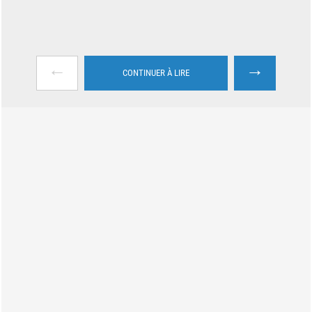
←
→
CONTINUER À LIRE