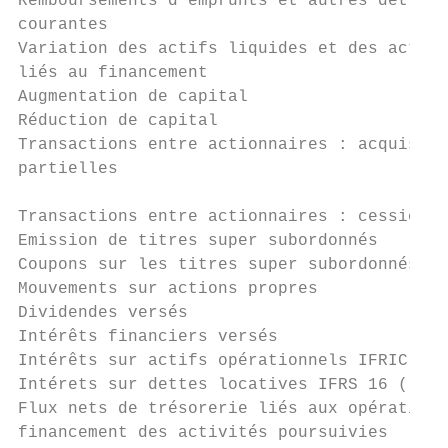
Remboursements d’emprunts et autres dettes 
courantes                                  
Variation des actifs liquides et des actifs
liés au financement                        
Augmentation de capital                    
Réduction de capital                       
Transactions entre actionnaires : acquisiti
partielles                                 
Transactions entre actionnaires : cessions 
Emission de titres super subordonnés       
Coupons sur les titres super subordonnés   
Mouvements sur actions propres             
Dividendes versés                          
Intérêts financiers versés                 
Intérêts sur actifs opérationnels IFRIC 12 
Intérets sur dettes locatives IFRS 16 (*)  
Flux nets de trésorerie liés aux opérations
financement des activités poursuivies      