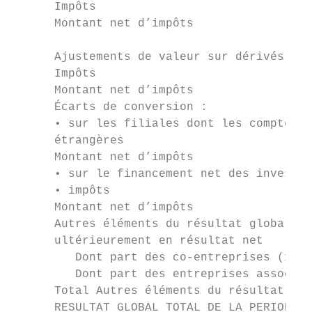
      Impôts                               
      Montant net d’impôts                 
      Ajustements de valeur sur dérivés de 
      Impôts                               
      Montant net d’impôts                 
      Écarts de conversion :

      • sur les filiales dont les comptes s
      étrangères                           
      Montant net d’impôts                 
      • sur le financement net des investis
      • impôts                             
      Montant net d’impôts                 
      Autres éléments du résultat global re
      ultérieurement en résultat net       
         Dont part des co-entreprises (1)  
         Dont part des entreprises associée
      Total Autres éléments du résultat glo
      RESULTAT GLOBAL TOTAL DE LA PERIODE  