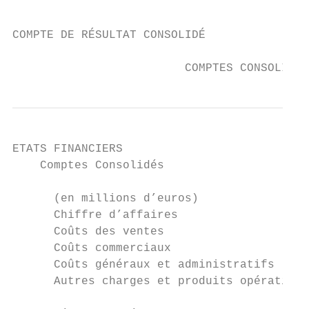
                                           
COMPTE DE RÉSULTAT CONSOLIDÉ

                         COMPTES CONSOLIDES
ETATS FINANCIERS

    Comptes Consolidés

      (en millions d’euros)                
      Chiffre d’affaires                   
      Coûts des ventes                     
      Coûts commerciaux                    
      Coûts généraux et administratifs     
      Autres charges et produits opérationn