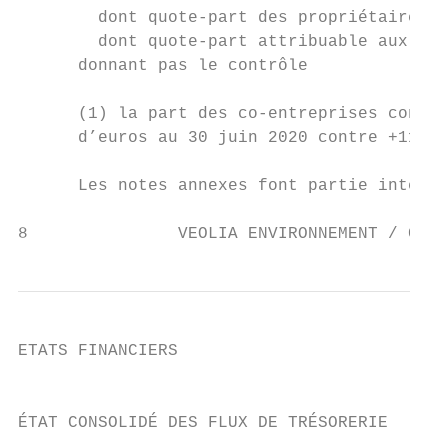
        dont quote-part des propriétaires d
        dont quote-part attribuable aux par
      donnant pas le contrôle              
      (1) la part des co-entreprises concer
      d’euros au 30 juin 2020 contre +11,8 
      Les notes annexes font partie intégra
8               VEOLIA ENVIRONNEMENT / COMP
ETATS FINANCIERS

                                           
ÉTAT CONSOLIDÉ DES FLUX DE TRÉSORERIE
