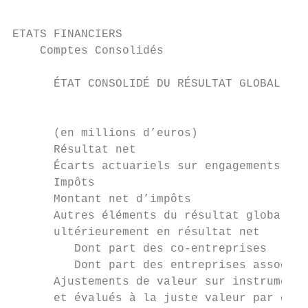
ETATS FINANCIERS

    Comptes Consolidés

      ÉTAT CONSOLIDÉ DU RÉSULTAT GLOBAL

                                           
      (en millions d’euros)                
      Résultat net                         
      Écarts actuariels sur engagements de 
      Impôts                               
      Montant net d’impôts                 
      Autres éléments du résultat global no
      ultérieurement en résultat net       
         Dont part des co-entreprises      
         Dont part des entreprises associée
      Ajustements de valeur sur instruments
      et évalués à la juste valeur par capi