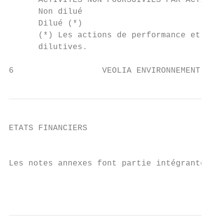
      ACTIVITES NON POURSUIVIES PAR ACTION 
      Non dilué                            
      Dilué (*)                            
      (*) Les actions de performance et les
      dilutives.

6                  VEOLIA ENVIRONNEMENT / C
ETATS FINANCIERS

                                           
Les notes annexes font partie intégrante de
                                           