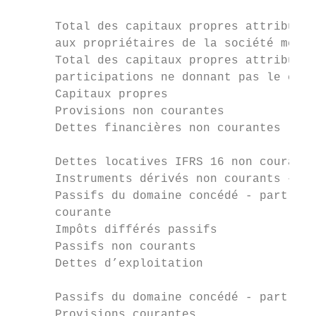
      Total des capitaux propres attribuabl
      aux propriétaires de la société mère 
      Total des capitaux propres attribuabl
      participations ne donnant pas le cont
      Capitaux propres                     
      Provisions non courantes             
      Dettes financières non courantes     
      Dettes locatives IFRS 16 non courante
      Instruments dérivés non courants – Pa
      Passifs du domaine concédé - part non
      courante

      Impôts différés passifs              
      Passifs non courants                 
      Dettes d’exploitation                
      Passifs du domaine concédé - part cou
      Provisions courantes                 