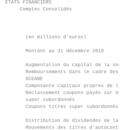
ETATS FINANCIERS

     Comptes Consolidés

                                           
                                           
       (en millions d’euros)               
       Montant au 31 décembre 2019         
       Augmentation du capital de la sociét
       Remboursements dans le cadre des obl
       OCEANE                              
       Composante capitaux propres de l'OCE
       Reclassement coupons payés sur hybri
       super subordonnés                   
       Coupons titres super subordonnés    
       Distribution de dividendes de la soc
       Mouvements des titres d’autocontrôle