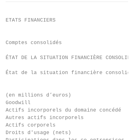
ETATS FINANCIERS

                                           
Comptes consolidés

ÉTAT DE LA SITUATION FINANCIÈRE CONSOLIDÉE

État de la situation financière consolidée 
                                           
(en millions d’euros)                      
Goodwill                                   
Actifs incorporels du domaine concédé      
Autres actifs incorporels                  
Actifs corporels                           
Droits d'usage (nets)                      