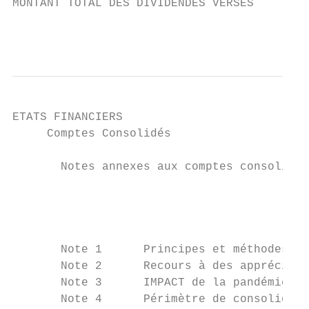
MONTANT TOTAL DES DIVIDENDES VERSES        
                                           
ETATS FINANCIERS

     Comptes Consolidés

       Notes annexes aux comptes consolidés

                                           
                                           
       Note 1      Principes et méthodes co
       Note 2      Recours à des appréciati
       Note 3      IMPACT de la pandémie CO
       Note 4      Périmètre de consolidati