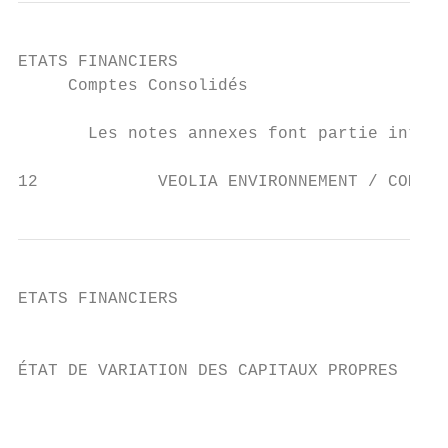
ETATS FINANCIERS

     Comptes Consolidés

       Les notes annexes font partie intégr
12            VEOLIA ENVIRONNEMENT / COMPTE
ETATS FINANCIERS

                                           
ÉTAT DE VARIATION DES CAPITAUX PROPRES

                                           
                                           