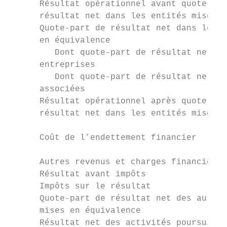
      Résultat opérationnel avant quote-par
      résultat net dans les entités mises e
      Quote-part de résultat net dans les e
      en équivalence                       
         Dont quote-part de résultat net de
      entreprises                          
         Dont quote-part de résultat net de
      associées                            
      Résultat opérationnel après quote-par
      résultat net dans les entités mises e
                                           
      Coût de l’endettement financier      
                                           
      Autres revenus et charges financiers 
      Résultat avant impôts                
      Impôts sur le résultat               
      Quote-part de résultat net des autres
      mises en équivalence                 
      Résultat net des activités poursuivie