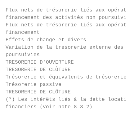
Flux nets de trésorerie liés aux opérations
financement des activités non poursuivies  
Flux nets de trésorerie liés aux opérations
financement                                
Effets de change et divers                 
Variation de la trésorerie externe des acti
poursuivies                                
TRESORERIE D'OUVERTURE                     
TRESORERIE DE CLÔTURE                      
Trésorerie et équivalents de trésorerie    
Trésorerie passive                         
TRESORERIE DE CLÔTURE                      
(*) Les intérêts liés à la dette locative I
financiers (voir note 8.3.2)

                                           