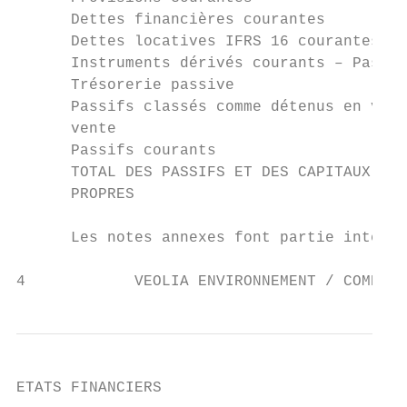
      Dettes financières courantes         
      Dettes locatives IFRS 16 courantes   
      Instruments dérivés courants – Passif
      Trésorerie passive                   
      Passifs classés comme détenus en vue 
      vente                                
      Passifs courants                     
      TOTAL DES PASSIFS ET DES CAPITAUX

      PROPRES                              
      Les notes annexes font partie intégra
4            VEOLIA ENVIRONNEMENT / COMPTES
ETATS FINANCIERS
