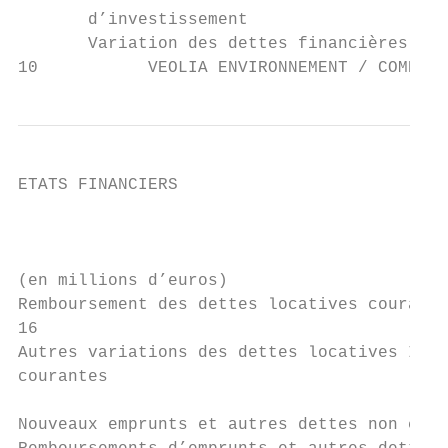
       d’investissement                    
       Variation des dettes financières cou
10           VEOLIA ENVIRONNEMENT / COMPTES
ETATS FINANCIERS

                                           
                                           
(en millions d’euros)                      
Remboursement des dettes locatives courante
16                                         
Autres variations des dettes locatives IFRS
courantes                                  
Nouveaux emprunts et autres dettes non cour