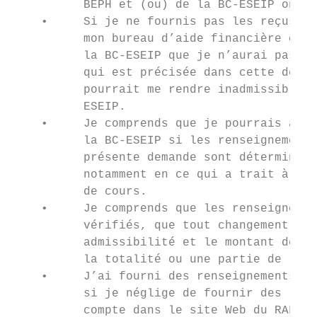
          BEPH et (ou) de la BC-ESEIP ont é
    •     Si je ne fournis pas les reçus ex
          mon bureau d’aide financière ou a
          la BC-ESEIP que je n’aurai pas ut
          qui est précisée dans cette deman
          pourrait me rendre inadmissible à
          ESEIP.

    •     Je comprends que je pourrais avoi
          la BC-ESEIP si les renseignements
          présente demande sont déterminés 
          notamment en ce qui a trait à ma 
          de cours.

    •     Je comprends que les renseignemen
          vérifiés, que tout changement déc
          admissibilité et le montant de ma
          la totalité ou une partie de la B
    •     J’ai fourni des renseignements co
          si je néglige de fournir des rens
          compte dans le site Web du RAFEO,