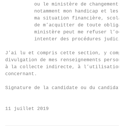
          ou le ministère de changements to
          notamment mon handicap et les ser
          ma situation financière, scolaire
          de m’acquitter de toute obligatio
          ministère peut me refuser l’octro
          intenter des procédures judiciair
J’ai lu et compris cette section, y compris
divulgation de mes renseignements personnel
à la collecte indirecte, à l’utilisation et
concernant.

Signature de la candidate ou du candidat : 
                                           
11 juillet 2019                            