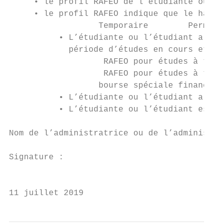
     • le profil RAFEO de l’étudiante ou de
     • le profil RAFEO indique que le handi
                  Temporaire        Permane
          • L’étudiante ou l’étudiant a dem
            période d’études en cours et y 
                   RAFEO pour études à temp
                   RAFEO pour études à temp
                  bourse spéciale financée 
          • L’étudiante ou l’étudiant a fou
          • L’étudiante ou l’étudiant est d
Nom de l’administratrice ou de l’administra
Signature :                                
                                           
11 juillet 2019                            