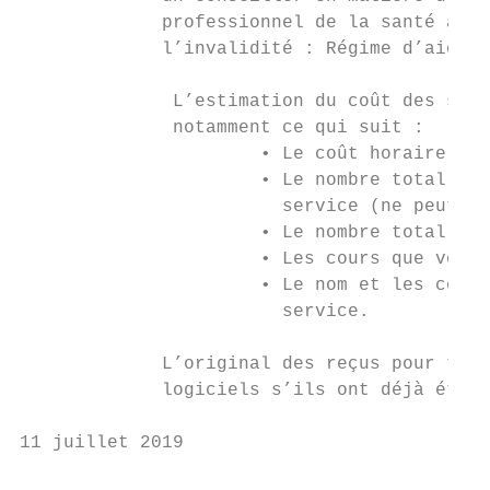
             professionnel de la santé agré
             l’invalidité : Régime d’aide f
              L’estimation du coût des serv
              notamment ce qui suit :

                      • Le coût horaire de 
                      • Le nombre total d’h
                        service (ne peut pa
                      • Le nombre total de 
                      • Les cours que vous 
                      • Le nom et les coord
                        service.

             L’original des reçus pour tout
             logiciels s’ils ont déjà été a
11 juillet 2019                            