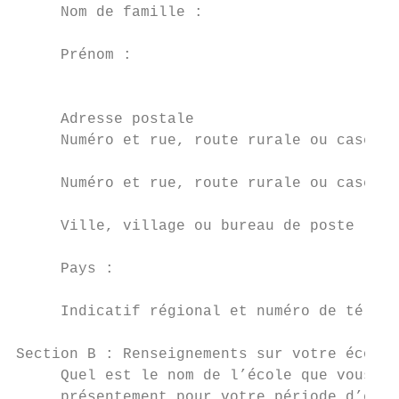
     Nom de famille :

     Prénom :                              
                                           
     Adresse postale

     Numéro et rue, route rurale ou case po
     Numéro et rue, route rurale ou case po
     Ville, village ou bureau de poste :   
     Pays :

     Indicatif régional et numéro de téléph
Section B : Renseignements sur votre école 
     Quel est le nom de l’école que vous pr
     présentement pour votre période d’étud