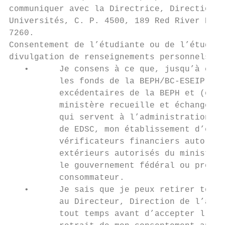
communiquer avec la Directrice, Direction d
Universités, C. P. 4500, 189 Red River Road
7260.

Consentement de l’étudiante ou de l’étudian
divulgation de renseignements personnels (O
   •      Je consens à ce que, jusqu’à ce q
          les fonds de la BEPH/BC-ESEIP que
          excédentaires de la BEPH et (ou) 
          ministère recueille et échange, s
          qui servent à l’administration et
          de EDSC, mon établissement d’ense
          vérificateurs financiers autorisé
          extérieurs autorisés du ministère
          le gouvernement fédéral ou provin
          consommateur.

   •      Je sais que je peux retirer tout 
          au Directeur, Direction de l’aide
          tout temps avant d’accepter l’oct