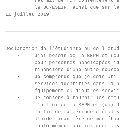
          retrait de mon consentement aura 
          la BC-ESEIP, ainsi que sur le mon
11 juillet 2019                            
Déclaration de l’étudiante ou de l’étudiant

    •     J’ai besoin de la BEPH et (ou) de
          pour personnes handicapées identi
          financière d’une autre source pou
    •     Je comprends que je dois utiliser
          services identifiés dans la prése
          équipement ou d’autres services q
    •     Je consens à fournir les reçus de
          l’octroi de la BEPH et (ou) de la
          la fin de ma période d’études aux
          d’aide financière de mon établiss
          conformément aux instructions don