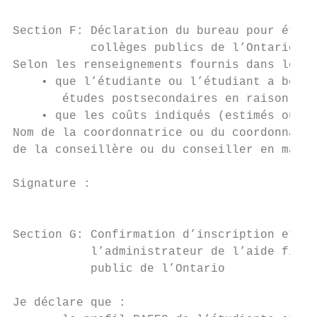
Section F: Déclaration du bureau pour étudi
           collèges publics de l’Ontario se
Selon les renseignements fournis dans le pr
    • que l’étudiante ou l’étudiant a besoi
       études postsecondaires en raison de 
    • que les coûts indiqués (estimés ou ré
Nom de la coordonnatrice ou du coordonnateu
de la conseillère ou du conseiller en matiè
Signature :                                
                                           
Section G: Confirmation d’inscription et dé
           l’administrateur de l’aide finan
           public de l’Ontario

Je déclare que :
