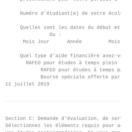
     Numéro d’étudiant(e) de votre école :

     Quelles sont les dates du début et de 
               Du :                        
      Mois Jour      Année         Mois Jou
     Quel type d’aide financière avez-vous 
       RAFEO pour études à temps plein

            RAFEO pour études à temps parti
            Bourse spéciale offerte par l’é
11 juillet 2019                            
Section C: Demande d’évaluation, de service
Sélectionnez les éléments requis pour accom