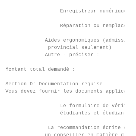
                  Enregistreur numérique   
                  Réparation ou remplacemen
             Aides ergonomiques (admissible
              provincial seulement)

             Autre - préciser :            
Montant total demandé :                    
Section D: Documentation requise

Vous devez fournir les documents applicable
                  Le formulaire de vérifica
                  étudiantes et étudiants d
              La recommandation écrite des 
             un conseiller en matière d’inc