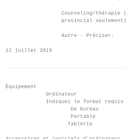
                  Counseling/thérapie (admi
                  provincial seulement)

                  Autre - Préciser:        
11 juillet 2019                            
Équipement

             Ordinateur                    
             Indiquez le format requis (n’i
                     De bureau

                     Portable

                    Tablette
