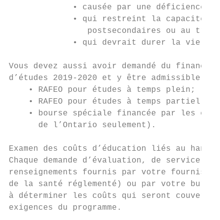
             • causée par une déficience me
             • qui restreint la capacité d’
                postsecondaires ou au trava
             • qui devrait durer la vie ent
Vous devez aussi avoir demandé du financeme
d’études 2019-2020 et y être admissible :

    • RAFEO pour études à temps plein;

    • RAFEO pour études à temps partiel;

    • bourse spéciale financée par les étab
      de l’Ontario seulement).

Examen des coûts d’éducation liés au handic
Chaque demande d’évaluation, de service ou 
renseignements fournis par votre fournisseu
de la santé réglementé) ou par votre bureau
à déterminer les coûts qui seront couverts.
exigences du programme.
