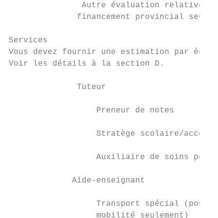
               Autre évaluation relative à 
              financement provincial seulem
Services

Vous devez fournir une estimation par écrit
Voir les détails à la section D.

              Tuteur                       
                  Preneur de notes         
                  Stratège scolaire/accompa
                  Auxiliaire de soins pour 
             Aide-enseignant               
                  Transport spécial (pour l
                  mobilité seulement)
