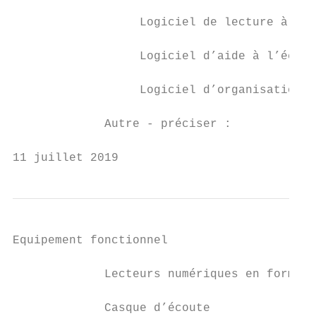
                  Logiciel de lecture à l’é
                  Logiciel d’aide à l’écrit
                  Logiciel d’organisation  
             Autre - préciser :            
11 juillet 2019                            
Equipement fonctionnel

             Lecteurs numériques en forme d
             Casque d’écoute               