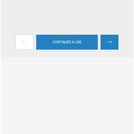
←
→
CONTINUER À LIRE