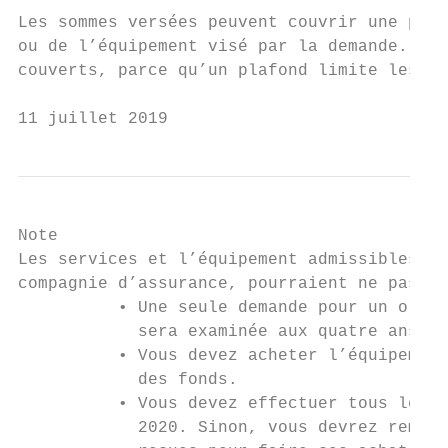
Les sommes versées peuvent couvrir une part
ou de l’équipement visé par la demande. Il 
couverts, parce qu’un plafond limite les mo
11 juillet 2019                            
Note

Les services et l’équipement admissibles au
compagnie d’assurance, pourraient ne pas êt
          • Une seule demande pour un ordin
            sera examinée aux quatre ans.

          • Vous devez acheter l’équipement
            des fonds.

          • Vous devez effectuer tous les a
            2020. Sinon, vous devrez rembou