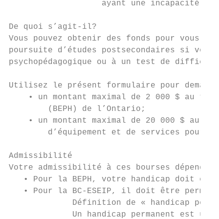
                   ayant une incapacité per
De quoi s’agit-il?

Vous pouvez obtenir des fonds pour vous aid
poursuite d’études postsecondaires si vous 
psychopédagogique ou à un test de difficult
Utilisez le présent formulaire pour demande
    • un montant maximal de 2 000 $ au titr
        (BEPH) de l’Ontario;

    • un montant maximal de 20 000 $ au tit
        d’équipement et de services pour ét
Admissibilité

Votre admissibilité à ces bourses dépend de
   • Pour la BEPH, votre handicap doit être
   • Pour la BC-ESEIP, il doit être permane
             Définition de « handicap perma
             Un handicap permanent est une 