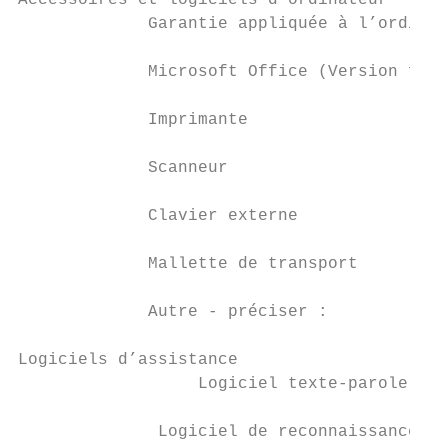
Accessoires et logiciels d’ordinateur

             Garantie appliquée à l’ordinat
             Microsoft Office (Version fami
             Imprimante                    
             Scanneur                      
             Clavier externe               
             Mallette de transport         
             Autre - préciser :            
Logiciels d’assistance

                  Logiciel texte-parole    
              Logiciel de reconnaissance vo