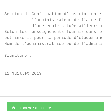
Section H: Confirmation d’inscription et dé
           l’administrateur de l’aide finan
           d’une école située ailleurs qu’e
Selon les renseignements fournis dans le pr
est inscrit pour la période d’études indiqu
Nom de l’administratrice ou de l’administra
Signature :                                
                                           
11 juillet 2019                            
Vous pouvez aussi lire