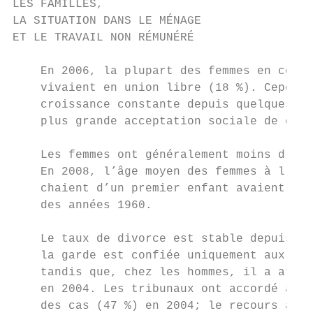
LES FAMILLES,

LA SITUATION DANS LE MÉNAGE

ET LE TRAVAIL NON RÉMUNÉRÉ

    En 2006, la plupart des femmes en coupl
    vivaient en union libre (18 %). Cependa
    croissance constante depuis quelques di
    plus grande acceptation sociale de ce m
    Les femmes ont généralement moins d’enf
    En 2008, l’âge moyen des femmes à l’acc
    chaient d’un premier enfant avaient en 
    des années 1960.

    Le taux de divorce est stable depuis la
    la garde est confiée uniquement aux fem
    tandis que, chez les hommes, il a attei
    en 2004. Les tribunaux ont accordé aux 
    des cas (47 %) en 2004; le recours à la