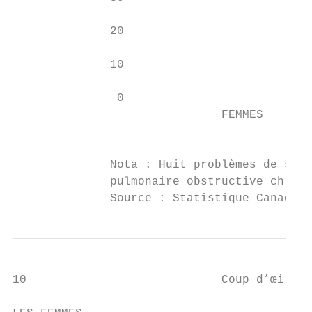
              20

              10

               0

                              FEMMES       
                                           
              Nota : Huit problèmes de sant
              pulmonaire obstructive chroni
              Source : Statistique Canada, 
10                            Coup d’œil su