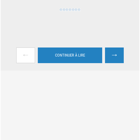
←
→
CONTINUER À LIRE