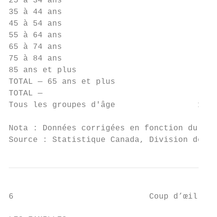
25 à 34 ans                              2 
35 à 44 ans                              2 
45 à 54 ans                              2 
55 à 64 ans                              2 
65 à 74 ans                              1 
75 à 84 ans                                
85 ans et plus                             
TOTAL — 65 ans et plus                   2 
TOTAL —

Tous les groupes d'âge                 17 1
Nota : Données corrigées en fonction du sou
Source : Statistique Canada, Division de la
6                            Coup d’œil sur