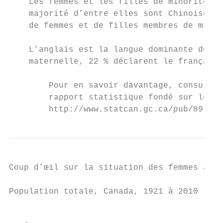
    Les femmes et les filles de minorités v
    majorité d’entre elles sont Chinoises (
    de femmes et de filles membres de minor
    L’anglais est la langue dominante des C
    maternelle, 22 % déclarent le français 
        Pour en savoir davantage, consulter
        rapport statistique fondé sur le se
        http://www.statcan.gc.ca/pub/89-503
Coup d’œil sur la situation des femmes au C
Population totale, Canada, 1921 à 2010

                                           