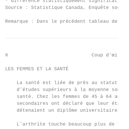
* différence statistiquement significative 
Source : Statistique Canada, Enquête social
Remarque : Dans le précédent tableau de Sta
8                             Coup d’œil su
LES FEMMES ET LA SANTÉ

    La santé est liée de près au statut soc
    d’études supérieurs à la moyenne sont p
    santé. Chez les femmes de 45 à 64 ans, 
    secondaires ont déclaré que leur état d
    détenaient un diplôme universitaire, ce
    L’arthrite touche beaucoup plus de femm