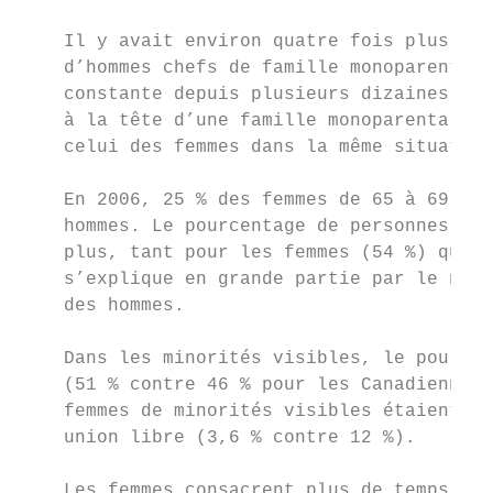
    Il y avait environ quatre fois plus de 
    d’hommes chefs de famille monoparentale
    constante depuis plusieurs dizaines d’a
    à la tête d’une famille monoparentale a
    celui des femmes dans la même situation
    En 2006, 25 % des femmes de 65 à 69 ans
    hommes. Le pourcentage de personnes viv
    plus, tant pour les femmes (54 %) que p
    s’explique en grande partie par le nomb
    des hommes.

    Dans les minorités visibles, le pourcen
    (51 % contre 46 % pour les Canadiennes 
    femmes de minorités visibles étaient be
    union libre (3,6 % contre 12 %).

    Les femmes consacrent plus de temps que