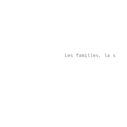
                                           
                                           
                                           
                                           
                     Les familles, la situa
                                           
                                           
                                           
                                           
                                           