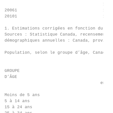
                                       15 6
20061                                  16 4
20101                                  17 1
1. Estimations corrigées en fonction du sou
Sources : Statistique Canada, recensements 
démographiques annuelles : Canada, province
Population, selon le groupe d’âge, Canada, 
                                           
GROUPE

D’ÂGE                                      
                                      en mi
Moins de 5 ans                             
5 à 14 ans                               1 
15 à 24 ans                              2 