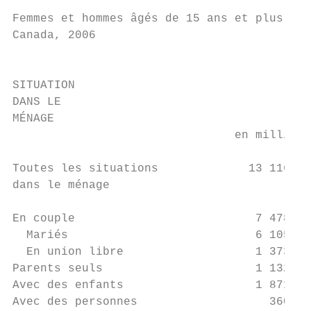
Femmes et hommes âgés de 15 ans et plus, se
Canada, 2006

                                           
SITUATION

DANS LE                                    
MÉNAGE                                     
                                en milliers
Toutes les situations             13 116,7 
dans le ménage

En couple                          7 478,7 
  Mariés                           6 105,4 
  En union libre                   1 373,3 
Parents seuls                      1 132,3 
Avec des enfants                   1 871,5 
Avec des personnes                   360,6 