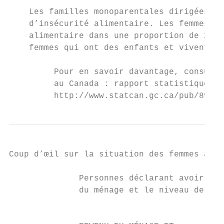
    Les familles monoparentales dirigées pa
    d’insécurité alimentaire. Les femmes à 
    alimentaire dans une proportion de 23 %
    femmes qui ont des enfants et vivent av
         Pour en savoir davantage, consulte
         au Canada : rapport statistique fo
         http://www.statcan.gc.ca/pub/89-50
Coup d’œil sur la situation des femmes au C
              Personnes déclarant avoir un 
              du ménage et le niveau de sco
                                           