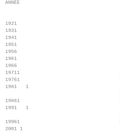
ANNÉE

                                        en 
1921                                     4 
1931                                     5 
1941                                     5 
1951                                     6 
1956                                     7 
1961                                     9 
1966                                     9 
19711                                  10 9
19761                                  11 7
1981   1

                                       12 4
19861                                  13 1
1991   1

                                       14 1
19961                                  14 9
2001 1
