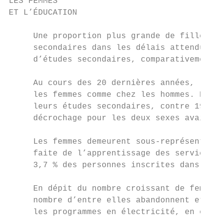
LES FEMMES

ET L’ÉDUCATION

     Une proportion plus grande de filles q
     secondaires dans les délais attendus. 
     d’études secondaires, comparativement 
     Au cours des 20 dernières années, les 
     les femmes comme chez les hommes. En 1
     leurs études secondaires, contre 19 % 
     décrochage pour les deux sexes avait é
     Les femmes demeurent sous-représentées
     faite de l’apprentissage des services 
     3,7 % des personnes inscrites dans les
     En dépit du nombre croissant de femmes
     nombre d’entre elles abandonnent et n’
     les programmes en électricité, en élec