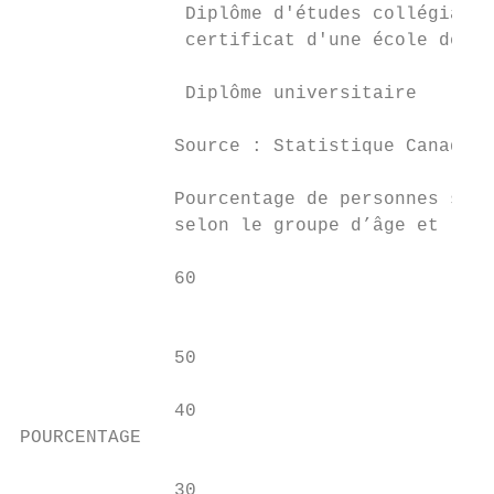
               Diplôme d'études collégiales
               certificat d'une école de mé
               Diplôme universitaire       
              Source : Statistique Canada, 
              Pourcentage de personnes souf
              selon le groupe d’âge et le q
              60                           
                                           
              50

              40

POURCENTAGE

              30
