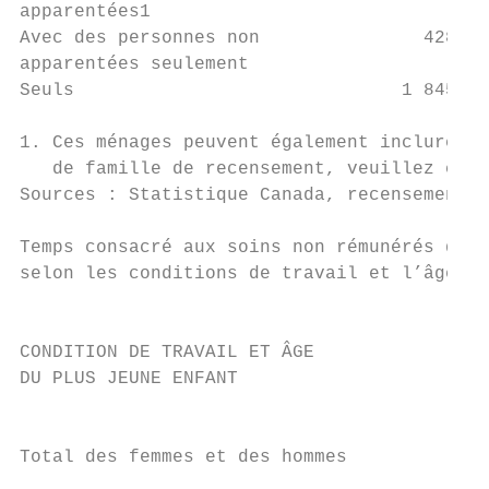
apparentées1

Avec des personnes non               428,5 
apparentées seulement

Seuls                              1 845,3 
1. Ces ménages peuvent également inclure de
   de famille de recensement, veuillez cons
Sources : Statistique Canada, recensements 
Temps consacré aux soins non rémunérés d’un
selon les conditions de travail et l’âge du
                                           
CONDITION DE TRAVAIL ET ÂGE

DU PLUS JEUNE ENFANT

                                           
Total des femmes et des hommes             