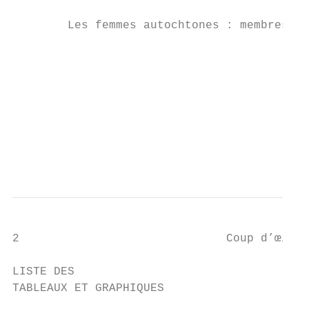
        Les femmes autochtones : membres de
                                           
                                           
                                           
                                           
2                              Coup d’œil s
LISTE DES

TABLEAUX ET GRAPHIQUES
