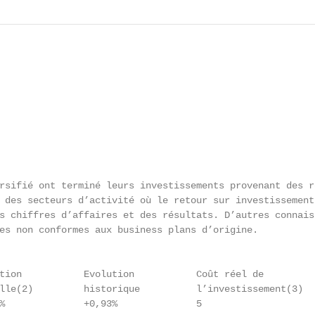
rsifié ont terminé leurs investissements provenant des re
 des secteurs d’activité où le retour sur investissement

s chiffres d’affaires et des résultats. D’autres connaiss
es non conformes aux business plans d’origine.

tion           Evolution           Coût réel de         
lle(2)         historique          l’investissement(3)  
%              +0,93%              5                     