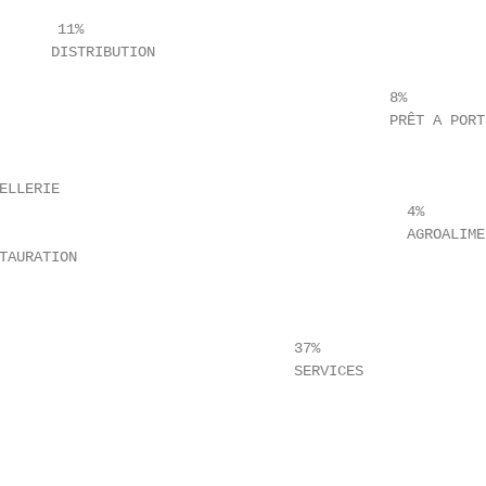
      11%

      DISTRIBUTION

                                             8%

                                             PRÊT A PORTE
LLERIE

                                               4%

                                               AGROALIMEN
TAURATION

                                  37%

                                  SERVICES
