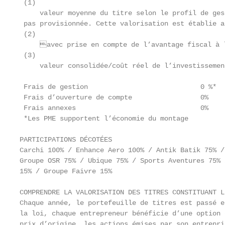
 (1)

     valeur moyenne du titre selon le profil de ges
 pas provisionnée. Cette valorisation est établie a
 (2)

     avec prise en compte de l’avantage fiscal à l
 (3)

     valeur consolidée/coût réel de l’investissement
 Frais de gestion                            0 %*

 Frais d’ouverture de compte                 0%

 Frais annexes                               0%

 *Les PME supportent l’économie du montage

PARTICIPATIONS DÉCOTÉES

Carchi 100% / Enhance Aero 100% / Antik Batik 75% /
Groupe OSR 75% / Ubique 75% / Sports Aventures 75% 
15% / Groupe Faivre 15%

COMPRENDRE LA VALORISATION DES TITRES CONSTITUANT L
Chaque année, le portefeuille de titres est passé e
la loi, chaque entrepreneur bénéficie d’une option 
prix d’origine, les actions émises par son entrepri