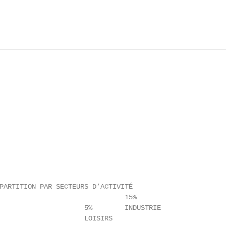
PARTITION PAR SECTEURS D’ACTIVITÉ

                               15%

                     5%        INDUSTRIE

                     LOISIRS
