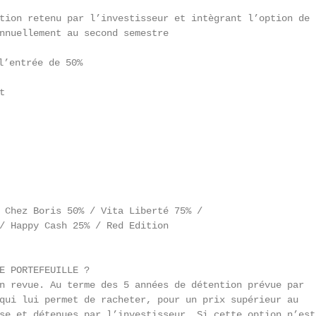
tion retenu par l’investisseur et intègrant l’option de 
nnuellement au second semestre

’entrée de 50%



 Chez Boris 50% / Vita Liberté 75% /

/ Happy Cash 25% / Red Edition

E PORTEFEUILLE ?

n revue. Au terme des 5 années de détention prévue par

qui lui permet de racheter, pour un prix supérieur au

se et détenues par l’investisseur. Si cette option n’est 