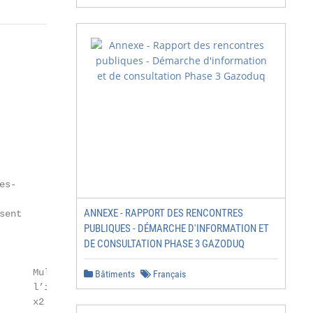
s-

ANNEXE - RAPPORT DES RENCONTRES
ent

PUBLIQUES - DÉMARCHE D'INFORMATION ET
DE CONSULTATION PHASE 3 GAZODUQ
      Multiple de

Bâtiments
Français
      l’investissement(4)

     x2
