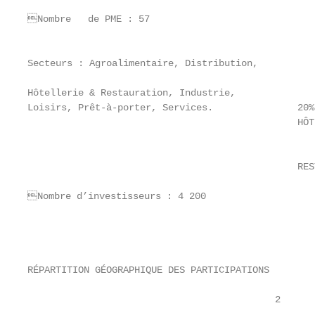
Nombre   de PME : 57                              
                                                   
Secteurs : Agroalimentaire, Distribution,          
                                                   
Hôtellerie & Restauration, Industrie,

Loisirs, Prêt-à-porter, Services.               20%

                                                HÔTE
                                                   
                                                   
                                                RES
Nombre d’investisseurs : 4 200

                                                   
                                                   
RÉPARTITION GÉOGRAPHIQUE DES PARTICIPATIONS

                                            2