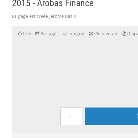
2015 - Arobas Finance
La page est créée Jérôme Bazin
Like
Partager
Intégrer
Plein écran
Diapo
←