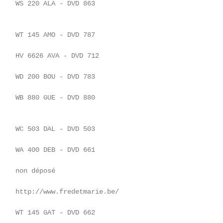
    WS 220 ALA - DVD 863

    WT 145 AMO - DVD 787

    HV 6626 AVA - DVD 712

    WD 200 BOU - DVD 783

    WB 880 GUE - DVD 880

    WC 503 DAL - DVD 503

    WA 400 DEB - DVD 661

    non déposé

    http://www.fredetmarie.be/

    WT 145 GAT - DVD 662
