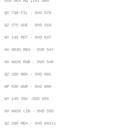
  DVD 903 HQ 1101 ORD

  QV 736 FIL - DVD 870

  QZ 275 GUE - DVD 918

  WT 145 PET - DVD 647

  HV 6626 REG - DVD 547

  HV 6626 RUB - DVD 548

  QZ 200 BRA - DVD 901

  WP 630 BUR - DVD 888

  WT 145 INV -DVD 655

  HV 6626 LIB - DVD 550

  QZ 200 MEA - DVD 841+1
