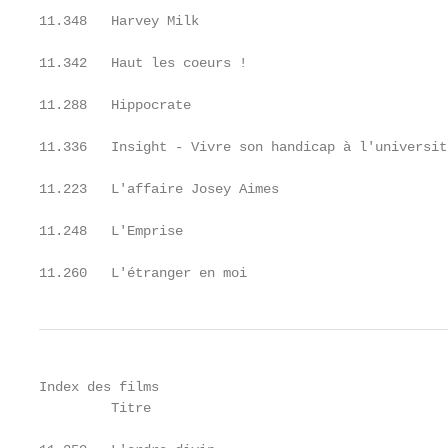
11.348   Harvey Milk                               
11.342   Haut les coeurs !                         
11.288   Hippocrate                                
11.336   Insight - Vivre son handicap à l'universit
11.223   L'affaire Josey Aimes                     
11.248   L'Emprise                                 
11.260   L'étranger en moi                         
Index des films

         Titre                                     