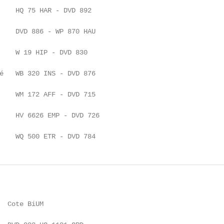
    HQ 75 HAR - DVD 892

    DVD 886 - WP 870 HAU

    W 19 HIP - DVD 830

é   WB 320 INS - DVD 876

    WM 172 AFF - DVD 715

    HV 6626 EMP - DVD 726

    WQ 500 ETR - DVD 784
  Cote BiUM
