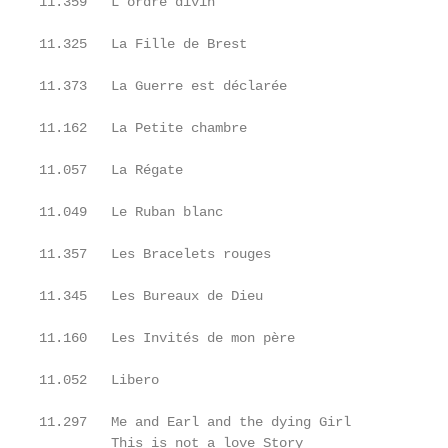
11.359   L'ordre divin                             
11.325   La Fille de Brest                         
11.373   La Guerre est déclarée                    
11.162   La Petite chambre                         
11.057   La Régate                                 
11.049   Le Ruban blanc                            
11.357   Les Bracelets rouges                      
11.345   Les Bureaux de Dieu                       
11.160   Les Invités de mon père                   
11.052   Libero                                    
11.297   Me and Earl and the dying Girl            
         This is not a love Story
