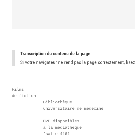
Transcription du contenu de la page
Si votre navigateur ne rend pas la page correctement, lisez
Films

de fiction

             Bibliothèque

             universitaire de médecine

             DVD disponibles

             à la médiathèque

             (salle 416)
