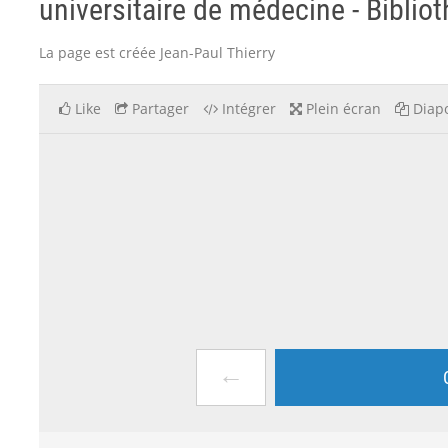
universitaire de médecine - Bibliot
La page est créée Jean-Paul Thierry
Like
Partager
Intégrer
Plein écran
Diapo
←