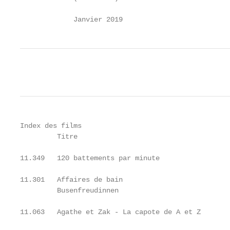
             Janvier 2019
Index des films

         Titre                                     
11.349   120 battements par minute                 
11.301   Affaires de bain                          
         Busenfreudinnen

11.063   Agathe et Zak - La capote de A et Z       