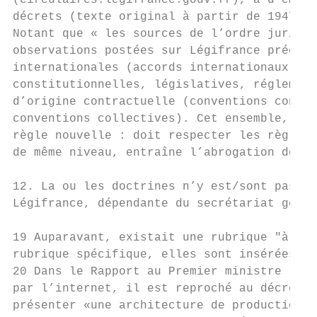
(circulaires.legifrance.gouv.fr), a d’emblé
décrets (texte original à partir de 1947).

Notant que « les sources de l’ordre juridiq
observations postées sur Légifrance précise
internationales (accords internationaux, dr
constitutionnelles, législatives, réglement
d’origine contractuelle (conventions conclu
conventions collectives). Cet ensemble, com
règle nouvelle : doit respecter les règles 
de même niveau, entraîne l’abrogation des r
12. La ou les doctrines n’y est/sont pas ré
Légifrance, dépendante du secrétariat génér
19 Auparavant, existait une rubrique "à pro
rubrique spécifique, elles sont insérées en
20 Dans le Rapport au Premier ministre rela
par l’internet, il est reproché au décret n
présenter «une architecture de production d