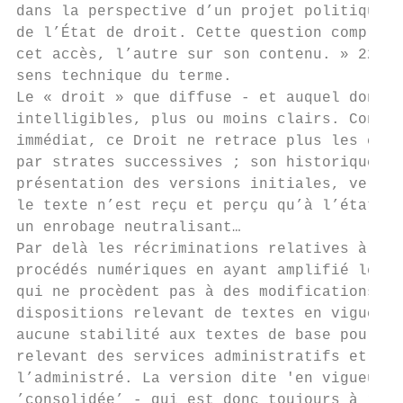
dans la perspective d’un projet politique p
de l’État de droit. Cette question comprend
cet accès, l’autre sur son contenu. » 22 Le
sens technique du terme.

Le « droit » que diffuse - et auquel donne 
intelligibles, plus ou moins clairs. Contin
immédiat, ce Droit ne retrace plus les comp
par strates successives ; son historique co
présentation des versions initiales, versio
le texte n’est reçu et perçu qu’à l’état br
un enrobage neutralisant…

Par delà les récriminations relatives à l’i
procédés numériques en ayant amplifié les c
qui ne procèdent pas à des modifications, d
dispositions relevant de textes en vigueur.
aucune stabilité aux textes de base pourtan
relevant des services administratifs et non
l’administré. La version dite 'en vigueur' 
’consolidée’ - qui est donc toujours à rech