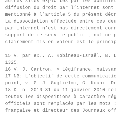
autres sites exploités par les administrati
diffusion du droit par l’internet sont dési
mentionné à l’article 5 du présent décret. 
La dissociation effectuée entre ces deux ar
par internet n’est pas directement corrélée
support de ce service public ; nul ne peut 
clairement mis en valeur est le principe de
15 V. par ex., A. Robineau-Israël, B. Lasse
1325.

16 V. J. Cartron, « Légifrance, naissance d
17 NB: L’objectif de cette communication n’
point, v. G. J. Guglielmi, G. Koubi, Droit 
18 D. n° 2010-31 du 11 janvier 2010 relatif
toutes les dispositions à caractère régleme
officiels sont remplacés par les mots : dir
française et directeur des Journaux officie