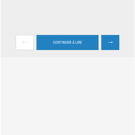
←
→
CONTINUER À LIRE