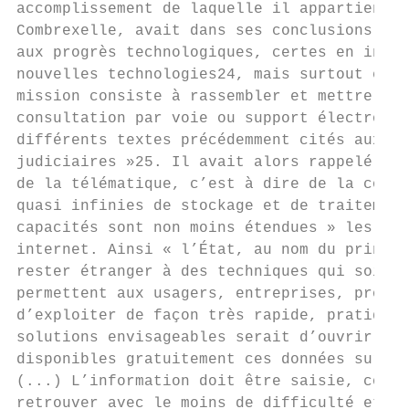
accomplissement de laquelle il appartient à
Combrexelle, avait dans ses conclusions res
aux progrès technologiques, certes en insis
nouvelles technologies24, mais surtout en r
mission consiste à rassembler et mettre sou
consultation par voie ou support électroniq
différents textes précédemment cités auxque
judiciaires »25. Il avait alors rappelé que
de la télématique, c’est à dire de la conjo
quasi infinies de stockage et de traitement
capacités sont non moins étendues » les pou
internet. Ainsi « l’État, au nom du princip
rester étranger à des techniques qui soit p
permettent aux usagers, entreprises, profes
d’exploiter de façon très rapide, pratique 
solutions envisageables serait d’ouvrir le 
disponibles gratuitement ces données sur le
(...) L’information doit être saisie, codée
retrouver avec le moins de difficulté et da