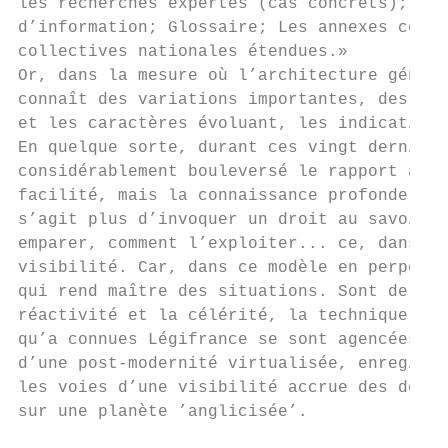
les recherches expertes (cas concrets); Com
d’information; Glossaire; Les annexes conti
collectives nationales étendues.»

Or, dans la mesure où l’architecture généra
connaît des variations importantes, des rub
et les caractères évoluant, les indications
En quelque sorte, durant ces vingt dernière
considérablement bouleversé le rapport au D
facilité, mais la connaissance profonde du 
s’agit plus d’invoquer un droit au savoir, 
emparer, comment l’exploiter... ce, dans un
visibilité. Car, dans ce modèle en perpétue
qui rend maître des situations. Sont de plu
réactivité et la célérité, la technique de 
qu’a connues Légifrance se sont agencées à 
d’une post-modernité virtualisée, enregistr
les voies d’une visibilité accrue des dérou
sur une planète ’anglicisée’.
