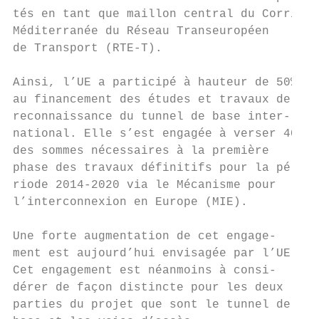
tés en tant que maillon central du Corridor
Méditerranée du Réseau Transeuropéen       
de Transport (RTE-T).                      
                                           
Ainsi, l’UE a participé à hauteur de 50%   
au financement des études et travaux de    
reconnaissance du tunnel de base inter-    
national. Elle s’est engagée à verser 40%  
des sommes nécessaires à la première       
phase des travaux définitifs pour la pé-   
riode 2014-2020 via le Mécanisme pour      
l’interconnexion en Europe (MIE).          
                                           
Une forte augmentation de cet engage-      
ment est aujourd’hui envisagée par l’UE.   
Cet engagement est néanmoins à consi-      
dérer de façon distincte pour les deux     
parties du projet que sont le tunnel de    