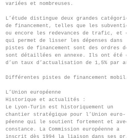
variées et nombreuses.

L’étude distingue deux grandes catégories d
de financement, telles que les subventions,
ou encore les redevances de trafic, et de l
qui permet de lisser les dépenses dans le t
pistes de financement sont des ordres de gr
sont détaillées en annexe. Ils ont été calc
d’un taux d’actualisation de 1,5% par an (v
Différentes pistes de financement mobilisab
                                           
L’Union européenne                         
Historique et actualités :                 
Le Lyon-Turin est historiquement un        
chantier stratégique pour l’Union euro-    
péenne qui le soutient fortement et avec   
constance. La Commission européenne a      
inscrit dès 1994 la liaison dans ses priori