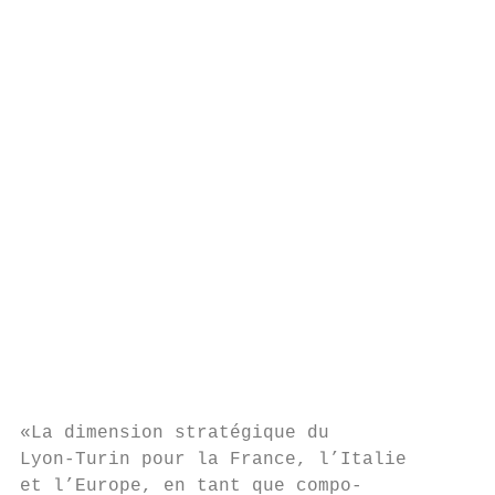
                                           
                                           
                                           
                                           
                                           
                                           
                                           
                                           
                                           
                                           
                                           
                                           
                                           
                                           
                                           
                                           
«La dimension stratégique du               
Lyon-Turin pour la France, l’Italie        
et l’Europe, en tant que compo-            