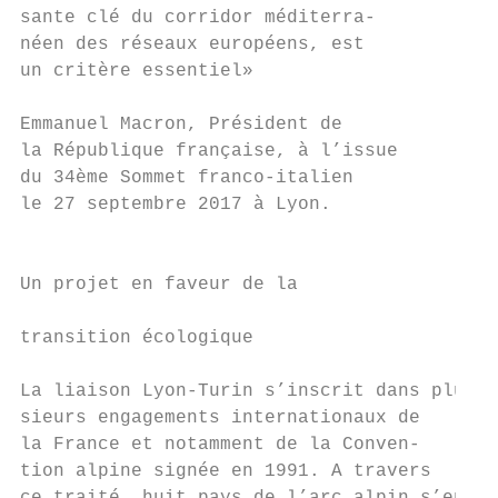
sante clé du corridor méditerra-           
néen des réseaux européens, est            
un critère essentiel»                      
                                           
Emmanuel Macron, Président de              
la République française, à l’issue         
du 34ème Sommet franco-italien             
le 27 septembre 2017 à Lyon.               
                                           
                                           
Un projet en faveur de la                  
                                           
transition écologique

                                           
La liaison Lyon-Turin s’inscrit dans plu-  
sieurs engagements internationaux de       
la France et notamment de la Conven-       
tion alpine signée en 1991. A travers      