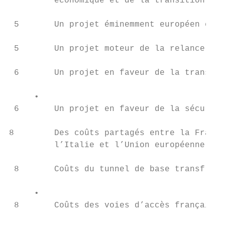
         économique et de la transition éco
 5       Un projet éminemment européen et à
 5       Un projet moteur de la relance éco
 6       Un projet en faveur de la transiti
     •

 6       Un projet en faveur de la sécurité
8        Des coûts partagés entre la France
         l’Italie et l’Union européenne

 8       Coûts du tunnel de base transfront
     •

 8       Coûts des voies d’accès françaises