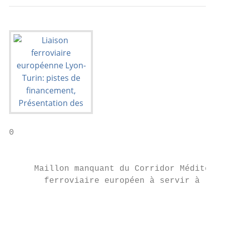
0

                                           
     Maillon manquant du Corridor Méditerra
       ferroviaire européen à servir à la f
                                           
                                           
                                           