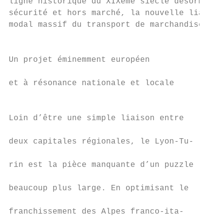
ligne historique du XIXème siècle désormais
sécurité et hors marché, la nouvelle liaiso
modal massif du transport de marchandises e
                                           
                                           
Un projet éminemment européen              
                                           
et à résonance nationale et locale         
                                           
                                           
Loin d’être une simple liaison entre       
                                           
deux capitales régionales, le Lyon-Tu-     
                                           
rin est la pièce manquante d’un puzzle     
                                           
beaucoup plus large. En optimisant le      
                                           
franchissement des Alpes franco-ita-       