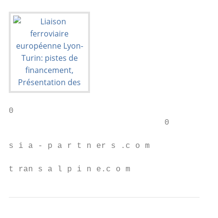
0

                                0

s i a - p a r t n er s .c o m

t ran s a l p i n e.c o m