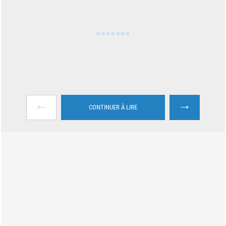
←
→
CONTINUER À LIRE