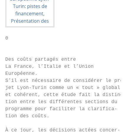
0

                                           
Des coûts partagés entre

La France, l’Italie et l’Union

Européenne.

S’il est nécessaire de considérer le pro-  
jet Lyon-Turin comme un « tout » global    
et cohérent, cette étude fait la distinc-  
tion entre les différentes sections du     
programme pour faciliter la clarifica-     
tion des coûts.                            
                                           
À ce jour, les décisions actées concer-    