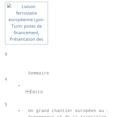
0

                                           
         Sommaire

4

     •

     	Édito

5

     •   Un grand chantier européen au cœur