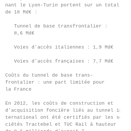
nant le Lyon-Turin portent sur un total    
de 18 Md€ :                                
                                           
   Tunnel de base transfrontalier :        
   8,6 Md€                                 
                                           
   Voies d’accès italiennes : 1,9 Md€      
                                           
   Voies d’accès françaises : 7,7 Md€      
                                           
Coûts du tunnel de base trans-             
frontalier : une part limitée pour         
la France                                  
                                           
En 2012, les coûts de construction et      
d’acquisition foncière liés au tunnel in-  
ternational ont été certifiés par les so-  
ciétés Tractebel et TUC Rail à hauteur     