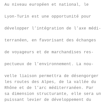
Au niveau européen et national, le         
                                           
Lyon-Turin est une opportunité pour        
                                           
développer l’intégration de l’axe médi-    
                                           
terranéen, en favorisant des échanges      
                                           
de voyageurs et de marchandises res-       
                                           
pectueux de l’environnement. La nou-       
                                           
velle liaison permettra de désengorger     
les routes des Alpes, de la vallée du      
Rhône et de l’arc méditerranéen. Par       
sa dimension structurante, elle sera un

puissant levier de développement du