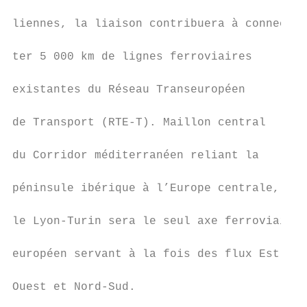
                                           
liennes, la liaison contribuera à connec-  
                                           
ter 5 000 km de lignes ferroviaires        
                                           
existantes du Réseau Transeuropéen         
                                           
de Transport (RTE-T). Maillon central      
                                           
du Corridor méditerranéen reliant la       
                                           
péninsule ibérique à l’Europe centrale,    
                                           
le Lyon-Turin sera le seul axe ferroviaire 
                                           
européen servant à la fois des flux Est-   
                                           
Ouest et Nord-Sud.                         
                                           