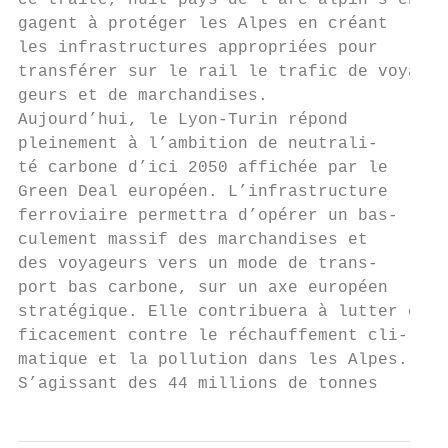
ce traité, huit pays de l’arc alpin s’en-  
gagent à protéger les Alpes en créant      
les infrastructures appropriées pour       
transférer sur le rail le trafic de voya-  
geurs et de marchandises.                  
Aujourd’hui, le Lyon-Turin répond          
pleinement à l’ambition de neutrali-       
té carbone d’ici 2050 affichée par le      
Green Deal européen. L’infrastructure      
ferroviaire permettra d’opérer un bas-     
culement massif des marchandises et        
des voyageurs vers un mode de trans-       
port bas carbone, sur un axe européen      
stratégique. Elle contribuera à lutter ef-

ficacement contre le réchauffement cli-

matique et la pollution dans les Alpes.

S’agissant des 44 millions de tonnes