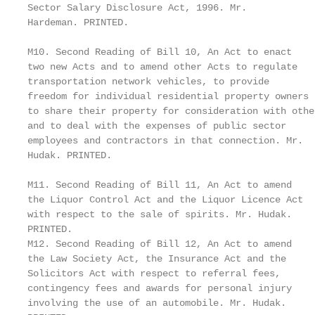
Sector Salary Disclosure Act, 1996. Mr.            
Hardeman. PRINTED.                                 
                                                   
M10. Second Reading of Bill 10, An Act to enact    
two new Acts and to amend other Acts to regulate   
transportation network vehicles, to provide        
freedom for individual residential property owners 
to share their property for consideration with othe
and to deal with the expenses of public sector     
employees and contractors in that connection. Mr.  
Hudak. PRINTED.                                    
                                                   
M11. Second Reading of Bill 11, An Act to amend    
the Liquor Control Act and the Liquor Licence Act  
with respect to the sale of spirits. Mr. Hudak.    
PRINTED.                                           
M12. Second Reading of Bill 12, An Act to amend    
the Law Society Act, the Insurance Act and the     
Solicitors Act with respect to referral fees,      
contingency fees and awards for personal injury    
involving the use of an automobile. Mr. Hudak.     