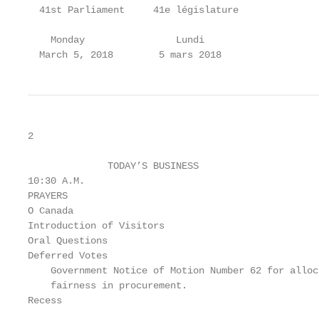
  41st Parliament     41e législature

    Monday                Lundi

  March 5, 2018        5 mars 2018
2

              TODAY’S BUSINESS                     
10:30 A.M.                                         
PRAYERS                                            
O Canada                                           
Introduction of Visitors                           
Oral Questions                                     
Deferred Votes                                     
    Government Notice of Motion Number 62 for alloc
    fairness in procurement.

Recess                                              
___________________________________________________