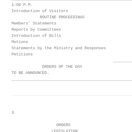
1:00 P.M.                                           
Introduction of Visitors                           
            ROUTINE PROCEEDINGS                    
Members’ Statements                                
Reports by Committees                              
Introduction of Bills                              
Motions                                            
Statements by the Ministry and Responses           
Petitions                                          
                                           _________
             ORDERS OF THE DAY                     
TO BE ANNOUNCED.                                   
___________________________________________________
3

                   ORDERS                          
                 LEGISLATION                       