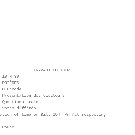
              TRAVAUX DU JOUR

 10 H 30

 PRIÈRES

 Ô Canada

 Présentation des visiteurs

 Questions orales

 Votes différés

ation of time on Bill 194, An Act respecting

Pause

_______________________________
