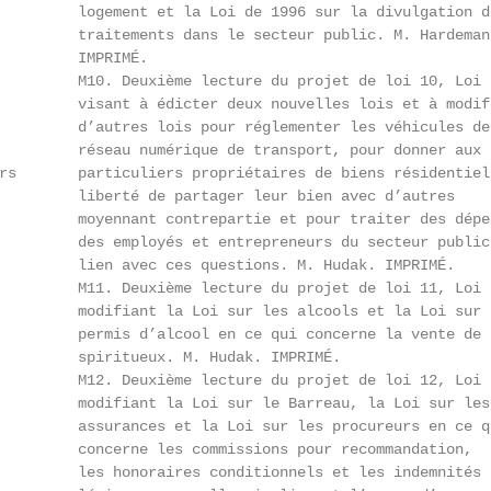
         logement et la Loi de 1996 sur la divulgation de
         traitements dans le secteur public. M. Hardeman.
         IMPRIMÉ.

         M10. Deuxième lecture du projet de loi 10, Loi

         visant à édicter deux nouvelles lois et à modifi
         d’autres lois pour réglementer les véhicules de

         réseau numérique de transport, pour donner aux

rs       particuliers propriétaires de biens résidentiels
         liberté de partager leur bien avec d’autres

         moyennant contrepartie et pour traiter des dépen
         des employés et entrepreneurs du secteur public 
         lien avec ces questions. M. Hudak. IMPRIMÉ.

         M11. Deuxième lecture du projet de loi 11, Loi

         modifiant la Loi sur les alcools et la Loi sur l
         permis d’alcool en ce qui concerne la vente de

         spiritueux. M. Hudak. IMPRIMÉ.

         M12. Deuxième lecture du projet de loi 12, Loi

         modifiant la Loi sur le Barreau, la Loi sur les

         assurances et la Loi sur les procureurs en ce qu
         concerne les commissions pour recommandation,

         les honoraires conditionnels et les indemnités p