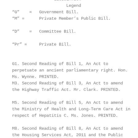
                      Legend                       
“G”    =   Government Bill.                        
“M” =      Private Member’s Public Bill.           
                                                   
“D”    =   Committee Bill.

                                                   
“Pr” =     Private Bill.

                                                   
G1. Second Reading of Bill 1, An Act to            
perpetuate an ancient parliamentary right. Hon.    
Ms. Wynne. PRINTED.                                
M3. Second Reading of Bill 3, An Act to amend      
the Highway Traffic Act. Mr. Clark. PRINTED.       
                                                   
M5. Second Reading of Bill 5, An Act to amend      
the Ministry of Health and Long-Term Care Act in   
respect of Hepatitis C. Ms. Jones. PRINTED.        
                                                   
M8. Second Reading of Bill 8, An Act to amend      
the Housing Services Act, 2011 and the Public      