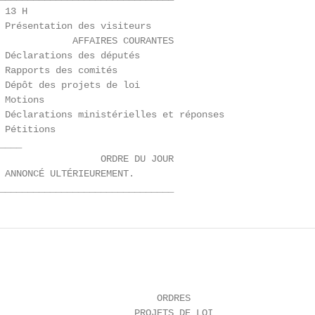
13 H

 Présentation des visiteurs

             AFFAIRES COURANTES

 Déclarations des députés

 Rapports des comités

 Dépôt des projets de loi

 Motions

 Déclarations ministérielles et réponses

 Pétitions

___

                  ORDRE DU JOUR

 ANNONCÉ ULTÉRIEUREMENT.

_______________________________
                            ORDRES

                        PROJETS DE LOI
