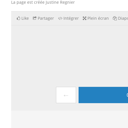
La page est créée Justine Regnier
Like
Partager
Intégrer
Plein écran
Diapo
←