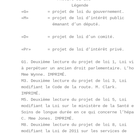
                              Légende

         «G»        = projet de loi du gouvernement.

         «M»        = projet de loi d’intérêt public

                      émanant d’un député.

         «D»        = projet de loi d’un comité.

         «Pr»       = projet de loi d’intérêt privé.

         G1. Deuxième lecture du projet de loi 1, Loi vis
         à perpétuer un ancien droit parlementaire. L’hon
         Mme Wynne. IMPRIMÉ.

         M3. Deuxième lecture du projet de loi 3, Loi

         modifiant le Code de la route. M. Clark.

         IMPRIMÉ.

         M5. Deuxième lecture du projet de loi 5, Loi

         modifiant la Loi sur le ministère de la Santé et
         Soins de longue durée en ce qui concerne l’hépat
         C. Mme Jones. IMPRIMÉ.

         M8. Deuxième lecture du projet de loi 8, Loi

         modifiant la Loi de 2011 sur les services de
