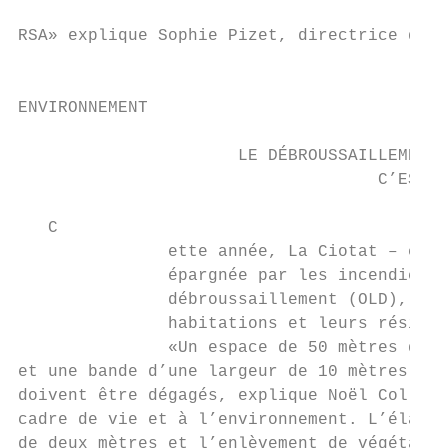
                                           
RSA» explique Sophie Pizet, directrice du s
                                           
ENVIRONNEMENT

                      LE DÉBROUSSAILLEMENT,

                                    C’EST O
   C

               ette année, La Ciotat – et l
               épargnée par les incendies. 
               débroussaillement (OLD), res
               habitations et leurs résiden
               «Un espace de 50 mètres de p
et une bande d’une largeur de 10 mètres de 
doivent être dégagés, explique Noël Collura
cadre de vie et à l’environnement. L’élagag
de deux mètres et l’enlèvement de végétaux 