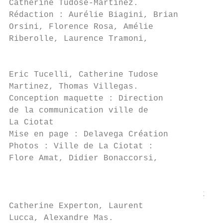
Catherine Tudose-Martinez.

Rédaction : Aurélie Biagini, Brian

Orsini, Florence Rosa, Amélie

Riberolle, Laurence Tramoni,

                                           
Eric Tucelli, Catherine Tudose

Martinez, Thomas Villegas.

Conception maquette : ­­­Direction

de la communication ville de

La Ciotat                                  
Mise en page : Delavega Création           
Photos : Ville de La Ciotat :

Flore Amat, Didier Bonaccorsi,

                                           
                                       21/2
Catherine Experton, Laurent

Lucca, Alexandre Mas.
