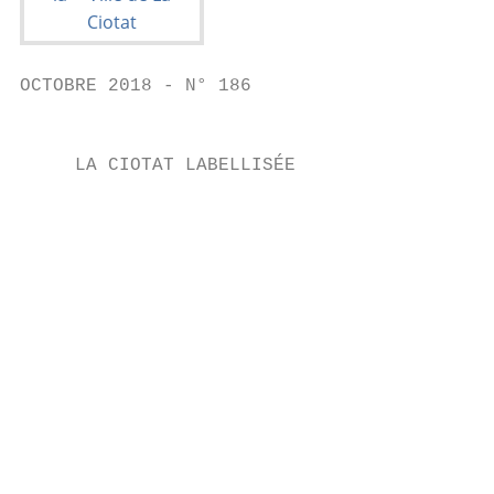
OCTOBRE 2018 - N° 186                      
                                           
     LA CIOTAT LABELLISÉE

                                           
                                           
                                           
                                           
                                           
                                           
                                           
                                        le 