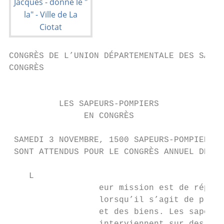
CONGRÈS DE L’UNION DÉPARTEMENTALE DES SAPEU
CONGRÈS                                    
                                           
          LES SAPEURS-POMPIERS

               EN CONGRÈS

 SAMEDI 3 NOVEMBRE, 1500 SAPEURS-POMPIERS I
 SONT ATTENDUS POUR LE CONGRÈS ANNUEL DE L’
    L

                  eur mission est de répond
                  lorsqu’il s’agit de proté
                  et des biens. Les sapeurs