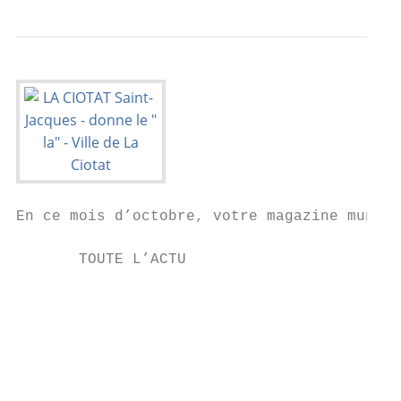
En ce mois d’octobre, votre magazine munici
       TOUTE L’ACTU

                                           
                                           
                                           
                                           
                                           
                                           