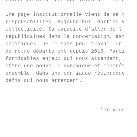
faveur du bien-être quotidien de l’ensemble
Une page institutionnelle vient de se tourn
responsabilités. Aujourd’hui, Martine Vassa
collectivité. Sa capacité d’aller de l’avan
républicaines dans la concertation, est rec
politiques. Je le sais pour travailler à se
de notre département depuis 2015. Martine V
formidables enjeux qui nous attendent, à co
offre une nouvelle dynamique et concrétise 
ensemble, dans une confiance réciproque et 
défis qui nous attendent.

                                           
                                           
                               1er Vice-pré
                                           
                                          3