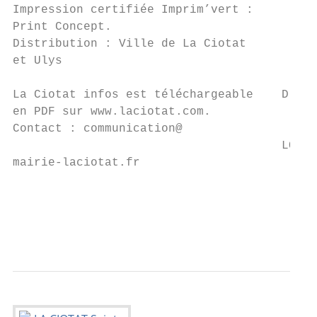
Impression certifiée Imprim’vert :

Print Concept.

Distribution : Ville de La Ciotat

et Ulys

                                           
La Ciotat infos est téléchargeable    D É T
en PDF sur www.laciotat.com.

Contact : communication@

                                      LO I 
mairie-laciotat.fr                       ET
                                           
                                           