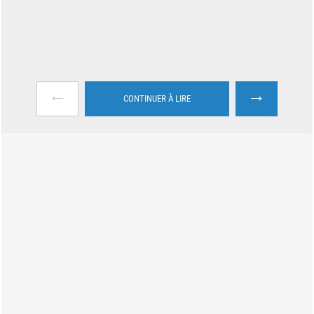
←
→
CONTINUER À LIRE