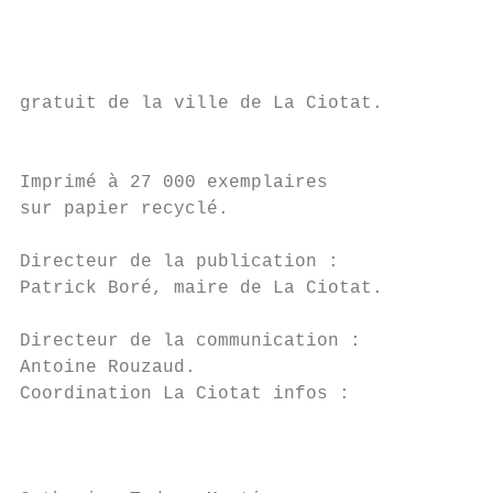
                                           
                                           
                                           
gratuit de la ville de La Ciotat.

                                           
Imprimé à 27 000 exemplaires              L
sur papier recyclé.

                                           
Directeur de la publication :              
Patrick Boré, maire de La Ciotat.

Directeur de la communication :

Antoine Rouzaud.

Coordination La Ciotat infos :

                                           
                                           
                                           