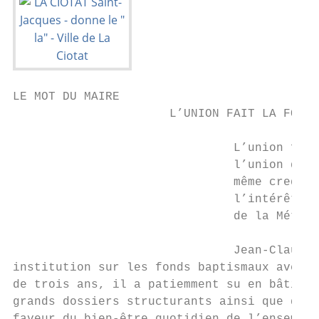
LE MOT DU MAIRE

                      L’UNION FAIT LA FORCE

                               L’union fait
                               l’union des 
                               même credo :
                               l’intérêt de
                               de la Métrop
                               Jean-Claude 
institution sur les fonds baptismaux avec t
de trois ans, il a patiemment su en bâtir l
grands dossiers structurants ainsi que des 