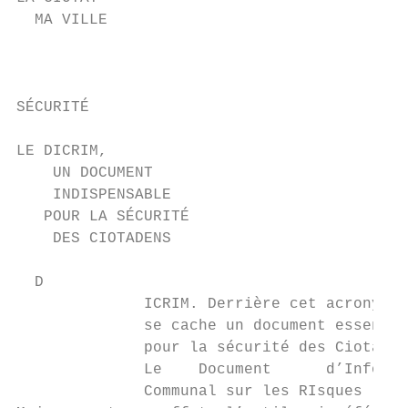
  MA VILLE

                                           
                                           
SÉCURITÉ

LE DICRIM,

    UN DOCUMENT

    INDISPENSABLE

   POUR LA SÉCURITÉ

    DES CIOTADENS

  D

              ICRIM. Derrière cet acronyme,

              se cache un document essentie
              pour la sécurité des Ciotaden
              Le    Document      d’Informa
              Communal sur les RIsques
