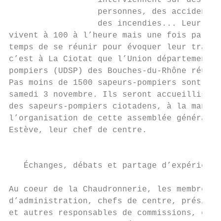
                  interviennent sur des urg
                  personnes, des accidents 
                  des incendies... Leur quo
vivent à 100 à l’heure mais une fois par an
temps de se réunir pour évoquer leur travai
c’est à La Ciotat que l’Union départemental
pompiers (UDSP) des Bouches-du-Rhône réunit
Pas moins de 1500 sapeurs-pompiers sont att
samedi 3 novembre. Ils seront accueillis pa
des sapeurs-pompiers ciotadens, à la manoeu
l’organisation de cette assemblée générale 
Estève, leur chef de centre.               
                                           
                                           
   Échanges, débats et partage d’expérience
                                           
Au coeur de la Chaudronnerie, les membres d
d’administration, chefs de centre, présiden
et autres responsables de commissions, écha