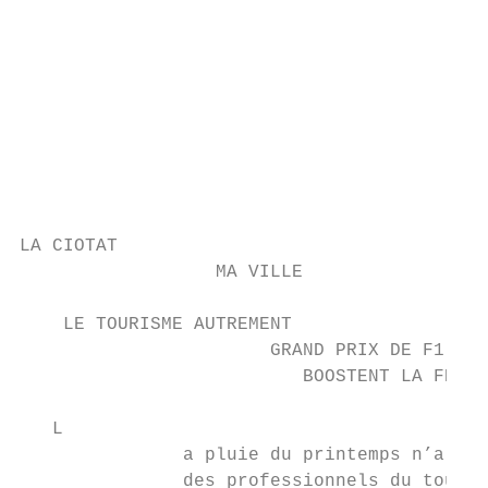
                                           
                                           
                                           
                                           
                                           
                                           
                                           
LA CIOTAT

                  MA VILLE

    LE TOURISME AUTREMENT

                       GRAND PRIX DE F1 ET 
                          BOOSTENT LA FRÉQU
   L

               a pluie du printemps n’a pas
               des professionnels du touris