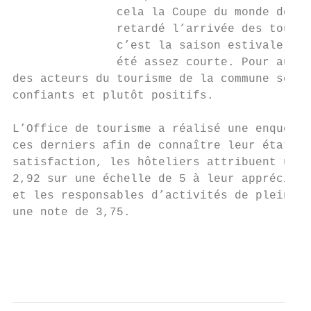
               cela la Coupe du monde de fo
               retardé l’arrivée des touris
               c’est la saison estivale cio
               été assez courte. Pour autan
des acteurs du tourisme de la commune sont 
confiants et plutôt positifs.

                                           
L’Office de tourisme a réalisé une enquête 
ces derniers afin de connaître leur état d’
satisfaction, les hôteliers attribuent une 
2,92 sur une échelle de 5 à leur appréciati
et les responsables d’activités de pleine n
une note de 3,75.                          
                                           
                                           