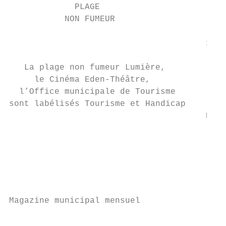
             PLAGE

           NON FUMEUR

                                       10 /
                                           
   La plage non fumeur Lumière,

     le Cinéma Eden-Théâtre,

  l’Office municipale de Tourisme

sont labélisés Tourisme et Handicap

                                       EMBE
                                         du
                                           
                                           
                                           
                                           
Magazine municipal mensuel

                                           
                                         À 