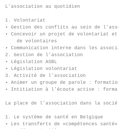
L’association au quotidien                 
1. Volontariat                             
• Gestion des conflits au sein de l’associa
• Concevoir un projet de volontariat et sus
    de volontaires

• Communication interne dans les associatio
2. Gestion de l’association                
• Législation ASBL                         
• Législation volontariat                  
3. Activité de l’association               
• Animer un groupe de parole : formation de
• Intitiation à l’écoute active : formation
La place de l’association dans la société  
1. Le système de santé en Belgique         
• Les transferts de «compétences santé», su