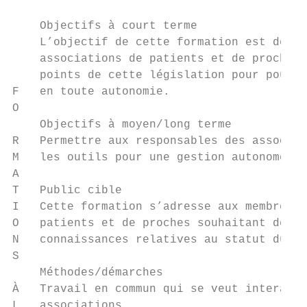
    Objectifs à court terme

    L’objectif de cette formation est de pe
    associations de patients et de proches 
    points de cette législation pour pouvoi
F   en toute autonomie.

O

    Objectifs à moyen/long terme

R   Permettre aux responsables des associat
M   les outils pour une gestion autonome de
A

T   Public cible

I   Cette formation s’adresse aux membres d
O   patients et de proches souhaitant dével
N   connaissances relatives au statut du vo
S

    Méthodes/démarches

À   Travail en commun qui se veut interacti
L   associations.
