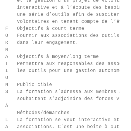
    et la gestion d’un projet de volontaria
    interactive et à l’écoute des besoins d
    une série d’outils afin de susciter l’e
    volontaires en tenant compte de l’évolu
F   Objectifs à court terme

O   Fournir aux associations des outils pou
R   dans leur engagement.

M

A   Objectifs à moyen/long terme

T   Permettre aux responsables des associat
I   les outils pour une gestion autonome de
O

N   Public cible

S   La formation s’adresse aux membres asso
    souhaitent s’adjoindre des forces vives
À

    Méthodes/démarches

L   La formation se veut interactive et à l
A   associations. C’est une boîte à outils 