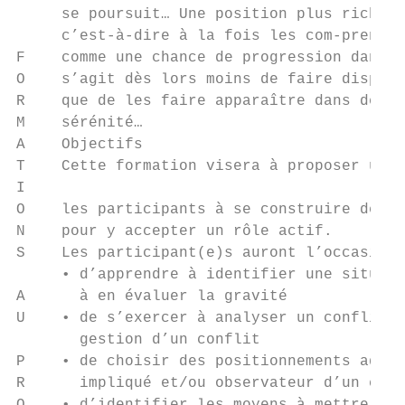
     se poursuit… Une position plus riche, 
     c’est-à-dire à la fois les com-prendre
F    comme une chance de progression dans l
O    s’agit dès lors moins de faire dispara
R    que de les faire apparaître dans des c
M    sérénité…

A    Objectifs

T    Cette formation visera à proposer un c
I

O    les participants à se construire des r
N    pour y accepter un rôle actif.

S    Les participant(e)s auront l’occasion 
     • d’apprendre à identifier une situati
A      à en évaluer la gravité

U    • de s’exercer à analyser un conflit e
       gestion d’un conflit

P    • de choisir des positionnements adéqu
R      impliqué et/ou observateur d’un conf