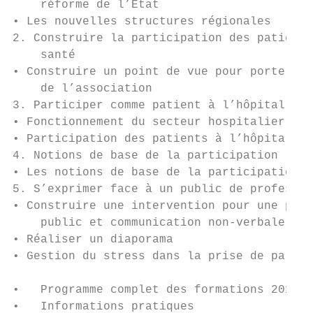
    réforme de l’État

• Les nouvelles structures régionales      
2. Construire la participation des patients
    santé

• Construire un point de vue pour porter en
    de l’association

3. Participer comme patient à l’hôpital    
• Fonctionnement du secteur hospitalier    
• Participation des patients à l’hôpital   
4. Notions de base de la participation     
• Les notions de base de la participation  
5. S’exprimer face à un public de professio
• Construire une intervention pour une pris
    public et communication non-verbale

• Réaliser un diaporama                    
• Gestion du stress dans la prise de parole
•   Programme complet des formations 2018  
•   Informations pratiques                 