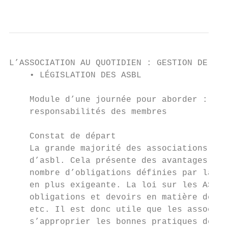
                                           
L’ASSOCIATION AU QUOTIDIEN : GESTION DE L’A
    • LÉGISLATION DES ASBL

    Module d’une journée pour aborder : Fon
    responsabilités des membres

    Constat de départ

    La grande majorité des associations de 
    d’asbl. Cela présente des avantages mai
    nombre d’obligations définies par la lé
    en plus exigeante. La loi sur les ASBL 
    obligations et devoirs en matière de st
    etc. Il est donc utile que les associat
    s’approprier les bonnes pratiques de ge