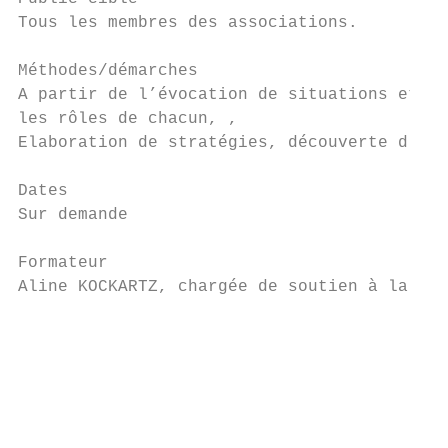
Tous les membres des associations.         
                                           
Méthodes/démarches                         
A partir de l’évocation de situations et de
les rôles de chacun, ,                     
Elaboration de stratégies, découverte d’out
Dates                                      
Sur demande                                
                                           
Formateur

Aline KOCKARTZ, chargée de soutien à la LUS
                                           
                                           
                                           
                                           
                                           
                                           