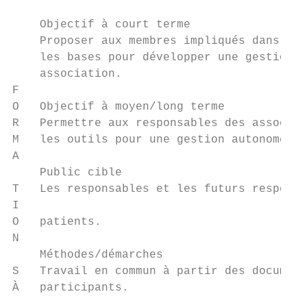
    Objectif à court terme

    Proposer aux membres impliqués dans la 
    les bases pour développer une gestion a
    association.

F

O   Objectif à moyen/long terme

R   Permettre aux responsables des associat
M   les outils pour une gestion autonome de
A

    Public cible

T   Les responsables et les futurs responsa
I

O   patients.

N

    Méthodes/démarches

S   Travail en commun à partir des document
À   participants.
