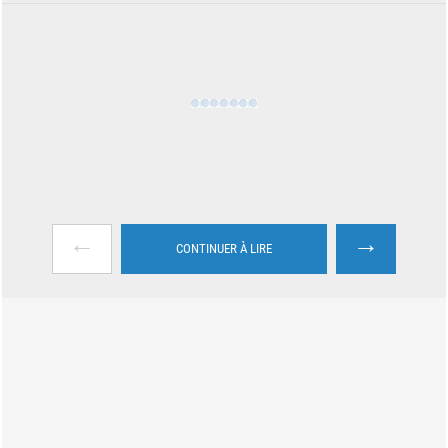
←
→
CONTINUER À LIRE