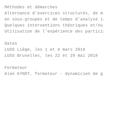
Méthodes et démarches

Alternance d’exercices structurés, de mises
en sous-groupes et de temps d’analyse indiv
Quelques interventions théoriques et/ou ren
Utilisation de l’expérience des participant
Dates

LUSS Liège, les 1 et 8 mars 2018

LUSS Bruxelles, les 22 et 29 mai 2018

Formateur

Alan KYNDT, formateur - dynamicien de group
                                           
                                           
                                           
                                           
                                           
                                           