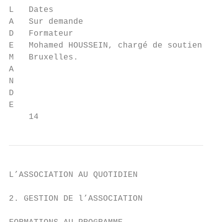
L   Dates

A   Sur demande

D   Formateur

E   Mohamed HOUSSEIN, chargé de soutien à l
M   Bruxelles.

A

N

D

E

    14
L’ASSOCIATION AU QUOTIDIEN

2. GESTION DE l’ASSOCIATION
