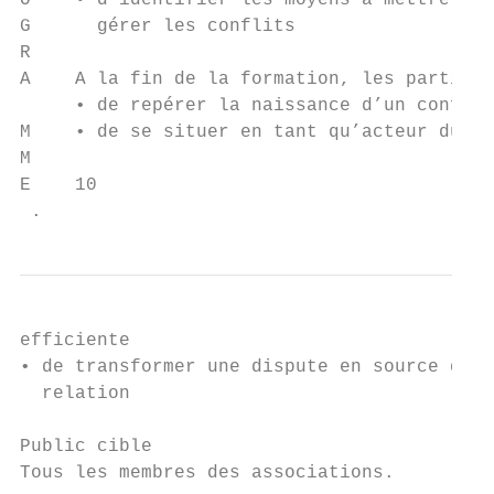
O    • d’identifier les moyens à mettre en 
G      gérer les conflits

R

A    A la fin de la formation, les particip
     • de repérer la naissance d’un conflit
M    • de se situer en tant qu’acteur du co
M

E    10

 .
efficiente

• de transformer une dispute en source de p
  relation

Public cible

Tous les membres des associations.
