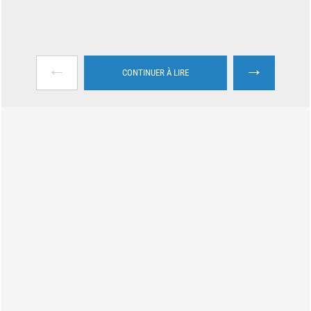
←
→
CONTINUER À LIRE