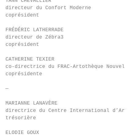
YANN CHEVALLIER

directeur du Confort Moderne

coprésident

FRÉDÉRIC LATHERRADE

directeur de Zébra3

coprésident

CATHERINE TEXIER

co-directrice du FRAC-Artothèque Nouvelle-A
coprésidente

—

MARIANNE LANAVÈRE

directrice du Centre International d’Art et
trésorière

ELODIE GOUX
