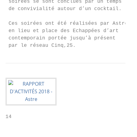
14                                         
                                           