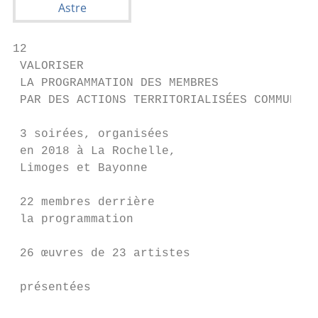
12                                                                                                                                                                                                                                                   13
 VALORISER
 LA PROGRAMMATION DES MEMBRES
 PAR DES ACTIONS TERRITORIALISÉES COMMUNES

 3 soirées, organisées                          LA ROCHELLE                                                                                                LIMOGES,                                         BAYONNE
 en 2018 à La Rochelle,                         — 14 DÉCEMBRE                                                                                              — 18 DÉCEMBRE                                    — 21 DÉCEMBRE
 Limoges et Bayonne
                                                    Une soirée co-organisée avec                                                                               Une soirée co-organisée avec                     Une soirée co-organisée avec
 22 membres derrière                            le Centre Intermondes, avec pour                                                                           LAC&S Lavitrine, avec pour programmation         Le Second Jeudi, avec la participation
 la programmation                               programmation artistique complémentaire                                                                    artistique complémentaire la visite              du Musée Basque et de l’histoire de
                                                un cycle de vidéos d’anciens artistes                                                                      commentée de l’exposition :                      Bayonne, avec pour programmation
