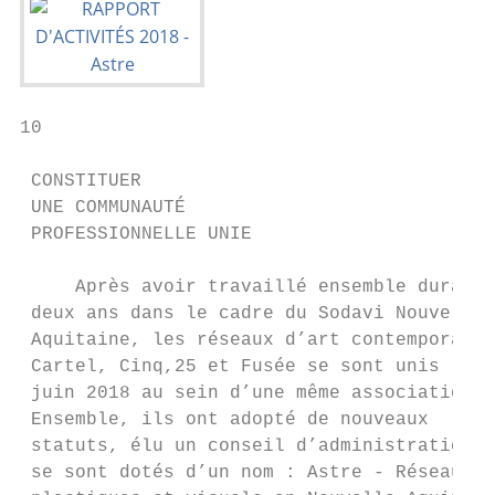
10                                                                                                                                                                                                                                                                  11

 CONSTITUER                                                                                                                                                     FAIRE VIVRE LE RÉSEAU
 UNE COMMUNAUTÉ                                                                                                                                                 PAR LA PARTICIPATION DE SES MEMBRES
 PROFESSIONNELLE UNIE                                                                                                                                           — LES GROUPES DE TRAVAIL

     Après avoir travaillé ensemble durant             Le 27 juin 2018, le premier conseil                                                                          Les groupes de travail internes au réseau     le groupe recherche et écriture
 deux ans dans le cadre du Sodavi Nouvelle-        d’administration de l’association Astre                                                                      permettent aux membres et à leurs équipes         sur les dynamiques artistiques
 Aquitaine, les réseaux d’art contemporain         a été élu. Sa composition répond aux                                                                         de s’investir dans la vie et les projets de       en nouvelle-aquitaine
 Cartel, Cinq,25 et Fusée se sont unis le 27       valeurs inscrites dans les statuts de          