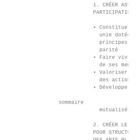
                            1. CRÉER ASTRE 
                            PARTICIPATIF ET
                            • Constituer un
                              unie dotée d’
                              principes d’é
                              parité

                            • Faire vivre l
                              de ses membre
                            • Valoriser la 
                              des actions t
                            • Développer de
                 sommaire

                              mutualisés au
                            2. CRÉER LE CON
                            POUR STRUCTURER