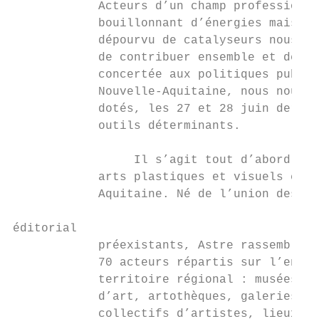
            Acteurs d’un champ professionne
            bouillonnant d’énergies mais ju
            dépourvu de catalyseurs nous pe
            de contribuer ensemble et de ma
            concertée aux politiques publiq
            Nouvelle-Aquitaine, nous nous s
            dotés, les 27 et 28 juin dernie
            outils déterminants.           
                                           
                 Il s’agit tout d’abord de 
            arts plastiques et visuels en N
            Aquitaine. Né de l’union des tr
éditorial

            préexistants, Astre rassemble p
            70 acteurs répartis sur l’ensem
            territoire régional : musées et
            d’art, artothèques, galeries as
            collectifs d’artistes, lieux de