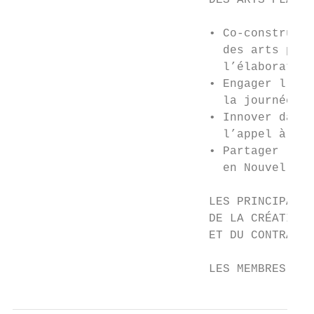
                            DES ARTS PLASTI
                            • Co-construire
                              des arts plas
                              l’élaboration
                            • Engager l’adh
                              la journée de
                            • Innover dans 
                              l’appel à pro
                            • Partager l’ex
                              en Nouvelle-A
                            LES PRINCIPAUX 
                            DE LA CRÉATION 
                            ET DU CONTRAT D
                            LES MEMBRES DE 