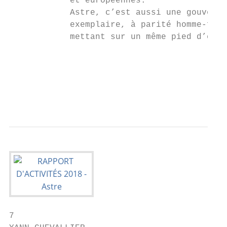
            et européennes.                
            Astre, c’est aussi une gouverna
            exemplaire, à parité homme-femm
            mettant sur un même pied d’égal
                                           
                                           
                                           
                                           
7
