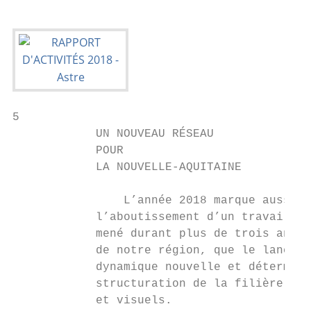
5

            UN NOUVEAU RÉSEAU

            POUR

            LA NOUVELLE-AQUITAINE

                L’année 2018 marque aussi b
            l’aboutissement d’un travail co
            mené durant plus de trois ans à
            de notre région, que le lanceme
            dynamique nouvelle et détermina
            structuration de la filière des
            et visuels.                    