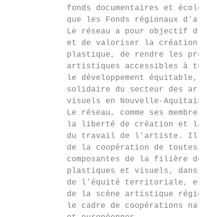
            fonds documentaires et écoles d
            que les Fonds régionaux d’art c
            Le réseau a pour objectif d’acc
            et de valoriser la création et 
            plastique, de rendre les produc
            artistiques accessibles à tous,
            le développement équitable, coo
            solidaire du secteur des arts p
            visuels en Nouvelle-Aquitaine. 
            Le réseau, comme ses membres, s
            la liberté de création et la re
            du travail de l’artiste. Il œuv
            de la coopération de toutes les
            composantes de la filière des a
            plastiques et visuels, dans le 
            de l’équité territoriale, et au
            de la scène artistique régional
            le cadre de coopérations nation