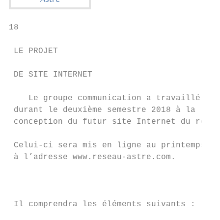
18                                                                                                                                                                                                                                                                19

 LE PROJET                                           réseaux fondateurs.                                                                                          L’ENGAGEMENT DE LA RÉFLEXION                    Ce dernier modèle est celui qui a permis
                                                     LE PROJET D’AGENDA                                                                                                                                           à Cinq,25 de proposer, de 2014 à 2018,
 DE SITE INTERNET                                                                                                                                                 SUR LE DÉVELOPPEMENT
                                                                                                                                                                                                                  une émission radiophonique mensuelle
    Le groupe communication a travaillé              DES PROGRAMMATIONS                                                                                           DE PARTENARIATS PRESSE                          dédiée à l’art contemporain : les Chroniques.
 durant le deuxième semestre 2018 à la               DES MEMBRES DE ASTRE                                                                                             Le groupe communication a initié
 conce