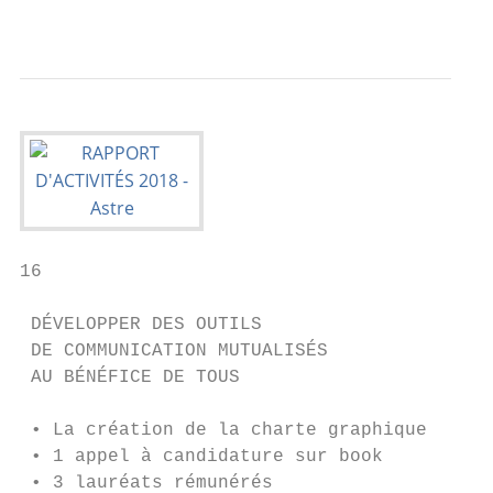
                                           
16                                                                                                                                                                                                                                                17

 DÉVELOPPER DES OUTILS
 DE COMMUNICATION MUTUALISÉS
 AU BÉNÉFICE DE TOUS

 • La création de la charte graphique       L’identité visuelle de Astre s’inscrit                                                                LA CRÉATION                                     LA CRÉATION D’UNE LETTRE
 • 1 appel à candidature sur book       dans un graphisme généreux, poétique                                                                      DE LA PAGE FACEBOOK                             D’INFORMATION INTERNE
 • 3 lauréats rémunérés                 et joyeux, en contrepied de la tendance
                                        esthétique héritée du “style suisse”                                                                      • 1 page créée le 6 juillet 2018                ET D’UNE NEWSLETTER EXTERNE
   pour une note d’intention
                                        aujourd’hui très utilisée.                                                                                • 940 mentions « J’aime » au 31 décembre            Dès l’été 2018, deux outils de
 • 1 collectif de graphistes choisi
   —Bigre Design                                                                                                                                  • Deux posts par semaine annonçant              communication ont été créés pour
                                        Sa charte graphique s’appuie sur la                                                                                                             