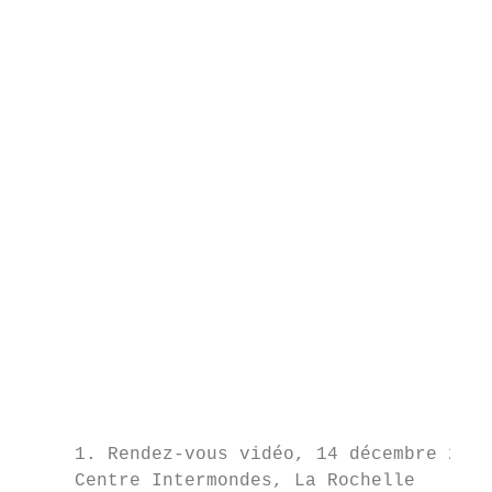
                                           
                                           
                                           
                                           
                                           
                                           
                                           
                                           
                                           
                                           
                                           
     1. Rendez-vous vidéo, 14 décembre 2018
     Centre Intermondes, La Rochelle       