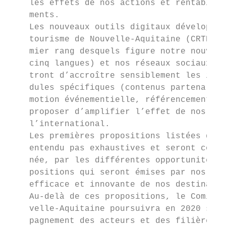
    les effets de nos actions et rentabilis
    ments.

    Les nouveaux outils digitaux développés
    tourisme de Nouvelle-Aquitaine (CRTNA) 
    mier rang desquels figure notre nouveau
    cinq langues) et nos réseaux sociaux ay
    tront d’accroître sensiblement les impa
    dules spécifiques (contenus partenariau
    motion événementielle, référencement, e
    proposer d’amplifier l’effet de nos cam
    l’international.

    Les premières propositions listées dans
    entendu pas exhaustives et seront compl
    née, par les différentes opportunités à
    positions qui seront émises par nos mem
    efficace et innovante de nos destinatio
    Au-delà de ces propositions, le Comité 
    velle-Aquitaine poursuivra en 2020 ses 
    pagnement des acteurs et des filières e