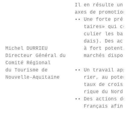
                       Il en résulte un gui
                       axes de promotion ma
                       •• Une forte présenc
                          taires» qui const
                          culier les bassin
                          dais). Des action
Michel DURRIEU            à fort potentiel 
Directeur Général du      marchés disposant
Comité Régional

du Tourisme de         •• Un travail approf
Nouvelle-Aquitaine        rier, au potentie
                          taux de croissanc
                          rique du Nord mai
                       •• Des actions de pr
                          Français afin de 
                                           