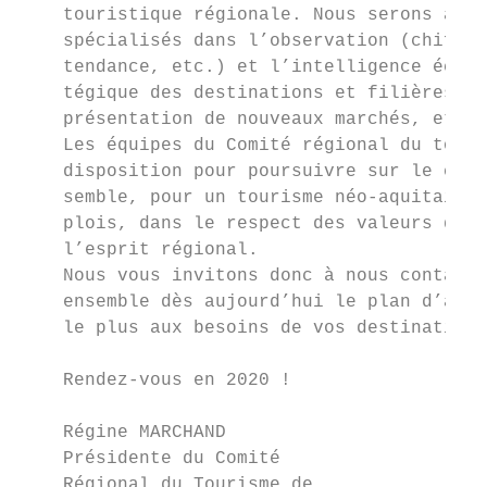
    touristique régionale. Nous serons à vo
    spécialisés dans l’observation (chiffre
    tendance, etc.) et l’intelligence écono
    tégique des destinations et filières, c
    présentation de nouveaux marchés, etc.)
    Les équipes du Comité régional du touri
    disposition pour poursuivre sur le chem
    semble, pour un tourisme néo-aquitain c
    plois, dans le respect des valeurs du d
    l’esprit régional.

    Nous vous invitons donc à nous contacte
    ensemble dès aujourd’hui le plan d’acti
    le plus aux besoins de vos destinations
    Rendez-vous en 2020 !

    Régine MARCHAND                        
    Présidente du Comité                   
    Régional du Tourisme de                