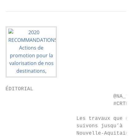
ÉDITORIAL

                                   @NA_tour
                                   #CRTNA

                       Les travaux que nous
                       suivons jusqu’à la f
                       Nouvelle-Aquitaine e