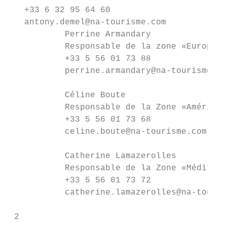
   +33 6 32 95 64 60

   antony.demel@na-tourisme.com

           Perrine Armandary

           Responsable de la zone «Europe d
           +33 5 56 01 73 88

           perrine.armandary@na-tourisme.co
           Céline Boute

           Responsable de la Zone «Amérique
           +33 5 56 01 73 68

           celine.boute@na-tourisme.com

           Catherine Lamazerolles

           Responsable de la Zone «Méditérr
           +33 5 56 01 73 72

           catherine.lamazerolles@na-touris
 2