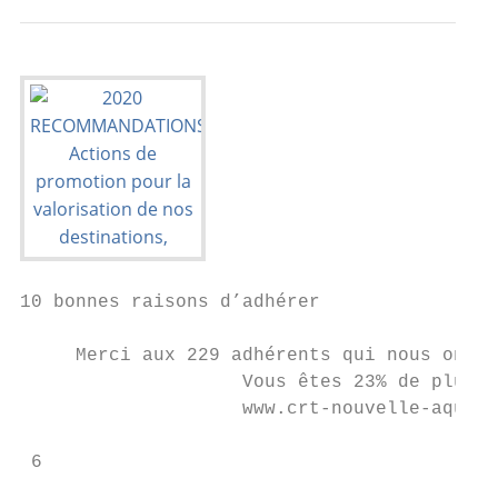
10 bonnes raisons d’adhérer

     Merci aux 229 adhérents qui nous ont f
                    Vous êtes 23% de plus q
                    www.crt-nouvelle-aquita
 6                                         