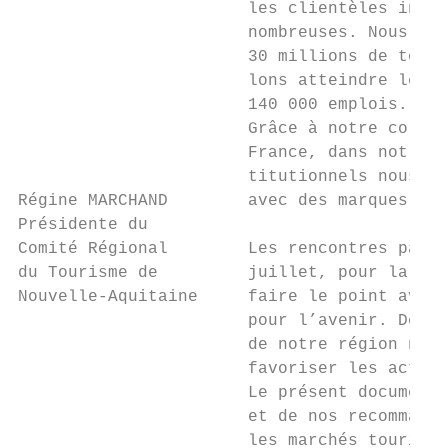
                       les clientèles inter
                       nombreuses. Nous avo
                       30 millions de touri
                       lons atteindre les 1
                       140 000 emplois.

                       Grâce à notre collab
                       France, dans notre r
                       titutionnels nous po
Régine MARCHAND        avec des marques for
Présidente du

Comité Régional        Les rencontres parte
du Tourisme de         juillet, pour la deu
Nouvelle-Aquitaine     faire le point avec 
                       pour l’avenir. Des r
                       de notre région nous
                       favoriser les action
                       Le présent document 
                       et de nos recommanda
                       les marchés touristi