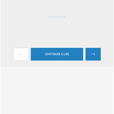
←
→
CONTINUER À LIRE