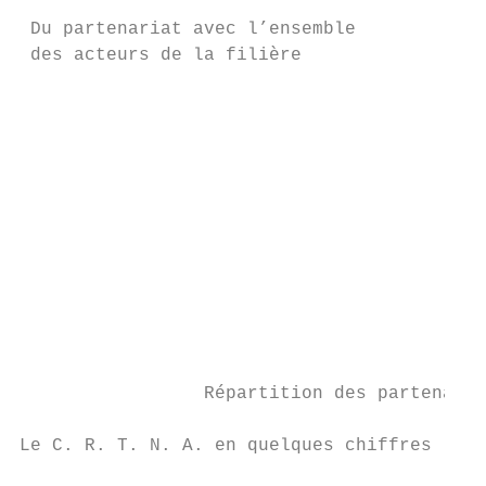
 Du partenariat avec l’ensemble

 des acteurs de la filière

                                           
                                           
                                           
                                           
                                           
                                           
                                           
                                           
                                           
                                           
                                           
                                           
                 Répartition des partenaria
Le C. R. T. N. A. en quelques chiffres     