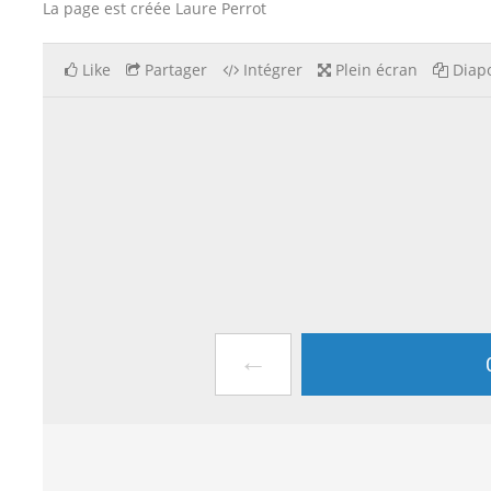
La page est créée Laure Perrot
Like
Partager
Intégrer
Plein écran
Diapo
←