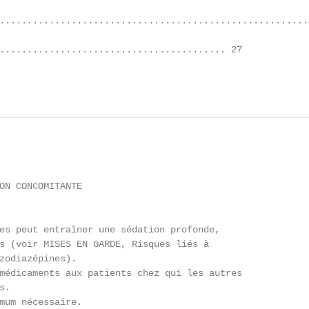
........................................................
......................................... 27

                                                        
ON CONCOMITANTE

es peut entraîner une sédation profonde,

s (voir MISES EN GARDE, Risques liés à

zodiazépines).

médicaments aux patients chez qui les autres

.

mum nécessaire.
