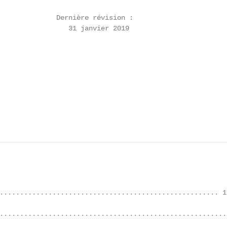
              Dernière révision :

                 31 janvier 2019

...................................................... 1

........................................................