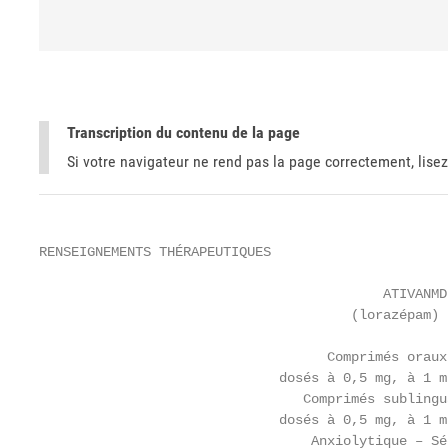
Transcription du contenu de la page
Si votre navigateur ne rend pas la page correctement, lisez
RENSEIGNEMENTS THÉRAPEUTIQUES

                                           ATIVANMD

                                       (lorazépam)

                                    Comprimés oraux

                              dosés à 0,5 mg, à 1 m
                                 Comprimés sublingua
                              dosés à 0,5 mg, à 1 m
                                  Anxiolytique – Séd