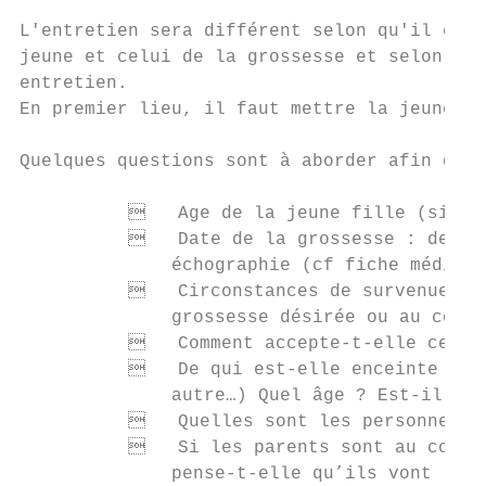
L'entretien sera différent selon qu'il est 
jeune et celui de la grossesse et selon que
entretien.

En premier lieu, il faut mettre la jeune fi
Quelques questions sont à aborder afin d'éc
             Age de la jeune fille (situat
             Date de la grossesse : derniè
              échographie (cf fiche médical
             Circonstances de survenue de 
              grossesse désirée ou au contr
             Comment accepte-t-elle cette 
             De qui est-elle enceinte ? Es
              autre…) Quel âge ? Est-il au 
             Quelles sont les personnes qu
             Si les parents sont au couran
              pense-t-elle qu’ils vont réag