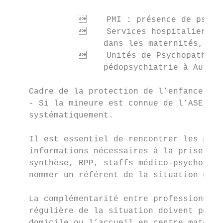
                  PMI : présence de psycho
                  Services hospitaliers : 
                   dans les maternités,

                  Unités de Psychopatholog
                   pédopsychiatrie à Aulnay
    Cadre de la protection de l’enfance

    - Si la mineure est connue de l’ASE, lu
    systématiquement.

    Il est essentiel de rencontrer les part
    informations nécessaires à la prise en 
    synthèse, RPP, staffs médico-psychosoci
    nommer un référent de la situation qui 
    La complémentarité entre professionnels
    régulière de la situation doivent perme