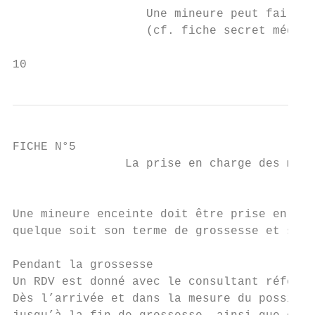
                   Une mineure peut faire s
                   (cf. fiche secret médica
10
FICHE N°5

                La prise en charge des mine
                                           
Une mineure enceinte doit être prise en cha
quelque soit son terme de grossesse et sa d
Pendant la grossesse

Un RDV est donné avec le consultant référen
Dès l’arrivée et dans la mesure du possible