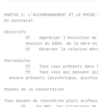
PARTIE 1: L’ACCOMPAGNEMENT ET LE PRISE EN C
En postnatal

Objectifs

             Apprécier l'évolution de la s
         besoins du bébé, de la mère et du 
             Observer la relation mère/enf
Partenaires

             Tous ceux présents dans les d
             Tous ceux qui peuvent aider à
  encore présents (psychologue, psychiatre,
Moyens de la concertation

Tous moyens de rencontres pluri professionn
            En PMI, les situations de mine