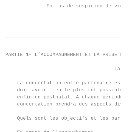
              En cas de suspicion de viol, 
                                           
PARTIE 1– L’ACCOMPAGNEMENT ET LA PRISE EN C
                                           
                                     La con
    La concertation entre partenaire est un
    doit avoir lieu le plus tôt possible da
    enfin en postnatal. A chaque période, l
    concertation prendra des aspects divers
    Quels sont les objectifs et les partena