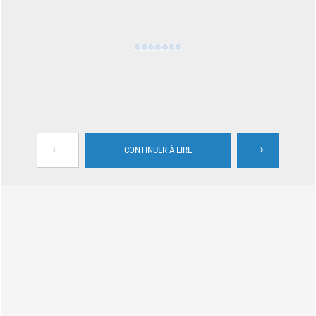
←
→
CONTINUER À LIRE