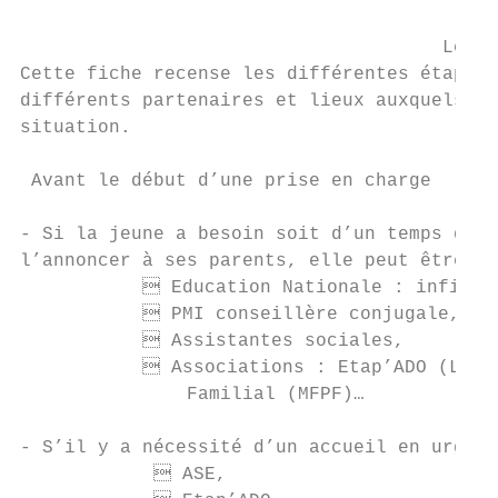
                                           
                                      Les é
Cette fiche recense les différentes étapes 
différents partenaires et lieux auxquels l’
situation.

 Avant le début d’une prise en charge

- Si la jeune a besoin soit d’un temps de r
l’annoncer à ses parents, elle peut être ad
            Education Nationale : infirmiè
            PMI conseillère conjugale, sag
            Assistantes sociales,

            Associations : Etap’ADO (La Sa
               Familial (MFPF)…

- S’il y a nécessité d’un accueil en urgenc
             ASE,
