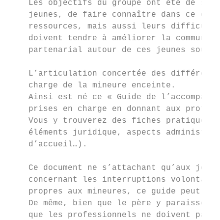
    Les objectifs du groupe ont été de sens
    jeunes, de faire connaître dans ce doma
    ressources, mais aussi leurs difficulté
    doivent tendre à améliorer la communica
    partenarial autour de ces jeunes souven
    L’articulation concertée des différente
    charge de la mineure enceinte.

    Ainsi est né ce « Guide de l’accompagne
    prises en charge en donnant aux profess
    Vous y trouverez des fiches pratiques c
    éléments juridique, aspects administrat
    d’accueil…).

    Ce document ne s’attachant qu’aux jeune
    concernant les interruptions volontaire
    propres aux mineures, ce guide peut par
    De même, bien que le père y paraisse as
    que les professionnels ne doivent pas o