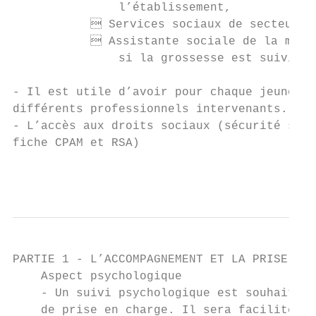
               l’établissement,

            Services sociaux de secteur se
            Assistante sociale de la mater
               si la grossesse est suivie à
- Il est utile d’avoir pour chaque jeune un
différents professionnels intervenants. Sel
- L’accès aux droits sociaux (sécurité soci
fiche CPAM et RSA)

                                           
PARTIE 1 - L’ACCOMPAGNEMENT ET LA PRISE EN 
    Aspect psychologique

    - Un suivi psychologique est souhaitabl
    de prise en charge. Il sera facilité pa