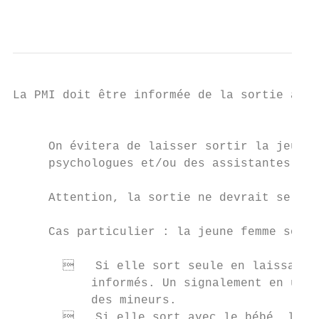
                                           
La PMI doit être informée de la sortie afin
                                           
     On évitera de laisser sortir la jeune 
     psychologues et/ou des assistantes soc
     Attention, la sortie ne devrait se fai
     Cas particulier : la jeune femme sort 
          Si elle sort seule en laissant s
           informés. Un signalement en urge
           des mineurs.

          Si elle sort avec le bébé, les p