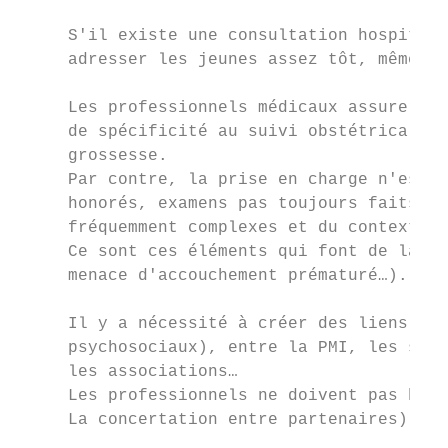
     S'il existe une consultation hospitali
     adresser les jeunes assez tôt, même si
     Les professionnels médicaux assureront
     de spécificité au suivi obstétrical en
     grossesse.

     Par contre, la prise en charge n'est p
     honorés, examens pas toujours faits, r
     fréquemment complexes et du contexte d
     Ce sont ces éléments qui font de la gr
     menace d'accouchement prématuré…).

     Il y a nécessité à créer des liens ent
     psychosociaux), entre la PMI, les serv
     les associations…

     Les professionnels ne doivent pas hési
     La concertation entre partenaires).
