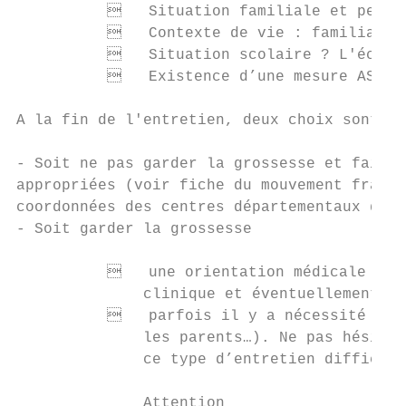
             Situation familiale et person
             Contexte de vie : familiale, 
             Situation scolaire ? L'école 
             Existence d’une mesure ASE, d
A la fin de l'entretien, deux choix sont po
- Soit ne pas garder la grossesse et faire 
appropriées (voir fiche du mouvement frança
coordonnées des centres départementaux de p
- Soit garder la grossesse

             une orientation médicale doit
              clinique et éventuellement un
             parfois il y a nécessité d'un
              les parents…). Ne pas hésiter
              ce type d’entretien difficile
              Attention
