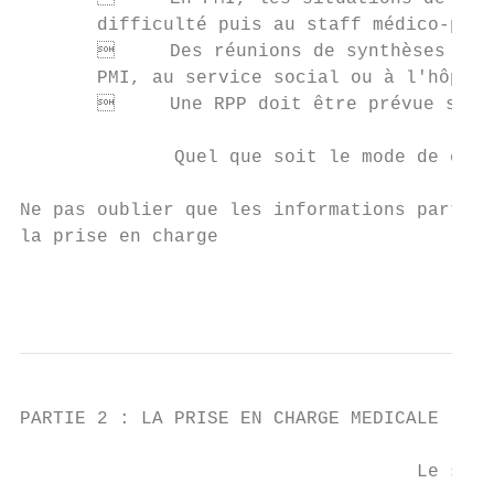
       difficulté puis au staff médico-psyc
            Des réunions de synthèses entr
       PMI, au service social ou à l'hôpita
            Une RPP doit être prévue s'il 
              Quel que soit le mode de conc
Ne pas oublier que les informations partagé
la prise en charge

                                           
PARTIE 2 : LA PRISE EN CHARGE MEDICALE

                                           
                                    Le suiv