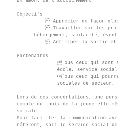
    En amont de l'accouchement

    Objectifs

               Apprécier de façon globale 
               Travailler sur les projets 
          hébergement, scolarité, éventuell
               Anticiper la sortie et le r
    Partenaires

                  Tous ceux qui sont au co
                  école, service social, as
                  Tous ceux qui pourraient
                  sociales de secteur, hosp
    Lors de ces concertations, une personne
    compte du choix de la jeune elle-même e
    sociale.

    Pour faciliter la communication avec l’
    référent, soit le service social de la 