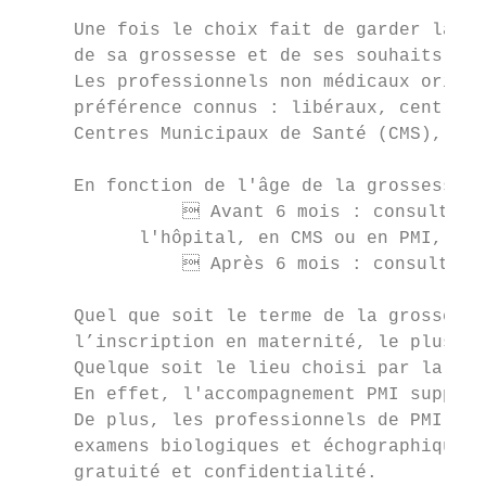
     Une fois le choix fait de garder la gr
     de sa grossesse et de ses souhaits.

     Les professionnels non médicaux orient
     préférence connus : libéraux, centres 
     Centres Municipaux de Santé (CMS), hôp
     En fonction de l'âge de la grossesse, 
                Avant 6 mois : consultatio
           l'hôpital, en CMS ou en PMI,

                Après 6 mois : consultatio
     Quel que soit le terme de la grossesse
     l’inscription en maternité, le plus tô
     Quelque soit le lieu choisi par la jeu
     En effet, l'accompagnement PMI suppose
     De plus, les professionnels de PMI ont
     examens biologiques et échographiques 
     gratuité et confidentialité.
