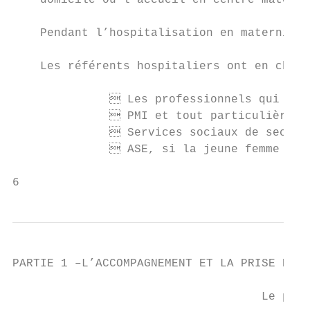
    domicile ou l’accueil en centre materne
    Pendant l’hospitalisation en maternité

    Les référents hospitaliers ont en charg
               Les professionnels qui ont 
               PMI et tout particulièremen
               Services sociaux de secteur
               ASE, si la jeune femme est 
6
PARTIE 1 –L’ACCOMPAGNEMENT ET LA PRISE EN C
                                         FI
                                    Le prem