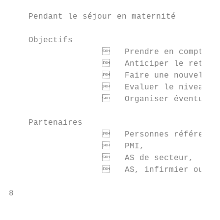
    Pendant le séjour en maternité

    Objectifs

                      Prendre en compte le
                      Anticiper le retour 
                      Faire une nouvelle é
                      Evaluer le niveau de
                      Organiser éventuelle
    Partenaires

                      Personnes référentes
                      PMI,

                      AS de secteur,

                      AS, infirmier ou méd
8